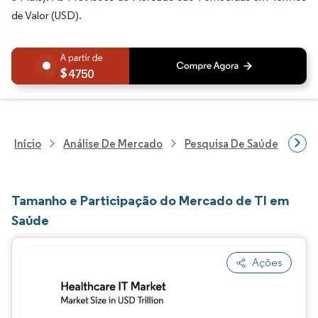
de Valor (USD).
4750
Início
Análise De Mercado
Pesquisa De Saúde
Pes
Tamanho e Participação do Mercado de TI em
Saúde
Ações