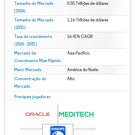
Tamanho do Mercado
0.55 Trilhões de dólares
(2026)
Tamanho do Mercado
1.16 Trilhões de dólares
(2031)
Taxa de crescimento
16.41% CAGR
(2026 - 2031)
Mercado de
Ásia-Pacífico
Crescimento Mais Rápido
Maior Mercado
América do Norte
Concentração do
Alto
Mercado
Imagem © Mordor Intelligence. O reuso requer atribuição conforme CC BY 4.0.
Principais jogadores