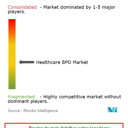
Imagem © Mordor Intelligence. O reuso requer atribuição conforme CC BY 4.0.