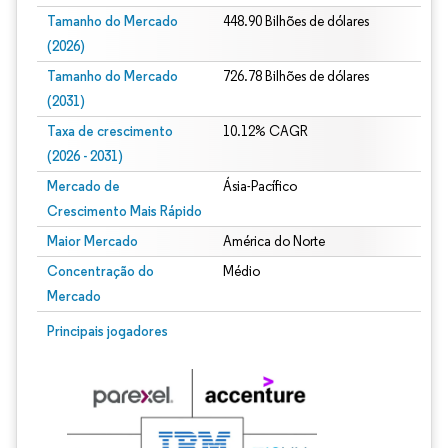
Tamanho do Mercado
448.90 Bilhões de dólares
(2026)
Tamanho do Mercado
726.78 Bilhões de dólares
(2031)
Taxa de crescimento
10.12% CAGR
(2026 - 2031)
Mercado de
Ásia-Pacífico
Crescimento Mais Rápido
Maior Mercado
América do Norte
Concentração do
Médio
Mercado
Imagem © Mordor Intelligence. O reuso requer atribuição conforme CC BY 4.0.
Principais jogadores