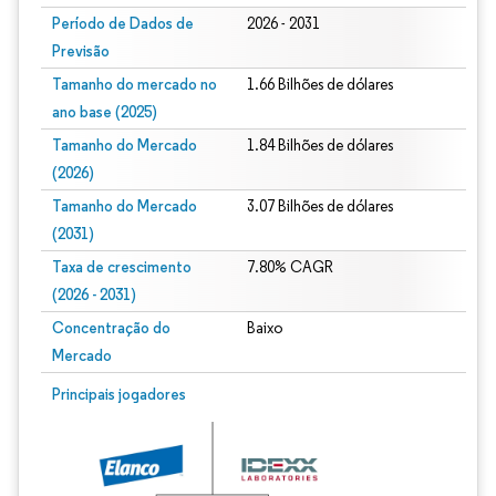
Período de Dados de
2026 - 2031
Previsão
Tamanho do mercado no
1.66 Bilhões de dólares
ano base (2025)
Tamanho do Mercado
1.84 Bilhões de dólares
(2026)
Tamanho do Mercado
3.07 Bilhões de dólares
(2031)
Taxa de crescimento
7.80% CAGR
(2026 - 2031)
Concentração do
Baixo
Mercado
Imagem © Mordor Intelligence. O reuso requer atribuição conforme CC BY 4.0.
Principais jogadores