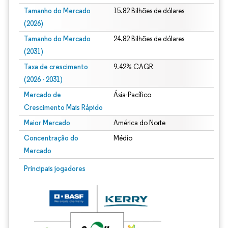
Tamanho do Mercado
15.82 Bilhões de dólares
(2026)
Tamanho do Mercado
24.82 Bilhões de dólares
(2031)
Taxa de crescimento
9.42% CAGR
(2026 - 2031)
Mercado de
Ásia-Pacífico
Crescimento Mais Rápido
Maior Mercado
América do Norte
Concentração do
Médio
Mercado
Imagem © Mordor Intelligence. O reuso requer atribuição conforme CC BY 4.0.
Principais jogadores