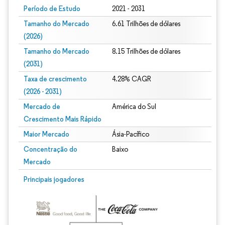
Período de Estudo
2021 - 2031
Tamanho do Mercado
6.61 Trilhões de dólares
(2026)
Tamanho do Mercado
8.15 Trilhões de dólares
(2031)
Taxa de crescimento
4.28% CAGR
(2026 - 2031)
Mercado de
América do Sul
Crescimento Mais Rápido
Maior Mercado
Ásia-Pacífico
Concentração do
Baixo
Mercado
Imagem © Mordor Intelligence. O reuso requer atribuição conforme CC BY 4.0.
Principais jogadores