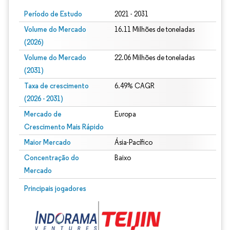
Período de Estudo
2021 - 2031
Volume do Mercado
16.11 Milhões de toneladas
(2026)
Volume do Mercado
22.06 Milhões de toneladas
(2031)
Taxa de crescimento
6.49% CAGR
(2026 - 2031)
Mercado de
Europa
Crescimento Mais Rápido
Maior Mercado
Ásia-Pacífico
Concentração do
Baixo
Mercado
Imagem © Mordor Intelligence. O reuso requer atribuição conforme CC BY 4.0.
Principais jogadores