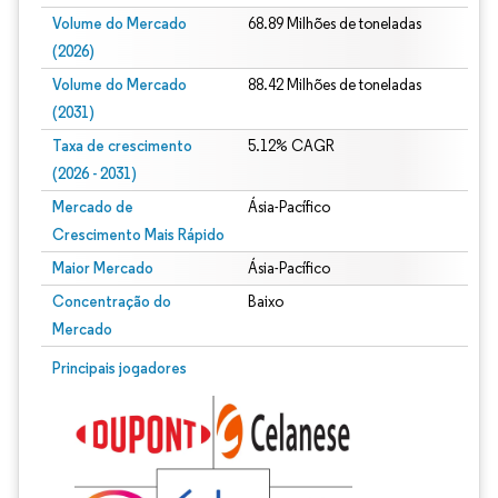
Volume do Mercado
68.89 Milhões de toneladas
(2026)
Volume do Mercado
88.42 Milhões de toneladas
(2031)
Taxa de crescimento
5.12% CAGR
(2026 - 2031)
Mercado de
Ásia-Pacífico
Crescimento Mais Rápido
Maior Mercado
Ásia-Pacífico
Concentração do
Baixo
Mercado
Imagem © Mordor Intelligence. O reuso requer atribuição conforme CC BY 4.0.
Principais jogadores