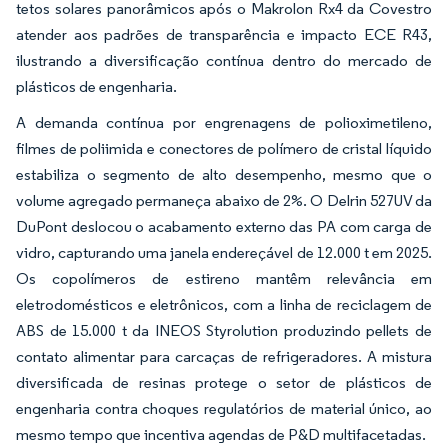
tetos solares panorâmicos após o Makrolon Rx4 da Covestro
atender aos padrões de transparência e impacto ECE R43,
ilustrando a diversificação contínua dentro do mercado de
plásticos de engenharia.
A demanda contínua por engrenagens de polioximetileno,
filmes de poliimida e conectores de polímero de cristal líquido
estabiliza o segmento de alto desempenho, mesmo que o
volume agregado permaneça abaixo de 2%. O Delrin 527UV da
DuPont deslocou o acabamento externo das PA com carga de
vidro, capturando uma janela endereçável de 12.000 t em 2025.
Os copolímeros de estireno mantêm relevância em
eletrodomésticos e eletrônicos, com a linha de reciclagem de
ABS de 15.000 t da INEOS Styrolution produzindo pellets de
contato alimentar para carcaças de refrigeradores. A mistura
diversificada de resinas protege o setor de plásticos de
engenharia contra choques regulatórios de material único, ao
mesmo tempo que incentiva agendas de P&D multifacetadas.