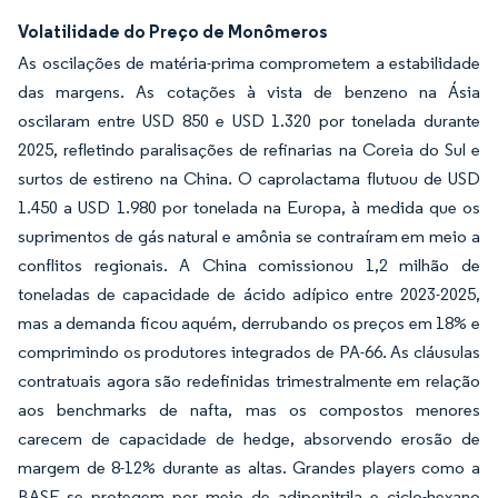
Volatilidade do Preço de Monômeros
As oscilações de matéria-prima comprometem a estabilidade
das margens. As cotações à vista de benzeno na Ásia
oscilaram entre USD 850 e USD 1.320 por tonelada durante
2025, refletindo paralisações de refinarias na Coreia do Sul e
surtos de estireno na China. O caprolactama flutuou de USD
1.450 a USD 1.980 por tonelada na Europa, à medida que os
suprimentos de gás natural e amônia se contraíram em meio a
conflitos regionais. A China comissionou 1,2 milhão de
toneladas de capacidade de ácido adípico entre 2023-2025,
mas a demanda ficou aquém, derrubando os preços em 18% e
comprimindo os produtores integrados de PA-66. As cláusulas
contratuais agora são redefinidas trimestralmente em relação
aos benchmarks de nafta, mas os compostos menores
carecem de capacidade de hedge, absorvendo erosão de
margem de 8-12% durante as altas. Grandes players como a
BASF se protegem por meio de adiponitrila e ciclo-hexano