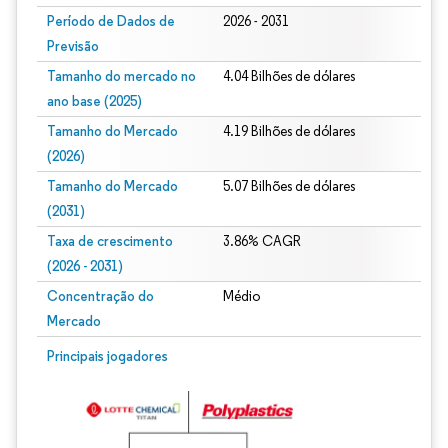
Período de Dados de
2026 - 2031
Previsão
Tamanho do mercado no
4.04 Bilhões de dólares
ano base (2025)
Tamanho do Mercado
4.19 Bilhões de dólares
(2026)
Tamanho do Mercado
5.07 Bilhões de dólares
(2031)
Taxa de crescimento
3.86% CAGR
(2026 - 2031)
Concentração do
Médio
Mercado
Imagem © Mordor Intelligence. O reuso requer atribuição conforme CC BY 4.0.
Principais jogadores