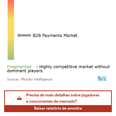
Imagem © Mordor Intelligence. O reuso requer atribuição conforme CC BY 4.0.