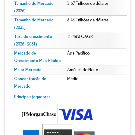
Tamanho do Mercado
1.67 Trilhões de dólares
(2026)
Tamanho do Mercado
3.43 Trilhões de dólares
(2031)
Taxa de crescimento
15.48% CAGR
(2026 - 2031)
Mercado de
Ásia-Pacífico
Crescimento Mais Rápido
Maior Mercado
América do Norte
Concentração do
Médio
Mercado
Imagem © Mordor Intelligence. O reuso requer atribuição conforme CC BY 4.0.
Principais jogadores