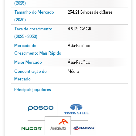
(2025)
Tamanho do Mercado
234.21 Bilhões de dólares
(2030)
Taxa de crescimento
4.91% CAGR
(2025 - 2030)
Mercado de
Ásia-Pacífico
Crescimento Mais Rápido
Maior Mercado
Ásia-Pacífico
Concentração do
Médio
Mercado
Imagem © Mordor Intelligence. O reuso requer atribuição conforme CC BY 4.0.
Principais jogadores