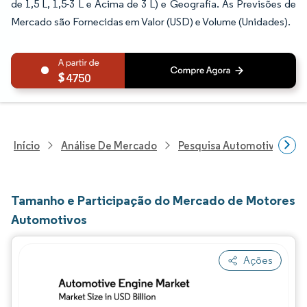
de 1,5 L, 1,5-3 L e Acima de 3 L) e Geografia. As Previsões de
Mercado são Fornecidas em Valor (USD) e Volume (Unidades).
4750
Início
Análise De Mercado
Pesquisa Automotiva
P
Tamanho e Participação do Mercado de Motores
Automotivos
Ações