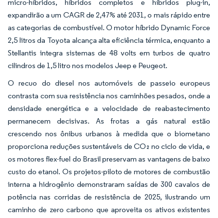
micro-híbridos, híbridos completos e híbridos plug-in,
expandirão a um CAGR de 2,47% até 2031, o mais rápido entre
as categorias de combustível. O motor híbrido Dynamic Force
2,5 litros da Toyota alcança alta eficiência térmica, enquanto a
Stellantis integra sistemas de 48 volts em turbos de quatro
cilindros de 1,5 litro nos modelos Jeep e Peugeot.
O recuo do diesel nos automóveis de passeio europeus
contrasta com sua resistência nos caminhões pesados, onde a
densidade energética e a velocidade de reabastecimento
permanecem decisivas. As frotas a gás natural estão
crescendo nos ônibus urbanos à medida que o biometano
proporciona reduções sustentáveis de CO₂ no ciclo de vida, e
os motores flex-fuel do Brasil preservam as vantagens de baixo
custo do etanol. Os projetos-piloto de motores de combustão
interna a hidrogênio demonstraram saídas de 300 cavalos de
potência nas corridas de resistência de 2025, ilustrando um
caminho de zero carbono que aproveita os ativos existentes