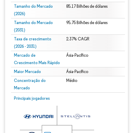
Tamanho do Mercado
85.17 Bilhões de dólares
(2026)
Tamanho do Mercado
95.75 Bilhões de dólares
(2031)
Taxa de crescimento
2.37% CAGR
(2026 - 2031)
Mercado de
Ásia-Pacífico
Crescimento Mais Rápido
Maior Mercado
Ásia-Pacífico
Concentração do
Médio
Mercado
Imagem © Mordor Intelligence. O reuso requer atribuição conforme CC BY 4.0.
Principais jogadores