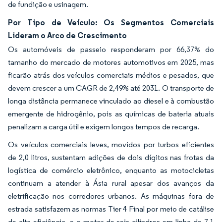
de fundição e usinagem.
Por Tipo de Veículo: Os Segmentos Comerciais
Lideram o Arco de Crescimento
Os automóveis de passeio responderam por 66,37% do
tamanho do mercado de motores automotivos em 2025, mas
ficarão atrás dos veículos comerciais médios e pesados, que
devem crescer a um CAGR de 2,49% até 2031. O transporte de
longa distância permanece vinculado ao diesel e à combustão
emergente de hidrogênio, pois as químicas de bateria atuais
penalizam a carga útil e exigem longos tempos de recarga.
Os veículos comerciais leves, movidos por turbos eficientes
de 2,0 litros, sustentam adições de dois dígitos nas frotas da
logística de comércio eletrônico, enquanto as motocicletas
continuam a atender à Ásia rural apesar dos avanços da
eletrificação nos corredores urbanos. As máquinas fora de
estrada satisfazem as normas Tier 4 Final por meio de catálise
de alta eficiência, e o motor de seis cilindros em linha de 7,1