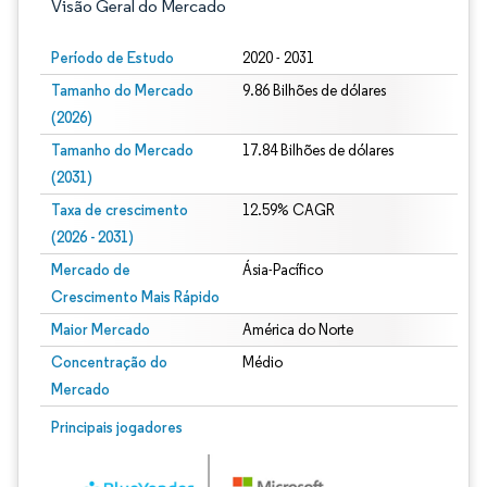
Visão Geral do Mercado
Período de Estudo
2020 - 2031
Tamanho do Mercado
9.86 Bilhões de dólares
(2026)
Tamanho do Mercado
17.84 Bilhões de dólares
(2031)
Taxa de crescimento
12.59% CAGR
(2026 - 2031)
Mercado de
Ásia-Pacífico
Crescimento Mais Rápido
Maior Mercado
América do Norte
Concentração do
Médio
Mercado
Imagem © Mordor Intelligence. O reuso requer atribuição conforme CC BY 4.0.
Principais jogadores