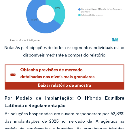
Imagem © Mordor Intelligence. O reuso requer atribuição conforme CC BY 4.0.
Por Modelo de Implantação: O Híbrido Equilibra
Latência e Regulamentação
As soluções hospedadas em nuvem responderam por 62,89%
das implantações de 2025 no mercado de IA agêntica na
cadeia de suprimentos e logística. As arquiteturas híbridas