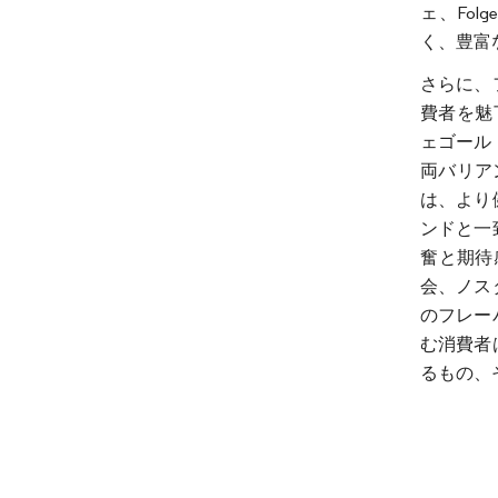
ェ、Folg
く、豊富
さらに、
費者を魅
ェゴール
両バリア
は、より
ンドと一
奮と期待
会、ノス
のフレー
む消費者
るもの、