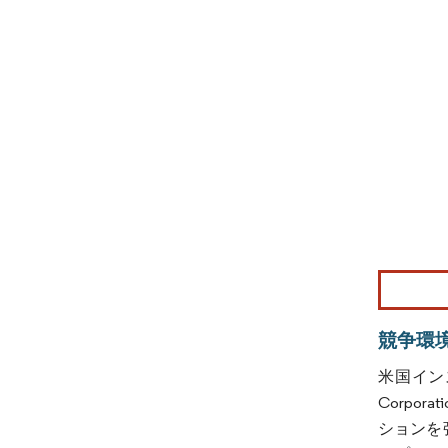
画像 © Mo
競争環
米国インスタ
Corp
ションを