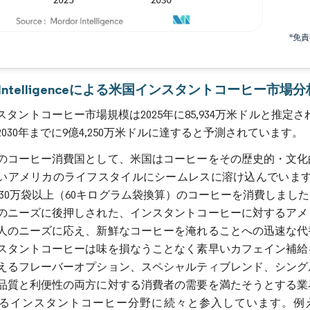
*免
画像 © Mordor Intelligence。再利用にはCC BY 4.0の表示が必要です。
r Intelligenceによる米国インスタントコーヒー市場分
タントコーヒー市場規模は2025年に85,934万米ドルと推定され、予
030年までに9億4,250万米ドルに達すると予測されています。
のコーヒー消費国として、米国はコーヒーをその歴史的・文化
いアメリカのライフスタイルにシームレスに溶け込んでいます。
,630万袋以上（60キログラム袋換算）のコーヒーを消費しま
のニーズに後押しされた、インスタントコーヒーに対するアメ
人のニーズに応え、新鮮なコーヒーを淹れることへの迅速な代
スタントコーヒーは味を損なうことなく素早いカフェイン補給
えるフレーバーオプション、スペシャルティブレンド、シング
品質と利便性の両方に対する消費者の需要を満たそうとする業
インスタントコーヒー分野に続々と参入しています。例えば、Starbucks 