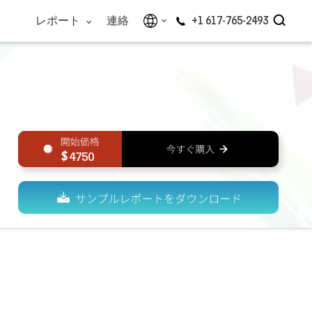
レポート
連絡
+1 617-765-2493
4750