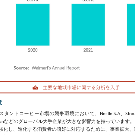
rdor Intelligence。再利用にはCC BY 4.0の表示が必要です。
境
ントコーヒー市場の競争環境において、Nestle S.A、Strauss Group、J
orationなどのグローバル大手企業が大きな影響力を持ってい
強化し、進化する消費者の嗜好に対応するために、事業拡大、