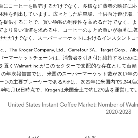
単にコーヒーを販売するだけでなく、多様な消費者の嗜好に応
体験を創出しています。広々とした駐車場、子供向け遊び場、
を提供することで、買い物客の利便性を高めるだけでなく、よ
てより良い価値を求める中、コーヒーのまとめ買いが顕著に増
せただけでなく、スーパーマーケットにおけるインスタントコ
 Inc.、The Kroger Company, Ltd、Carrefour SA、Target 
パーマーケットチェーンは、消費者を引き付け維持するために
置くWalmart Inc.がこのセクターで支配的な存在として台
1月の年次報告書では、米国のスーパーマーケット数が2017年の3
つの主要プレーヤーであるAldiは、2022年に米国内で2,244
24年1月16日時点で、Krogerは米国全土で約1,270店を運営し