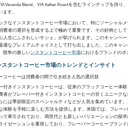
、VIA Veranda Blend、VIA Italian Roastを含む
います。
ックなインスタントコーヒー市場において、特にソーシャルメ
消費者の選択を形成する上で極めて重要です。その好例として、
ぶ人生にふさわしいサシェ」が挙げられます。このキャンペー
最適なプレミアムチョイスとして打ち出しました。このキャン
、競争の激しい
ンスタントコーヒー市場
におけるブランドのポ
ンスタントコーヒー市場のトレンドとインサイト
ーコーヒーは消費者の間で引き続き人気の選択肢
ー付きインスタントコーヒーは、従来のブラックコーヒー体験
費者がフレーバー付きインスタントコーヒーの甘くユニークな
らには季節限定のスペシャルティなどが人気を集めています。
な体験を手軽に楽しむ方法を提供します。米国では、フレーバ
って牽引されており、両世代とも新しいバリエーションの探求
ライゼーションを重視しており、フレーバーコーヒーブランド