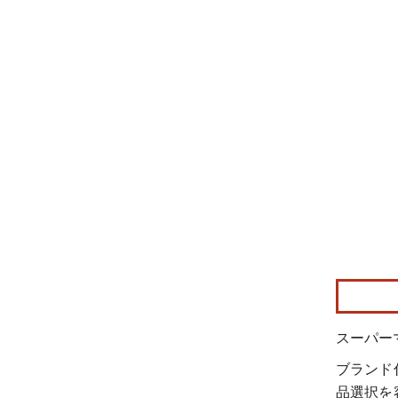
画像 © Mo
スーパー
ブランド
品選択を