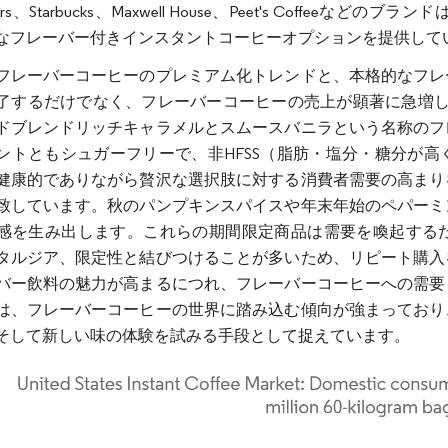
ers、Starbucks、Maxwell House、Peet's Cof
なフレーバー付きインスタントコーヒーオプションを提供して
フレーバーコーヒーのプレミアム化トレンドと、本格的なフレ
了するだけでなく、フレーバーコーヒーの売上が顕著に急増して
ドブレンドリッチキャラメルとスムースバニラという名称のフ
ントともシュガーフリーで、非HFSS（脂肪・塩分・糖分が
健康的でありながら贅沢な選択肢に対する消費者需要の高まり
致しています。秋のパンプキンスパイスや年末年始のペパーミ
感を生み出します。これらの期間限定商品は需要を喚起する
タルジア、限定性と結びつけることが多いため、リピート購入
バー飲料の魅力が高まるにつれ、フレーバーコーヒーへの需要
は、フレーバーコーヒーの世界に踏み込む傾向が強まっており
そして新しい味の体験を試みる手段として捉えています。