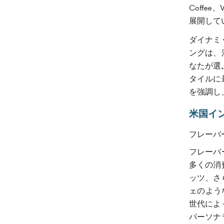
Coffee
展開して
ダイナミ
ングは、
なたが選
タイルに
を強調し
米国イ
フレーバ
フレーバ
多くの消
ッツ、さ
ェのよう
世代によ
パーソナ