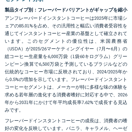
製品タイプ別：フレーバードバリアントがギャップを縮小
アンフレーバードインスタントコーヒーは2025年に市場シ
ェアの85.01%を占め、その汎用性と幅広い消費者受容性を
通じてインスタントコーヒー産業の基盤として確立されて
います。このセグメントの優位性は、米国農務省
（USDA）が2025/26マーケティングイヤー（7月〜6月）の
総コーヒー生産量を6,000万袋（1袋60キログラム）グリー
ンビーン換算で6,500万袋と予測しているブラジルなどの
伝統的なコーヒー市場に反映されており、2024/2025年か
ら0.5%の増加を示しています。フレーバードインスタント
コーヒーセグメントは、メーカーが特に多様な味の体験を
求める若年層の進化する消費者嗜好に対応する中で、2026
年から2031年にかけて年平均成長率7.62%で成長する見込
みです。
フレーバードインスタントコーヒーの成長は、消費者の嗜
好の変化を反映しています。バニラ、キャラメル、ヘーゼ