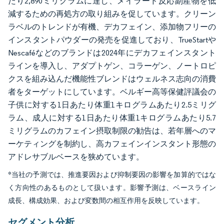
たり2,890ミリグラムに達し、メイラード反応副産物を低
減するための再処方の取り組みを促しています。クリーン
ラベルのトレンドが有機、デカフェイン、添加物フリーの
インスタントパウダーの発売を促進しており、TrueStartや
Nescaféなどのブランドは2024年にデカフェインスタント
ラインを導入し、アダプトゲン、コラーゲン、ノートロピ
クスを組み込んだ機能性ブレンドはウェルネス志向の消費
者をターゲットにしています。ベルギー高等保健評議会の
子供に対する1日あたり体重1キログラムあたり2.5ミリグ
ラム、成人に対する1日あたり体重1キログラムあたり5.7
ミリグラムのカフェイン摂取制限の勧告は、若年層へのマ
ーケティングを制約し、高カフェインインスタント形態の
アドレサブルベースを狭めています。
*当社の予測では、推進要因および抑制要因の影響を加算的ではな
く方向性のあるものとして扱います。影響予測は、ベースライン
成長、構成効果、および変数間の相互作用を反映しています。
セグメント分析