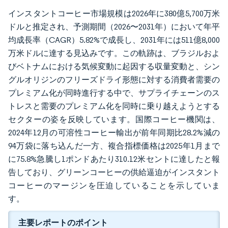
インスタントコーヒー市場規模は2026年に380億5,700万米
ドルと推定され、予測期間（2026〜2031年）において年平
均成長率（CAGR）5.82%で成長し、2031年には511億8,000
万米ドルに達する見込みです。この軌跡は、ブラジルおよ
びベトナムにおける気候変動に起因する収量変動と、シン
グルオリジンのフリーズドライ形態に対する消費者需要の
プレミアム化が同時進行する中で、サプライチェーンのス
トレスと需要のプレミアム化を同時に乗り越えようとする
セクターの姿を反映しています。国際コーヒー機関は、
2024年12月の可溶性コーヒー輸出が前年同期比28.2%減の
94万袋に落ち込んだ一方、複合指標価格は2025年1月まで
に75.8%急騰し1ポンドあたり310.12米セントに達したと報
告しており、グリーンコーヒーの供給逼迫がインスタント
コーヒーのマージンを圧迫していることを示していま
す。
主要レポートのポイント