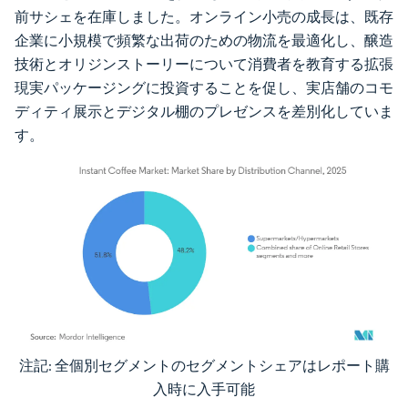
前サシェを在庫しました。オンライン小売の成長は、既存
企業に小規模で頻繁な出荷のための物流を最適化し、醸造
技術とオリジンストーリーについて消費者を教育する拡張
現実パッケージングに投資することを促し、実店舗のコモ
ディティ展示とデジタル棚のプレゼンスを差別化していま
す。
注記: 全個別セグメントのセグメントシェアはレポート購
画像 © Mordor Intelligence。再利用にはCC BY 4.0の表示が必要です。
入時に入手可能