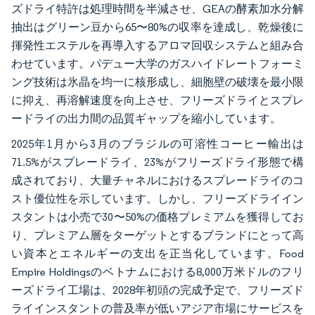
ズドライ特許は処理時間を半減させ、GEAの酵素加水分解
抽出はグリーン豆から65〜80%の収率を達成し、乾燥後に
揮発性エステルを再導入するアロマ回収システムと組み合
わせています。パデュー大学のガスハイドレートフォーミ
ング技術は氷晶を均一に核形成し、細胞壁の破壊を最小限
に抑え、再溶解速度を向上させ、フリーズドライとスプレ
ードライの出力間の品質ギャップを縮小しています。
2025年1月から3月のブラジルの可溶性コーヒー輸出は
71.5%がスプレードライ、23%がフリーズドライ形態で構
成されており、大量チャネルにおけるスプレードライのコ
スト優位性を示しています。しかし、フリーズドライイン
スタントは小売で30〜50%の価格プレミアムを獲得してお
り、プレミアム層をターゲットとするブランドにとって高
い資本とエネルギーの支出を正当化しています。Food
Empire Holdingsのベトナムにおける8,000万米ドルのフリ
ーズドライ工場は、2028年初頭の完成予定で、フリーズド
ライインスタントの普及率が低いアジア市場にサービスを