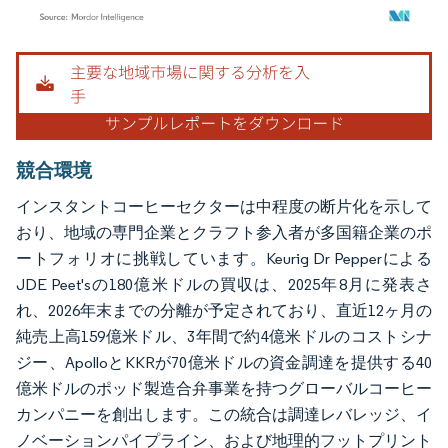
画像 © Mordor Intelligence。再利用にはCC BY 4.0の表示が必要です。
競合環境
インスタントコーヒーセクターは中程度の断片化を示して
おり、地域の専門企業とクラフト参入者が多国籍企業のポ
ートフォリオに挑戦しています。Keurig Dr Pepperによる
JDE Peet'sの180億米ドルの買収は、2025年8月に発表さ
れ、2026年末までの分離が予定されており、直近12ヶ月の
純売上高159億米ドル、3年間で約4億米ドルのコストシナ
ジー、ApolloとKKRが70億米ドルの資金調達を提供する40
億米ドルのポッド製造合弁事業を持つグローバルコーヒー
カンパニーを創出します。この統合は調達レバレッジ、イ
ノベーションパイプライン、および地理的フットプリント