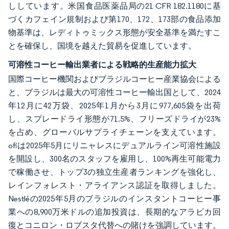
ししています。米国食品医薬品局の21 CFR 182.1180に基
づくカフェイン規制および第170、172、173部の食品添加
物基準は、レディトゥミックス形態が安全基準を満たすこ
とを確保し、国境を越えた貿易を促進しています。
可溶性コーヒー輸出業者による戦略的生産能力拡大
国際コーヒー機関およびブラジルコーヒー産業協会による
と、ブラジルは最大の可溶性コーヒー輸出国として、2024
年12月に42万袋、2025年1月から3月に977,605袋を出荷
し、スプレードライ形態が71.5%、フリーズドライが23%
を占め、グローバルサプライチェーンを支えています。
ofiは2025年5月にリニャレスにデュアルライン可溶性施設
を開設し、300名のスタッフを雇用し、100%再生可能電力
で稼働させ、トップ3の独立生産者ランキングを強化し、
レインフォレスト・アライアンス認証を取得しました。
Nestléの2025年5月のブラジルのインスタントコーヒー事
業への8,900万米ドルの追加投資は、長期的なアラビカ回
復とコニロン・ロブスタ代替への賭けを強調しています。