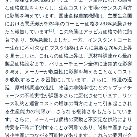
な価格変動をもたらし、生産コストと市場バランスの両方
に影響を与えています。国連食糧農業機関は、主要生産国
における悪天候が2024年のコーヒー価格を38.8%急騰させ
[3]
たと報告しています
。この急騰はアラビカ価格で特に顕
著であり、58%急騰しました。一方、インスタントコーヒ
ー生産に不可欠なロブスタ価格はさらに急激な70%の上昇
を見せました。これらの価格上昇は、原材料調達から最終
製品価格設定まで、バリューチェーン全体に連鎖的な影響
を与え、メーカーが収益性に影響を与えることなくコスト
を吸収することを困難にしています。さらに、輸送の遅
延、原材料調達の混乱、物流の非効率性などのサプライチ
ェーンの不確実性が課題をさらに悪化させています。リソ
ース制約と運営コストの増加の両方によって引き起こされ
る生産能力の制限が、さらなる複雑さをもたらしていま
す。さらに、メーカーは価格の変動と不安定な供給により
需要を正確に予測することが困難であり、過剰生産または
過少生産につながる可能性があります。これらの要因が合