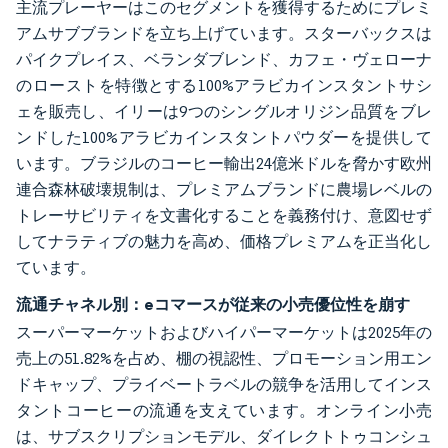
主流プレーヤーはこのセグメントを獲得するためにプレミ
アムサブブランドを立ち上げています。スターバックスは
パイクプレイス、ベランダブレンド、カフェ・ヴェローナ
のローストを特徴とする100%アラビカインスタントサシ
ェを販売し、イリーは9つのシングルオリジン品質をブレ
ンドした100%アラビカインスタントパウダーを提供して
います。ブラジルのコーヒー輸出24億米ドルを脅かす欧州
連合森林破壊規制は、プレミアムブランドに農場レベルの
トレーサビリティを文書化することを義務付け、意図せず
してナラティブの魅力を高め、価格プレミアムを正当化し
ています。
流通チャネル別：eコマースが従来の小売優位性を崩す
スーパーマーケットおよびハイパーマーケットは2025年の
売上の51.82%を占め、棚の視認性、プロモーション用エン
ドキャップ、プライベートラベルの競争を活用してインス
タントコーヒーの流通を支えています。オンライン小売
は、サブスクリプションモデル、ダイレクトトゥコンシュ