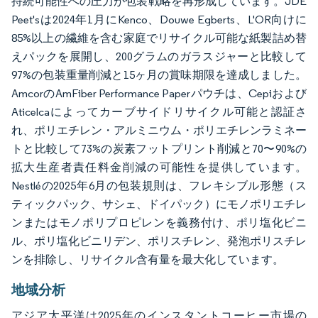
持続可能性への圧力が包装戦略を再形成しています。JDE
Peet'sは2024年1月にKenco、Douwe Egberts、L'OR向けに
85%以上の繊維を含む家庭でリサイクル可能な紙製詰め替
えパックを展開し、200グラムのガラスジャーと比較して
97%の包装重量削減と15ヶ月の賞味期限を達成しました。
AmcorのAmFiber Performance Paperパウチは、Cepiおよび
Aticelcaによってカーブサイドリサイクル可能と認証さ
れ、ポリエチレン・アルミニウム・ポリエチレンラミネー
トと比較して73%の炭素フットプリント削減と70〜90%の
拡大生産者責任料金削減の可能性を提供しています。
Nestléの2025年6月の包装規則は、フレキシブル形態（ス
ティックパック、サシェ、ドイパック）にモノポリエチレ
ンまたはモノポリプロピレンを義務付け、ポリ塩化ビニ
ル、ポリ塩化ビニリデン、ポリスチレン、発泡ポリスチレ
ンを排除し、リサイクル含有量を最大化しています。
地域分析
アジア太平洋は2025年のインスタントコーヒー市場の