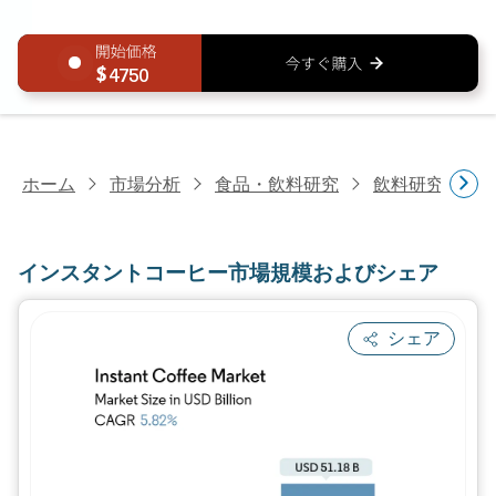
4750
ホーム
市場分析
食品・飲料研究
飲料研究
イ
インスタントコーヒー市場規模およびシェア
シェア