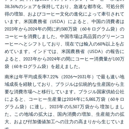
38.36%のシェアを保持しており、急速な都市化、可処分所
得の増加、およびコーヒー文化の進化によって牽引されて
います。米国農務省（USDA）によると、中国の消費者は
2023年から2024年の間に約580万袋（60キログラム袋）の
コーヒーを消費しました。中国市場は高品質のグリーンコ
ーヒーへとシフトしており、現在では輸入の60%以上を占
めています。インドでは、米国農務省（USDA）の報告に
よると、2023年から2024年の間にコーヒー消費量が100万
袋（60キログラム袋）を超えました。
南米は年平均成長率7.22%（2026〜2031年）で最も速い地
域成長を経験しており、ブラジルは伝統的な生産国から主
要な消費市場へと移行しています。ブラジル国家供給公社
によると、コーヒー生産量は2024年に5,881万袋（60キロ
グラム袋）に達し、2023年の5,507万袋から増加しまし
た。この地域の拡大は、国内消費の増加、生産能力の拡
大、および付加価値加工への注力の高まりから生じていま