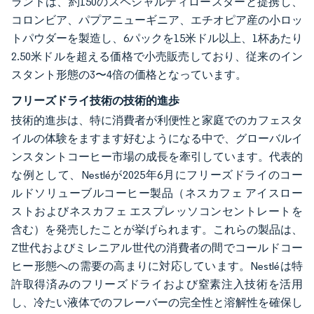
ランドは、約150のスペシャルティロースターと提携し、
コロンビア、パプアニューギニア、エチオピア産の小ロッ
トパウダーを製造し、6パックを15米ドル以上、1杯あたり
2.50米ドルを超える価格で小売販売しており、従来のイン
スタント形態の3〜4倍の価格となっています。
フリーズドライ技術の技術的進歩
技術的進歩は、特に消費者が利便性と家庭でのカフェスタ
イルの体験をますます好むようになる中で、グローバルイ
ンスタントコーヒー市場の成長を牽引しています。代表的
な例として、Nestléが2025年6月にフリーズドライのコー
ルドソリューブルコーヒー製品（ネスカフェ アイスロー
ストおよびネスカフェ エスプレッソコンセントレートを
含む）を発売したことが挙げられます。これらの製品は、
Z世代およびミレニアル世代の消費者の間でコールドコー
ヒー形態への需要の高まりに対応しています。Nestléは特
許取得済みのフリーズドライおよび窒素注入技術を活用
し、冷たい液体でのフレーバーの完全性と溶解性を確保し