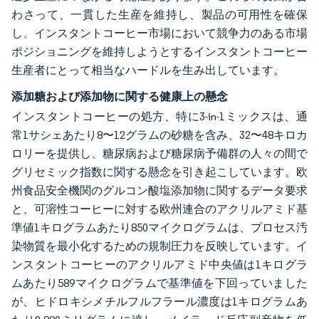
わさって、一貫した生産を維持し、製品の可用性を確保
し、インスタントコーヒー市場において競争力のある市場
ポジショニングを維持しようとするインスタントコーヒー
生産者にとって相当なハードルを生み出しています。
添加糖および添加物に関する健康上の懸念
インスタントコーヒーの処方、特に3-in-1ミックスは、通
常1サシェあたり8〜12グラムの砂糖を含み、32〜48キロカ
ロリーを提供し、糖尿病および糖尿病予備群の人々の間で
グリセミック指数に関する懸念を引き起こしています。欧
州食品安全機関のグルコン酸塩添加物に関するデータ要求
と、可溶性コーヒーに対する欧州連合のアクリルアミド基
準値1キログラムあたり850マイクログラムは、プロセス汚
染物質を最小化するための規制圧力を反映しています。イ
ンスタントコーヒーのアクリルアミド中央値は1キログラ
ムあたり589マイクログラムで基準値を下回っていました
が、ヒドロキシメチルフルフラール濃度は1キログラムあ