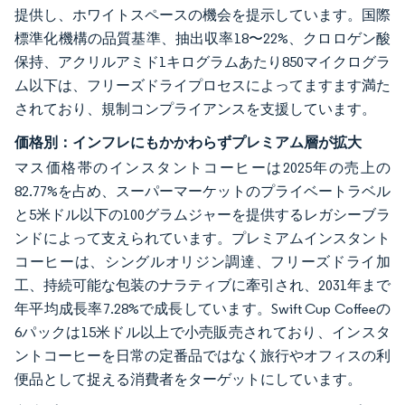
提供し、ホワイトスペースの機会を提示しています。国際
標準化機構の品質基準、抽出収率18〜22%、クロロゲン酸
保持、アクリルアミド1キログラムあたり850マイクログラ
ム以下は、フリーズドライプロセスによってますます満た
されており、規制コンプライアンスを支援しています。
価格別：インフレにもかかわらずプレミアム層が拡大
マス価格帯のインスタントコーヒーは2025年の売上の
82.77%を占め、スーパーマーケットのプライベートラベル
と5米ドル以下の100グラムジャーを提供するレガシーブラ
ンドによって支えられています。プレミアムインスタント
コーヒーは、シングルオリジン調達、フリーズドライ加
工、持続可能な包装のナラティブに牽引され、2031年まで
年平均成長率7.28%で成長しています。Swift Cup Coffeeの
6パックは15米ドル以上で小売販売されており、インスタ
ントコーヒーを日常の定番品ではなく旅行やオフィスの利
便品として捉える消費者をターゲットにしています。