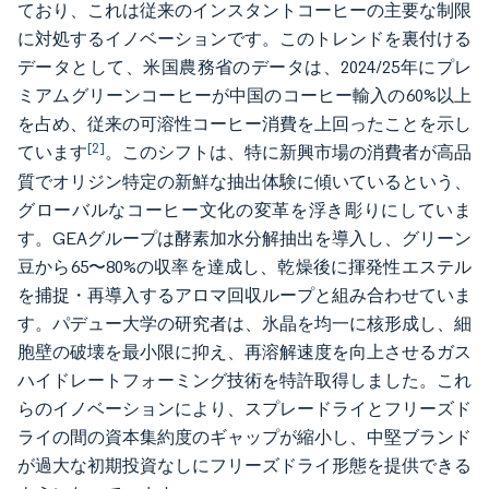
ており、これは従来のインスタントコーヒーの主要な制限
に対処するイノベーションです。このトレンドを裏付ける
データとして、米国農務省のデータは、2024/25年にプレ
ミアムグリーンコーヒーが中国のコーヒー輸入の60%以上
を占め、従来の可溶性コーヒー消費を上回ったことを示し
[2]
ています
。このシフトは、特に新興市場の消費者が高品
質でオリジン特定の新鮮な抽出体験に傾いているという、
グローバルなコーヒー文化の変革を浮き彫りにしていま
す。GEAグループは酵素加水分解抽出を導入し、グリーン
豆から65〜80%の収率を達成し、乾燥後に揮発性エステル
を捕捉・再導入するアロマ回収ループと組み合わせていま
す。パデュー大学の研究者は、氷晶を均一に核形成し、細
胞壁の破壊を最小限に抑え、再溶解速度を向上させるガス
ハイドレートフォーミング技術を特許取得しました。これ
らのイノベーションにより、スプレードライとフリーズド
ライの間の資本集約度のギャップが縮小し、中堅ブランド
が過大な初期投資なしにフリーズドライ形態を提供できる