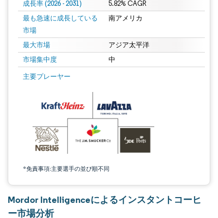
成長率 (2026 - 2031)
5.82% CAGR
最も急速に成長している
南アメリカ
市場
最大市場
アジア太平洋
市場集中度
中
画像 © Mordor Intelligence。再利用にはCC BY 4.0の表示が必要です。
主要プレーヤー
*免責事項:主要選手の並び順不同
Mordor Intelligenceによるインスタントコーヒ
ー市場分析