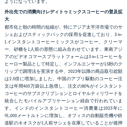
ようになっています。
外出先での消費向けレディトゥミックスコーヒーの普及拡
大
都市化と朝の時間の短縮が、特にアジア太平洋市場でのサ
シェおよびスティックパックの採用を促進しており、3-in-
1インスタントコーヒーミックスがコーヒー、クリーマ
ー、砂糖を1人前の形態に組み合わせています。東南アジ
アのビデオコマースプラットフォームは3-in-1コーヒーを
ヒーロー製品として特定し、インフルエンサーが15秒のク
リップで調理法を実演する中、2023年以降の商品取引総額
は2.5倍に増加しました。中国のアプリ駆動のコーヒー注
文は年間400万袋以上急増し、注文の80%がインスタント
コーヒーのサブスクリプションとロイヤルティリワードを
統合したモバイルアプリケーション経由で行われていま
す。インドのインスタントコーヒー消費量は2023年に
91,000メートルトンに増加し、オフィスの自動販売機や鉄
道駅のキオスクが1人前サシェを在庫していることが後押