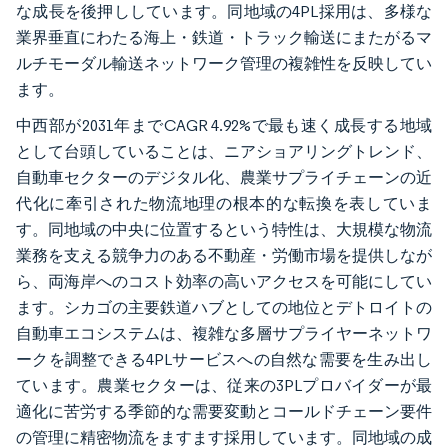
な成長を後押ししています。同地域の4PL採用は、多様な
業界垂直にわたる海上・鉄道・トラック輸送にまたがるマ
ルチモーダル輸送ネットワーク管理の複雑性を反映してい
ます。
中西部が2031年までCAGR 4.92%で最も速く成長する地域
として台頭していることは、ニアショアリングトレンド、
自動車セクターのデジタル化、農業サプライチェーンの近
代化に牽引された物流地理の根本的な転換を表していま
す。同地域の中央に位置するという特性は、大規模な物流
業務を支える競争力のある不動産・労働市場を提供しなが
ら、両海岸へのコスト効率の高いアクセスを可能にしてい
ます。シカゴの主要鉄道ハブとしての地位とデトロイトの
自動車エコシステムは、複雑な多層サプライヤーネットワ
ークを調整できる4PLサービスへの自然な需要を生み出し
ています。農業セクターは、従来の3PLプロバイダーが最
適化に苦労する季節的な需要変動とコールドチェーン要件
の管理に精密物流をますます採用しています。同地域の成