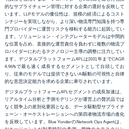
的なサプライチェーン管理に対する企業の選好を反映して
います。LLPモデルの優位性は、規模の経済によるコスト
シナジーを実現しながら、より深い物流専門知識を持つ専
門プロバイダーに運営リスクを移転する能力に起因してい
ます。ソリューション・インテグレーターモデルは中間的
な位置を占め、直接的な運営責任を負わずに複数の物流プ
ロバイダーにわたるテクノロジー主導の調整に注力してい
ます。デジタルプラットフォーム4PLは2031年までCAGR
4.96%で最も速く成長するセグメントとして台頭してお
り、従来のモデルでは提供できないAI駆動の可視性と自律
的な意思決定能力を求める企業に牽引されています。
デジタルプラットフォーム4PLセグメントの成長加速は、
リアルタイム分析と予測モデリングが運営上の贅沢品では
なく競争上の差別化要因となる、データ駆動型サプライチ
ェーン・オーケストレーションへの第四者物流市場の進化
を反映しています。Blue YonderのNetwork Ops Agentは、