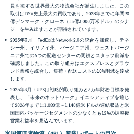
員を擁する世界最大の物流会社が誕生しました。この
取引はDSV史上最大の買収であり、2028年までに年間90
億デンマーク・クローネ（13億3,000万米ドル）のシナ
ジーを生み出すことが期待されています。
2025年3月：FedExはNetwork 2.0の統合を加速し、テネ
シー州、イリノイ州、バージニア州、ウェストバージ
ニア州での6つの配送センターの閉鎖とスタッフ削減を
確認しました。この取り組みはエクスプレスとグラウ
ンド業務を統合し、集荷・配送コストの10%削減を達成
します。
2025年3月：UPSは戦略的取り組みと3カ年財務目標を発
表し、「未来のネットワーク」イニシアティブを通じ
て2026年までに1,080億～1,140億米ドルの連結収益と米
国国内パッケージセグメントの少なくとも12%の調整後
営業利益率を見込んでいます。
米国第四者物流（4PL）産業レポートの目次