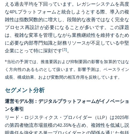
える過去平均を下回っています。レガシーシステムを高度
な4PLプラットフォームと統合しようとする際、導入の複
雑性は指数関数的に増大し、段階的な改善ではなく完全な
プロセス再設計が必要になることが多いです。この課題
は、複雑な変革を管理しながら業務継続性を維持するため
に必要な内部専門知識と財務リソースが不足している中堅
[3]
企業にとって特に深刻です
。
*当社の予測では、推進要因および抑制要因の影響を加算的ではな
く方向性のあるものとして扱います。影響予測は、ベースライン
成長、構成効果、および変数間の相互作用を反映しています。
セグメント分析
運営モデル別：デジタルプラットフォームがイノベーショ
ンを牽引
リード・ロジスティクス・プロバイダー（LLP）は2025年
の第四者物流市場規模の42.35%を占め、複雑性を低減し説
明責任を強化する単一プロバイダーとの関係を通じた包括