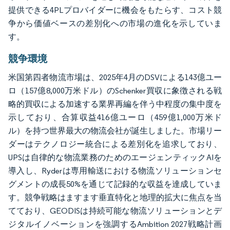
提供できる4PLプロバイダーに機会をもたらす、コスト競
争から価値ベースの差別化への市場の進化を示していま
す。
競争環境
米国第四者物流市場は、2025年4月のDSVによる143億ユー
ロ（157億8,000万米ドル）のSchenker買収に象徴される戦
略的買収による加速する業界再編を伴う中程度の集中度を
示しており、合算収益416億ユーロ（459億1,000万米ド
ル）を持つ世界最大の物流会社が誕生しました。市場リー
ダーはテクノロジー統合による差別化を追求しており、
UPSは自律的な物流業務のためのエージェンティックAIを
導入し、Ryderは専用輸送における物流ソリューションセ
グメントの成長50%を通じて記録的な収益を達成していま
す。競争戦略はますます垂直特化と地理的拡大に焦点を当
てており、GEODISは持続可能な物流ソリューションとデ
ジタルイノベーションを強調するAmbition 2027戦略計画