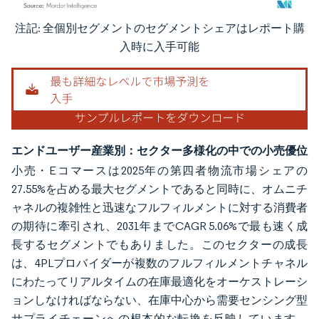
注記: 全個別セグメントのセグメントシェアはレポート購
画像 © Mordor Intelligence。再利用にはCC BY 4.0の表示が必要です。
入時に入手可能
エンドユーザー産業別：セクター多様化の中での小売優位
小売・Eコマースは2025年の第四者物流市場シェアの
27.55%を占める最大セグメントであると同時に、オムニチ
ャネルの複雑性と迅速なフルフィルメントに対する消費者
の期待に牽引され、2031年までCAGR 5.06%で最も速く成
長するセグメントでもありました。このセクターの成長
は、4PLプロバイダーが複数のフルフィルメントチャネル
にわたってリアルタイムの在庫最適化をオーケストレーシ
ョンしなければならない、在庫中心から需要センシング型
サプライチェーンへの根本的な転換を反映しています。