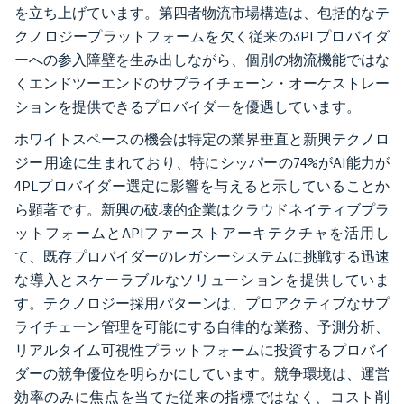
を立ち上げています。第四者物流市場構造は、包括的なテ
クノロジープラットフォームを欠く従来の3PLプロバイダ
ーへの参入障壁を生み出しながら、個別の物流機能ではな
くエンドツーエンドのサプライチェーン・オーケストレー
ションを提供できるプロバイダーを優遇しています。
ホワイトスペースの機会は特定の業界垂直と新興テクノロ
ジー用途に生まれており、特にシッパーの74%がAI能力が
4PLプロバイダー選定に影響を与えると示していることか
ら顕著です。新興の破壊的企業はクラウドネイティブプラ
ットフォームとAPIファーストアーキテクチャを活用し
て、既存プロバイダーのレガシーシステムに挑戦する迅速
な導入とスケーラブルなソリューションを提供していま
す。テクノロジー採用パターンは、プロアクティブなサプ
ライチェーン管理を可能にする自律的な業務、予測分析、
リアルタイム可視性プラットフォームに投資するプロバイ
ダーの競争優位を明らかにしています。競争環境は、運営
効率のみに焦点を当てた従来の指標ではなく、コスト削