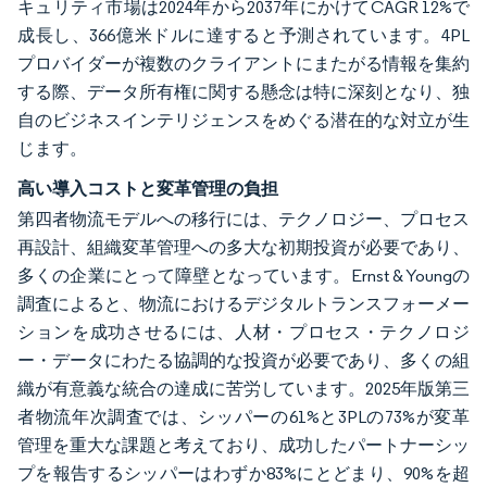
キュリティ市場は2024年から2037年にかけてCAGR 12%で
成長し、366億米ドルに達すると予測されています。4PL
プロバイダーが複数のクライアントにまたがる情報を集約
する際、データ所有権に関する懸念は特に深刻となり、独
自のビジネスインテリジェンスをめぐる潜在的な対立が生
じます。
高い導入コストと変革管理の負担
第四者物流モデルへの移行には、テクノロジー、プロセス
再設計、組織変革管理への多大な初期投資が必要であり、
多くの企業にとって障壁となっています。Ernst & Youngの
調査によると、物流におけるデジタルトランスフォーメー
ションを成功させるには、人材・プロセス・テクノロジ
ー・データにわたる協調的な投資が必要であり、多くの組
織が有意義な統合の達成に苦労しています。2025年版第三
者物流年次調査では、シッパーの61%と3PLの73%が変革
管理を重大な課題と考えており、成功したパートナーシッ
プを報告するシッパーはわずか83%にとどまり、90%を超