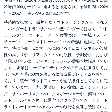
評価され、2026年の168億1,000万米ドルから2031年には
210億9,000万米ドルに達すると推定され、予測期間（2026
年～2031年）中のCAGRは4.62%です。
持続的な拡大は、断片的なアウトソーシングから、4PLプ
ロバイダーをトランザクション型ベンダーではなくコント
ロールタワーパートナーとして位置づける全領域サプライ
チェーン・オーケストレーションへの転換に起因していま
す。特に小売・Eコマースにおけるオムニチャネルの複雑
性の高まりが、リアルタイムの可視性、予測分析、および
全国規模でのコーディネーションへの需要を増幅させてい
ます。企業はエージェンティックAIの導入を加速してお
り、先行企業は60%を超える収益成長プレミアムを報告し
ており、統合プラットフォームが必須条件としてさらに定
着しています。一方、運賃レートの変動、ニアショアリン
グ、サイバーリスクへのエクスポージャーが、契約上のコ
ントロールと引き換えに運営リスクを吸収できるアセット
ライトパートナーへのシッパーの移行を促進し続けていま