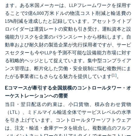
ます。ある米国メーカーは、LLPフレームワークを採用す
ることで2億6,000万米ドルの物流コスト削減と輸送費の
15%削減を達成したと記録しています。アセットライトプ
ロバイダーは運賃レートの変動も引き受け、運転資本と設
備能力リスクを企業のバランスシートから移転します。自
動車および耐久財の製造企業が先行採用者ですが、サービ
スセクターも今やLLPを予測不可能な設備能力市場に対す
る戦略的ヘッジとして捉えています。集中型コンプライア
ンス管理は、断片化した労働・安全規制に悩む複数州にま
[1]
たがる事業者にもさらなる魅力を提供しています
。
Eコマースが牽引する全国規模のコントロールタワー・オ
ーケストレーションへの需要
当日・翌日配送の約束は、小口貨物、積み合わせ貨物
（LTL）、ミドルマイル輸送全体でサービスレベルの水準
を引き上げています。コントロールタワーソフトウェア
は、注文・輸送・倉庫データを統合し、複数拠点のフルフ
ィルメントネットワークをリアルタイムでオーケストレー