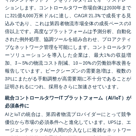
ションします。コントロールタワー市場自体は2030年まで
に321億4,000万米ドルに達し、CAGR 21.3%で成長する見
込みであり、これは第四者物流市場全体の成長ペースの3
倍以上です。高度なプラットフォームは予測分析、自動化
された例外処理、協調ツールを組み合わせ、プロアクティ
ブなネットワーク管理を可能にします。コントロールタワ
ーソリューションを導入した企業は、最大1%の収益増
加、3～5%の物流コスト削減、10～20%の労働効率改善を
報告しています。ピークシーズンの需要急増は、複数の
3PLにまたがる手動調整が高需要期に不十分であることが
証明されるにつれ、採用をさらに加速させています。
統合コントロールタワーITプラットフォーム（AI/IoT）が
必須条件に
AIとIoTの統合は、第四者物流プロバイダーにとって競争
優位から市場の必須条件へと進化しています。UPSは、エ
ージェンティックAIが人間の介入なしに複雑なネットワー