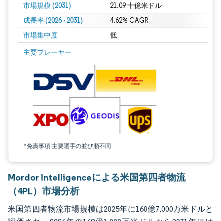
市場規模 (2031)
21.09 十億米ドル
成長率 (2026 - 2031)
4.62% CAGR
市場集中度
低
画像 © Mordor Intelligence。再利用にはCC BY 4.0の表示が必要です。
主要プレーヤー
*免責事項:主要選手の並び順不同
Mordor Intelligenceによる米国第四者物流
（4PL）市場分析
米国第四者物流市場規模は2025年に160億7,000万米ドルと