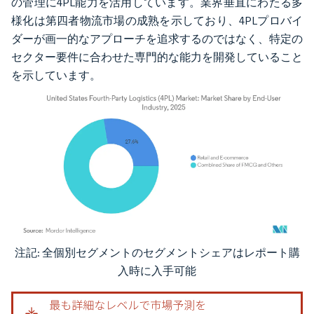
の管理に4PL能力を活用しています。業界垂直にわたる多
様化は第四者物流市場の成熟を示しており、4PLプロバイ
ダーが画一的なアプローチを追求するのではなく、特定の
セクター要件に合わせた専門的な能力を開発していること
を示しています。
注記: 全個別セグメントのセグメントシェアはレポート購
画像 © Mordor Intelligence。再利用にはCC BY 4.0の表示が必要です。
入時に入手可能