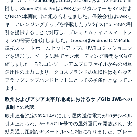
しました。
SamsungはGalaxy S25 UltraおよびZ Fold 6で追
随し、Xiaomiの15S ProはUWBとデジタルキーをBYDおよ
びNIOの車両向けに組み合わせました。保険会社はUWBセ
キュアレンジングチップを搭載したデバイスに5〜8%の割
引を提供することで対応し、プレミアムティアスマートフ
ォンの需要を触媒しました。GoogleはAndroid 15のMatter
準拠スマートホームセットアップにUWBコミッショニン
グを追加し、ベータ試験でオンボーディング時間を40%短
縮しました。FiRaコンソーシアムプロファイルからの相互
運用性の圧力により、クロスブランドの互換性はあらゆる
フラッグシップハンドセットにとって必須条件となってい
ます。
欧州およびアジア太平洋地域におけるサブGHz UWBへの
規制上の承認
欧州連合決定2024/1467により屋内送信電力が10デシベル
引き上げられ、6〜8.5 GHz帯での屋外運用が開放され、実
効見通し距離が30メートルへと2倍になりました。ブレー