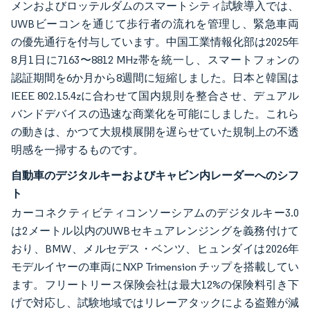
メンおよびロッテルダムのスマートシティ試験導入では、
UWBビーコンを通じて歩行者の流れを管理し、緊急車両
の優先通行を付与しています。中国工業情報化部は2025年
8月1日に7163〜8812 MHz帯を統一し、スマートフォンの
認証期間を6か月から8週間に短縮しました。日本と韓国は
IEEE 802.15.4zに合わせて国内規則を整合させ、デュアル
バンドデバイスの迅速な商業化を可能にしました。これら
の動きは、かつて大規模展開を遅らせていた規制上の不透
明感を一掃するものです。
自動車のデジタルキーおよびキャビン内レーダーへのシフ
ト
カーコネクティビティコンソーシアムのデジタルキー3.0
は2メートル以内のUWBセキュアレンジングを義務付けて
おり、BMW、メルセデス・ベンツ、ヒュンダイは2026年
モデルイヤーの車両にNXP Trimension チップを搭載してい
ます。フリートリース保険会社は最大12%の保険料引き下
げで対応し、試験地域ではリレーアタックによる盗難が減