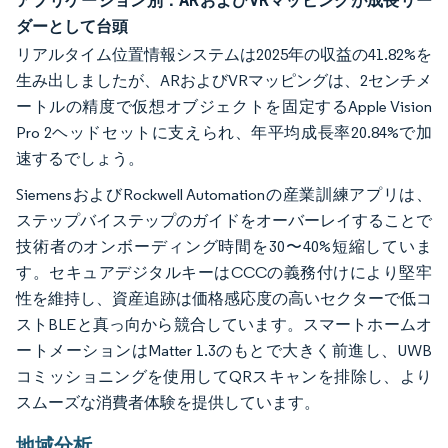
ダーとして台頭
リアルタイム位置情報システムは2025年の収益の41.82%を
生み出しましたが、ARおよびVRマッピングは、2センチメ
ートルの精度で仮想オブジェクトを固定するApple Vision
Pro 2ヘッドセットに支えられ、年平均成長率20.84%で加
速するでしょう。
SiemensおよびRockwell Automationの産業訓練アプリは、
ステップバイステップのガイドをオーバーレイすることで
技術者のオンボーディング時間を30〜40%短縮していま
す。セキュアデジタルキーはCCCの義務付けにより堅牢
性を維持し、資産追跡は価格感応度の高いセクターで低コ
ストBLEと真っ向から競合しています。スマートホームオ
ートメーションはMatter 1.3のもとで大きく前進し、UWB
コミッショニングを使用してQRスキャンを排除し、より
スムーズな消費者体験を提供しています。
地域分析