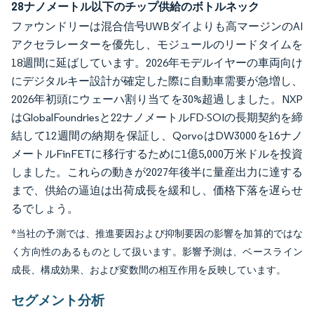
28ナノメートル以下のチップ供給のボトルネック
ファウンドリーは混合信号UWBダイよりも高マージンのAI
アクセラレーターを優先し、モジュールのリードタイムを
18週間に延ばしています。2026年モデルイヤーの車両向け
にデジタルキー設計が確定した際に自動車需要が急増し、
2026年初頭にウェーハ割り当てを30%超過しました。NXP
はGlobalFoundriesと22ナノメートルFD-SOIの長期契約を締
結して12週間の納期を保証し、QorvoはDW3000を16ナノ
メートルFinFETに移行するために1億5,000万米ドルを投資
しました。これらの動きが2027年後半に量産出力に達する
まで、供給の逼迫は出荷成長を緩和し、価格下落を遅らせ
るでしょう。
*当社の予測では、推進要因および抑制要因の影響を加算的ではな
く方向性のあるものとして扱います。影響予測は、ベースライン
成長、構成効果、および変数間の相互作用を反映しています。
セグメント分析