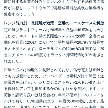
離に対する産業の好みとコンパクトさに対する消費者の需
要が共存し、ソフトウェアで再構成可能な柔軟な無線機を
促進するでしょう。
レンジ能力別：長距離が港湾・空港のユースケースを解放
短距離プラットフォームは2025年の収益の48.53%を占めま
したが、30メートル超の長距離システムは港湾・空港の自
動化を背景に2031年にかけて年平均成長率20.78%で成長す
ると予測されます。ロッテルダムの12 km²の展開では、20
センチメートルの精度でトラックの滞留時間が18%削減さ
れました。
距離の拡大は物理的に制限されており、信号電力は距離と
ともに減衰するため、プロバイダーは規制が許す範囲で送
信電力を上げるか、シリコンコストを1〜2米ドル引き上げ
る低雑音アンプを追加するかのいずれかを選択します。手
荷物の誤取り扱いは航空会社に年間25億米ドルのコストを
かけており、UWB追跡はエラーを最大50%削減します。最
終的に、適切なサイズのネットワークはアンカー密度と精