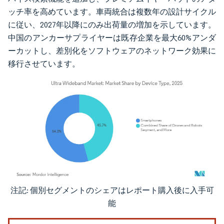
ッチ率を高めています。車両統合は複数年の設計サイクル
に従い、2027年以降にのみ出荷量の増加を示しています。
中国のアンカーサプライヤーは既存企業を最大60%アンダ
ーカットし、差別化をソフトウェアのネットワーク効果に
移行させています。
注記: 個別セグメントのシェアはレポート購入後に入手可
画像 © Mordor Intelligence。再利用にはCC BY 4.0の表示が必要です。
能