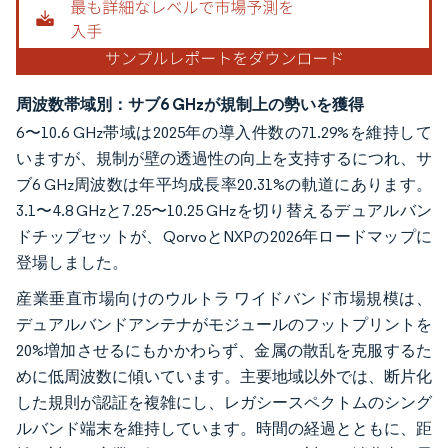
周波数帯域別：サブ6 GHzが規制上の勢いを獲得
6〜10.6 GHz帯域は2025年の導入件数の71.29%を維持して
いますが、規制が壁の透過性の向上を支持するにつれ、サ
ブ6 GHz周波数は年平均成長率20.31%の軌道にあります。
3.1〜4.8 GHzと7.25〜10.25 GHzを切り替えるデュアルバン
ドチップセットが、QorvoとNXPの2026年ロードマップに
登場しました。
産業垂直市場向けのウルトラ ワイドバンド市場規模は、
デュアルバンドアンテナがモジュールのフットプリントを
20%増加させるにもかかわらず、金属の散乱を克服するた
めに低周波数に傾いています。主要地域以外では、断片化
した規則が認証を複雑にし、レガシースペクトムのシング
ルバンド端末を維持しています。時間の経過とともに、距