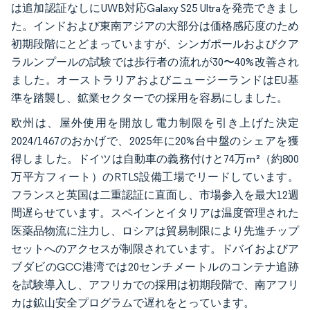
は追加認証なしにUWB対応Galaxy S25 Ultraを発売できまし
た。インドおよび東南アジアの大部分は価格感応度のため
初期段階にとどまっていますが、シンガポールおよびクア
ラルンプールの試験では歩行者の流れが30〜40%改善され
ました。オーストラリアおよびニュージーランドはEU基
準を踏襲し、鉱業セクターでの採用を容易にしました。
欧州は、屋外使用を開放し電力制限を引き上げた決定
2024/1467のおかげで、2025年に20%台中盤のシェアを獲
得しました。ドイツは自動車の義務付けと74万m²（約800
万平方フィート）のRTLS設備工場でリードしています。
フランスと英国は二重認証に直面し、市場参入を最大12週
間遅らせています。スペインとイタリアは温度管理された
医薬品物流に注力し、ロシアは貿易制限により先進チップ
セットへのアクセスが制限されています。ドバイおよびア
ブダビのGCC港湾では20センチメートルのコンテナ追跡
を試験導入し、アフリカでの採用は初期段階で、南アフリ
カは鉱山安全プログラムで遅れをとっています。