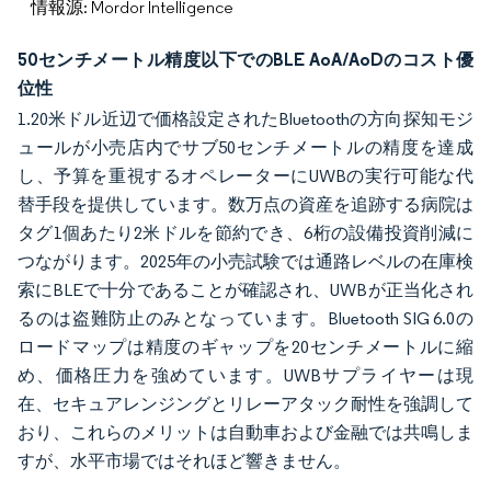
情報源: Mordor Intelligence
50センチメートル精度以下でのBLE AoA/AoDのコスト優
位性
1.20米ドル近辺で価格設定されたBluetoothの方向探知モジ
ュールが小売店内でサブ50センチメートルの精度を達成
し、予算を重視するオペレーターにUWBの実行可能な代
替手段を提供しています。数万点の資産を追跡する病院は
タグ1個あたり2米ドルを節約でき、6桁の設備投資削減に
つながります。2025年の小売試験では通路レベルの在庫検
索にBLEで十分であることが確認され、UWBが正当化され
るのは盗難防止のみとなっています。Bluetooth SIG 6.0の
ロードマップは精度のギャップを20センチメートルに縮
め、価格圧力を強めています。UWBサプライヤーは現
在、セキュアレンジングとリレーアタック耐性を強調して
おり、これらのメリットは自動車および金融では共鳴しま
すが、水平市場ではそれほど響きません。