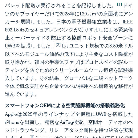
[1]
パレット配送が実行されることを記録しました。
ドイ
ツのサプライヤーだけで2025年に120万m²の床面積にアン
カーを展開しました。日本の電子機器組立業者は、IEEE
802.15.4zのセキュアレンジングがなりすましによる緊急停
止オーバーライドを防止する協働ロボット安全ゾーンに
[2]
UWBを拡張しました。
1万ユニット規模での3.50米ドル
以下へのモジュール価格の低下により主要なコスト障壁が
取り除かれ、韓国の半導体ファブはプロセスベイの誤ルー
ティングを防ぐためのクリーンルームツール追跡を試験導
入しています。その結果、グローバルな工場ネットワーク
全体で概念実証から企業全体への採用への構造的な移行が
進んでいます。
スマートフォンOEMによる空間認識機能の搭載義務化
Appleは2025年のラインナップ全機種にUWBを搭載した
iPhoneを出荷し、精密なAirTag検索、空間オーディオのヘ
ッドトラッキング、リレーアタック耐性を持つ決済を実現
[3]