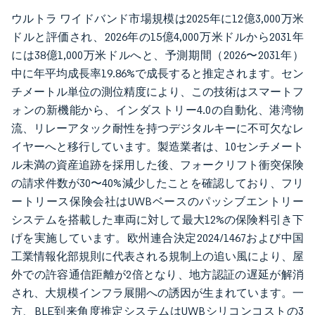
ウルトラ ワイドバンド市場規模は2025年に12億3,000万米
ドルと評価され、2026年の15億4,000万米ドルから2031年
には38億1,000万米ドルへと、予測期間（2026〜2031年）
中に年平均成長率19.86%で成長すると推定されます。セン
チメートル単位の測位精度により、この技術はスマートフ
ォンの新機能から、インダストリー4.0の自動化、港湾物
流、リレーアタック耐性を持つデジタルキーに不可欠なレ
イヤーへと移行しています。製造業者は、10センチメート
ル未満の資産追跡を採用した後、フォークリフト衝突保険
の請求件数が30〜40%減少したことを確認しており、フリ
ートリース保険会社はUWBベースのパッシブエントリー
システムを搭載した車両に対して最大12%の保険料引き下
げを実施しています。欧州連合決定2024/1467および中国
工業情報化部規則に代表される規制上の追い風により、屋
外での許容通信距離が2倍となり、地方認証の遅延が解消
され、大規模インフラ展開への誘因が生まれています。一
方、BLE到来角度推定システムはUWBシリコンコストの3