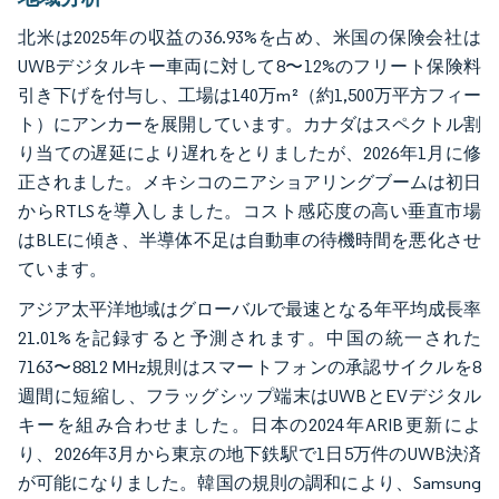
北米は2025年の収益の36.93%を占め、米国の保険会社は
UWBデジタルキー車両に対して8〜12%のフリート保険料
引き下げを付与し、工場は140万m²（約1,500万平方フィー
ト）にアンカーを展開しています。カナダはスペクトル割
り当ての遅延により遅れをとりましたが、2026年1月に修
正されました。メキシコのニアショアリングブームは初日
からRTLSを導入しました。コスト感応度の高い垂直市場
はBLEに傾き、半導体不足は自動車の待機時間を悪化させ
ています。
アジア太平洋地域はグローバルで最速となる年平均成長率
21.01%を記録すると予測されます。中国の統一された
7163〜8812 MHz規則はスマートフォンの承認サイクルを8
週間に短縮し、フラッグシップ端末はUWBとEVデジタル
キーを組み合わせました。日本の2024年ARIB更新によ
り、2026年3月から東京の地下鉄駅で1日5万件のUWB決済
が可能になりました。韓国の規則の調和により、Samsung