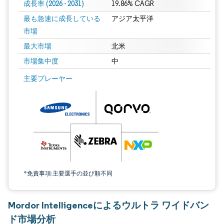
成長率 (2026 - 2031)
19.86% CAGR
最も急速に成長している
アジア太平洋
市場
最大市場
北米
市場集中度
中
画像 © Mordor Intelligence。再利用にはCC BY 4.0の表示が必要です。
主要プレーヤー
*免責事項:主要選手の並び順不同
Mordor Intelligenceによるウルトラ ワイドバン
ド市場分析