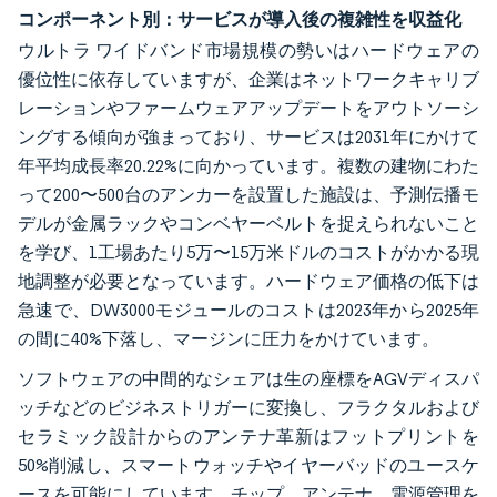
コンポーネント別：サービスが導入後の複雑性を収益化
ウルトラ ワイドバンド市場規模の勢いはハードウェアの
優位性に依存していますが、企業はネットワークキャリブ
レーションやファームウェアアップデートをアウトソーシ
ングする傾向が強まっており、サービスは2031年にかけて
年平均成長率20.22%に向かっています。複数の建物にわた
って200〜500台のアンカーを設置した施設は、予測伝播モ
デルが金属ラックやコンベヤーベルトを捉えられないこと
を学び、1工場あたり5万〜15万米ドルのコストがかかる現
地調整が必要となっています。ハードウェア価格の低下は
急速で、DW3000モジュールのコストは2023年から2025年
の間に40%下落し、マージンに圧力をかけています。
ソフトウェアの中間的なシェアは生の座標をAGVディスパ
ッチなどのビジネストリガーに変換し、フラクタルおよび
セラミック設計からのアンテナ革新はフットプリントを
50%削減し、スマートウォッチやイヤーバッドのユースケ
ースを可能にしています。チップ、アンテナ、電源管理を