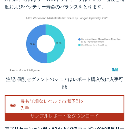
度およびバッテリー寿命のバランスをとります。
注記: 個別セグメントのシェアはレポート購入後に入手可
画像 © Mordor Intelligence。再利用にはCC BY 4.0の表示が必要です。
能
アプリケーション別：ARおよびVRマッピングが成長リー