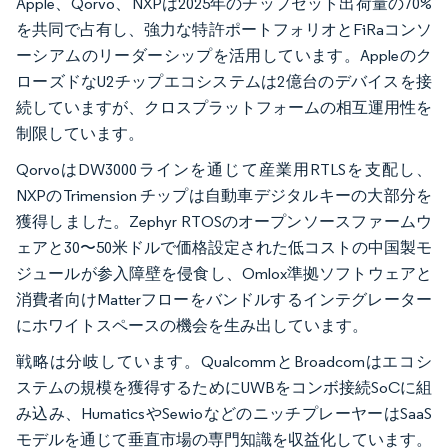
Apple、Qorvo、NXPは2025年のチップセット出荷量の70%
を共同で占有し、強力な特許ポートフォリオとFiRaコンソ
ーシアムのリーダーシップを活用しています。Appleのク
ローズドなU2チップエコシステムは2億台のデバイスを接
続していますが、クロスプラットフォームの相互運用性を
制限しています。
QorvoはDW3000ラインを通じて産業用RTLSを支配し、
NXPのTrimension チップは自動車デジタルキーの大部分を
獲得しました。Zephyr RTOSのオープンソースファームウ
ェアと30〜50米ドルで価格設定された低コストの中国製モ
ジュールが参入障壁を侵食し、Omlox準拠ソフトウェアと
消費者向けMatterフローをバンドルするインテグレーター
にホワイトスペースの機会を生み出しています。
戦略は分岐しています。QualcommとBroadcomはエコシ
ステムの規模を獲得するためにUWBをコンボ接続SoCに組
み込み、HumaticsやSewioなどのニッチプレーヤーはSaaS
モデルを通じて垂直市場の専門知識を収益化しています。