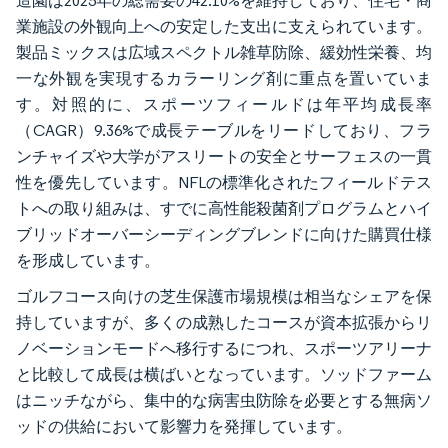
造園は2025年の総需要の42.10%を維持しており、住宅・商
業施設の外観向上への安定した支出に支えられています。
製品ミックスは広域スペクトル雑草防除、緩効性栄養、均
一な外観を実現するカラーリング剤に重点を置いていま
す。対照的に、スポーツフィールドは年平均成長率
（CAGR）9.36%で成長テーブルをリードしており、フラ
ンチャイズや大学がアスリートの安全とサーフェスの一貫
性を優先しています。NFLの標準化されたフィールドテス
トへの取り組みは、すでに高性能殺菌剤プログラムとハイ
ブリッドオーバーシーディングブレンドに向けた購買仕様
を形成しています。
ゴルフコース向けの芝生保護市場規模は相当なシェアを保
持していますが、多くの成熟したコースが資本拡張からリ
ノベーションモードへ移行するにつれ、スポーツアリーナ
と比較して成長は横ばいとなっています。ソッドファーム
はニッチながら、集中的な病害虫防除を必要とする無病ソ
ッドの供給において影響力を発揮しています。