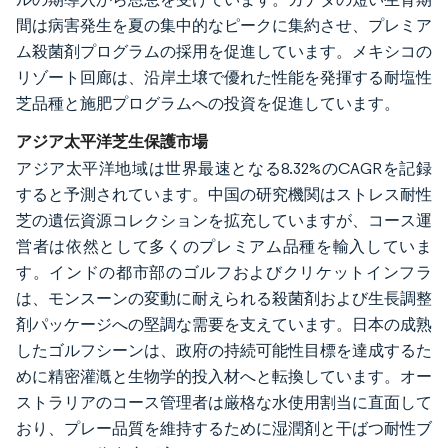
間は病害発生を夏の集中的なピークに集約させ、プレミア
ム殺菌剤プログラムの採用を促進しています。メキシコの
リゾート回廊は、沿岸土壌で優れた性能を発揮する耐塩性
芝品種と施肥プログラムへの投資を促進しています。
アジア太平洋芝生保護市場
アジア太平洋地域は世界最速となる8.32%のCAGRを記録
すると予測されています。中国の研究機関はストレス耐性
芝の遺伝資源コレクションを拡充していますが、コース運
営者は依然として多くのプレミアム品種を輸入していま
す。インドの都市部のゴルフおよびクリケットインフラ
は、モンスーンの変動に耐えられる殺菌剤および生長調整
剤パッケージへの堅調な需要を支えています。日本の成熟
したゴルフシーンは、政府の持続可能性目標を達成するた
めに精密灌漑と生物学的投入材へと転換しています。オー
ストラリアのコース管理者は厳格な水使用割当に直面して
おり、プレー品質を維持するために湿潤剤と干ばつ耐性ブ