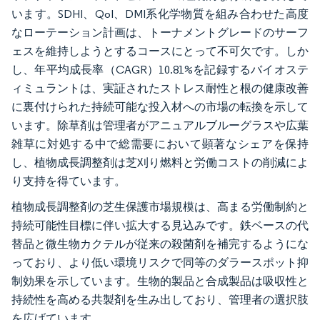
います。SDHI、QoI、DMI系化学物質を組み合わせた高度
なローテーション計画は、トーナメントグレードのサーフ
ェスを維持しようとするコースにとって不可欠です。しか
し、年平均成長率（CAGR）10.81%を記録するバイオステ
ィミュラントは、実証されたストレス耐性と根の健康改善
に裏付けられた持続可能な投入材への市場の転換を示して
います。除草剤は管理者がアニュアルブルーグラスや広葉
雑草に対処する中で総需要において顕著なシェアを保持
し、植物成長調整剤は芝刈り燃料と労働コストの削減によ
り支持を得ています。
植物成長調整剤の芝生保護市場規模は、高まる労働制約と
持続可能性目標に伴い拡大する見込みです。鉄ベースの代
替品と微生物カクテルが従来の殺菌剤を補完するようにな
っており、より低い環境リスクで同等のダラースポット抑
制効果を示しています。生物的製品と合成製品は吸収性と
持続性を高める共製剤を生み出しており、管理者の選択肢
を広げています。