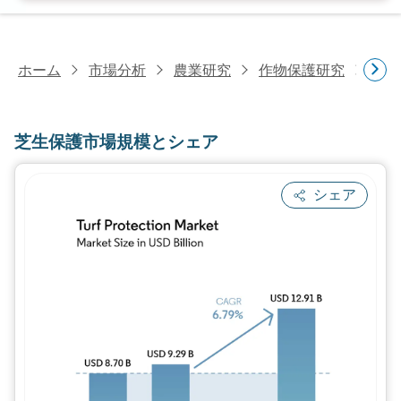
ホーム
市場分析
農業研究
作物保護研究
芝生
芝生保護市場規模とシェア
シェア
画像 © Mordor Intelligence。再利用に