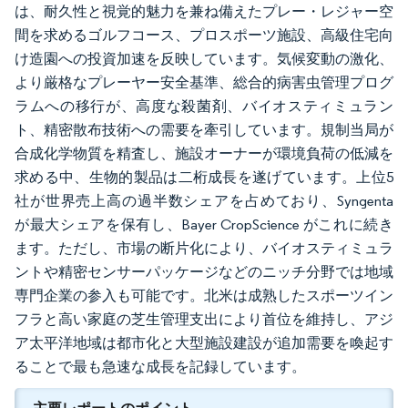
は、耐久性と視覚的魅力を兼ね備えたプレー・レジャー空
間を求めるゴルフコース、プロスポーツ施設、高級住宅向
け造園への投資加速を反映しています。気候変動の激化、
より厳格なプレーヤー安全基準、総合的病害虫管理プログ
ラムへの移行が、高度な殺菌剤、バイオスティミュラン
ト、精密散布技術への需要を牽引しています。規制当局が
合成化学物質を精査し、施設オーナーが環境負荷の低減を
求める中、生物的製品は二桁成長を遂げています。上位5
社が世界売上高の過半数シェアを占めており、Syngenta
が最大シェアを保有し、Bayer CropScience がこれに続き
ます。ただし、市場の断片化により、バイオスティミュラ
ントや精密センサーパッケージなどのニッチ分野では地域
専門企業の参入も可能です。北米は成熟したスポーツイン
フラと高い家庭の芝生管理支出により首位を維持し、アジ
ア太平洋地域は都市化と大型施設建設が追加需要を喚起す
ることで最も急速な成長を記録しています。