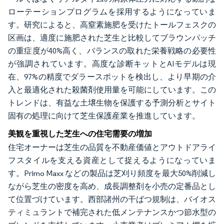
ローテーションプログラムを採用するようになっていま
す。研究によると、高窒素施肥を受けたトールフェスクの
区画は、適度に施肥された芝生と比較してブラウンパッチ
の重症度が40%高く、バランスの取れた栄養戦略の必要性
が強調されています。高度な診断キットとAIモデルは現
在、97%の精度でダラースポットを検出し、より早期の介
入と最適化された殺菌剤使用量を可能にしています。この
トレンドは、有益な土壌生物を保護する予測分析とサイト
固有の処理に向けて芝生保護産業を推進しています。
美観を重視した芝生への住宅需要の増加
住宅オーナーは芝生の品質を不動産価値とアウトドアライ
フスタイルを支える資産として捉えるようになっていま
す。Primo Maxx などの製品は芝刈り頻度を最大50%削減し
ながら芝生の密度を高め、成長調整剤を小売の定番品とし
て位置づけています。西部諸州の干ばつ規制は、バイオス
ティミュラントで補完された低メンテナンスかつ節水型の