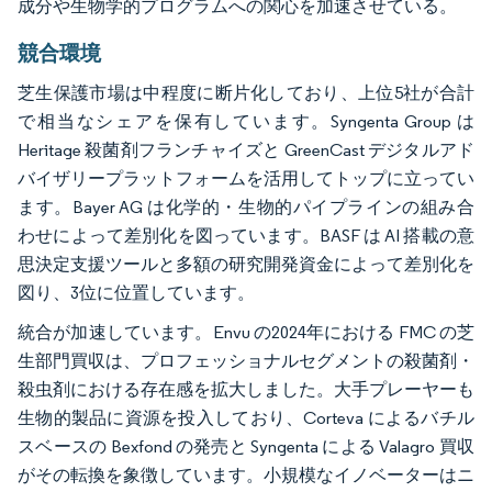
成分や生物学的プログラムへの関心を加速させている。
競合環境
芝生保護市場は中程度に断片化しており、上位5社が合計
で相当なシェアを保有しています。Syngenta Group は
Heritage 殺菌剤フランチャイズと GreenCast デジタルアド
バイザリープラットフォームを活用してトップに立ってい
ます。Bayer AG は化学的・生物的パイプラインの組み合
わせによって差別化を図っています。BASF は AI 搭載の意
思決定支援ツールと多額の研究開発資金によって差別化を
図り、3位に位置しています。
統合が加速しています。Envu の2024年における FMC の芝
生部門買収は、プロフェッショナルセグメントの殺菌剤・
殺虫剤における存在感を拡大しました。大手プレーヤーも
生物的製品に資源を投入しており、Corteva によるバチル
スベースの Bexfond の発売と Syngenta による Valagro 買収
がその転換を象徴しています。小規模なイノベーターはニ