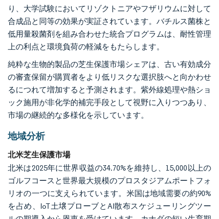
り、大学試験においてリゾクトニアやフザリウムに対して
合成品と同等の効果が実証されています。バチルス菌株と
低用量殺菌剤を組み合わせた統合プログラムは、耐性管理
上の利点と環境負荷の軽減をもたらします。
純粋な生物的製品の芝生保護市場シェアは、古い有効成分
の審査保留が購買者をより低リスクな選択肢へと向かわせ
るにつれて増加すると予測されます。紫外線処理や熱ショ
ック施用が非化学的補完手段として視野に入りつつあり、
市場の継続的な多様化を示しています。
地域分析
北米芝生保護市場
北米は2025年に世界収益の34.70%を維持し、15,000以上の
ゴルフコースと世界最大規模のプロスタジアムポートフォ
リオの一つに支えられています。米国は地域需要の約90%
を占め、IoT土壌プローブとAI散布スケジューリングツー
ルの期導入から恩恵を受けています。カナダの短い生育期