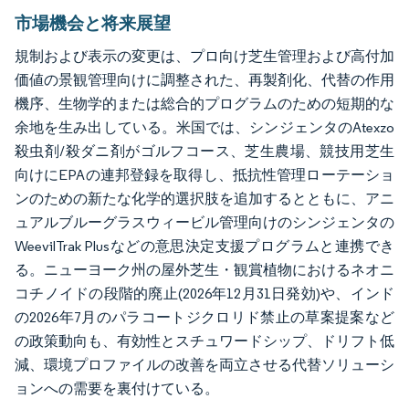
市場機会と将来展望
規制および表示の変更は、プロ向け芝生管理および高付加
価値の景観管理向けに調整された、再製剤化、代替の作用
機序、生物学的または総合的プログラムのための短期的な
余地を生み出している。米国では、シンジェンタのAtexzo
殺虫剤/殺ダニ剤がゴルフコース、芝生農場、競技用芝生
向けにEPAの連邦登録を取得し、抵抗性管理ローテーショ
ンのための新たな化学的選択肢を追加するとともに、アニ
ュアルブルーグラスウィービル管理向けのシンジェンタの
WeevilTrak Plusなどの意思決定支援プログラムと連携でき
る。ニューヨーク州の屋外芝生・観賞植物におけるネオニ
コチノイドの段階的廃止(2026年12月31日発効)や、インド
の2026年7月のパラコートジクロリド禁止の草案提案など
の政策動向も、有効性とスチュワードシップ、ドリフト低
減、環境プロファイルの改善を両立させる代替ソリューシ
ョンへの需要を裏付けている。