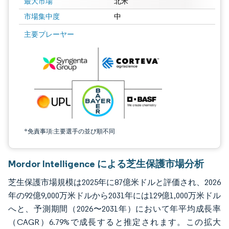
最大市場
北米
市場集中度
中
画像 © Mordor Intelligence。再利用にはCC BY 4.0の表示が必要です。
主要プレーヤー
*免責事項:主要選手の並び順不同
Mordor Intelligence による芝生保護市場分析
芝生保護市場規模は2025年に87億米ドルと評価され、2026
年の92億9,000万米ドルから2031年には129億1,000万米ドル
へと、予測期間（2026〜2031年）において年平均成長率
（CAGR）6.79%で成長すると推定されます。この拡大