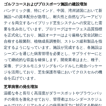
ゴルフコースおよびプロスポーツ施設の建設増加
パンデミック後、特にインド、中国、湾岸諸国において新
施設への資本配分が急増し、耐久性と自然なプレーアビリ
ティを両立するハイブリッド芝生システムへの安定した需
要を生み出しています。プロリーグはサーフェス品質指標
を正式化しており、施設オーナーはより厳格な安全試験に
合格する殺菌剤、植物成長調整剤、ストレス緩和製品を指
定するようになっています。施設が完成すると、各施設は
シーズンを通じた病害管理を必要とし、サプライヤーにと
って継続的な収益を確保します。開発業者はまた、種子、
栄養、デジタルモニタリングをバンドルした統合パッケー
ジを活用しており、芝生保護市場においてクロスセルの機
会を広げています。
芝草病害の発生増加
温暖な冬と長引く高湿度がダラースポットやブラウンパッ
チの発生を激化させており、管理者はカレンダースケジュ
ールではなくリアルタイムの病原体圧力に対応する動的な