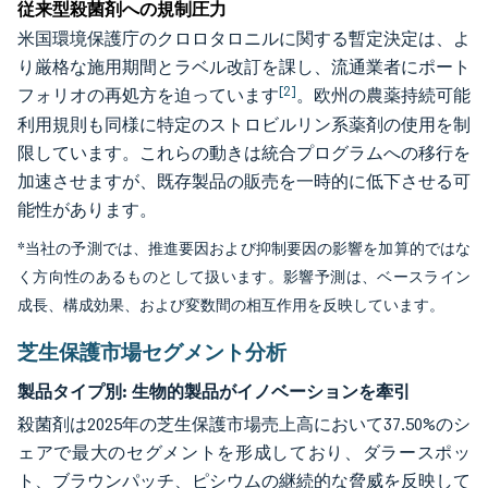
従来型殺菌剤への規制圧力
米国環境保護庁のクロロタロニルに関する暫定決定は、よ
り厳格な施用期間とラベル改訂を課し、流通業者にポート
[2]
フォリオの再処方を迫っています
。欧州の農薬持続可能
利用規則も同様に特定のストロビルリン系薬剤の使用を制
限しています。これらの動きは統合プログラムへの移行を
加速させますが、既存製品の販売を一時的に低下させる可
能性があります。
*当社の予測では、推進要因および抑制要因の影響を加算的ではな
く方向性のあるものとして扱います。影響予測は、ベースライン
成長、構成効果、および変数間の相互作用を反映しています。
芝生保護市場セグメント分析
製品タイプ別:
生物的製品がイノベーションを牽引
殺菌剤は2025年の芝生保護市場売上高において37.50%のシ
ェアで最大のセグメントを形成しており、ダラースポッ
ト、ブラウンパッチ、ピシウムの継続的な脅威を反映して