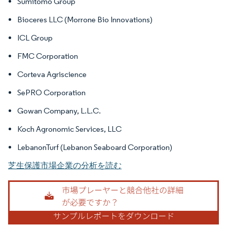
Sumitomo Group
Bioceres LLC (Morrone Bio Innovations)
ICL Group
FMC Corporation
Corteva Agriscience
SePRO Corporation
Gowan Company, L.L.C.
Koch Agronomic Services, LLC
LebanonTurf (Lebanon Seaboard Corporation)
芝生保護市場企業の分析を読む