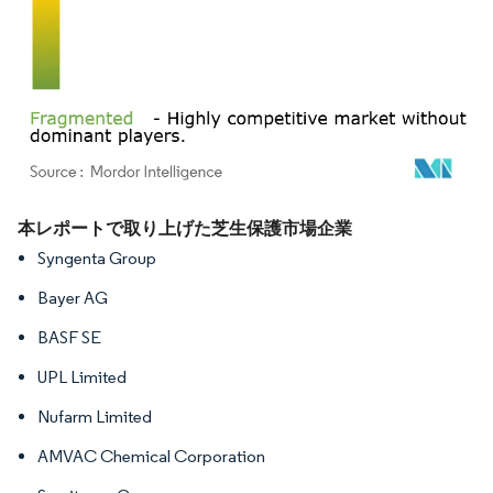
画像 © Mordor Intelligence。再利用にはCC BY 4.0の表示が必要です。
本レポートで取り上げた芝生保護市場企業
Syngenta Group
Bayer AG
BASF SE
UPL Limited
Nufarm Limited
AMVAC Chemical Corporation