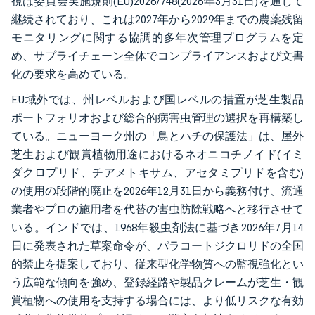
視は委員会実施規則(EU)2026/748(2026年3月31日)を通じて
継続されており、これは2027年から2029年までの農薬残留
モニタリングに関する協調的多年次管理プログラムを定
め、サプライチェーン全体でコンプライアンスおよび文書
化の要求を高めている。
EU域外では、州レベルおよび国レベルの措置が芝生製品
ポートフォリオおよび総合的病害虫管理の選択を再構築し
ている。ニューヨーク州の「鳥とハチの保護法」は、屋外
芝生および観賞植物用途におけるネオニコチノイド(イミ
ダクロプリド、チアメトキサム、アセタミプリドを含む)
の使用の段階的廃止を2026年12月31日から義務付け、流通
業者やプロの施用者を代替の害虫防除戦略へと移行させて
いる。インドでは、1968年殺虫剤法に基づき2026年7月14
日に発表された草案命令が、パラコートジクロリドの全国
的禁止を提案しており、従来型化学物質への監視強化とい
う広範な傾向を強め、登録経路や製品クレームが芝生・観
賞植物への使用を支持する場合には、より低リスクな有効