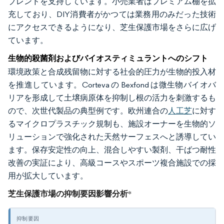
ブレンドを支持しています。小売業者はプレミアム棚を拡
充しており、DIY消費者がかつては業務用のみだった技術
にアクセスできるようになり、芝生保護市場をさらに広げ
ています。
生物的殺菌剤およびバイオスティミュラントへのシフト
環境政策と合成残留物に対する社会的圧力が生物的投入材
を推進しています。Corteva の Bexfond は微生物バイオバ
リアを形成して土壌病原体を抑制し根の活力を刺激するも
ので、次世代製品の典型例です。欧州連合の
人工芝
に対す
るマイクロプラスチック規制も、施設オーナーを生物的ソ
リューションで強化された天然サーフェスへと誘導してい
ます。保存安定性の向上、混合しやすい製剤、干ばつ耐性
改善の実証により、高級コースやスポーツ複合施設での採
用が拡大しています。
芝生保護市場の抑制要因影響分析
*