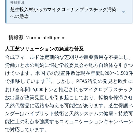
芝生投入材からのマイクロ・ナノプラスチック汚染
への懸念
情報源: Mordor Intelligence
人工芝ソリューションの急速な普及
合成フィールドは定期的な芝刈りや農薬費用を不要にし、
労働力と水の制約に悩む学校委員会や地方自治体を引きつ
けています。米国での設置件数は現在年間1,200〜1,500件
[1]
で推移しています
。しかし、PFAS汚染の発見と欧州に
おける年間16,000トンと推定されるマイクロプラスチック
放出量が政策見直しを引き起こしており、転換を停滞させ
天然代替品に活路を与える可能性があります。芝生保護ベ
ンダーはハイブリッド技術と天然システムの健康・持続可
能性上の利点を強調するコミュニケーションキャンペーン
で対応しています。