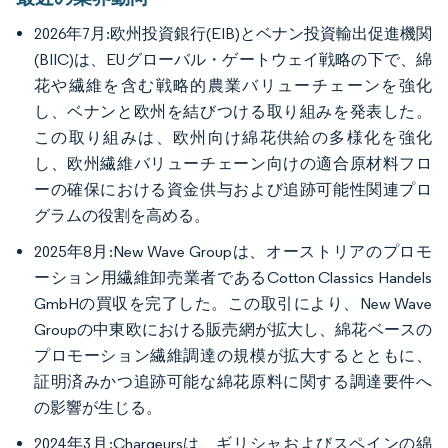
2026年7月:欧州投資銀行(EIB)とベナン投資輸出促進機関
(BIIC)は、EUグローバル・ゲートウェイ戦略の下で、綿
花や繊維を含む戦略的農業バリューチェーンを強化
し、ベナンと欧州を結びつける取り組みを発表した。
この取り組みは、欧州向け綿花供給の多様化を強化
し、欧州繊維バリューチェーン向けの適合原材料フロ
ーの確保における資金供与および追跡可能性関連プロ
グラムの役割を高める。
2025年8月:New Wave Groupは、オーストリアのプロモ
ーション用繊維卸売業者であるCotton Classics Handels
GmbHの買収を完了した。この取引により、New Wave
Groupの中東欧における販売網が拡大し、綿花ベースの
プロモーション繊維調達の規模が拡大するとともに、
証明済みかつ追跡可能な綿花原料に関する調達要件へ
の影響が生じる。
2024年3月:Chargeursは、ギリシャおよびスペインの綿