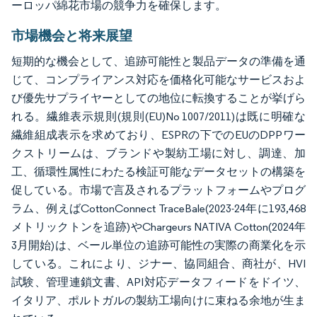
ーロッパ綿花市場の競争力を確保します。
市場機会と将来展望
短期的な機会として、追跡可能性と製品データの準備を通
じて、コンプライアンス対応を価格化可能なサービスおよ
び優先サプライヤーとしての地位に転換することが挙げら
れる。繊維表示規則(規則(EU)No 1007/2011)は既に明確な
繊維組成表示を求めており、ESPRの下でのEUのDPPワー
クストリームは、ブランドや製紡工場に対し、調達、加
工、循環性属性にわたる検証可能なデータセットの構築を
促している。市場で言及されるプラットフォームやプログ
ラム、例えばCottonConnect TraceBale(2023-24年に193,468
メトリックトンを追跡)やChargeurs NATIVA Cotton(2024年
3月開始)は、ベール単位の追跡可能性の実際の商業化を示
している。これにより、ジナー、協同組合、商社が、HVI
試験、管理連鎖文書、API対応データフィードをドイツ、
イタリア、ポルトガルの製紡工場向けに束ねる余地が生ま