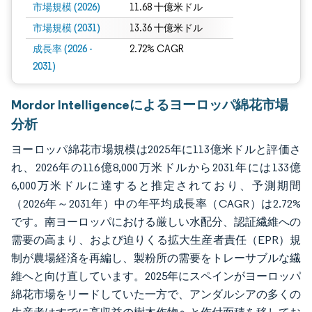
市場規模 (2026)
11.68 十億米ドル
市場規模 (2031)
13.36 十億米ドル
成長率 (2026 -
2.72% CAGR
2031)
Mordor Intelligenceによるヨーロッパ綿花市場
分析
ヨーロッパ綿花市場規模は2025年に113億米ドルと評価さ
れ、2026年の116億8,000万米ドルから2031年には133億
6,000万米ドルに達すると推定されており、予測期間
（2026年～2031年）中の年平均成長率（CAGR）は2.72%
です。南ヨーロッパにおける厳しい水配分、認証繊維への
需要の高まり、および迫りくる拡大生産者責任（EPR）規
制が農場経済を再編し、製粉所の需要をトレーサブルな繊
維へと向け直しています。2025年にスペインがヨーロッパ
綿花市場をリードしていた一方で、アンダルシアの多くの