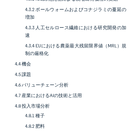
4.3.2 ボールウォームおよびコナジラミの蔓延の
増加
4.3.3 人工セルロース繊維における研究開発の加
速
4.3.4 EUにおける農薬最大残留限界値（MRL）規
制の厳格化
4.4 機会
4.5 課題
4.6 バリューチェーン分析
4.7 産業におけるAIの技術と活用
4.8 投入市場分析
4.8.1 種子
4.8.2 肥料