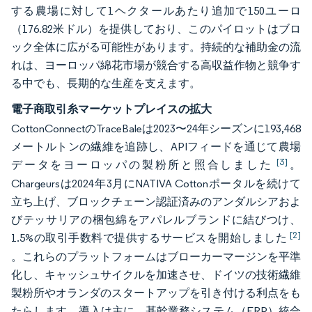
する農場に対して1ヘクタールあたり追加で150ユーロ
（176.82米ドル）を提供しており、このパイロットはブロ
ック全体に広がる可能性があります。持続的な補助金の流
れは、ヨーロッパ綿花市場が競合する高収益作物と競争す
る中でも、長期的な生産を支えます。
電子商取引糸マーケットプレイスの拡大
CottonConnectのTraceBaleは2023〜24年シーズンに193,468
メートルトンの繊維を追跡し、APIフィードを通じて農場
[3]
データをヨーロッパの製粉所と照合しました
。
Chargeursは2024年3月にNATIVA Cottonポータルを続けて
立ち上げ、ブロックチェーン認証済みのアンダルシアおよ
びテッサリアの梱包綿をアパレルブランドに結びつけ、
[2]
1.5%の取引手数料で提供するサービスを開始しました
。これらのプラットフォームはブローカーマージンを平準
化し、キャッシュサイクルを加速させ、ドイツの技術繊維
製粉所やオランダのスタートアップを引き付ける利点をも
たらします。導入は主に、基幹業務システム（ERP）統合