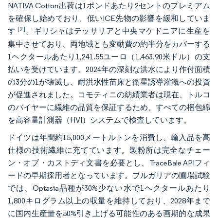
NATIVA Cotton出荷は1ポンドあたり2セントのプレミアム
を確保し始めており、低いICE先物の影響を緩和していま
[2]
す
。ギリシャはテッサリアと中央マケドニアに生産を
集中させており、両地域とも変動費の約半分をカバーする
1ヘクタールあたり1,241.55ユーロ（1,463.90米ドル）の支
払いを受けています。2024年の深刻な洪水により作付面積
の3分の1が壊滅し、耐洪水性苗床と衛星誘導灌漑への投資
が促進されました。コモティニの紡績業者は現在、トルコ
のバイヤーに繊維の品質を保証するため、すべての梱包綿
を高容量計測器（HVI）システムで検査しています。
ドイツは年間約15,000メートルトンを消費し、輸入品を高
仕様の技術繊維に充てています。製粉所は完全なチェー
ン・オブ・カストディ文書を必要とし、TraceBale APIフィ
ードの早期採用者となっています。ブルガリアの圃場試験
では、Optasia品種が30%少ない水で1ヘクタールあたり
1,800キログラム以上の収量を維持しており、2028年まで
に国内生産量を50%引き上げる可能性のある画期的な成果