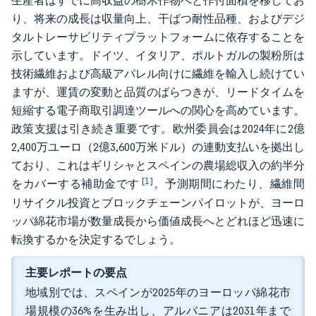
生産者はすでに高収益の樹木作物へと作付面積を移してお
り、将来の成長は収量向上、干ばつ耐性品種、およびデジ
タルトレーサビリティプラットフォームに依存することを
示しています。ドイツ、イタリア、ポルトガルの製粉所は
技術繊維および高級アパレル向けに繊維を輸入し続けてい
ますが、運賃の変動と品質のばらつきが、リードタイムを
短縮する電子商取引調達ツールへの関心を高めています。
政策支援は引き続き重要です。欧州委員会は2024年に2億
2,400万ユーロ（2億3,600万米ドル）の連動支払いを拠出し
ており、これはギリシャとスペインの農場総収入の約半分
[1]
をカバーする補助金です
。予測期間にわたり、繊維間
リサイクル投資とブロックチェーンパイロットが、ヨーロ
ッパ綿花市場が数量成長から価値成長へとどれほど迅速に
転換するかを決定するでしょう。
主要レポートの要点
地域別では、スペインが2025年のヨーロッパ綿花市
場規模の36%を生み出し、アルバニアは2031年まで