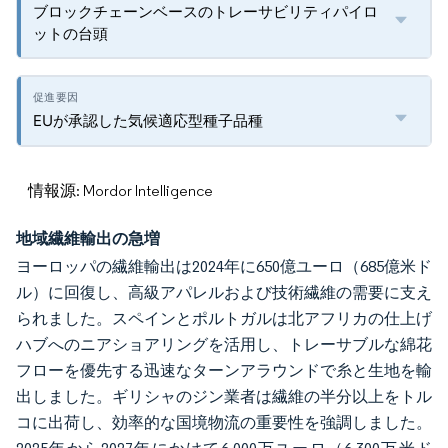
ブロックチェーンベースのトレーサビリティパイロ
ットの台頭
EUが承認した気候適応型種子品種
情報源: Mordor Intelligence
地域繊維輸出の急増
ヨーロッパの繊維輸出は2024年に650億ユーロ（685億米ド
ル）に回復し、高級アパレルおよび技術繊維の需要に支え
られました。スペインとポルトガルは北アフリカの仕上げ
ハブへのニアショアリングを活用し、トレーサブルな綿花
フローを優先する迅速なターンアラウンドで糸と生地を輸
出しました。ギリシャのジン業者は繊維の半分以上をトル
コに出荷し、効率的な国境物流の重要性を強調しました。