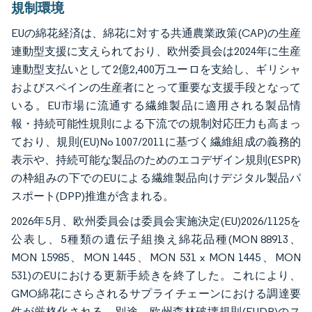
規制環境
EUの綿花経済は、綿花に対する共通農業政策(CAP)の生産
連動型支援に支えられており、欧州委員会は2024年に生産
連動型支払いとして2億2,400万ユーロを支給し、ギリシャ
およびスペインの生産者にとって重要な支援手段となって
いる。EU市場に流通する繊維製品に適用される製品情
報・持続可能性規則による下流での規制対応圧力も高まっ
ており、規則(EU)No 1007/2011に基づく繊維組成の義務的
表示や、持続可能な製品のためのエコデザイン規則(ESPR)
の枠組みの下でのEUによる繊維製品向けデジタル製品パ
スポート(DPP)推進が含まれる。
2026年5月、欧州委員会は委員会実施決定(EU)2026/1125を
公表し、5種類の遺伝子組換え綿花品種(MON 88913、
MON 15985、MON 1445、MON 531 x MON 1445、MON
531)のEUにおける更新手続きを終了した。これにより、
GMO綿花にさらされるサプライチェーンにおける調達要
件が厳格化される。別途、欧州森林破壊規則(EUDR)のス