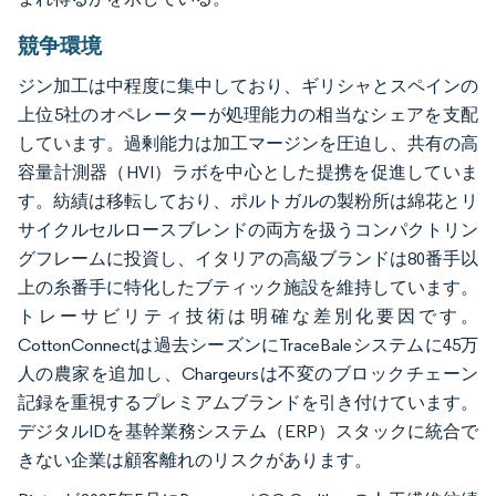
競争環境
ジン加工は中程度に集中しており、ギリシャとスペインの
上位5社のオペレーターが処理能力の相当なシェアを支配
しています。過剰能力は加工マージンを圧迫し、共有の高
容量計測器（HVI）ラボを中心とした提携を促進していま
す。紡績は移転しており、ポルトガルの製粉所は綿花とリ
サイクルセルロースブレンドの両方を扱うコンパクトリン
グフレームに投資し、イタリアの高級ブランドは80番手以
上の糸番手に特化したブティック施設を維持しています。
トレーサビリティ技術は明確な差別化要因です。
CottonConnectは過去シーズンにTraceBaleシステムに45万
人の農家を追加し、Chargeursは不変のブロックチェーン
記録を重視するプレミアムブランドを引き付けています。
デジタルIDを基幹業務システム（ERP）スタックに統合で
きない企業は顧客離れのリスクがあります。