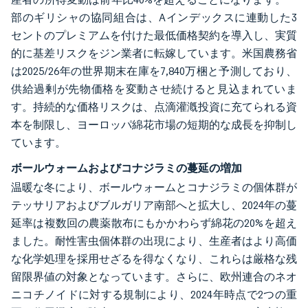
部のギリシャの協同組合は、Aインデックスに連動した3
セントのプレミアムを付けた最低価格契約を導入し、実質
的に基差リスクをジン業者に転嫁しています。米国農務省
は2025/26年の世界期末在庫を7,840万梱と予測しており、
供給過剰が先物価格を変動させ続けると見込まれていま
す。持続的な価格リスクは、点滴灌漑投資に充てられる資
本を制限し、ヨーロッパ綿花市場の短期的な成長を抑制し
ています。
ボールウォームおよびコナジラミの蔓延の増加
温暖な冬により、ボールウォームとコナジラミの個体群が
テッサリアおよびブルガリア南部へと拡大し、2024年の蔓
延率は複数回の農薬散布にもかかわらず綿花の20%を超え
ました。耐性害虫個体群の出現により、生産者はより高価
な化学処理を採用せざるを得なくなり、これらは厳格な残
留限界値の対象となっています。さらに、欧州連合のネオ
ニコチノイドに対する規制により、2024年時点で2つの重