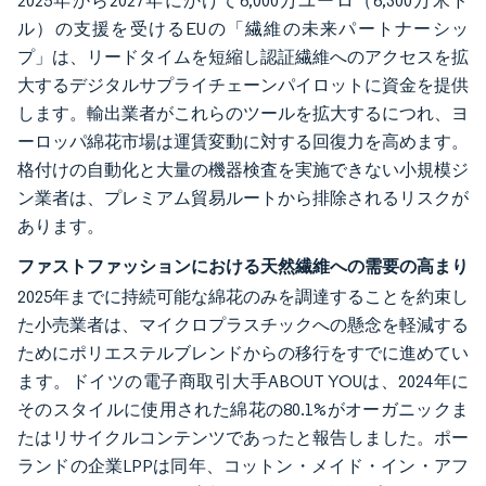
2025年から2027年にかけて6,000万ユーロ（6,300万米ド
ル）の支援を受けるEUの「繊維の未来パートナーシッ
プ」は、リードタイムを短縮し認証繊維へのアクセスを拡
大するデジタルサプライチェーンパイロットに資金を提供
します。輸出業者がこれらのツールを拡大するにつれ、ヨ
ーロッパ綿花市場は運賃変動に対する回復力を高めます。
格付けの自動化と大量の機器検査を実施できない小規模ジ
ン業者は、プレミアム貿易ルートから排除されるリスクが
あります。
ファストファッションにおける天然繊維への需要の高まり
2025年までに持続可能な綿花のみを調達することを約束し
た小売業者は、マイクロプラスチックへの懸念を軽減する
ためにポリエステルブレンドからの移行をすでに進めてい
ます。ドイツの電子商取引大手ABOUT YOUは、2024年に
そのスタイルに使用された綿花の80.1%がオーガニックま
たはリサイクルコンテンツであったと報告しました。ポー
ランドの企業LPPは同年、コットン・メイド・イン・アフ