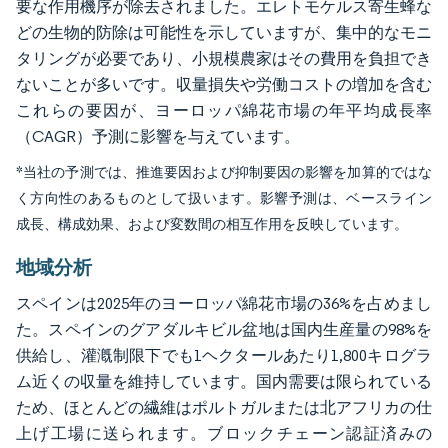
要な作用機序が除去されました。エレトモケルス寄生蜂な
どの生物的防除は可能性を示していますが、集中的なモニ
タリングが必要であり、小規模農家はその費用を負担でき
ないことが多いです。収量損失や労働コストの増加を含む
これらの要因が、ヨーロッパ綿花市場の年平均成長率
（CAGR）予測に影響を与えています。
*当社の予測では、推進要因および抑制要因の影響を加算的ではな
く方向性のあるものとして扱います。影響予測は、ベースライン
成長、構成効果、および変数間の相互作用を反映しています。
地域分析
スペインは2025年のヨーロッパ綿花市場の36%を占めまし
た。スペインのグアダルキビル盆地は国内生産量の98%を
供給し、灌漑制限下でも1ヘクタールあたり1,800キログラ
ム近くの収量を維持しています。国内需要は限られている
ため、ほとんどの繊維はポルトガルまたは北アフリカの仕
上げ工場に送られます。ブロックチェーン認証済みの