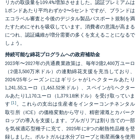
リカの取扱量を109.4%増加させました。認証プレミアムは
1ポンドあたり平均わずか2〜5セントですが、ブランドは
エコラベル審査と今後のデジタル製品パスポート規制を満
たすためにそれを吸収しています。消費者の意識が高まる
につれ、認証繊維が増分需要の多くを支えることになるで
しょう。
持続可能な綿花プログラムへの政府補助金
2023年〜2027年の共通農業政策は、毎年2億2,400万ユーロ
（2億3,500万米ドル）の連動綿花支援を充当しており、
2024/25年シーズンにはギリシャが1ヘクタールあたり
1,241.55ユーロ（1,463.52米ドル）、スペインが1ヘクター
ルあたり1,170ユーロ（1,379.18米ドル）を受け取っていま
[1]
す
。これらの支出は生産者をインターコンチネンタル
取引所（ICE）の価格変動から守り、精密灌漑とカバーク
ロップの導入を支援します。ブルガリアは割り当ての一部
を気候適応型種子に充て、2025年に8つの耐熱性品種を登
録しました。ポルトガルは水分プローブと衛星画像を使用