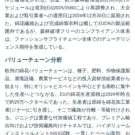
ケジュールは規則(EU)2025/2650により再調整され、大企
業および取引業者への適用日は2026年12月30日に延期され
た。綿花繊維および完成綿製衣料は概してEUDRの製品範
囲外であるが、森林破壊フリーのコンプライアンス体系
は、ファッションサプライチェーン全体でのデューデリジ
ェンス期待を形成している。
バリューチェーン分析
欧州の綿花バリューチェーンは、種子、肥料、作物保護製
品、灌漑設備、農業サービスなどの投入資材供給業者から
始まり、特にギリシャとスペインを中心とする南欧に集中
した生産へとつながる。EUの綿花生産面積は2024年時点
で約29万ヘクタールであった。生産者は原綿を綿花加工業
者(ジナー)に引き渡し、そこで繊維が分離・等級付けされ
る。ジニングは重要な付加価値工程であり、プレミアム輸
出向けおよび技術繊維向けチャネルでは、ハイボリューム
インストゥルメント(HVI)試験、一貫したベール識別、お