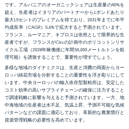
です。アルバニアのオーガニックシェアは生産量の40%を
超え、生産者はイタリアのパートナーから1ポンドあたり
最大15セントのプレミアムを得ており、2031年までに年平
均成長率（CAGR）5.6%で拡大すると予測されています。
フランス、ルーマニア、キプロスは依然として限界的な生
産者ですが、フランスがCircの計画中のポリコットンリサ
イクル工場（2028年稼働後に年間50,000メートルトンを処
理可能）を誘致することで、重要性が増すでしょう。
多様な地域のダイナミクスは、生産と消費の両面からヨー
ロッパ綿花市場を分析することの重要性を浮き彫りにして
います。中央ヨーロッパの輸入依存型製粉所は、安定した
コスト効率の高いサプライチェーンの確保に注力すること
で調達戦略に影響を与えると予測されています。一方、地
中海地域の生産者は水不足、気温上昇、予測不可能な気候
パターンなどの課題に適応しており、革新的な農業慣行と
資源管理戦略の必要性を高めています。