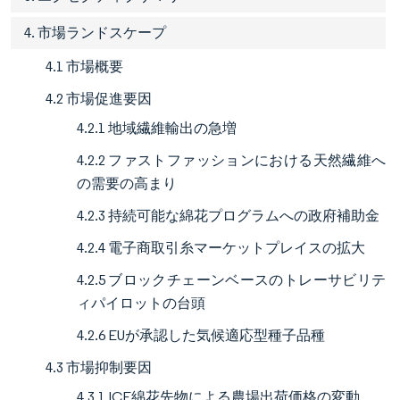
4. 市場ランドスケープ
4.1 市場概要
4.2 市場促進要因
4.2.1 地域繊維輸出の急増
4.2.2 ファストファッションにおける天然繊維へ
の需要の高まり
4.2.3 持続可能な綿花プログラムへの政府補助金
4.2.4 電子商取引糸マーケットプレイスの拡大
4.2.5 ブロックチェーンベースのトレーサビリテ
ィパイロットの台頭
4.2.6 EUが承認した気候適応型種子品種
4.3 市場抑制要因
4.3.1 ICE綿花先物による農場出荷価格の変動