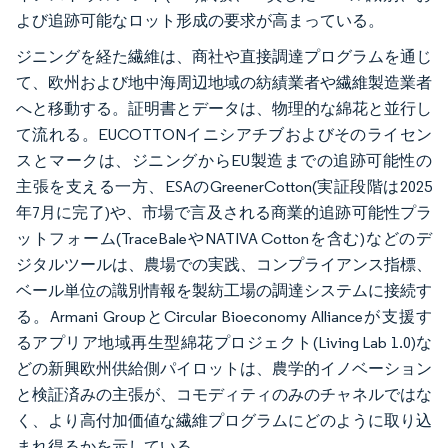
よび追跡可能なロット形成の要求が高まっている。
ジニングを経た繊維は、商社や直接調達プログラムを通じ
て、欧州および地中海周辺地域の紡績業者や繊維製造業者
へと移動する。証明書とデータは、物理的な綿花と並行し
て流れる。EUCOTTONイニシアチブおよびそのライセン
スとマークは、ジニングからEU製造までの追跡可能性の
主張を支える一方、ESAのGreenerCotton(実証段階は2025
年7月に完了)や、市場で言及される商業的追跡可能性プラ
ットフォーム(TraceBaleやNATIVA Cottonを含む)などのデ
ジタルツールは、農場での実践、コンプライアンス指標、
ベール単位の識別情報を製紡工場の調達システムに接続す
る。Armani GroupとCircular Bioeconomy Allianceが支援す
るアプリア地域再生型綿花プロジェクト(Living Lab 1.0)な
どの新興欧州供給側パイロットは、農学的イノベーション
と検証済みの主張が、コモディティのみのチャネルではな
く、より高付加価値な繊維プログラムにどのように取り込
まれ得るかを示している。