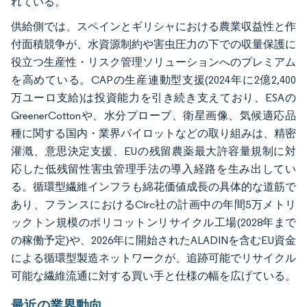
れている。
供給側では、スペインとギリシャにおける農業収益性と作
付面積競争が、水資源制約や害虫圧力の下での収量保護に
役立つ生産性・リスク管理ソリューションへのプレミアム
を高めている。CAPの生産連動型支援(2024年に2億2,400
万ユーロ支給)は投資能力を引き続き支えており、ESAの
GreenerCottonや、水分プローブ、衛星画像、気候適応品
種に関する国内・業界パイロットなどの取り組みは、精密
灌漑、意思決定支援、EUの残留農薬最大許容量規制に対
応した低残留性害虫管理手法の導入経路を生み出してい
る。循環型繊維インフラも綿花価値成長の具体的な道筋で
あり、フランスにおけるCirc社の計画中の年間5万メトリ
ックトン規模のポリコットンリサイクル工場(2028年まで
の稼働予定)や、2026年に開始されたALADINを含むEU資金
による循環型製造ネットワークが、追跡可能でリサイクル
可能な繊維流通に対する買い手と仕様の幅を広げている。
最近の業界動向