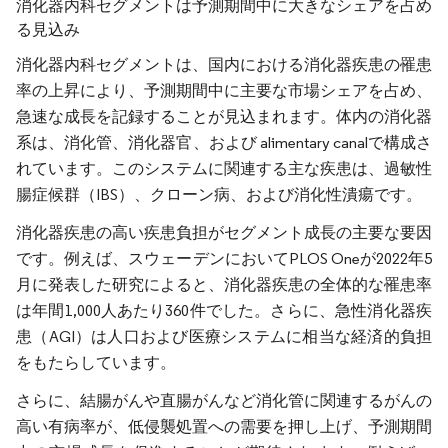
消化器内科セグメントは予測期間中に大きなシェアを占め
る見込み
消化器内科セグメントは、国内における消化器疾患の罹患
率の上昇により、予測期間中に主要な市場シェアを占め、
急速な成長を記録することが見込まれます。体内の消化器
系は、消化管、消化器官、および alimentary canalで構成さ
れています。このシステムに関連する主な疾患は、過敏性
腸症候群（IBS）、クローン病、および消化性潰瘍です。
消化器疾患の高い疾患負担がセグメント成長の主要な要因
です。例えば、スウェーデンにおいてPLOS Oneが2022年5
月に発表した研究によると、消化器疾患の全体的な罹患率
は年間1,000人あたり360件でした。さらに、急性消化器疾
患（AGI）は人口および医療システムに相当な経済的負担
をもたらしています。
さらに、結腸がんや直腸がんなど消化管に関連するがんの
高い有病率が、低侵襲処置への需要を押し上げ、予測期間