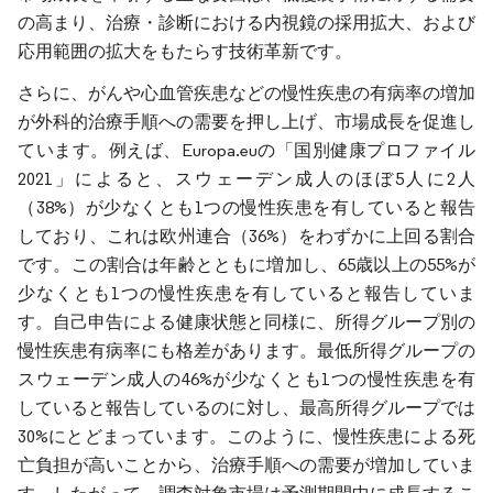
の高まり、治療・診断における内視鏡の採用拡大、および
応用範囲の拡大をもたらす技術革新です。
さらに、がんや心血管疾患などの慢性疾患の有病率の増加
が外科的治療手順への需要を押し上げ、市場成長を促進し
ています。例えば、Europa.euの「国別健康プロファイル
2021」によると、スウェーデン成人のほぼ5人に2人
（38%）が少なくとも1つの慢性疾患を有していると報告
しており、これは欧州連合（36%）をわずかに上回る割合
です。この割合は年齢とともに増加し、65歳以上の55%が
少なくとも1つの慢性疾患を有していると報告していま
す。自己申告による健康状態と同様に、所得グループ別の
慢性疾患有病率にも格差があります。最低所得グループの
スウェーデン成人の46%が少なくとも1つの慢性疾患を有
していると報告しているのに対し、最高所得グループでは
30%にとどまっています。このように、慢性疾患による死
亡負担が高いことから、治療手順への需要が増加していま