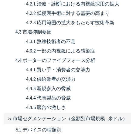
4.2.1 治療・診断における内視鏡採用の拡大
4.2.2 低侵襲手術に対する需要の高まり
4.2.3 応用範囲の拡大をもたらす技術革新
4.3 市場抑制要因
4.3.1 熟練技術者の不足
4.3.2 一部の内視鏡による感染症
4.4 ポーターのファイブフォース分析
4.4.1 買い手・消費者の交渉力
4.4.2 供給業者の交渉力
4.4.3 新規参入の脅威
4.4.4 代替製品の脅威
4.4.5 競合の激しさ
5. 市場セグメンテーション（金額別市場規模 - 米ドル）
5.1 デバイスの種類別