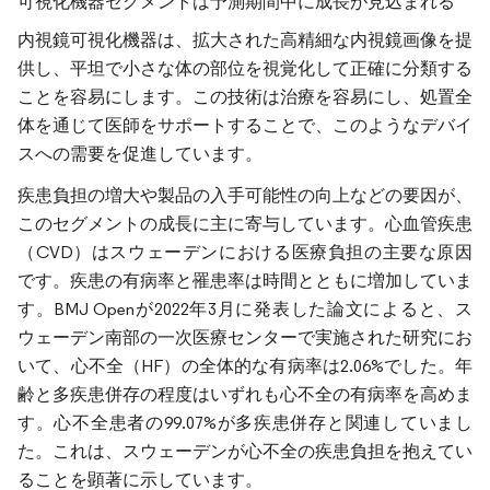
可視化機器セグメントは予測期間中に成長が見込まれる
内視鏡可視化機器は、拡大された高精細な内視鏡画像を提
供し、平坦で小さな体の部位を視覚化して正確に分類する
ことを容易にします。この技術は治療を容易にし、処置全
体を通じて医師をサポートすることで、このようなデバイ
スへの需要を促進しています。
疾患負担の増大や製品の入手可能性の向上などの要因が、
このセグメントの成長に主に寄与しています。心血管疾患
（CVD）はスウェーデンにおける医療負担の主要な原因
です。疾患の有病率と罹患率は時間とともに増加していま
す。BMJ Openが2022年3月に発表した論文によると、ス
ウェーデン南部の一次医療センターで実施された研究にお
いて、心不全（HF）の全体的な有病率は2.06%でした。年
齢と多疾患併存の程度はいずれも心不全の有病率を高めま
す。心不全患者の99.07%が多疾患併存と関連していまし
た。これは、スウェーデンが心不全の疾患負担を抱えてい
ることを顕著に示しています。