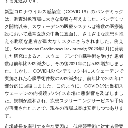
する見込みです。
新型コロナウイルス感染症（COVID-19）のパンデミック
は、調査対象市場に大きな影響を与えました。パンデミッ
ク開始以来、スウェーデンの医療システムは複数の医療施
設において通常医療の中断に直面し、さまざまな疾患を抱
える脆弱な患者が重大なリスクにさらされました。例え
ば、Scandinavian Cardiovascular Journalが2023年1月に発表
した研究によると、スウェーデンで心臓手術を受けた患者
数は前年比9.4%減少し、その後2021年には5.8%増加しまし
た。しかし、COVID-19パンデミック中にスウェーデンで
実施された心臓手術件数の9.4%減少は、前年比で2021年に
部分的に回復しました。このように、COVID-19は当初ス
ウェーデンの内視鏡デバイス市場に悪影響を及ぼしまし
た。規制が緩和され、疾患スクリーニングサービスや手術
が再開されたことで、現在の市場成長は安定しつつありま
す。
市場成長を牽引する主な要因は、低侵襲手術に対する需要