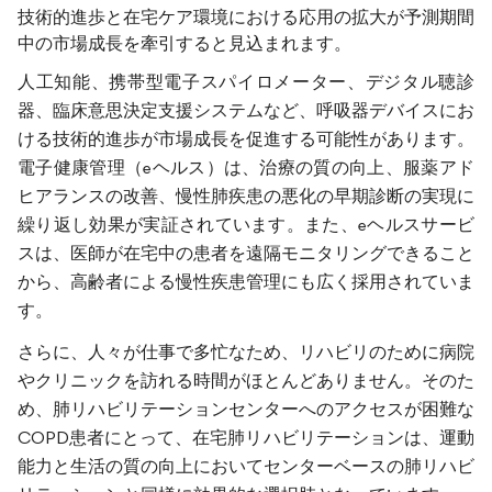
技術的進歩と在宅ケア環境における応用の拡大が予測期間
中の市場成長を牽引すると見込まれます。
人工知能、携帯型電子スパイロメーター、デジタル聴診
器、臨床意思決定支援システムなど、呼吸器デバイスにお
ける技術的進歩が市場成長を促進する可能性があります。
電子健康管理（eヘルス）は、治療の質の向上、服薬アド
ヒアランスの改善、慢性肺疾患の悪化の早期診断の実現に
繰り返し効果が実証されています。また、eヘルスサービ
スは、医師が在宅中の患者を遠隔モニタリングできること
から、高齢者による慢性疾患管理にも広く採用されていま
す。
さらに、人々が仕事で多忙なため、リハビリのために病院
やクリニックを訪れる時間がほとんどありません。そのた
め、肺リハビリテーションセンターへのアクセスが困難な
COPD患者にとって、在宅肺リハビリテーションは、運動
能力と生活の質の向上においてセンターベースの肺リハビ