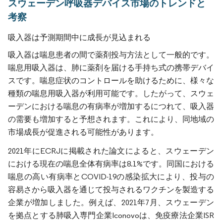
スウェーデン呼吸器デバイス市場のトレンドと
考察
吸入器は予測期間中に成長が見込まれる
吸入器は喘息患者の間で薬剤投与方法として一般的です。
喘息用吸入器は、肺に薬剤を届ける手持ち式の携帯デバイ
スです。喘息症状のコントロールを助けるために、様々な
種類の喘息用吸入器が利用可能です。したがって、スウェ
ーデンにおける喘息の有病率が増加するにつれて、吸入器
の需要も増加すると予想されます。これにより、同地域の
市場成長が促進される可能性があります。
2021年にECRJに掲載された論文によると、スウェーデン
における現在の喘息全体有病率は8.1%です。同国における
喘息の高い有病率とCOVID-19の感染拡大により、投与の
容易さから吸入器を通じて投与されるワクチンを製造する
企業が増加しました。例えば、2021年7月、スウェーデン
を拠点とする肺吸入専門企業Iconovoは、免疫療法企業ISR