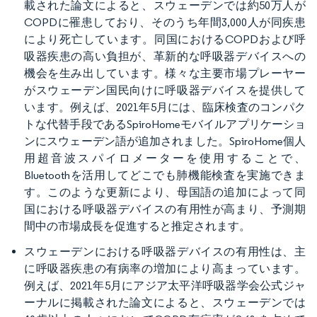
載された論文によると、スウェーデンでは約50万人が
COPDに罹患しており、そのうち年間3,000人が同疾患
により死亡しています。同国におけるCOPDおよび呼
吸器疾患の高い負担が、革新的な呼吸器デバイスへの
機会を生み出しています。様々な主要市場プレーヤー
がスウェーデン国民向けに呼吸器デバイスを提供して
います。例えば、2021年5月には、臨床検査のコンパク
トな代替手段であるSpiroHomeモバイルアプリケーショ
ンにスウェーデン語が追加されました。SpiroHome個人
用超音波スパイロメーターを使用することで、
Bluetoothを活用してどこでも肺機能検査を実施できま
す。このような更新により、母国語の追加によって同
国における呼吸器デバイスの有用性が高まり、予測期
間中の市場成長を促進すると推定されます。
スウェーデンにおける呼吸器デバイスの有用性は、主
に呼吸器疾患の有病率の増加により高まっています。
例えば、2021年5月にアジア太平洋呼吸器学会公式ジャ
ーナルに掲載された論文によると、スウェーデンでは