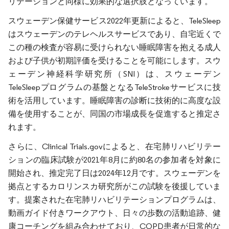
リテーションと同様に効果的な選択肢となっています。
スウェーデン保健サービス2022年更新によると、TeleSleep
はスウェーデンのテレヘルスサービスであり、自宅近くで
この種の検査が容易に受けられない睡眠障害を抱える成人
および子供が初期評価を受けることを可能にします。スウ
ェーデン神経科学研究所（SNI）は、スウェーデン
TeleSleepプログラムの基盤となるTeleStrokeサービスに技
術を活用しています。睡眠障害の診断に技術的に高度な設
備を使用することが、同国の市場成長を促進すると推定さ
れます。
さらに、Clinical Trials.govによると、在宅肺リハビリテー
ションの臨床試験が2021年8月に約80名の参加者を対象に
開始され、推定完了日は2024年12月です。スウェーデンを
拠点とするカロリンスカ研究所がこの試験を後援していま
す。提案された在宅肺リハビリテーションプログラムは、
動画ガイド付きワークアウト、日々の歩数の活動追跡、健
康コーチングを組み合わせており、COPD患者が日常的な