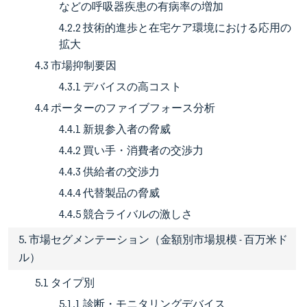
などの呼吸器疾患の有病率の増加
4.2.2 技術的進歩と在宅ケア環境における応用の
拡大
4.3 市場抑制要因
4.3.1 デバイスの高コスト
4.4 ポーターのファイブフォース分析
4.4.1 新規参入者の脅威
4.4.2 買い手・消費者の交渉力
4.4.3 供給者の交渉力
4.4.4 代替製品の脅威
4.4.5 競合ライバルの激しさ
5. 市場セグメンテーション（金額別市場規模 - 百万米ド
ル）
5.1 タイプ別
5.1.1 診断・モニタリングデバイス