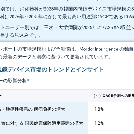
別では、消化器科が2025年の韓国内視鏡デバイス市場規模の5
科は2026年～2031年にかけて最も高い用途別CAGRである1
ドユーザー別では、三次・大学病院が2025年に77.25%の収益シ
成長する見込みです。
ポートの市場規模および予測値は、Mordor Intelligence
な最新のデータと洞察に基づいて更新されています。
視鏡デバイス市場のトレンドとインサイト
ーの影響分析
*
ー
（～）CAGR予測への影
系・腫瘍性疾患の 疾病負担の増大
+1.8%
処置に対する 国民健康保険適用範囲の拡大
+1.2%