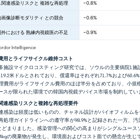
ス関連感染リスクと 複雑な再処理
−0.8%
的画像診断モダリティ との競合
−0.6%
圏外における 熟練内視鏡医の不足
−0.9%
or Intelligence
費用とライフサイクル維持コスト
年の多施設マイクロコスティング研究では、ソウルの主要病院1施
119.2米ドルとされており、償還率はそれぞれ71.7%および6
理費用がライフサイクル費用のほぼ半分を占めており、小規
ースが限られた環境での韓国内視鏡デバイス市場を制約してい
関連感染リスクと複雑な再処理要件
連感染は頻度は低いものの、チャネル設計がバイオフィルムを保
再処理ガイドラインへの遵守率が98.9%と記録された一方、
にとどまりました。感染管理への関心の高まりがシングルユース
.34kgの廃棄物が発生し、環境面およびコスト面での懸念が生じ