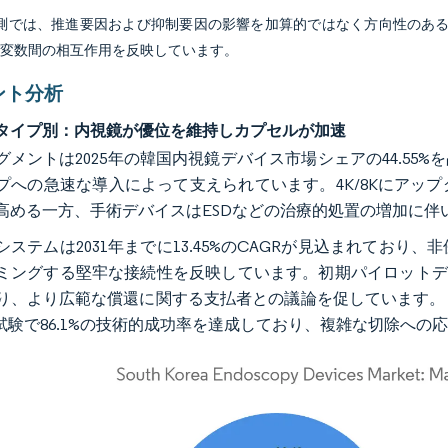
予測では、推進要因および抑制要因の影響を加算的ではなく方向性のあ
び変数間の相互作用を反映しています。
ント分析
タイプ別：内視鏡が優位を維持しカプセルが加速
グメントは2025年の韓国内視鏡デバイス市場シェアの44.55
プへの急速な導入によって支えられています。4K/8Kにアッ
高める一方、手術デバイスはESDなどの治療的処置の増加に伴
システムは2031年までに13.45%のCAGRが見込まれてお
ミングする堅牢な接続性を反映しています。初期パイロットデ
り、より広範な償還に関する支払者との議論を促しています。
D試験で86.1%の技術的成功率を達成しており、複雑な切除への