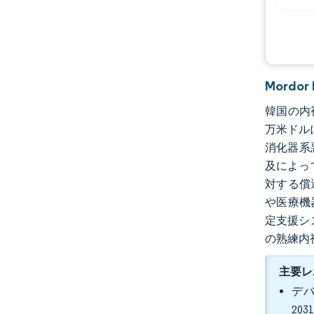
Mordo
韓国の内視
万米ドル
消化器系
及によっ
対する償
や医療機
定支援シ
の熟練内
主要レ
デバ
20