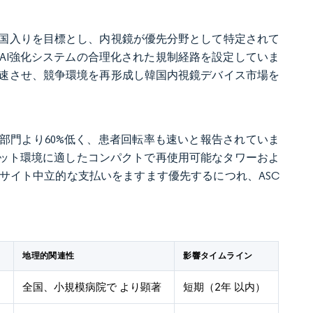
位5カ国入りを目標とし、内視鏡が優先分野として特定されて
なAI強化システムの合理化された規制経路を設定していま
速させ、競争環境を再形成し韓国内視鏡デバイス市場を
部門より60%低く、患者回転率も速いと報告されていま
プット環境に適したコンパクトで再使用可能なタワーおよ
サイト中立的な支払いをますます優先するにつれ、ASC
）
地理的関連性
影響タイムライン
全国、小規模病院で より顕著
短期（2年 以内）