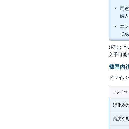
用途
婦人
エン
で
注記：本レ
入手可能
韓国内
ドライバ
ドライバ
消化器
高度な