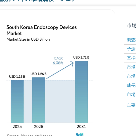
市
調査
予測
基準
市場規
市場規
成長率 
画像 © Mordor Intelligence。再利用にはCC BY 4
市場
画像 ©
主要