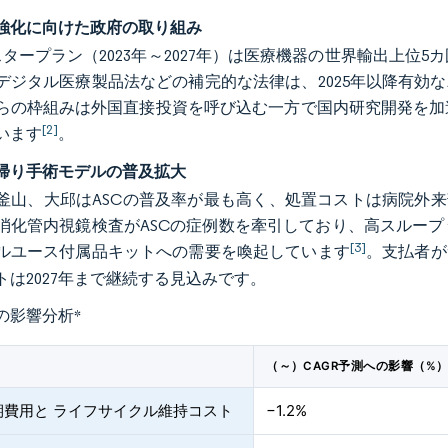
強化に向けた政府の取り組み
スタープラン（2023年～2027年）は医療機器の世界輸出上
デジタル医療製品法などの補完的な法律は、2025年以降有効
らの枠組みは外国直接投資を呼び込む一方で国内研究開発を加
[2]
います
。
帰り手術モデルの普及拡大
釜山、大邱はASCの普及率が最も高く、処置コストは病院外来
消化管内視鏡検査がASCの症例数を牽引しており、高スルー
[3]
ルユース付属品キットへの需要を喚起しています
。支払者が
トは2027年まで継続する見込みです。
の影響分析
*
（～）CAGR予測への影響（%
期費用と ライフサイクル維持コスト
−1.2%