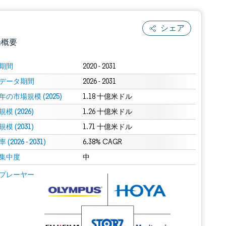
シェア
場概要
期間
2020 - 2031
データ期間
2026 - 2031
年の市場規模 (2025)
1.18 十億米ドル
模 (2026)
1.26 十億米ドル
模 (2031)
1.71 十億米ドル
(2026 - 2031)
.0の表示が必要です。
6.38% CAGR
集中度
中
 Mordor Intelligence。再利用にはCC BY 4.0の表示が必要です。
プレーヤー