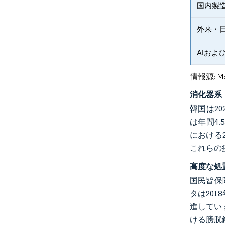
国内製
外来・
AIおよ
情報源: Mord
消化器系
韓国は20
は年間4
における
これらの
高度な処
国民皆保
タは20
進してい
ける膀胱