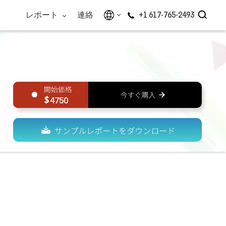
レポート
連絡
+1 617-765-2493
4750