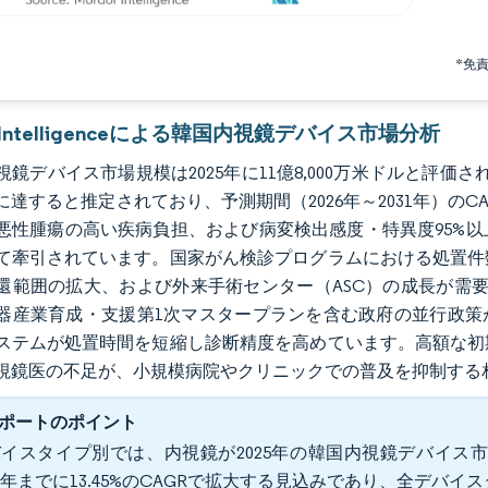
*免
r Intelligenceによる韓国内視鏡デバイス市場分析
鏡デバイス市場規模は2025年に11億8,000万米ドルと評価され、20
に達すると推定されており、予測期間（2026年～2031年）のC
悪性腫瘍の高い疾病負担、および病変検出感度・特異度95%
て牽引されています。国家がん検診プログラムにおける処置件
還範囲の拡大、および外来手術センター（ASC）の成長が需要
器産業育成・支援第1次マスタープランを含む政府の並行政策
ステムが処置時間を短縮し診断精度を高めています。高額な初
視鏡医の不足が、小規模病院やクリニックでの普及を抑制する
ポートのポイント
イスタイプ別では、内視鏡が2025年の韓国内視鏡デバイス市
31年までに13.45%のCAGRで拡大する見込みであり、全デ