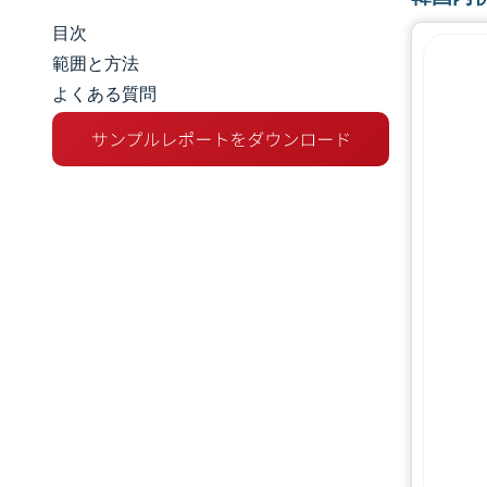
目次
市場規模とシェア
範囲と方法
よくある質問
市場分析
トレンドとインサイト
セグメント分析
地理分析
競争環境
主要プレーヤー
機会と展望
業界の動向