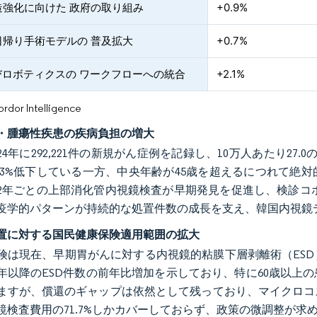
造強化に向けた 政府の取り組み
+0.9%
日帰り手術モデルの 普及拡大
+0.7%
びロボティクスの ワークフローへの統合
+2.1%
or Intelligence
・腫瘍性疾患の疾病負担の増大
24年に292,221件の新規がん症例を記録し、10万人あたり2
.53%低下している一方、中央年齢が45歳を超えるにつれて
2年ごとの上部消化管内視鏡検査が早期発見を促進し、検診コホ
疫学的パターンが持続的な処置件数の成長を支え、韓国内視鏡
置に対する国民健康保険適用範囲の拡大
険は現在、早期胃がんに対する内視鏡的粘膜下層剥離術（ES
18年以降のESD件数の前年比増加を示しており、特に60歳以
ますが、償還のギャップは依然として残っており、マイクロコ
鏡検査費用の71.7%しかカバーしておらず、政策の微調整が求