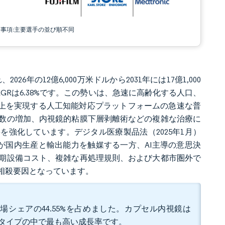
責事項:主要選手の並び順不同
26年の12億6,000万米ドルから2031年には17億1,000
AGRは6.38%です。この勢いは、急速に高齢化する人口、
以上を実現する人工知能対応プラットフォームの急速な普
数の増加、内視鏡的粘膜下層剥離術などの複雑な治療に
を強化しています。デジタル医療製品法（2025年1月）
が国内生産と輸出能力を触媒する一方、AI主導の意思決
期設備コスト、複雑な再処理規則、および大都市圏外で
相殺要因となっています。
場シェアの44.55%を占めました。カプセル内視鏡は
バイスタイプの中で最も高い成長率です。