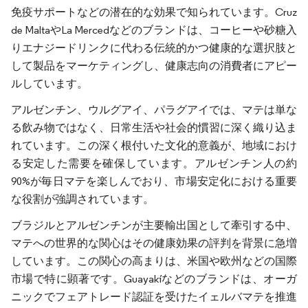
免疫サポートなどの潜在的な効果で知られています。Cruz
de MaltaやLa Mercedなどのブランドは、コーヒーや砂糖入
りエナジードリンクに代わる伝統的かつ健康的な選択肢と
して製品をマーケティングし、健康志向の消費者にアピー
ルしています。
アルゼンチン、ウルグアイ、パラグアイでは、マテは単な
る飲み物ではなく、日常生活や社会的慣習に深く織り込ま
れています。この深く根付いた文化的意義が、地域におけ
る安定した需要を確保しています。アルゼンチン人の約
90%が毎日マテを楽しんでおり、市場安定化における重要
な役割が強調されています。
ブラジルとアルゼンチンが主要輸出国として牽引する中、
マテへの世界的な関心はその健康効果の評判を背景に急増
しています。この関心の高まりは、米国や欧州などの国際
市場で特に顕著です。Guayakíなどのブランドは、オーガ
ニックでフェアトレード認証を受けたイェルバマテを推進