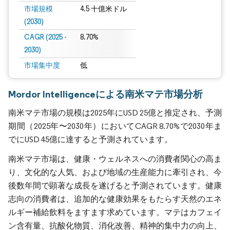
市場規模
4.5 十億米ドル
(2030)
CAGR (2025 -
8.70%
2030)
市場集中度
低
Mordor Intelligenceによる南米マテ市場分析
南米マテ市場の規模は2025年にUSD 25億と推定され、予測
期間（2025年〜2030年）においてCAGR 8.70%で2030年ま
でにUSD 45億に達すると予測されています。
南米マテ市場は、健康・ウェルネスへの消費者関心の高ま
り、文化的な人気、および地域の生産能力に牽引され、今
後数年間で顕著な成長を遂げると予測されています。健康
志向の消費者は、追加的な健康効果をもたらす天然のエネ
ルギー補給飲料をますます求めています。マテはカフェイ
ン含有量、抗酸化物質、消化改善、精神的集中力の向上、