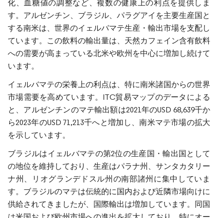
化、血糖値の調整など、複数の健康上の利点を提供しま
す。アルゼンチン、ブラジル、パラグアイを主要生産国と
する南米は、世界のイェルバマテ生産・輸出市場を支配し
ています。この飲料の輸出量は、天然カフェイン含有飲料
への需要が高まっている北米や欧州を中心に増加し続けて
います。
イェルバマテの栄養上の利点は、特に南米諸国からの世界
市場需要を高めています。ITC貿易マップのデータによる
と、アルゼンチンのマテ輸出額は2021年のUSD 68,639千か
ら2023年のUSD 71,213千へと増加し、南米マテ市場の拡大
を示しています。
ブラジルはイェルバマテの第2位の生産国・輸出国として
の地位を維持しており、生産はパラナ州、サンタカタリー
ナ州、リオグランデドスル州の南部諸州に集中していま
す。ブラジルのマテは伝統的に国内および近隣市場向けに
供給されてきましたが、国際輸出は増加しています。同国
は米国および欧州市場への進出を拡大しており、特にオー