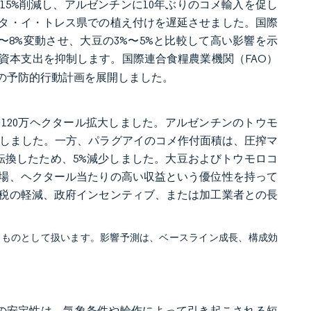
を15%削減し、アルゼンチンに10年ぶりのコメ輸入を促し
ンタ・イ・トレス県での植え付けを遅延させました。国際
%〜8%変動させ、大豆の3%〜5%と比較して高い影響を示
資本支出を抑制します。国際連合食糧農業機関（FAO）
めの予防的行動計画を展開しました。
を120万ヘクタール拡大しました。アルゼンチンのトウモ
加しました。一方、パラグアイのコメ作付面積は、圧搾マ
に転換したため、5%減少しました。大豆およびトウモロコ
場、ヘクタール当たりの高い収益という優位性を持って
税の軽減、政府インセンティブ、または加工業者との長
。
るものとして扱います。影響予測は、ベースライン成長、構成効
需要の安定性は、気象条件や輪作によって引き起こされる短