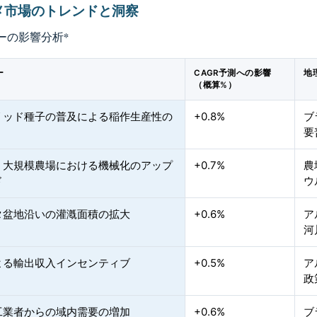
メ市場のトレンドと洞察
ーの影響分析
*
ー
CAGR予測への影響
地
（概算%）
リッド種子の普及による稲作生産性の
+0.8%
ブ
要
・大規模農場における機械化のアップ
+0.7%
農
ド
ウ
タ盆地沿いの灌漑面積の拡大
+0.6%
ア
河
よる輸出収入インセンティブ
+0.5%
ア
政
工業者からの域内需要の増加
+0.6%
ブ