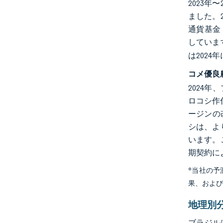
2023
ました。
通貨基金
していま
は202
コメ優良
2024
ロコシ作
ージンの
シは、よ
います。
期契約に
*当社の
果、およ
地理別
ブラジル