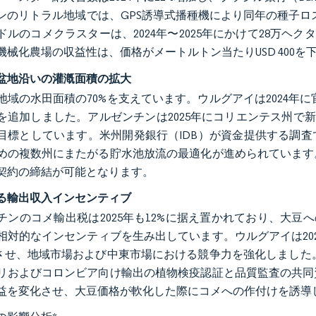
ンのリトラル地域では、GPS誘導式播種機により同年の種子ロス
ドルのコメクラスターは、2024年〜2025年にかけて28万ヘ
機械化農場の収益性は、価格がメートルトン当たりUSD 400
盆地沿いの灌漑面積の拡大
地域の水田面積の70%を支えています。ウルグアイは2024年に
を追加しました。アルゼンチンは2025年にコリエンテス州で新たに
目標としています。米州開発銀行（IDB）が資金提供する調
めの複数州にまたがる貯水池放流の最適化が進められています
契約の締結が可能となります。
る輸出収入インセンティブ
チンのコメ輸出税は2025年も12%に据え置かれており、大豆
相対的なインセンティブを生み出しています。ウルグアイは20
善させ、地域市場および中東市場における競争力を強化しました。パラ
リおよびコロンビア向け輸出の植物検疫認証と品質監査の共同
益を変化させ、大豆価格が軟化した際にコメへの作付けを誘導