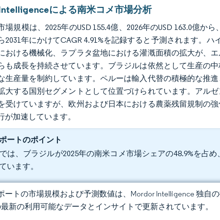
r Intelligenceによる南米コメ市場分析
場規模は、2025年のUSD 155.4億、2026年のUSD 163.0億
から2031年にかけてCAGR 4.91%を記録すると予測されま
における機械化、ラプラタ盆地における灌漑面積の拡大が、エ
らも成長を持続させています。ブラジルは依然として生産の中
な生産量を制約しています。ペルーは輸入代替の積極的な推進
拡大する国別セグメントとして位置づけられています。アルゼ
を受けていますが、欧州および日本における農薬残留規制の強
行が加速しています。
ポートのポイント
では、ブラジルが2025年の南米コメ市場シェアの48.9%を占め、
ています。
ートの市場規模および予測数値は、Mordor Intelligence
の最新の利用可能なデータとインサイトで更新されています。