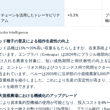
クチェーンを活用したトレーサビリテ
+0.3%
ブ
ミアム
輸
or Intelligence
ッド種子の普及による稲作生産性の向上
ッド品種は15%〜20%高い収量をもたらしますが、在来系統
ています。エンブラパ（Embrapa）は2024年にブラジル南部
け入れる農家を対象に、短い成熟期間と倒伏耐性の向上を
A）は、エントレ・リオス州およびコリエンテス州で民間セクター
込まれています。ペルーは2025年に沿岸部の小規模農家5,0
収量格差を縮小しました。これにより生産の安定性が高まり、
ントを維持できます。
大規模農場における機械化のアップグレード
により資本集約型機械の使用が可能となり、投入コストを8%〜
ベスター納入台数は2024年に12%増加し、ブラジル銀行（Banc