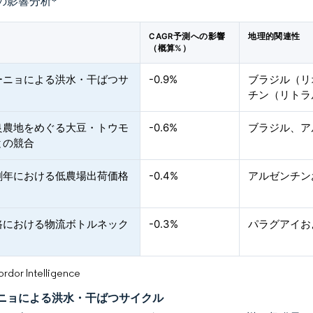
の影響分析
*
CAGR予測への影響
地理的関連性
（概算%）
ーニョによる洪水・干ばつサ
-0.9%
ブラジル（リ
チン（リトラ
良農地をめぐる大豆・トウモ
-0.6%
ブラジル、ア
との競合
剰年における低農場出荷価格
-0.4%
アルゼンチン
路における物流ボトルネック
-0.3%
パラグアイお
or Intelligence
ニョによる洪水・干ばつサイクル