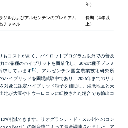
年）
ラジルおよびアルゼンチンのプレミアム
長期（4年以
出チャネル
上）
よりもコストが高く、パイロットプログラム以外での普及
向けに2品種のハイブリッドを商業化し、30%の種子プレミ
[1]
訴求しています
。アルゼンチン国立農業技術研究所
のハイブリッドを圃場試験中であり、2026年までのリリ
00戸を対象に認定ハイブリッド種子を補助し、灌漑地区と天
土地が大豆やトウモロコシに転換された場合でも輸出コ
12%削減できます。リオグランデ・ド・スル州へのコン
o do Brasil）の融資枠によって資金調達されました。ア