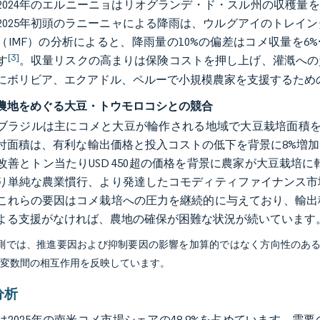
年〜2024年のエルニーニョはリオグランデ・ド・スル州の収穫量
2025年初頭のラニーニャによる降雨は、ウルグアイのトレイ
（IMF）の分析によると、降雨量の10%の偏差はコメ収量を6
[3]
す
。収量リスクの高まりは保険コストを押し上げ、灌漑への
4年にボリビア、エクアドル、ペルーで小規模農家を支援するた
農地をめぐる大豆・トウモロコシとの競合
年、ブラジルは主にコメと大豆が輪作される地域で大豆栽培面積
付面積は、有利な輸出価格と投入コストの低下を背景に8%増
改善とトン当たりUSD 450超の価格を背景に農家が大豆栽培
り単純な農業慣行、より発達したコモディティファイナンス市
これらの要因はコメ栽培への圧力を継続的に与えており、輸出
よる支援がなければ、農地の確保が困難な状況が続いています
予測では、推進要因および抑制要因の影響を加算的ではなく方向性のあ
び変数間の相互作用を反映しています。
分析
は2025年の南米コメ市場シェアの48.9%を占めています。