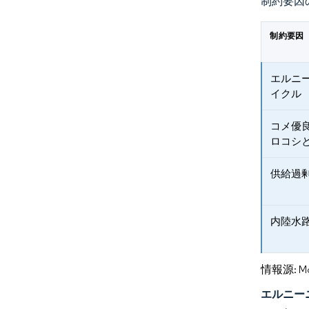
制約要因
制約要因
エルニ
イクル
コメ優
ロコシ
供給過
内陸水
情報源: Mord
エルニー