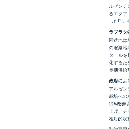
ルゼンチ
るエクア
[2]
した
。
ラプラタ
同盆地は
の灌漑地
タールを
化するた
長期供給
政府によ
アルゼン
栽培への
12%改
上げ、チ
相対的収