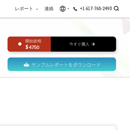
レポート
連絡
+1 617-765-2493
4750