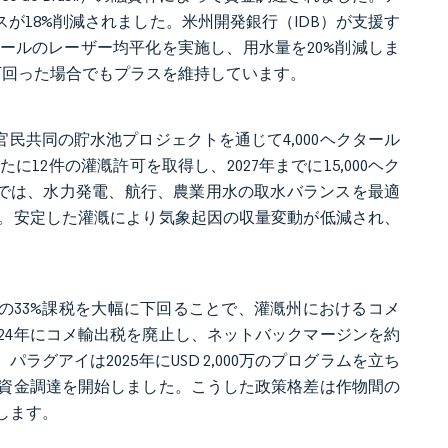
が18%削減されました。米州開発銀行（IDB）が支援す
クタールのレーザー均平化を実施し、用水量を20%削減しま
を下回った場合でもプラスを維持しています。
官民共同の貯水池プロジェクトを通じて4,000ヘクタール
12件の灌漑許可を取得し、2027年までに15,000ヘク
査では、水力発電、航行、農業用水の取水バランスを最適
。安定した灌漑により気象起因の収量変動が低減され、
への33%課税を大幅に下回ることで、灌漑州におけるコメ
24年にコメ輸出税を廃止し、ネットバックマージンを約
グアイは2025年にUSD 2,000万のプログラムを立ち
資金調達を開始しました。こうした政策格差は作物間の
します。