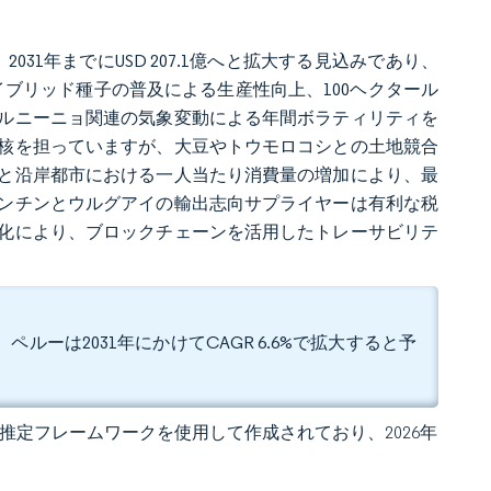
から、2031年までにUSD 207.1億へと拡大する見込みであり、
す。ハイブリッド種子の普及による生産性向上、100ヘクタール
ルニーニョ関連の気象変動による年間ボラティリティを
核を担っていますが、大豆やトウモロコシとの土地競合
と沿岸都市における一人当たり消費量の増加により、最
ンチンとウルグアイの輸出志向サプライヤーは有利な税
化により、ブロックチェーンを活用したトレーサビリテ
ペルーは2031年にかけてCAGR 6.6%で拡大すると予
 独自の推定フレームワークを使用して作成されており、2026年