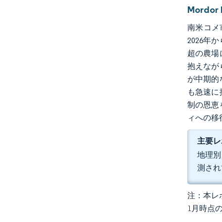
Mordo
南米コメ市
2026年
超の農場
抱えなが
が中期的
も急速に
制の恩恵
ィへの移
主要レ
地理別
測され
注：本レポ
1月時点