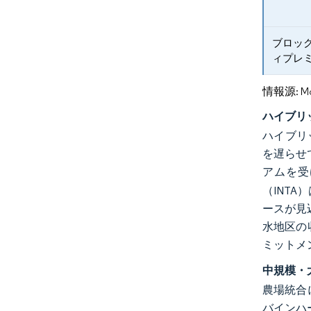
ブロッ
ィプレ
情報源: Mord
ハイブリ
ハイブリ
を遅らせ
アムを受
（INT
ースが見
水地区の
ミットメ
中規模・
農場統合
バインハー