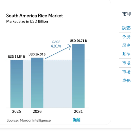
市
調査
予測
歴史
基準
市場規
市場規
画像 © Mordor Intelligence。再利用にはCC BY 4
成長率 