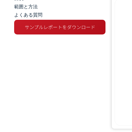
市場規模とシェア
範囲と方法
よくある質問
市場分析
トレンドとインサイト
地理分析
規制環境
バリューチェーン分析
競争環境
機会と展望
業界の動向