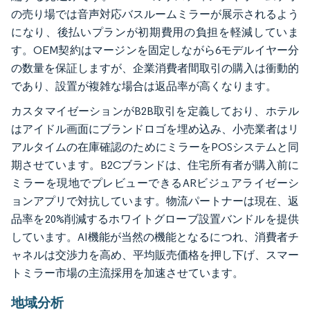
の売り場では音声対応バスルームミラーが展示されるよう
になり、後払いプランが初期費用の負担を軽減していま
す。OEM契約はマージンを固定しながら6モデルイヤー分
の数量を保証しますが、企業消費者間取引の購入は衝動的
であり、設置が複雑な場合は返品率が高くなります。
カスタマイゼーションがB2B取引を定義しており、ホテル
はアイドル画面にブランドロゴを埋め込み、小売業者はリ
アルタイムの在庫確認のためにミラーをPOSシステムと同
期させています。B2Cブランドは、住宅所有者が購入前に
ミラーを現地でプレビューできるARビジュアライゼーシ
ョンアプリで対抗しています。物流パートナーは現在、返
品率を20%削減するホワイトグローブ設置バンドルを提供
しています。AI機能が当然の機能となるにつれ、消費者チ
ャネルは交渉力を高め、平均販売価格を押し下げ、スマー
トミラー市場の主流採用を加速させています。
地域分析