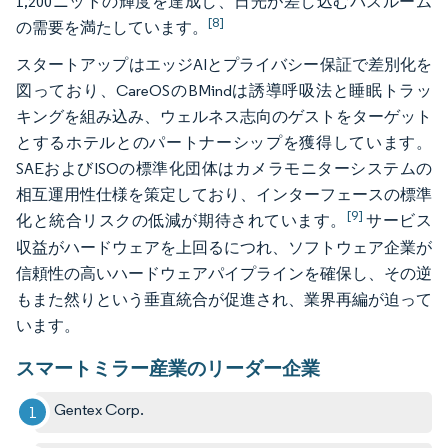
1,200ニットの輝度を達成し、日光が差し込むバスルーム
[8]
の需要を満たしています。
スタートアップはエッジAIとプライバシー保証で差別化を
図っており、CareOSのBMindは誘導呼吸法と睡眠トラッ
キングを組み込み、ウェルネス志向のゲストをターゲット
とするホテルとのパートナーシップを獲得しています。
SAEおよびISOの標準化団体はカメラモニターシステムの
相互運用性仕様を策定しており、インターフェースの標準
[9]
化と統合リスクの低減が期待されています。
サービス
収益がハードウェアを上回るにつれ、ソフトウェア企業が
信頼性の高いハードウェアパイプラインを確保し、その逆
もまた然りという垂直統合が促進され、業界再編が迫って
います。
スマートミラー産業のリーダー企業
Gentex Corp.