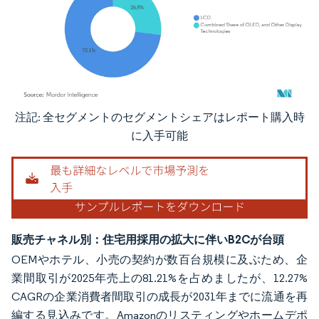
注記: 全セグメントのセグメントシェアはレポート購入時
画像 © Mordor Intelligence。再利用にはCC BY 4.0の表示が必要です。
に入手可能
販売チャネル別：住宅用採用の拡大に伴いB2Cが台頭
OEMやホテル、小売の契約が数百台規模に及ぶため、企
業間取引が2025年売上の81.21%を占めましたが、12.27%
CAGRの企業消費者間取引の成長が2031年までに流通を再
編する見込みです。Amazonのリスティングやホームデポ