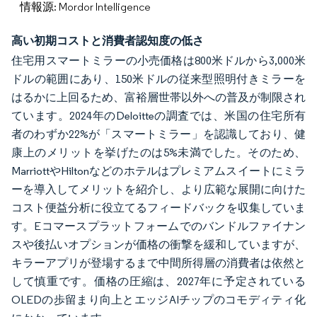
情報源: Mordor Intelligence
高い初期コストと消費者認知度の低さ
住宅用スマートミラーの小売価格は800米ドルから3,000米
ドルの範囲にあり、150米ドルの従来型照明付きミラーを
はるかに上回るため、富裕層世帯以外への普及が制限され
ています。2024年のDeloitteの調査では、米国の住宅所有
者のわずか22%が「スマートミラー」を認識しており、健
康上のメリットを挙げたのは5%未満でした。そのため、
MarriottやHiltonなどのホテルはプレミアムスイートにミラ
ーを導入してメリットを紹介し、より広範な展開に向けた
コスト便益分析に役立てるフィードバックを収集していま
す。Eコマースプラットフォームでのバンドルファイナン
スや後払いオプションが価格の衝撃を緩和していますが、
キラーアプリが登場するまで中間所得層の消費者は依然と
して慎重です。価格の圧縮は、2027年に予定されている
OLEDの歩留まり向上とエッジAIチップのコモディティ化