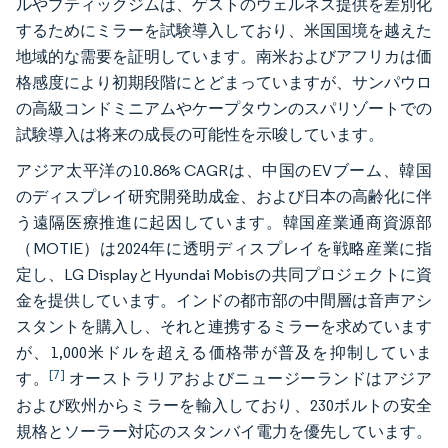
ルやブティックジムは、ゲストのウェルネス提供を差別化
するためにミラーを試験導入しており、米国国境を越えた
地域的な需要を証明しています。南米およびアフリカは価
格感度により初期段階にとどまっていますが、サンパウロ
の高級コンドミニアムやケープタウンのスパリゾートでの
試験導入は将来の成長の可能性を示唆しています。
アジア太平洋の10.86% CAGRは、中国のEVブーム、韓国
のディスプレイ研究開発助成金、および日本の高齢化に伴
う遠隔医療推進に起因しています。韓国産業通商資源部
（MOTIE）は2024年に透明ディスプレイを戦略産業に指
定し、LG DisplayとHyundai Mobisの共同プロジェクトに資
金を提供しています。インドの都市部の中間層は音声アシ
スタントを購入し、それと連携するミラーを求めています
が、1,000米ドルを超える価格帯が普及を抑制していま
[7]
す。
オーストラリアおよびニュージーランドはアジア
および欧州からミラーを輸入しており、230ボルトの安全
規格とソーラー対応のスタンバイ電力を優先しています。