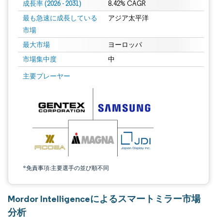
成長率 (2026 - 2031)
8.42% CAGR
最も急速に成長している
アジア太平洋
市場
最大市場
ヨーロッパ
市場集中度
中
画像 © Mordor Intelligence。再利用にはCC BY 4.0の表示が必要です。
主要プレーヤー
*免責事項:主要選手の並び順不同
Mordor Intelligenceによるスマートミラー市場
分析