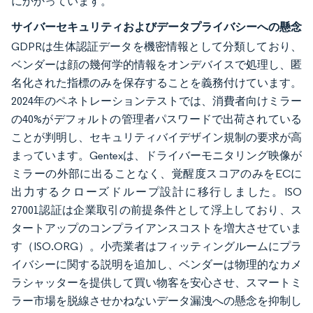
にかかっています。
サイバーセキュリティおよびデータプライバシーへの懸念
GDPRは生体認証データを機密情報として分類しており、
ベンダーは顔の幾何学的情報をオンデバイスで処理し、匿
名化された指標のみを保存することを義務付けています。
2024年のペネトレーションテストでは、消費者向けミラー
の40%がデフォルトの管理者パスワードで出荷されている
ことが判明し、セキュリティバイデザイン規制の要求が高
まっています。Gentexは、ドライバーモニタリング映像が
ミラーの外部に出ることなく、覚醒度スコアのみをECに
出力するクローズドループ設計に移行しました。ISO
27001認証は企業取引の前提条件として浮上しており、ス
タートアップのコンプライアンスコストを増大させていま
す（ISO.ORG）。小売業者はフィッティングルームにプラ
イバシーに関する説明を追加し、ベンダーは物理的なカメ
ラシャッターを提供して買い物客を安心させ、スマートミ
ラー市場を脱線させかねないデータ漏洩への懸念を抑制し