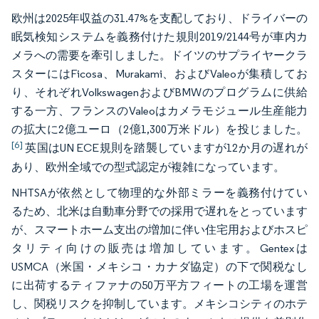
欧州は2025年収益の31.47%を支配しており、ドライバーの
眠気検知システムを義務付けた規則2019/2144号が車内カ
メラへの需要を牽引しました。ドイツのサプライヤークラ
スターにはFicosa、Murakami、およびValeoが集積してお
り、それぞれVolkswagenおよびBMWのプログラムに供給
する一方、フランスのValeoはカメラモジュール生産能力
の拡大に2億ユーロ（2億1,300万米ドル）を投じました。
[6]
英国はUN ECE規則を踏襲していますが12か月の遅れが
あり、欧州全域での型式認定が複雑になっています。
NHTSAが依然として物理的な外部ミラーを義務付けてい
るため、北米は自動車分野での採用で遅れをとっています
が、スマートホーム支出の増加に伴い住宅用およびホスピ
タリティ向けの販売は増加しています。Gentexは
USMCA（米国・メキシコ・カナダ協定）の下で関税なし
に出荷するティファナの50万平方フィートの工場を運営
し、関税リスクを抑制しています。メキシコシティのホテ