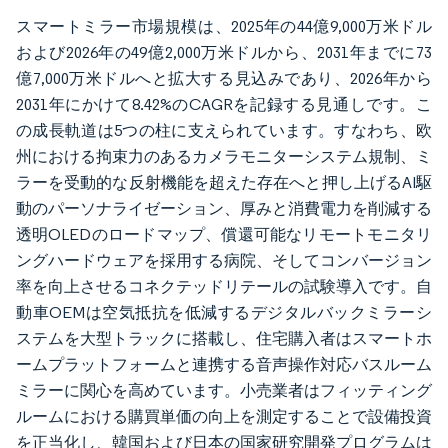
スマートミラー市場規模は、2025年の44億9,000万米ドル
および2026年の49億2,000万米ドルから、2031年までに73
億7,000万米ドルへと拡大する見込みであり、2026年から
2031年にかけて8.42%のCAGRを記録する見通しです。こ
の成長軌道は5つの柱に支えられています。すなわち、欧
州における拘束力のあるカメラモニターシステム規制、ミ
ラーを受動的な反射機能を超えた存在へと押し上げるAI駆
動のパーソナライゼーション、厚みと消費電力を削減する
透明OLEDのロードマップ、償還可能なリモートモニタリ
ングハードウェアを採用する病院、そしてコンバージョン
率を向上させるコネクテッドリテールの試験導入です。自
動車OEMは空気抵抗を低減するデジタルバックミラーシ
ステムを大型トラックに搭載し、住宅購入者はスマートホ
ームプラットフォームと連携する音声操作対応バスルーム
ミラーに関心を高めています。小売業者はフィッティング
ルームにおける購買単価の向上を測定することで設備投資
を正当化し、韓国および日本の国家研究開発プログラムは