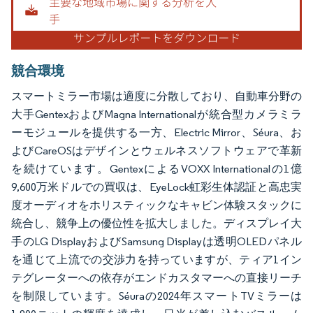
競合環境
スマートミラー市場は適度に分散しており、自動車分野の
大手GentexおよびMagna Internationalが統合型カメラミラ
ーモジュールを提供する一方、Electric Mirror、Séura、お
よびCareOSはデザインとウェルネスソフトウェアで革新
を続けています。GentexによるVOXX Internationalの1億
9,600万米ドルでの買収は、EyeLock虹彩生体認証と高忠実
度オーディオをホリスティックなキャビン体験スタックに
統合し、競争上の優位性を拡大しました。ディスプレイ大
手のLG DisplayおよびSamsung Displayは透明OLEDパネル
を通じて上流での交渉力を持っていますが、ティア1イン
テグレーターへの依存がエンドカスタマーへの直接リーチ
を制限しています。Séuraの2024年スマートTVミラーは