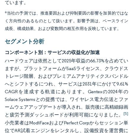
ています。
*当社の予測では、推進要因および抑制要因の影響を加算的ではな
く方向性のあるものとして扱います。影響予測は、ベースライン
成長、構成効果、および変数間の相互作用を反映しています。
セグメント分析
コンポーネント別：サービスの収益化が加速
ハードウェアは依然として2025年収益の66.73%を占めてい
ますが、プラットフォームがSaaSライセンス、クラウドス
トレージ階層、およびプレミアムアナリティクスバンドル
へとシフトするにつれ、サービスは2031年にかけて9.61%
CAGRを達成する軌道にあります。Gentexの2024年の
Solace Systemsとの提携では、ワイヤレス電力伝送とファ
ームウェアアップデートが導入され、販売後に高精細録画
[5]
と疲労予測ダッシュボードが利用可能になりました。
小売業者はModiFaceおよびPerfect Corpからセッション単
位でAR試着エンジンをレンタルし、設備投資を運営費に