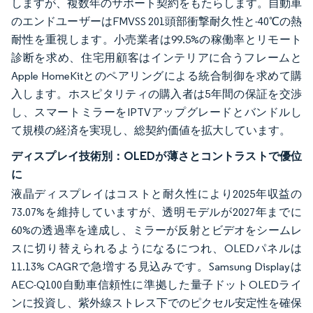
しますが、複数年のサポート契約をもたらします。自動車
のエンドユーザーはFMVSS 201頭部衝撃耐久性と-40℃の熱
耐性を重視します。小売業者は99.5%の稼働率とリモート
診断を求め、住宅用顧客はインテリアに合うフレームと
Apple HomeKitとのペアリングによる統合制御を求めて購
入します。ホスピタリティの購入者は5年間の保証を交渉
し、スマートミラーをIPTVアップグレードとバンドルし
て規模の経済を実現し、総契約価値を拡大しています。
ディスプレイ技術別：OLEDが薄さとコントラストで優位
に
液晶ディスプレイはコストと耐久性により2025年収益の
73.07%を維持していますが、透明モデルが2027年までに
60%の透過率を達成し、ミラーが反射とビデオをシームレ
スに切り替えられるようになるにつれ、OLEDパネルは
11.13% CAGRで急増する見込みです。Samsung Displayは
AEC-Q100自動車信頼性に準拠した量子ドットOLEDライ
ンに投資し、紫外線ストレス下でのピクセル安定性を確保