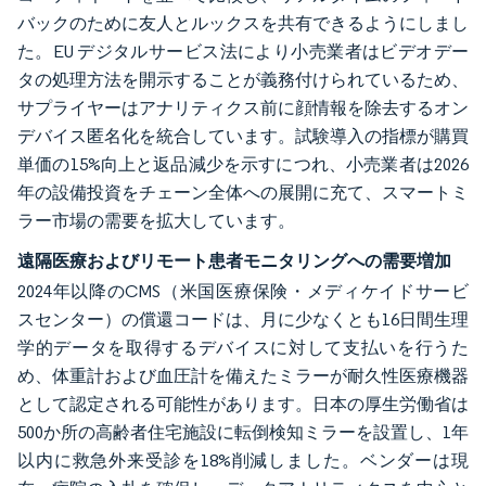
バックのために友人とルックスを共有できるようにしまし
た。EU デジタルサービス法により小売業者はビデオデー
タの処理方法を開示することが義務付けられているため、
サプライヤーはアナリティクス前に顔情報を除去するオン
デバイス匿名化を統合しています。試験導入の指標が購買
単価の15%向上と返品減少を示すにつれ、小売業者は2026
年の設備投資をチェーン全体への展開に充て、スマートミ
ラー市場の需要を拡大しています。
遠隔医療およびリモート患者モニタリングへの需要増加
2024年以降のCMS（米国医療保険・メディケイドサービ
スセンター）の償還コードは、月に少なくとも16日間生理
学的データを取得するデバイスに対して支払いを行うた
め、体重計および血圧計を備えたミラーが耐久性医療機器
として認定される可能性があります。日本の厚生労働省は
500か所の高齢者住宅施設に転倒検知ミラーを設置し、1年
以内に救急外来受診を18%削減しました。ベンダーは現