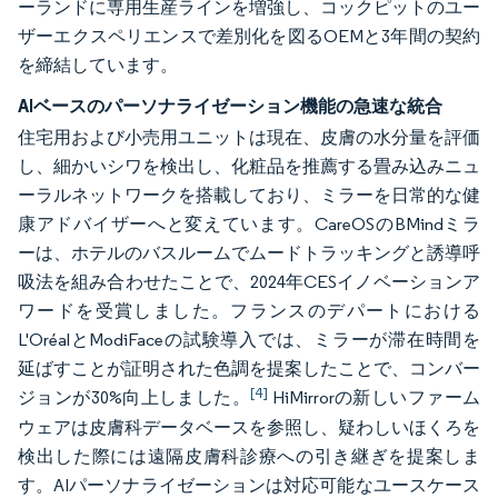
ーランドに専用生産ラインを増強し、コックピットのユー
ザーエクスペリエンスで差別化を図るOEMと3年間の契約
を締結しています。
AIベースのパーソナライゼーション機能の急速な統合
住宅用および小売用ユニットは現在、皮膚の水分量を評価
し、細かいシワを検出し、化粧品を推薦する畳み込みニュ
ーラルネットワークを搭載しており、ミラーを日常的な健
康アドバイザーへと変えています。CareOSのBMindミラ
ーは、ホテルのバスルームでムードトラッキングと誘導呼
吸法を組み合わせたことで、2024年CESイノベーションア
ワードを受賞しました。フランスのデパートにおける
L'OréalとModiFaceの試験導入では、ミラーが滞在時間を
延ばすことが証明された色調を提案したことで、コンバー
[4]
ジョンが30%向上しました。
HiMirrorの新しいファーム
ウェアは皮膚科データベースを参照し、疑わしいほくろを
検出した際には遠隔皮膚科診療への引き継ぎを提案しま
す。AIパーソナライゼーションは対応可能なユースケース