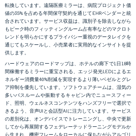
転換しています。遠隔医療ミラーは、病院プロジェクト価
値の35%を占める年間保守契約を通じてEHRベンダーと統
合されています。サービス収益は、識別子を除去しながら
もピーク時のフィッティングルーム占有率などのマクロト
レンドを明らかにするプライバシー重視のデータレイクを
通じてもスケールし、小売業者に実用的なインサイトを提
供します。
ハードウェアのロードマップは、ホテルの廊下で1日18時
間稼働するミラーに重宝される、エッジ発光LEDによるエ
ネルギー消費量40%削減を実現するより薄いベゼルとグレ
ア抑制を優先しています。ソフトウェアチームは、湿気の
多いバスルームや振動するキャビン内でニュースフィー
ド、照明、ウェルネスコンテンツをハンズフリーで選択で
きるよう、音声UIと会話型AIに注力しています。サービス
の差別化は、オンデバイスでトレーニングし、中央で更新
してから再展開するフェデレーテッドラーニングモデルか
ら生まれ、機密フレームをローカルに保ちながらアルゴリ