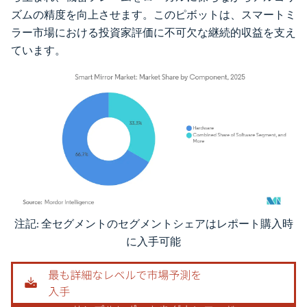
ズムの精度を向上させます。このピボットは、スマートミ
ラー市場における投資家評価に不可欠な継続的収益を支え
ています。
注記: 全セグメントのセグメントシェアはレポート購入時
画像 © Mordor Intelligence。再利用にはCC BY 4.0の表示が必要です。
に入手可能