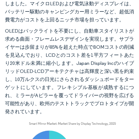
しました。マイクロLEDおよび電気泳動ディスプレイは、
バッテリー駆動のキャンピングカー用ミラーなど、超低消
費電力がコストを上回るニッチ市場を担っています。
OLEDはバックライトを不要にし、自動車スタイリストが
求める曲面・フレームレスデザインを実現します。サプラ
イヤーは歩留まりが85%を超えた時点でBOMコストの削減
を見込んでおり、LCDとのコスト差を1平方フィートあた
り20米ドル未満に縮小します。Japan Display Incのハイブ
リッドOLED-LCDアーキテクチャは高輝度と深い黒を約束
し、10万ルクスの日光にさらされるダッシュボードをター
ゲットにしています。フレキシブル基板が成熟するにつ
れ、ミラーがAピラーを覆ってドライバーの視野を広げる
可能性があり、欧州のテストトラックでプロトタイプが開
発されています。