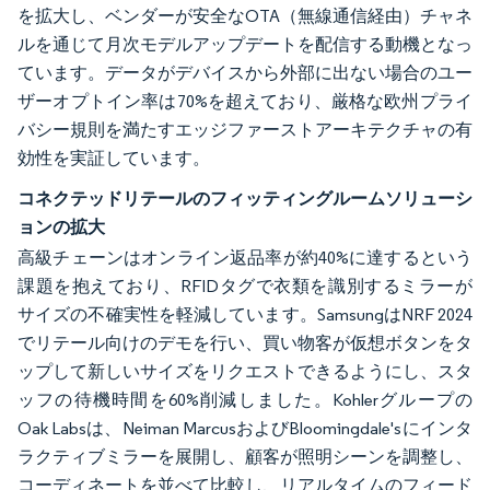
を拡大し、ベンダーが安全なOTA（無線通信経由）チャネ
ルを通じて月次モデルアップデートを配信する動機となっ
ています。データがデバイスから外部に出ない場合のユー
ザーオプトイン率は70%を超えており、厳格な欧州プライ
バシー規則を満たすエッジファーストアーキテクチャの有
効性を実証しています。
コネクテッドリテールのフィッティングルームソリューシ
ョンの拡大
高級チェーンはオンライン返品率が約40%に達するという
課題を抱えており、RFIDタグで衣類を識別するミラーが
サイズの不確実性を軽減しています。SamsungはNRF 2024
でリテール向けのデモを行い、買い物客が仮想ボタンをタ
ップして新しいサイズをリクエストできるようにし、スタ
ッフの待機時間を60%削減しました。Kohlerグループの
Oak Labsは、Neiman MarcusおよびBloomingdale'sにインタ
ラクティブミラーを展開し、顧客が照明シーンを調整し、
コーディネートを並べて比較し、リアルタイムのフィード