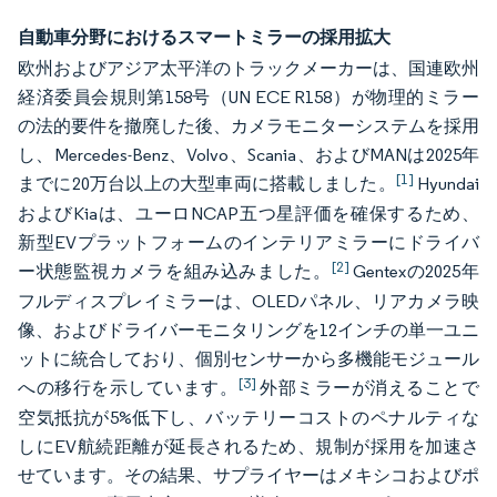
自動車分野におけるスマートミラーの採用拡大
欧州およびアジア太平洋のトラックメーカーは、国連欧州
経済委員会規則第158号（UN ECE R158）が物理的ミラー
の法的要件を撤廃した後、カメラモニターシステムを採用
し、Mercedes-Benz、Volvo、Scania、およびMANは2025年
[1]
までに20万台以上の大型車両に搭載しました。
Hyundai
およびKiaは、ユーロNCAP五つ星評価を確保するため、
新型EVプラットフォームのインテリアミラーにドライバ
[2]
ー状態監視カメラを組み込みました。
Gentexの2025年
フルディスプレイミラーは、OLEDパネル、リアカメラ映
像、およびドライバーモニタリングを12インチの単一ユニ
ットに統合しており、個別センサーから多機能モジュール
[3]
への移行を示しています。
外部ミラーが消えることで
空気抵抗が5%低下し、バッテリーコストのペナルティな
しにEV航続距離が延長されるため、規制が採用を加速さ
せています。その結果、サプライヤーはメキシコおよびポ