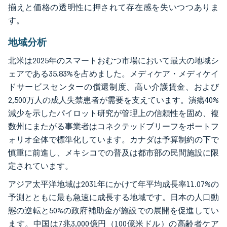
揃えと価格の透明性に押されて存在感を失いつつありま
す。
地域分析
北米は2025年のスマートおむつ市場において最大の地域シ
ェアである35.83%を占めました。メディケア・メディケイ
ドサービスセンターの償還制度、高い介護賃金、および
2,500万人の成人失禁患者が需要を支えています。潰瘍40%
減少を示したパイロット研究が管理上の信頼性を固め、複
数州にまたがる事業者はコネクテッドブリーフをポートフ
ォリオ全体で標準化しています。カナダは予算制約の下で
慎重に前進し、メキシコでの普及は都市部の民間施設に限
定されています。
アジア太平洋地域は2031年にかけて年平均成長率11.07%の
予測とともに最も急速に成長する地域です。日本の人口動
態の逆転と50%の政府補助金が施設での展開を促進してい
ます。中国は7兆3,000億円（100億米ドル）の高齢者ケア