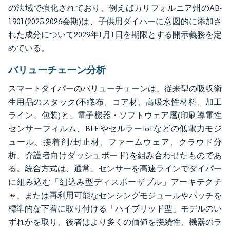
の法域で強化されており、例えばカリフォルニア州のAB-
1901(2025-2026会期)は、子供用ダイパーに意図的に添加さ
れた成分について2029年1月1日を期限とする開示義務を定
めている。
バリューチェーン分析
スマートダイパーのバリューチェーンは、従来型の吸収衛
生用品のスタック(不織布、コア材、高吸水性材料、加工
ライン、包装)と、電子機器・ソフトウェア層(印刷導電性
センサーフィルム、BLEやセルラーIoTなどの低電力モジ
ュール、接着剤/封止材、ファームウェア、クラウド分
析、介護者向けダッシュボード)を組み合わせたものであ
る。統合方式は、通常、センサーを高速ラインでダイパー
に組み込む「組込み型ディスポーザブル」アーキテクチ
ャ、または再利用可能なセンシングモジュールやパッチを
標準的な下着に取り付ける「ハイブリッド型」モデルのい
ずれかを取り、後者はより多くの価値を接続性、機器のラ