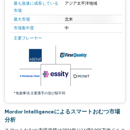
最も急速に成長している
アジア太平洋地域
市場
最大市場
北米
市場集中度
中
画像 © Mordor Intelligence。再利用にはCC BY 4.0の表示が必要です。
主要プレーヤー
*免責事項:主要選手の並び順不同
Mordor Intelligenceによるスマートおむつ市場
分析