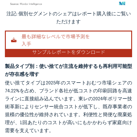
注記: 個別セグメントのシェアはレポート購入後にご覧い
画像 © Mordor Intelligence。再利用にはCC BY 4.0の表示が必要です。
ただけます
製品タイプ別：使い捨てが主流を維持するも再利用可能型
が存在感を増す
使い捨てタイプは2025年のスマートおむつ市場シェアの
74.22%を占め、ブランド各社が低コストの印刷回路を高速
ラインに直接組み込んでいます。東レの2024年ポリマー技
術革新によりセンサー統合コストが低下し、既存事業者の
規模の優位性が維持されています。利便性と簡便な廃棄処
理が、1回あたりのコストが高いにもかかわらず家庭向け
需要を支えています。