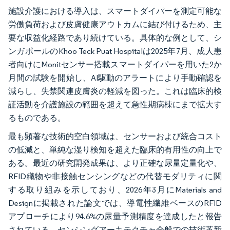
施設介護における導入は、スマートダイパーを測定可能な
労働負荷および皮膚健康アウトカムに結び付けるため、主
要な収益化経路であり続けている。具体的な例として、シ
ンガポールのKhoo Teck Puat Hospitalは2025年7月、成人患
者向けにMonitセンサー搭載スマートダイパーを用いた2か
月間の試験を開始し、AI駆動のアラートにより手動確認を
減らし、失禁関連皮膚炎の軽減を図った。これは臨床的検
証活動を介護施設の範囲を超えて急性期病棟にまで拡大す
るものである。
最も顕著な技術的空白領域は、センサーおよび統合コスト
の低減と、単純な湿り検知を超えた臨床的有用性の向上で
ある。最近の研究開発成果は、より正確な尿量定量化や、
RFID織物や非接触センシングなどの代替モダリティに関
する取り組みを示しており、2026年3月にMaterials and
Designに掲載された論文では、導電性繊維ベースのRFID
アプローチにより94.6%の尿量予測精度を達成したと報告
されている。センシングアーキテクチャ全般での技術革新