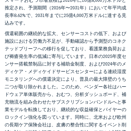
スマートおむつ市場規模は2026年に16億8,000万米ドルと
推定され、予測期間（2026年〜2031年）において年平均成
長率8.62%で、2031年までに25億4,000万米ドルに達する見
込みです。
償還範囲の継続的な拡大、センサーコストの低下、および
施設における労働力不足が、手動確認から予測型のコネク
テッドブリーフへの移行を促しており、看護業務負荷およ
び褥瘡発生率の低減に寄与しています。日本の2025年度セ
ンサー搭載禁制品に対する補助金制度、および2024年のメ
ディケア・メディケイドサービスセンターによる連続湿度
モニタリングへの償還決定により、普及の最大障壁のうち
二つが取り除かれました。このため、ベンダー各社はハー
ドウェア単体販売から、おむつ、分析ダッシュボード、補
充物流を組み合わせたサブスクリプションバンドルへと事
業モデルを転換しており、継続的な収益確保とバイヤーの
ロックイン強化を図っています。同時に、北米および欧州
の長期ケア保険会社は、皮膚の整合性に関するイベント削