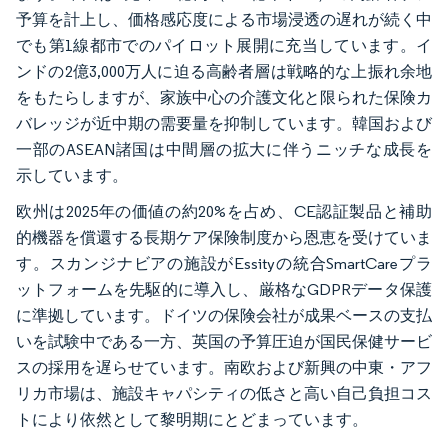
予算を計上し、価格感応度による市場浸透の遅れが続く中
でも第1線都市でのパイロット展開に充当しています。イ
ンドの2億3,000万人に迫る高齢者層は戦略的な上振れ余地
をもたらしますが、家族中心の介護文化と限られた保険カ
バレッジが近中期の需要量を抑制しています。韓国および
一部のASEAN諸国は中間層の拡大に伴うニッチな成長を
示しています。
欧州は2025年の価値の約20%を占め、CE認証製品と補助
的機器を償還する長期ケア保険制度から恩恵を受けていま
す。スカンジナビアの施設がEssityの統合SmartCareプラ
ットフォームを先駆的に導入し、厳格なGDPRデータ保護
に準拠しています。ドイツの保険会社が成果ベースの支払
いを試験中である一方、英国の予算圧迫が国民保健サービ
スの採用を遅らせています。南欧および新興の中東・アフ
リカ市場は、施設キャパシティの低さと高い自己負担コス
トにより依然として黎明期にとどまっています。