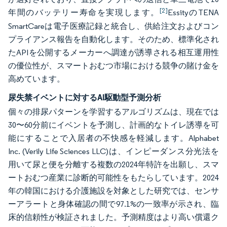
[2]
年間のバッテリー寿命を実現します。
EssityのTENA
SmartCareは電子医療記録と統合し、供給注文およびコン
プライアンス報告を自動化します。そのため、標準化され
たAPIを公開するメーカーへ調達が誘導される相互運用性
の優位性が、スマートおむつ市場における競争の賭け金を
高めています。
尿失禁イベントに対するAI駆動型予測分析
個々の排尿パターンを学習するアルゴリズムは、現在では
30〜60分前にイベントを予測し、計画的なトイレ誘導を可
能にすることで入居者の不快感を軽減します。Alphabet
Inc. (Verily Life Sciences LLC)は、インピーダンス分光法を
用いて尿と便を分離する複数の2024年特許を出願し、スマ
ートおむつ産業に診断的可能性をもたらしています。2024
年の韓国における介護施設を対象とした研究では、センサ
ーアラートと身体確認の間で97.1%の一致率が示され、臨
床的信頼性が検証されました。予測精度はより高い償還ク