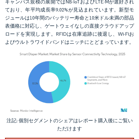
キャンパス規模の展開ではNB-IoTおよびLTE-Mが選好され
ており、年平均成長率9.02%が見込まれています。新型モ
ジュールは10年間のバッテリー寿命と10米ドル未満の部品
表価格に対応し、ゲートウェイなしの直接クラウドアップ
ロードを実現します。RFIDは在庫追跡に後退し、Wi-Fiお
よびウルトラワイドバンドはニッチにとどまっています。
注記: 個別セグメントのシェアはレポート購入後にご覧い
画像 © Mordor Intelligence。再利用にはCC BY 4.0の表示が必要です。
ただけます