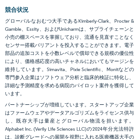
競合状況
グローバルなおむつ大手であるKimberly-Clark、Procter &
Gamble、Essity、およびUnicharmは、サプライチェーンと
小売の棚スペースを掌握しており、流通を見直すことなく
センサー搭載バリアントを投入することができます。電子
部品の追加コストを小数レベルで償却できる規模の優位性
により、価格感応度の高いチャネルにおいてもマージンを
維持しています。Simavita、Pixie Scientific、Monitなどの
専門参入企業はソフトウェア分析と臨床的検証に特化し、
詳細な予測精度を求める病院のパイロット案件を獲得して
います。
パートナーシップが増殖しています。スタートアップ企業
はファームウェアやデータアルゴリズムをライセンス供与
し、既存大手は量産とグローバル物流を担います。
Alphabet Inc. (Verily Life Sciences LLC)の2024年分光法特許
は、診断グレードへの展開を視野に入れる医療機器大手の