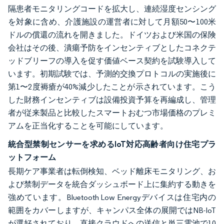
隔患者モニタリングコードを拡大し、連続湿度センシング
を対象に含め、介護施設の運営者に対して月額50〜100米
ドルの償還の流れを開きました。ドイツおよび米国の保険
会社はその後、潰瘍予防をインセンティブとしたコネクテ
ッドブリーフの導入を促す価値ベース契約を試験導入して
います。初期試験では、予測的交換プロトコルの実施後に
第1〜2度褥瘡が40%減少したことが示されています。こう
した財務インセンティブは設備投資予算を再編成し、管理
者が従来製品と比較したスマートおむつ市場価格のプレミ
アムを正当化することを可能にしています。
統合型禁制センサーを求めるIoT対応高齢者向け住宅プラ
ットフォーム
長期ケア事業者は転倒検知、ベッド離床モニタリング、お
よび禁制データを統合ダッシュボード上に集約する動きを
強めています。Bluetooth Low Energyデバイスは住宅内の
範囲をカバーしますが、キャンパス全体の展開ではNB-IoT
が選好されており、直接クラウドへの送信と単三電池で10