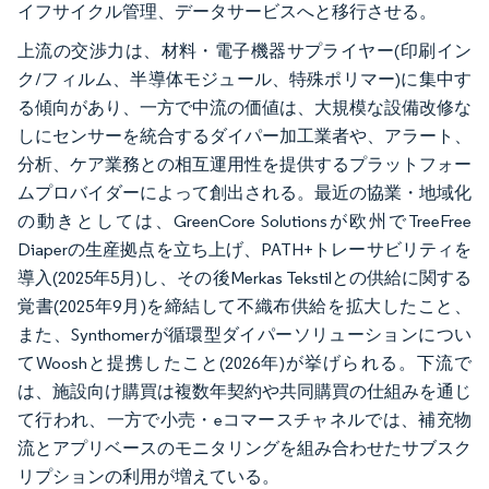
イフサイクル管理、データサービスへと移行させる。
上流の交渉力は、材料・電子機器サプライヤー(印刷イン
ク/フィルム、半導体モジュール、特殊ポリマー)に集中す
る傾向があり、一方で中流の価値は、大規模な設備改修な
しにセンサーを統合するダイパー加工業者や、アラート、
分析、ケア業務との相互運用性を提供するプラットフォー
ムプロバイダーによって創出される。最近の協業・地域化
の動きとしては、GreenCore Solutionsが欧州でTreeFree
Diaperの生産拠点を立ち上げ、PATH+トレーサビリティを
導入(2025年5月)し、その後Merkas Tekstilとの供給に関する
覚書(2025年9月)を締結して不織布供給を拡大したこと、
また、Synthomerが循環型ダイパーソリューションについ
てWooshと提携したこと(2026年)が挙げられる。下流で
は、施設向け購買は複数年契約や共同購買の仕組みを通じ
て行われ、一方で小売・eコマースチャネルでは、補充物
流とアプリベースのモニタリングを組み合わせたサブスク
リプションの利用が増えている。