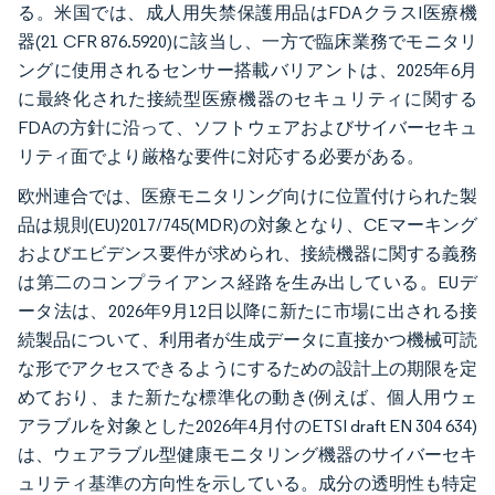
る。米国では、成人用失禁保護用品はFDAクラスI医療機
器(21 CFR 876.5920)に該当し、一方で臨床業務でモニタリ
ングに使用されるセンサー搭載バリアントは、2025年6月
に最終化された接続型医療機器のセキュリティに関する
FDAの方針に沿って、ソフトウェアおよびサイバーセキュ
リティ面でより厳格な要件に対応する必要がある。
欧州連合では、医療モニタリング向けに位置付けられた製
品は規則(EU)2017/745(MDR)の対象となり、CEマーキング
およびエビデンス要件が求められ、接続機器に関する義務
は第二のコンプライアンス経路を生み出している。EUデ
ータ法は、2026年9月12日以降に新たに市場に出される接
続製品について、利用者が生成データに直接かつ機械可読
な形でアクセスできるようにするための設計上の期限を定
めており、また新たな標準化の動き(例えば、個人用ウェ
アラブルを対象とした2026年4月付のETSI draft EN 304 634)
は、ウェアラブル型健康モニタリング機器のサイバーセキ
ュリティ基準の方向性を示している。成分の透明性も特定