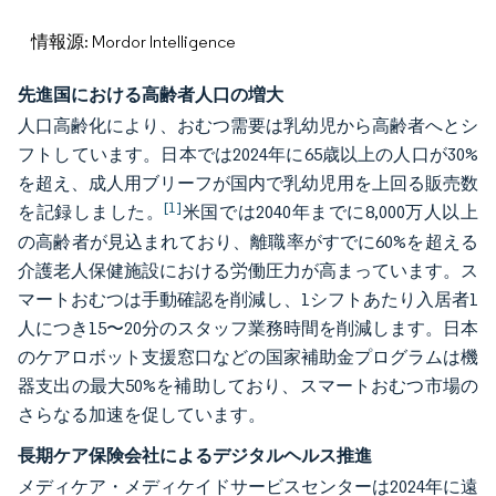
情報源: Mordor Intelligence
先進国における高齢者人口の増大
人口高齢化により、おむつ需要は乳幼児から高齢者へとシ
フトしています。日本では2024年に65歳以上の人口が30%
を超え、成人用ブリーフが国内で乳幼児用を上回る販売数
[1]
を記録しました。
米国では2040年までに8,000万人以上
の高齢者が見込まれており、離職率がすでに60%を超える
介護老人保健施設における労働圧力が高まっています。ス
マートおむつは手動確認を削減し、1シフトあたり入居者1
人につき15〜20分のスタッフ業務時間を削減します。日本
のケアロボット支援窓口などの国家補助金プログラムは機
器支出の最大50%を補助しており、スマートおむつ市場の
さらなる加速を促しています。
長期ケア保険会社によるデジタルヘルス推進
メディケア・メディケイドサービスセンターは2024年に遠