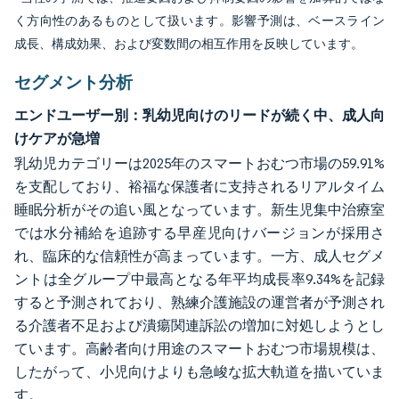
く方向性のあるものとして扱います。影響予測は、ベースライン
成長、構成効果、および変数間の相互作用を反映しています。
セグメント分析
エンドユーザー別：乳幼児向けのリードが続く中、成人向
けケアが急増
乳幼児カテゴリーは2025年のスマートおむつ市場の59.91%
を支配しており、裕福な保護者に支持されるリアルタイム
睡眠分析がその追い風となっています。新生児集中治療室
では水分補給を追跡する早産児向けバージョンが採用さ
れ、臨床的な信頼性が高まっています。一方、成人セグメ
ントは全グループ中最高となる年平均成長率9.34%を記録
すると予測されており、熟練介護施設の運営者が予測され
る介護者不足および潰瘍関連訴訟の増加に対処しようとし
ています。高齢者向け用途のスマートおむつ市場規模は、
したがって、小児向けよりも急峻な拡大軌道を描いていま
す。