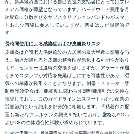
が、新興経済圏における自己負担の支払者にとってはプレ
ミアム価格が障壁となっています。ハードウェア費用を月
次配送に分散させるサブスクリプションバンドルがスマー
トおむつ市場に参入していますが、普及はまだ限定的で
す。
長時間使用による感染症および皮膚炎リスク
皮膚炎は介護老人保健施設の入居者の最大半数に影響を与
え、治療が遅れると皮膚の整合性が悪化する可能性があり
ます。センサーは適時の交換を促しますが、アラートが届
くまでスタッフが対応を先延ばしにする可能性があり、湿
気への暴露が長引くことになります。創傷・ストーマ・禁
制看護師学会は、飽和度に関わらず2時間間隔での交換を
推奨しており、このガイドラインはスマートおむつ産業の
[3]
労働節約という約束を部分的に相殺します。
粘着剤の配
置も新たなアレルゲンの懸念を招いており、厳格なISOお
よびCEの生体適合性試験が求められています。
*当社の予測では、推進要因および抑制要因の影響を加算的ではな