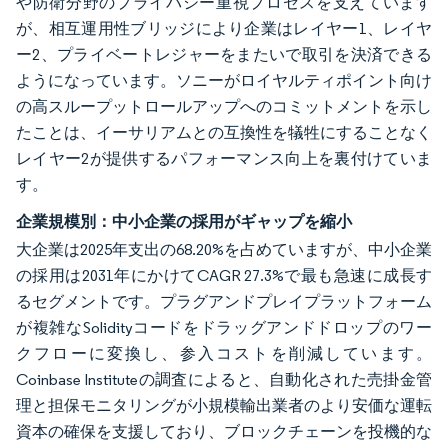
や防衛分野のプライバシー重視プロセスを支えています
が、相互運用性ブリッジにより企業はレイヤー1、レイヤ
ー2、プライベートレジャーをまたいで取引を決済できる
ようになっています。ソニーがロイヤルティポイント向け
の高スループットロールアップへのコミットメントを示し
たことは、イーサリアムとの互換性を犠牲にすることなく
レイヤー2が提供するパフォーマンス向上を裏付けていま
す。
企業規模別：中小企業の採用がギャップを縮小
大企業は2025年支出の68.20%を占めていますが、中小企業
の採用は2031年にかけてCAGR 27.3%で最も急速に成長す
るセグメントです。プラグアンドプレイプラットフォーム
が複雑なSolidityコードをドラッグアンドドロップのワー
クフローに変換し、参入コストを削減しています。
Coinbase Instituteの調査によると、自動化された売掛金管
理と担保モニタリングが小規模輸出業者のより安価な運転
資本の確保を支援しており、ブロックチェーンを投機的な