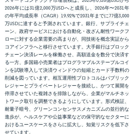
スマートコントラクト市場規模は、2025年の26億USDから
2026年には31億2,000万USDへと成長し、2026年〜2031年
の年平均成長率（CAGR）19.92%で2031年までに77億3,000
万USDに達すると予測されています。銀行、サプライチェ
ーン、政府サービスにおける自動化・改ざん耐性ワークフ
ローに対する企業需要の高まりが、同技術を概念実証から
コアインフラへと移行させています。大手銀行はブロック
チェーン決済レールを稼働させ、高額送金を数分で決済す
る一方、多国籍小売業者はプログラマブルステーブルコイ
ンを試験導入して決済ウィンドウの短縮とカード手数料の
削減を図っています。相互運用性プロトコルはパブリック
レジャーとプライベートレジャーを接続し、かつて展開を
停滞させていた複雑さを排除しながら、企業がマルチネッ
トワーク取引を調整できるようにしています。形式検証、
耐量子暗号、グリーンコンセンサスメカニズムの並行的な
進歩が、ヘルスケアや公益事業などの保守的なセクターに
おけるユースケースをさらに拡大し、知覚リスクを低下さ
せています。