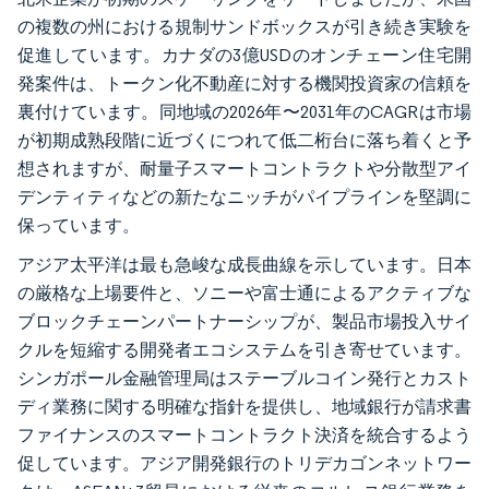
の複数の州における規制サンドボックスが引き続き実験を
促進しています。カナダの3億USDのオンチェーン住宅開
発案件は、トークン化不動産に対する機関投資家の信頼を
裏付けています。同地域の2026年〜2031年のCAGRは市場
が初期成熟段階に近づくにつれて低二桁台に落ち着くと予
想されますが、耐量子スマートコントラクトや分散型アイ
デンティティなどの新たなニッチがパイプラインを堅調に
保っています。
アジア太平洋は最も急峻な成長曲線を示しています。日本
の厳格な上場要件と、ソニーや富士通によるアクティブな
ブロックチェーンパートナーシップが、製品市場投入サイ
クルを短縮する開発者エコシステムを引き寄せています。
シンガポール金融管理局はステーブルコイン発行とカスト
ディ業務に関する明確な指針を提供し、地域銀行が請求書
ファイナンスのスマートコントラクト決済を統合するよう
促しています。アジア開発銀行のトリデカゴンネットワー