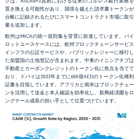
クは、ASEAN+3貿易における従来のコルレス銀行業務を
置き換える可能性があり、国境を越えた請求書トークンが
台帳に記録されるたびにスマートコントラクト市場に取引
量を追加します。
欧州はMiCAの統一規則集を背景に前進しています。パイ
ロットユースケースには、欧州ブロックチェーンサービス
インフラの公証サービスや、パブリックレジャーに移行し
た加盟国の土地登記が含まれます。中東のイニシアチブは
不動産とカーボンクレジットのトークン化に焦点を当てて
おり、ドバイは2033年までに600億AEDのトークン化権利
証書を目指しています。アフリカと南米はブロックチェー
ンを活用して送金と本人確認を効率化し、新興経済圏をロ
ングテール成長の担い手として位置づけています。