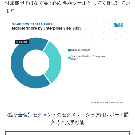
付加機能ではなく実用的な金融ツールとして位置づけてい
ます。
注記: 全個別セグメントのセグメントシェアはレポート購
画像 © Mordor Intelligence。再利用にはCC BY 4.0の表示が必要です。
入時に入手可能