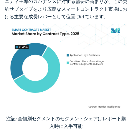
ニティ主導のガバナンスに対する需要の高まりが、この契
約サブタイプをより広範なスマートコントラクト市場にお
ける主要な成長レバーとして位置づけています。
注記: 全個別セグメントのセグメントシェアはレポート購
画像 © Mordor Intelligence。再利用にはCC BY 4.0の表示が必要です。
入時に入手可能