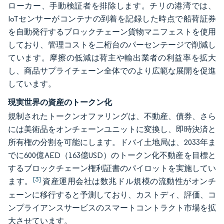
ローカー、手動検証者を排除します。チリの港湾では、
IoTセンサーがコンテナの到着を記録した時点で船荷証券
を自動発行するブロックチェーン貨物マニフェストを使用
しており、管理コストを二桁台のパーセンテージで削減し
ています。摩擦の低減は荷主や輸出業者の利益率を拡大
し、商品サプライチェーン全体でのより広範な展開を促進
しています。
現実世界の資産のトークン化
規制されたトークンオファリングは、不動産、債券、さら
には美術品をオンチェーンユニットに変換し、即時決済と
所有権の分割を可能にします。ドバイ土地局は、2033年ま
でに600億AED（163億USD）のトークン化不動産を目標と
するブロックチェーン権利証書のパイロットを実施してい
[3]
ます。
資産運用会社は数兆ドル規模の流動性がオンチ
ェーンに移行すると予測しており、カストディ、評価、コ
ンプライアンスサービスのスマートコントラクト市場を拡
大させています。