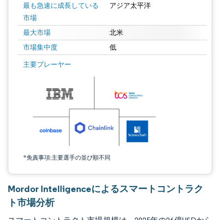
最も急速に成長している
アジア太平洋
市場
最大市場
北米
市場集中度
低
画像 © Mordor Intelligence。再利用にはCC BY 4.0の表示が必要です。
主要プレーヤー
*免責事項:主要選手の並び順不同
Mordor Intelligenceによるスマートコントラク
ト市場分析