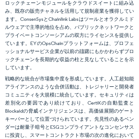
ロックチェーンモジュールをクラウドスイートに組み込
み、既存の販売チャネルを活用して規制産業を獲得してい
ます。ConsenSysとChainlink Labsはツールとオラクルミド
ルウェアで主導的地位を占め、パブリックネットワークと
プライベートコンソーシアムの双方にライセンスを提供し
ています。EYのOpsChainプラットフォームは、プロフェ
ッショナルサービス企業が以前の躊躇にもかかわらずブロ
ックチェーンを長期的な収益の柱と見なしていることを示
しています。
戦略的な統合が市場集中度を形成しています。人工超知能
アライアンスのような合併活動は、トレジャリーと開発者
コミュニティを大規模に統合しています。セキュリティは
差別化の要因であり続けており、CertiKの自動監査と
Blockaidの脅威インテリジェンスは、高価値展開のゲート
キーパーとして位置づけられています。先見性のあるベン
ダーは耐量子暗号とESGコンプライアントなコンセンサス
に投資し、スマートコントラクト市場の次の進化において