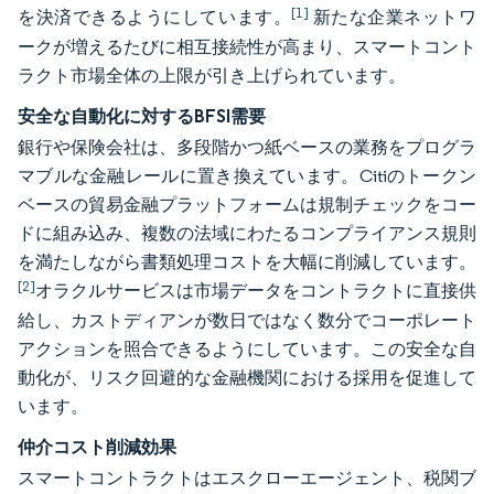
[1]
を決済できるようにしています。
新たな企業ネットワ
ークが増えるたびに相互接続性が高まり、スマートコント
ラクト市場全体の上限が引き上げられています。
安全な自動化に対するBFSI需要
銀行や保険会社は、多段階かつ紙ベースの業務をプログラ
マブルな金融レールに置き換えています。Citiのトークン
ベースの貿易金融プラットフォームは規制チェックをコー
ドに組み込み、複数の法域にわたるコンプライアンス規則
を満たしながら書類処理コストを大幅に削減しています。
[2]
オラクルサービスは市場データをコントラクトに直接供
給し、カストディアンが数日ではなく数分でコーポレート
アクションを照合できるようにしています。この安全な自
動化が、リスク回避的な金融機関における採用を促進して
います。
仲介コスト削減効果
スマートコントラクトはエスクローエージェント、税関ブ