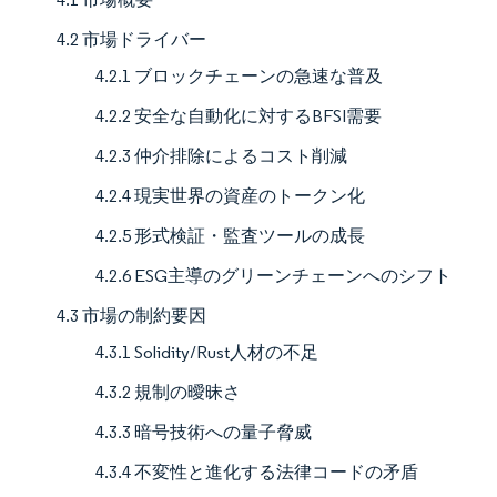
4.2 市場ドライバー
4.2.1 ブロックチェーンの急速な普及
4.2.2 安全な自動化に対するBFSI需要
4.2.3 仲介排除によるコスト削減
4.2.4 現実世界の資産のトークン化
4.2.5 形式検証・監査ツールの成長
4.2.6 ESG主導のグリーンチェーンへのシフト
4.3 市場の制約要因
4.3.1 Solidity/Rust人材の不足
4.3.2 規制の曖昧さ
4.3.3 暗号技術への量子脅威
4.3.4 不変性と進化する法律コードの矛盾