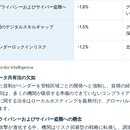
プライバシーおよびサイバー盗難へ
-1.8%
門のデジタルスキルギャップ
-1.5%
ベンダーロックインリスク
-1.2%
北
or Intelligence
ータ共有法の欠如
た規制がベンダーを管轄区域ごとの開発へと強制し、規模の経済
規則は、多くの機関が吸収する準備のできていないコンプライ
に関する法令はローカルホスティングを義務付け、グローバル
ます。
ライバシーおよびサイバー盗難への懸念
攻撃が激化する中、機関はリスク回避型の戦略に転換し、調