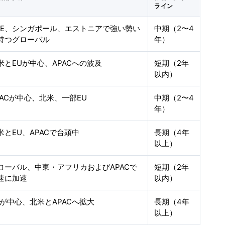
ライン
AE、シンガポール、エストニアで強い勢い
中期（2〜4
持つグローバル
年）
米とEUが中心、APACへの波及
短期（2年
以内）
PACが中心、北米、一部EU
中期（2〜4
年）
米とEU、APACで台頭中
長期（4年
以上）
ローバル、中東・アフリカおよびAPACで
短期（2年
速に加速
以内）
Uが中心、北米とAPACへ拡大
長期（4年
以上）