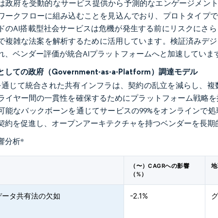
は政府を受動的なサービス提供から予測的なエンゲージメントへと
ワークフローに組み込むことを見込んでおり、プロトタイプでは
ドのAI搭載型社会サービスは危機が発生する前にリスクにさら
で複雑な法案を解析するために活用しています。検証済みデジタ
れ、ベンダー評価が統合AIプラットフォームへと加速していま
ての政府（Government-as-a-Platform）調達モデル
Iを通じて統合された共有インフラは、契約の乱立を減らし、
ライヤー間の一貫性を確保するためにプラットフォーム戦略を
可能なバックボーンを通じてサービスの99%をオンラインで
契約を促進し、オープンアーキテクチャを持つベンダーを長期
響分析
*
（〜）CAGRへの影響
地
（%）
データ共有法の欠如
-2.1%