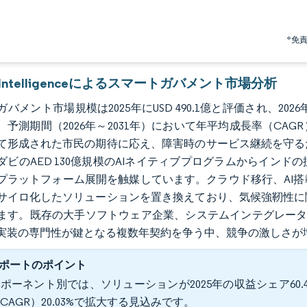
*免
r Intelligenceによるスマートガバメント市場分析
バメント市場規模は2025年にUSD 490.1億と評価され、2026年のUS
、予測期間（2026年～2031年）において年平均成長率（CAG
て形成された市民の期待に応え、障害時のサービス継続を守る
ダビのAED 130億規模のAIネイティブプログラムからイン
プラットフォーム展開を触媒しています。クラウド移行、AI
サイロ化したソリューションを置き換えており、気候強靭性に
ます。既存の大手ソフトウェア企業、システムインテグレーター
実装の専門性が鍵となる複数年契約を争う中、競争の激しさが
ポートのポイント
ポーネント別では、ソリューションが2025年の収益シェア60.
CAGR）20.03%で拡大する見込みです。