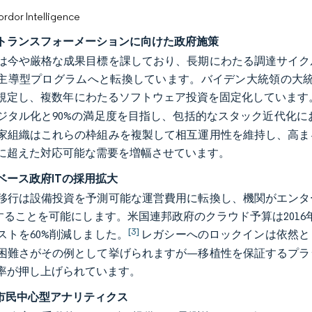
or Intelligence
トランスフォーメーションに向けた政府施策
は今や厳格な成果目標を課しており、長期にわたる調達サイク
主導型プログラムへと転換しています。バイデン大統領の大統領
規定し、複数年にわたるソフトウェア投資を固定化しています
ジタル化と90%の満足度を目指し、包括的なスタック近代化
家組織はこれらの枠組みを複製して相互運用性を維持し、高ま
に超えた対応可能な需要を増幅させています。
ベース政府ITの採用拡大
移行は設備投資を予測可能な運営費用に転換し、機関がエンタ
減することを可能にします。米国連邦政府のクラウド予算は201
[3]
ストを60%削減しました。
レガシーへのロックインは依然と
困難さがその例として挙げられますが—移植性を保証するプラ
率が押し上げられています。
の市民中心型アナリティクス