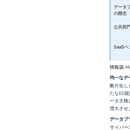
データ
の懸念
公共部
SaaS
情報源: Mord
均一なデ
断片化し
たなEU
ータ主権
増大させ
データプ
サイバー