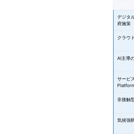
デジタ
府施策
クラウ
AI主
サービスと
Platf
非接触
気候強