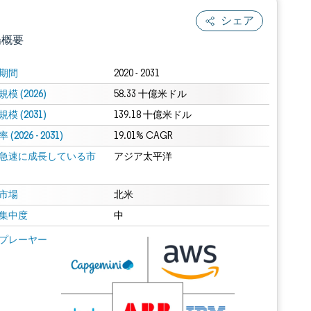
シェア
場概要
期間
2020 - 2031
模 (2026)
58.33 十億米ドル
模 (2031)
139.18 十億米ドル
(2026 - 2031)
19.01% CAGR
急速に成長している市
アジア太平洋
.0の表示が必要です。
市場
北米
集中度
中
 Mordor Intelligence。再利用にはCC BY 4.0の表示が必要です。
プレーヤー