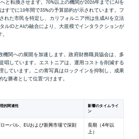
転換させます。70%以上の機関が2026年までにAIを
すでに10年間で35%の予算節約が示されています。フ
された市民を特定し、カリフォルニア州は生成AIを立法
ルIDとAIの融合により、大規模でインタラクションが
す。
複数機関への展開を加速します。政府財務職員協会は、多
提唱しています。エストニアは、運用コストを削減する
処理しています。この青写真はロックインを抑制し、成果
的な勝者として位置づけます。
理的関連性
影響のタイムライ
ン
グローバル、EUおよび新興市場で深刻
長期（4年以
上）