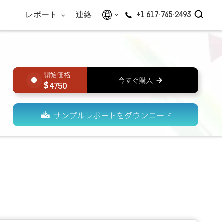
レポート
連絡
+1 617-765-2493
4750