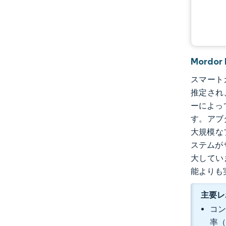
業界の動向
Mordo
スマートガ
推定され
ーによっ
す。アブ
大規模な
ステムが
大してい
能よりも
主要レ
コン
率（