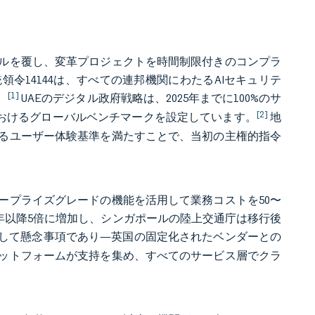
ルを覆し、変革プロジェクトを時間制限付きのコンプラ
令14144は、すべての連邦機関にわたるAIセキュリテ
[1]
。
UAEのデジタル政府戦略は、2025年までに100%のサ
[2]
におけるグローバルベンチマークを設定しています。
地
るユーザー体験基準を満たすことで、当初の主権的指令
ープライズグレードの機能を活用して業務コストを50〜
6年以降5倍に増加し、シンガポールの陸上交通庁は移行後
して懸念事項であり—英国の固定化されたベンダーとの
ットフォームが支持を集め、すべてのサービス層でクラ