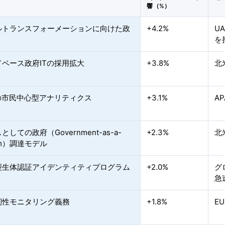
響（%）
ルトランスフォーメーションに向けた政
+4.2%
U
を
ドベース政府ITの採用拡大
+3.8%
北
導の市民中心型アナリティクス
+3.1%
A
しての政府（Government-as-a-
+2.3%
北
orm）調達モデル
型生体認証アイデンティティプログラム
+2.0%
グ
急
靭性モニタリング義務
+1.8%
E