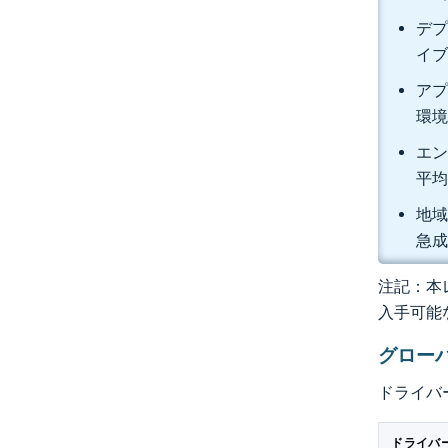
デプ
イブ
アプ
環境
エン
平均
地域
急
注記：本レ
入手可能
グロー
ドライバ
ドライバ