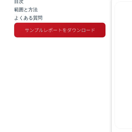
目次
市場規模とシェア
範囲と方法
よくある質問
市場分析
トレンドとインサイト
セグメント分析
地理分析
規制環境
バリューチェーン分析
競争環境
主要プレーヤー
機会と展望