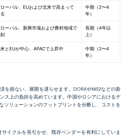
グローバル、EUおよび北米で高まって
中期（2〜4
いる
年）
グローバル、新興市場および農村地域で
長期（4年以
深刻
上）
米とEUが中心、APACで上昇中
中期（2〜4
年）
を損ない、展開を遅らせます。DORAやNIS2などの新
アンス上の負担を高めています。中国やロシアにおけるデ
なソリューションのフットプリントを分断し、コストを
達サイクルを長引かせ、既存ベンダーを有利にしていま