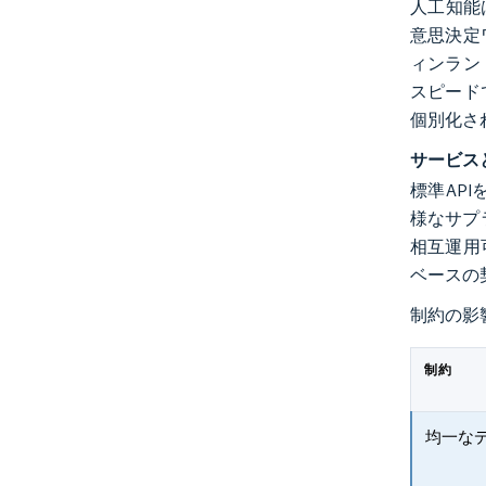
人工知能
意思決定
ィンラン
スピード
個別化さ
サービスとし
標準AP
様なサプ
相互運用
ベースの
制約の影
制約
均一な