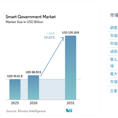
市
調査
市場規
市場規
成長率 
最も
場
画像 © Mordor Intelligence。再利用にはCC BY 4
最大
市場
画像 ©
主要