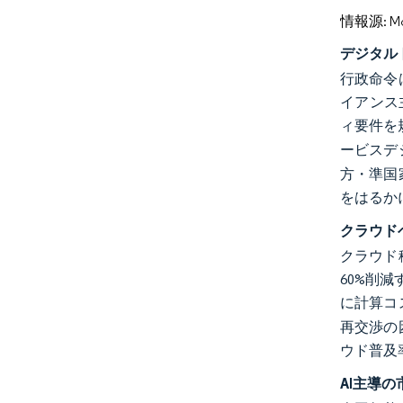
情報源: Mord
デジタル
行政命令
イアンス
ィ要件を
ービスデ
方・準国
をはるか
クラウド
クラウド
60%削
に計算コ
再交渉の
ウド普及
AI主導