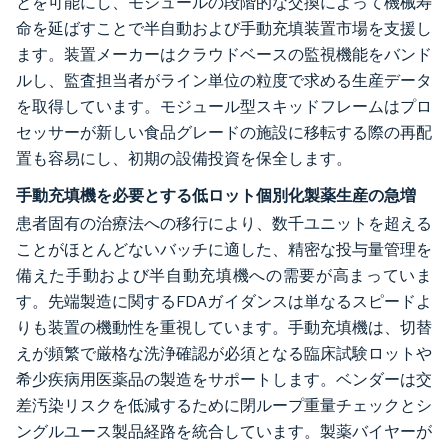
とを可能にし、モジュールの段階的な交換によって機械寿
命を延ばすことで半自動および手動充填装置市場を支援し
ます。装置メーカーはクラウドベースの監視機能をバンド
ルし、監査担当者がライン単位の粒度で求める生産データ
を取得しています。モジュール型スキッドフレームはプロ
セッサーが新しい食品グレードの施設に移転する際の再配
置も容易にし、初期の設備投資を保全します。
手動充填機を必要とする低ロット個別化製薬生産の急増
患者固有の治療法への移行により、数千ユニットを超える
ことがほとんどないバッチに適した、精密な投与量管理を
備えた手動および半自動充填機への需要が高まっていま
す。先端製造に関するFDAガイダンスは単なるスピードよ
りも装置の機動性を重視しています。手動充填機は、切替
えが頻繁で厳格な洗浄確認が必須となる臨床試験ロットや
希少疾病用医薬品の製造をサポートします。ベンダーは交
差汚染リスクを低減するために閉ループ重量チェックとシ
ングルユース製品経路を統合しています。製薬バイヤーが