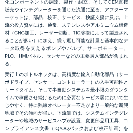
化コンポーネントの調達、製作・組立、そしてOEM直接
販売やインテグレーターを通じた流通に至る。アフターマ
ーケットは、部品、校正、サービス、検証支援に及ぶ。上
流の投入資材には、通常、ステンレスやアルミニウム構造
材（CNC加工、レーザー切断、TIG溶接によって製造され
ることが多い）に加え、繰り返し可能な計量と基本的なデ
ータ取得を支えるポンプやバルブ、サーボモーター、
PLC、HMIパネル、センサーなどの主要購入部品が含まれ
る。
実行上のボトルネックは、高精度な輸入自動化部品（サー
ボドライブ、センサー、コントローラー）の入手可能性と
リードタイム、そして半自動システムを最小限のダウンタ
イムで稼働させ続けるために必要なサービス層において生
じやすく、特に熟練オペレーター不足がより一般的な新興
地域でその傾向が強い。下流側では、システムインテグレ
ーターや地域のサービスハブが設置、変更部品用工具、コ
ンプライアンス文書（IQ/OQパックおよび校正計画）を