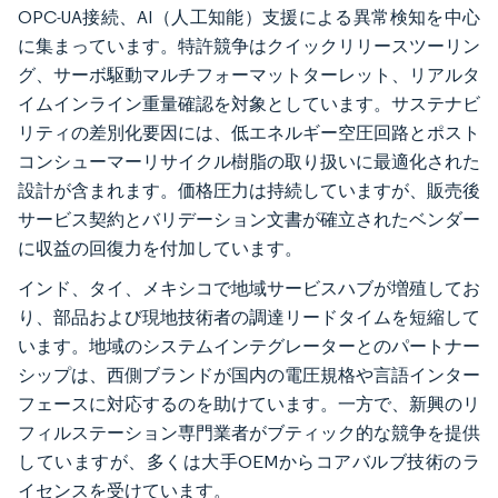
OPC-UA接続、AI（人工知能）支援による異常検知を中心
に集まっています。特許競争はクイックリリースツーリン
グ、サーボ駆動マルチフォーマットターレット、リアルタ
イムインライン重量確認を対象としています。サステナビ
リティの差別化要因には、低エネルギー空圧回路とポスト
コンシューマーリサイクル樹脂の取り扱いに最適化された
設計が含まれます。価格圧力は持続していますが、販売後
サービス契約とバリデーション文書が確立されたベンダー
に収益の回復力を付加しています。
インド、タイ、メキシコで地域サービスハブが増殖してお
り、部品および現地技術者の調達リードタイムを短縮して
います。地域のシステムインテグレーターとのパートナー
シップは、西側ブランドが国内の電圧規格や言語インター
フェースに対応するのを助けています。一方で、新興のリ
フィルステーション専門業者がブティック的な競争を提供
していますが、多くは大手OEMからコアバルブ技術のラ
イセンスを受けています。