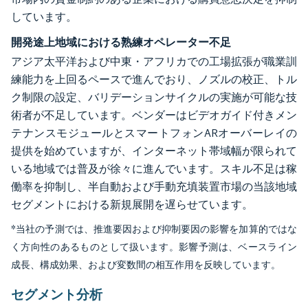
しています。
開発途上地域における熟練オペレーター不足
アジア太平洋および中東・アフリカでの工場拡張が職業訓
練能力を上回るペースで進んでおり、ノズルの校正、トル
ク制限の設定、バリデーションサイクルの実施が可能な技
術者が不足しています。ベンダーはビデオガイド付きメン
テナンスモジュールとスマートフォンARオーバーレイの
提供を始めていますが、インターネット帯域幅が限られて
いる地域では普及が徐々に進んでいます。スキル不足は稼
働率を抑制し、半自動および手動充填装置市場の当該地域
セグメントにおける新規展開を遅らせています。
*当社の予測では、推進要因および抑制要因の影響を加算的ではな
く方向性のあるものとして扱います。影響予測は、ベースライン
成長、構成効果、および変数間の相互作用を反映しています。
セグメント分析