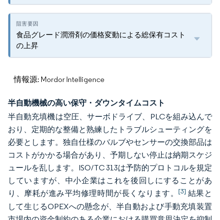
食品グレード潤滑剤の価格変動による総保有コスト
の上昇
情報源: Mordor Intelligence
半自動機械の高い保守・ダウンタイムコスト
半自動充填機は空圧、サーボドライブ、PLCを組み込んで
おり、定期的な整備と熟練したトラブルシューティングを
必要とします。独自仕様のバルブやセンサーの交換部品は
コストがかかる場合があり、予期しない停止は納期スケジ
ュールを乱します。ISO/TC 313は予防的プロトコルを規定
していますが、中小企業はこれを後回しにすることがあ
[3]
り、摩耗が進み平均修理時間が長くなります。
結果と
して生じるOPEXへの懸念が、半自動および手動充填装置
市場内の資金制約のある企業における購買意思決定を抑制