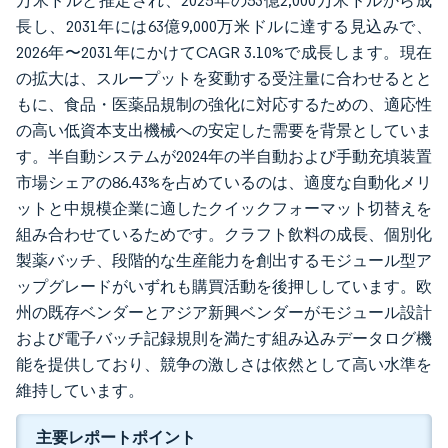
万米ドルと推定され、2025年の53億2,000万米ドルから成
長し、2031年には63億9,000万米ドルに達する見込みで、
2026年〜2031年にかけてCAGR 3.10%で成長します。現在
の拡大は、スループットを変動する受注量に合わせるとと
もに、食品・医薬品規制の強化に対応するための、適応性
の高い低資本支出機械への安定した需要を背景としていま
す。半自動システムが2024年の半自動および手動充填装置
市場シェアの86.43%を占めているのは、適度な自動化メリ
ットと中規模企業に適したクイックフォーマット切替えを
組み合わせているためです。クラフト飲料の成長、個別化
製薬バッチ、段階的な生産能力を創出するモジュール型ア
ップグレードがいずれも購買活動を後押ししています。欧
州の既存ベンダーとアジア新興ベンダーがモジュール設計
および電子バッチ記録規則を満たす組み込みデータログ機
能を提供しており、競争の激しさは依然として高い水準を
維持しています。
主要レポートポイント