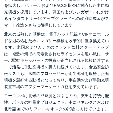
を拡大し、ハラールおよびHACCP指令に対応した半自動
充填機を採用しています。韓国およびシンガポールにおけ
るインダストリー4.0アップグレードへの政府助成金がス
マート改造をさらに後押ししています。
北米の成熟した基盤は、電子バッチ記録とCIPマニホール
ドを組み込むためにレガシー機械を段階的に置き換えてい
ます。米国およびカナダのクラフト飲料スタートアップ
は、複数の州での簡素化されたライセンスを追い風に、サ
ーボ駆動キャッパーへの投資が正当化される規模に達する
まで活発に手動充填機を購入し続けています。食品安全訴
訟リスクも、米国のプロセッサーが衛生認証を取得した充
填機を選好する動機となっており、半自動および手動充填
装置市場のアフターマーケット収益を支えています。
ヨーロッパは北米の成熟度と並ぶものの、支出を持続可能
性、ボトルの軽量化プロジェクト、主にベネルクスおよび
北欧諸国でのリフィルキオスクの試験に向けています。