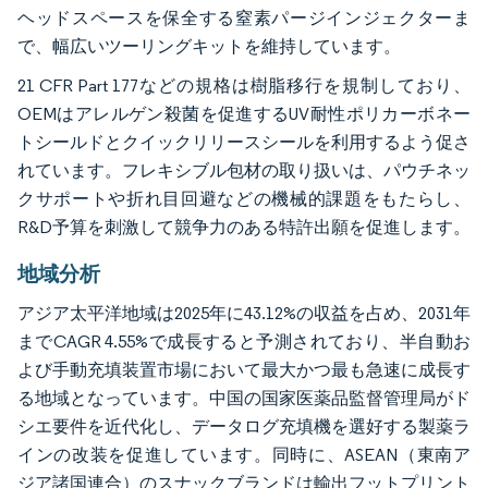
ヘッドスペースを保全する窒素パージインジェクターま
で、幅広いツーリングキットを維持しています。
21 CFR Part 177などの規格は樹脂移行を規制しており、
OEMはアレルゲン殺菌を促進するUV耐性ポリカーボネー
トシールドとクイックリリースシールを利用するよう促さ
れています。フレキシブル包材の取り扱いは、パウチネッ
クサポートや折れ目回避などの機械的課題をもたらし、
R&D予算を刺激して競争力のある特許出願を促進します。
地域分析
アジア太平洋地域は2025年に43.12%の収益を占め、2031年
までCAGR 4.55%で成長すると予測されており、半自動お
よび手動充填装置市場において最大かつ最も急速に成長す
る地域となっています。中国の国家医薬品監督管理局がド
シエ要件を近代化し、データログ充填機を選好する製薬ラ
インの改装を促進しています。同時に、ASEAN（東南ア
ジア諸国連合）のスナックブランドは輸出フットプリント