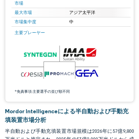
市場
最大市場
アジア太平洋
市場集中度
中
画像 © Mordor Intelligence。再利用にはCC BY 4.0の表示が必要です。
主要プレーヤー
*免責事項:主要選手の並び順不同
Mordor Intelligenceによる半自動および手動充
填装置市場分析
半自動および手動充填装置市場規模は2026年に57億9,800