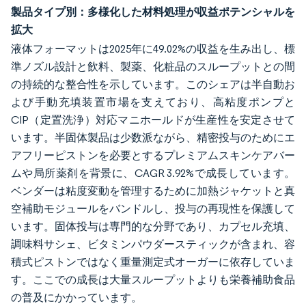
製品タイプ別：多様化した材料処理が収益ポテンシャルを
拡大
液体フォーマットは2025年に49.02%の収益を生み出し、標
準ノズル設計と飲料、製薬、化粧品のスループットとの間
の持続的な整合性を示しています。このシェアは半自動お
よび手動充填装置市場を支えており、高粘度ポンプと
CIP（定置洗浄）対応マニホールドが生産性を安定させて
います。半固体製品は少数派ながら、精密投与のためにエ
アフリーピストンを必要とするプレミアムスキンケアバー
ムや局所薬剤を背景に、CAGR 3.92%で成長しています。
ベンダーは粘度変動を管理するために加熱ジャケットと真
空補助モジュールをバンドルし、投与の再現性を保護して
います。固体投与は専門的な分野であり、カプセル充填、
調味料サシェ、ビタミンパウダースティックが含まれ、容
積式ピストンではなく重量測定式オーガーに依存していま
す。ここでの成長は大量スループットよりも栄養補助食品
の普及にかかっています。