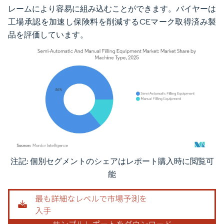
レームにより容易に組み込むことができます。バイヤーは
工場承認を加速し保険料を削減するCEマーク取得済み製
品を評価しています。
注記: 個別セグメントのシェアはレポート購入時に閲覧可
画像 © Mordor Intelligence。再利用にはCC BY 4.0の表示が必要です。
能