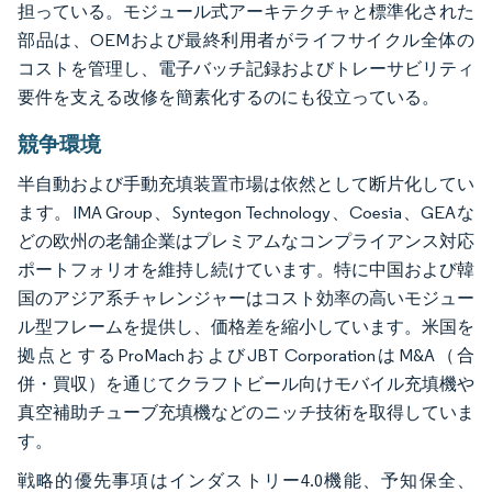
担っている。モジュール式アーキテクチャと標準化された
部品は、OEMおよび最終利用者がライフサイクル全体の
コストを管理し、電子バッチ記録およびトレーサビリティ
要件を支える改修を簡素化するのにも役立っている。
競争環境
半自動および手動充填装置市場は依然として断片化してい
ます。IMA Group、Syntegon Technology、Coesia、GEAな
どの欧州の老舗企業はプレミアムなコンプライアンス対応
ポートフォリオを維持し続けています。特に中国および韓
国のアジア系チャレンジャーはコスト効率の高いモジュー
ル型フレームを提供し、価格差を縮小しています。米国を
拠点とするProMachおよびJBT CorporationはM&A（合
併・買収）を通じてクラフトビール向けモバイル充填機や
真空補助チューブ充填機などのニッチ技術を取得していま
す。
戦略的優先事項はインダストリー4.0機能、予知保全、