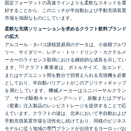
固定フォーマットの高速ラインよりも柔軟なスキッドを選
好することから、このニッチが半自動および手動充填装置
市場を強固なものにしています。
柔軟な充填ソリューションを求めるクラフト飲料ブランド
の拡大
アルコール・タバコ課税貿易局のデータは、小規模ブルワ
リー、サイダリー、レディ・トゥ・ドリンク・カクテルメ
ーカーのライセンス取得における継続的な成長を示してい
[2]
ます。
クラフト事業者は、ボトルサイズ、缶エンド、
またはケグユニット間を数分で切替えられる充填機を必要
としており、半自動バリアントがこのアジリティギャップ
を満たしています。機械メーカーはユニバーサルクラン
プ、サーボ駆動キャッピングヘッド、炭酸またはアザレ
（窒素）注入製品のレシピストレージを提供することで応
えています。クラフトの波は、北米において半自動および
手動充填装置市場を活性化し続けており、同様のビジネス
モデルに従う地域の専門ブランドが台頭するヨーロッパお