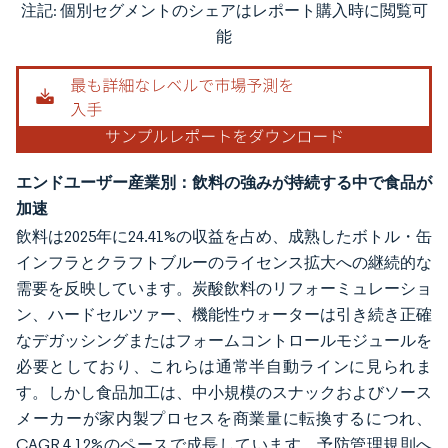
注記: 個別セグメントのシェアはレポート購入時に閲覧可
画像 © Mordor Intelligence。再利用にはCC BY 4.0の表示が必要です。
能
エンドユーザー産業別：飲料の強みが持続する中で食品が
加速
飲料は2025年に24.41%の収益を占め、成熟したボトル・缶
インフラとクラフトブルーのライセンス拡大への継続的な
需要を反映しています。炭酸飲料のリフォーミュレーショ
ン、ハードセルツァー、機能性ウォーターは引き続き正確
なデガッシングまたはフォームコントロールモジュールを
必要としており、これらは通常半自動ラインに見られま
す。しかし食品加工は、中小規模のスナックおよびソース
メーカーが家内製プロセスを商業量に転換するにつれ、
CAGR 4.12%のペースで成長しています。予防管理規則へ