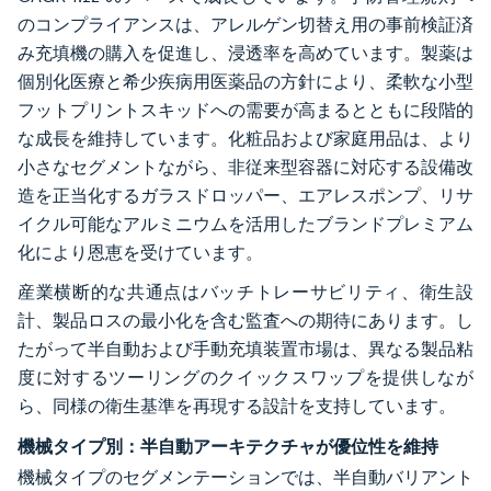
のコンプライアンスは、アレルゲン切替え用の事前検証済
み充填機の購入を促進し、浸透率を高めています。製薬は
個別化医療と希少疾病用医薬品の方針により、柔軟な小型
フットプリントスキッドへの需要が高まるとともに段階的
な成長を維持しています。化粧品および家庭用品は、より
小さなセグメントながら、非従来型容器に対応する設備改
造を正当化するガラスドロッパー、エアレスポンプ、リサ
イクル可能なアルミニウムを活用したブランドプレミアム
化により恩恵を受けています。
産業横断的な共通点はバッチトレーサビリティ、衛生設
計、製品ロスの最小化を含む監査への期待にあります。し
たがって半自動および手動充填装置市場は、異なる製品粘
度に対するツーリングのクイックスワップを提供しなが
ら、同様の衛生基準を再現する設計を支持しています。
機械タイプ別：半自動アーキテクチャが優位性を維持
機械タイプのセグメンテーションでは、半自動バリアント