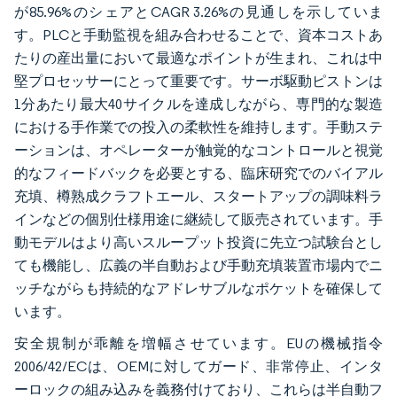
が85.96%のシェアとCAGR 3.26%の見通しを示していま
す。PLCと手動監視を組み合わせることで、資本コストあ
たりの産出量において最適なポイントが生まれ、これは中
堅プロセッサーにとって重要です。サーボ駆動ピストンは
1分あたり最大40サイクルを達成しながら、専門的な製造
における手作業での投入の柔軟性を維持します。手動ステ
ーションは、オペレーターが触覚的なコントロールと視覚
的なフィードバックを必要とする、臨床研究でのバイアル
充填、樽熟成クラフトエール、スタートアップの調味料ラ
インなどの個別仕様用途に継続して販売されています。手
動モデルはより高いスループット投資に先立つ試験台とし
ても機能し、広義の半自動および手動充填装置市場内でニ
ッチながらも持続的なアドレサブルなポケットを確保して
います。
安全規制が乖離を増幅させています。EUの機械指令
2006/42/ECは、OEMに対してガード、非常停止、インタ
ーロックの組み込みを義務付けており、これらは半自動フ