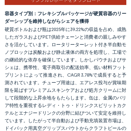
容器タイプ別：フレキシブルパッケージが硬質容器のリー
ダーシップを維持しながらシェアを獲得
硬質ボトルおよび瓶は2025年に39.22%の収益を占め、成熟
したガラスおよびPET供給チェーンと消費者の親しみやす
さを活かしています。ロータリーターレット付き半自動モ
ノブロックは炭酸および静止液体の両方を処理し、工場で
の継続的な依存を確保しています。しかしパウチおよびサ
シェは、携帯性、電子商取引の配送効率、低い材料フット
プリントによって推進され、CAGR 3.78%で成長すると予
測されています。チューブ用途は、エアレス投与が賞味期
限を延ばすプレミアムスキンケアおよび処方クリームに対
して段階的な上昇余地をもたらします。缶は、金属のバリ
ア特性を重視するレディ・トゥ・ドリンクスピリットカク
テルとエナジードリンクの分野に結びついて安定を維持し
ています。したがって半自動および手動充填装置市場は、
ドイパック用真空グリップスパウトからクラフトビールの