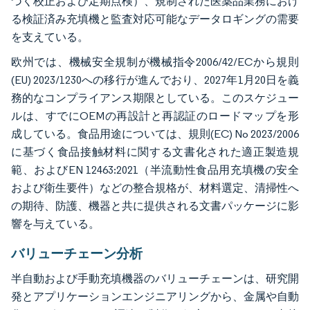
づく校正および定期点検）、規制された医薬品業務におけ
る検証済み充填機と監査対応可能なデータロギングの需要
を支えている。
欧州では、機械安全規制が機械指令2006/42/ECから規則
(EU) 2023/1230への移行が進んでおり、2027年1月20日を義
務的なコンプライアンス期限としている。このスケジュー
ルは、すでにOEMの再設計と再認証のロードマップを形
成している。食品用途については、規則(EC) No 2023/2006
に基づく食品接触材料に関する文書化された適正製造規
範、およびEN 12463:2021（半流動性食品用充填機の安全
および衛生要件）などの整合規格が、材料選定、清掃性へ
の期待、防護、機器と共に提供される文書パッケージに影
響を与えている。
バリューチェーン分析
半自動および手動充填機器のバリューチェーンは、研究開
発とアプリケーションエンジニアリングから、金属や自動