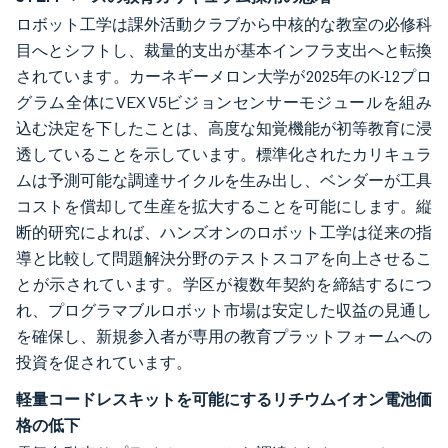
ロボット工学は課外活動クラブから中核的な教室の必修科
目へとシフトし、裁量的支出が基本インフラ支出へと転換
されています。カーネギーメロン大学が2025年のK-12プロ
グラム全体にVEX V5ビジョンセンサーモジュールを組み
込む決定を下したことは、高度な知覚機能が初等教育に浸
透していることを示しています。標準化されたカリキュラ
ムは予測可能な調達サイクルを生み出し、ベンダーが工具
コストを償却して生産を拡大することを可能にします。縦
断的研究によれば、ハンズオンのロボット工学は従来の指
導と比較して問題解決分野のテストスコアを向上させるこ
とが示されています。学区が複数年契約を締結するにつ
れ、プログラマブルロボット市場は安定した収益の見通し
を確保し、新規参入者が専用の教育プラットフォームへの
投資を促されています。
軽量コードレスキットを可能にするリチウムイオン電池価
格の低下