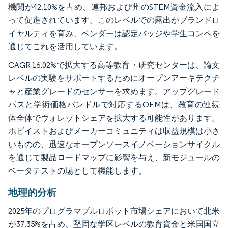
機関が42.10%を占め、連邦および州のSTEM資金流入によ
って促進されています。このレベルでの露出がブランドロ
イヤルティを育み、ベンダーは認定バッジや学生コンペを
通じてこれを活用しています。
CAGR 16.02%で拡大する高等教育・研究センターは、論文
レベルの実験をサポートするためにオープンアーキテクチ
ャと産業グレードのセンサーを求めます。アップグレード
パスと学術価格バンドルで対応するOEMは、教育の連続
体全体でウォレットシェアを拡大する可能性があります。
ホビイストおよびメーカーコミュニティは収益規模は小さ
いものの、迅速なオープンソースイノベーションサイクル
を通じて製品ロードマップに影響を与え、新モジュールの
ベータテストの場として機能します。
地理的分析
2025年のプログラマブルロボット市場シェアにおいて北米
が37.35%を占め、堅固な学区レベルの教育資金と米国国立