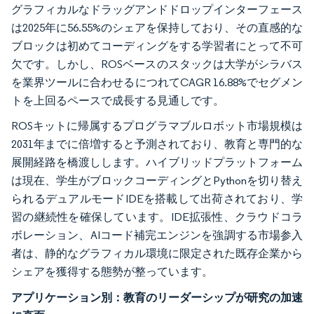
グラフィカルなドラッグアンドドロップインターフェース
は2025年に56.55%のシェアを保持しており、その直感的な
ブロックは初めてコーディングをする学習者にとって不可
欠です。しかし、ROSベースのスタックは大学がシラバス
を業界ツールに合わせるにつれてCAGR 16.88%でセグメン
トを上回るペースで成長する見通しです。
ROSキットに帰属するプログラマブルロボット市場規模は
2031年までに倍増すると予測されており、教育と専門的な
展開経路を橋渡しします。ハイブリッドプラットフォーム
は現在、学生がブロックコーディングとPythonを切り替え
られるデュアルモードIDEを搭載して出荷されており、学
習の継続性を確保しています。IDE拡張性、クラウドコラ
ボレーション、AIコード補完エンジンを強調する市場参入
者は、静的なグラフィカル環境に限定された既存企業から
シェアを獲得する態勢が整っています。
アプリケーション別：教育のリーダーシップが研究の加速