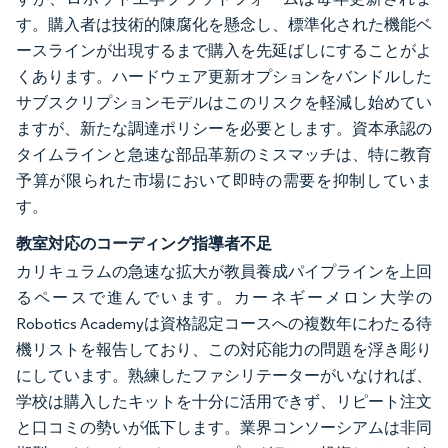
す。購入者は技術的陳腐化を懸念し、標準化された機能ベ
ースラインが出現するまで購入を先延ばしにすることがよ
くあります。ハードウェア更新オプションをバンドルした
サブスクリプションモデルはこのリスクを軽減し始めてい
ますが、新たな調達ポリシーを必要とします。資本承認の
タイムラインと急速な部品革新のミスマッチは、特に教育
予算が限られた市場において即時の需要を抑制していま
す。
教室対応のコーディング指導者不足
カリキュラムの急速な拡大が教員養成パイプラインを上回
るペースで進んでいます。カーネギーメロン大学の
Robotics Academyは資格認定コースへの複数年にわたる待
機リストを報告しており、この対応能力の問題を浮き彫り
にしています。熟練したファシリテーターがいなければ、
学校は購入したキットを十分に活用できず、リピート注文
と口コミの勢いが低下します。業界コンソーシアムは非同