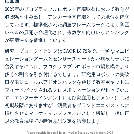
に直面
2025年のプログラマブルロボット市場収益において教育が
47.65%を生み出し、アンカー垂直市場としての地位を確立
しています。標準化された調達フレームワークにより学区
レベルの展開が合理化され、複数学年向けレッスンパック
が更新注文を促進しています。
研究・プロトタイピングはCAGR 16.72%で、手頃なマニピ
ュレーションアームとセンサースイートが小規模なラボに
普及するにつれ、プログラマブルロボット市場規模のより
多くの割合を引き付けるでしょう。研究用ロボットの突破
口がモジュール式アドオンパックを通じて教室用キットに
フィードバックされるクロスポリネーションが起きていま
す。エンターテインメントおよび家庭用セグメントはまだ
初期段階にありますが、消費者をブランドエコシステムに
慣れさせるマーケティングファネルとして機能し、後に正
規の教育現場での購買意思決定を誘導します。