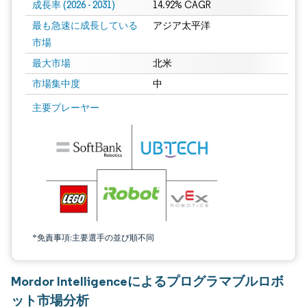
成長率 (2026 - 2031)
14.92% CAGR
最も急速に成長している
アジア太平洋
市場
最大市場
北米
市場集中度
中
画像 © Mordor Intelligence。再利用にはCC BY 4.0の表示が必要です。
主要プレーヤー
*免責事項:主要選手の並び順不同
Mordor Intelligenceによるプログラマブルロボ
ット市場分析