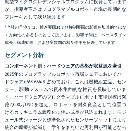
期型マイクロクレデンシャルプログラムに投資しています
が、指導者不足はプログラマブルロボット市場の長期的な
ブレーキとして残り続けます。
*当社の予測では、推進要因および抑制要因の影響を加算的ではな
く方向性のあるものとして扱います。影響予測は、ベースライン
成長、構成効果、および変数間の相互作用を反映しています。
セグメント分析
コンポーネント別：ハードウェアの基盤が収益源を牽引
2025年のプログラマブルロボット市場シェアにおいてハー
ドウェアが63.65%を占めており、これは機械組立品、セン
サー、駆動システムの資本集約的な性質を反映していま
す。ハードウェアのプログラマブルロボット市場規模は30
億7,000万USDを超え、ロボットを耐久資産として位置づ
けるカリキュラム義務化に伴い成長が見込まれます。モジ
ュール式シャーシと標準化されたセンサーソケットにより
統合の摩擦が低減し、学年をまたいだ再利用が可能となっ