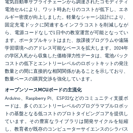
電気自動車サプライチェーンから調達されたコモディティ
電池セルにより、ワット時あたりのコストが低下し、エネ
ルギー密度が向上しました。軽量なシャーシ設計により、
固定充電ドックに関連するインフラコストを削減しなが
ら、電源コードなしで1日中の教室運営が可能となってい
ます。ポータブルキットはまた、放課後プログラムや遠隔
学習環境へのアドレス可能なベースを拡大します。2024年
の学区入札から収集した価格弾力性データは、電池パック
コストの低下とエントリーレベルのロボットキットの発注
数量との間に直接的な相関関係があることを示しており、
数量ベースの購買交渉を強化しています。
オープンソースMCUボードの主流化
Arduino、Raspberry Pi、ESP32などのコミュニティ支援ボ
ードは、多くのエントリーレベルのプログラマブルロボッ
トの基盤となる低コストのプロトタイピングコアを提供し
ています。その豊富なライブラリは開発サイクルを短縮
し、教育者が既存のコンピューターサイエンスのシラバス