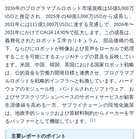
2026年のプログラマブルロボット市場規模は55億5,000万
USDと推定され、2025年の48億3,000万USDから成長し、
2031年には111億2,000万USDに達する見通しで、2026年〜
2031年にかけてCAGR 14.92%で拡大します。この成長は、
義務化されたロボット工学カリキュラム、部品価格の低
下、ならびにロボットが映像および音声をローカルで処理
することを可能にするエッジAIチップの普及を反映してい
ます。米国、中国、韓国、英国における国家ロボット戦略
は、公的資金を労働力開発目標と連携させ、プログラマブ
ルロボットを戦略的インフラへと転換しています。ハード
ウェアのモジュール性、バンドルされたソフトウェア、お
よびサブスクリプションベースのサポートサービスが顧客
生涯価値を高める一方、サプライチェーンの現地化施策
は、地政学的ショックおよび原材料制約からメーカーを守
[1]
るバッファーとして機能しています。
主要レポートのポイント