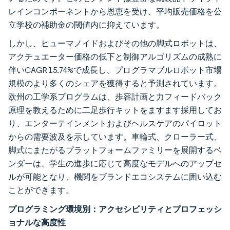
レインコンポーネントから恩恵を受け、平均販売価格を公
立学校の補助金の閾値内に抑えています。
しかし、ヒューマノイドおよびその他の脚式ロボットは、
アクチュエーター価格の低下と制御アルゴリズムの成熟に
伴いCAGR 15.74%で成長し、プログラマブルロボット市場
規模のより多くのシェアを獲得すると予測されています。
欧州の工学系プログラムは、歩容計画と力フィードバック
原理を教えるために二足歩行キットをますます採用してお
り、エンターテインメントおよびヘルスケアのパイロット
からの需要波及を示しています。車輪式、クローラー式、
脚式にまたがるプラットフォームファミリーを展開するベ
ンダーは、学生の進歩に応じて高度なモデルへのアップセ
ルが可能となり、機関をブランドエコシステムに囲い込む
ことができます。
プログラミング環境別：アクセシビリティとプロフェッシ
ョナルな高度性