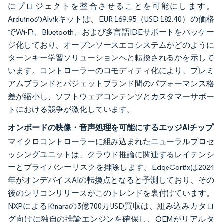
にプロジェクトを整合させることを可能にします。
ArduinoのAlvikキットは、EUR 169.95（USD 182.40）の価格
でWi-Fi、Bluetooth、および多言語IDEサポートをパッケー
ジ化しており、オープンソースエコシステムがどのように
ターンキー学習ソリューションへと転換されるかを示して
います。コントローラーのコモディティ化により、プレミ
アムブランドとバジェットブランド間のパフォーマンス格
差が縮小し、ソフトウェアコンテンツとカスタマーサポー
トにおける競争が激化しています。
オンボードの映像・音声処理を可能にするエッジAIチップ
マイクロコントローラーに組み込まれたニューラルプロセ
ッシングユニットは、クラウド推論に関連するレイテンシ
ーとプライバシーリスクを排除します。EdgeCortixは2024
年がオンデバイスAIの転換点となると予測しており、その
後のシリコンリリースがこのトレンドを裏付けています。
NXPによるKinaraの3億700万USD買収は、組み込みカタロ
グ向けに独自の推論エンジンを確保し、OEMがリアルタ