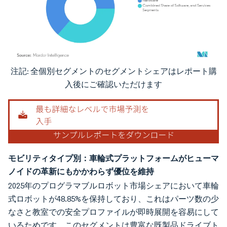
注記: 全個別セグメントのセグメントシェアはレポート購
画像 © Mordor Intelligence。再利用にはCC BY 4.0の表示が必要です。
入後にご確認いただけます
モビリティタイプ別：車輪式プラットフォームがヒューマ
ノイドの革新にもかかわらず優位を維持
2025年のプログラマブルロボット市場シェアにおいて車輪
式ロボットが48.85%を保持しており、これはパーツ数の少
なさと教室での安全プロファイルが即時展開を容易にして
いるためです。このセグメントは豊富な既製品ドライブト