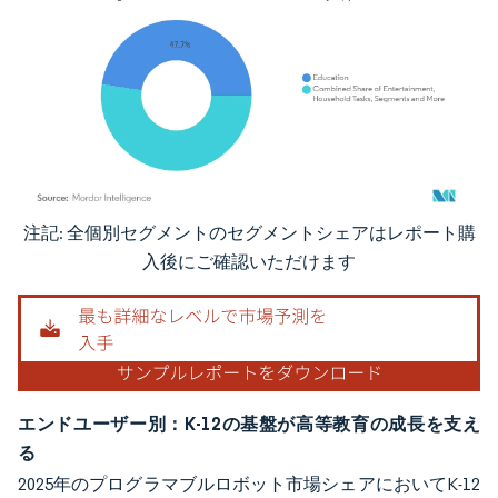
注記: 全個別セグメントのセグメントシェアはレポート購
画像 © Mordor Intelligence。再利用にはCC BY 4.0の表示が必要です。
入後にご確認いただけます
エンドユーザー別：K-12の基盤が高等教育の成長を支え
る
2025年のプログラマブルロボット市場シェアにおいてK-12