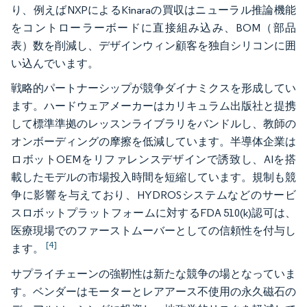
り、例えばNXPによるKinaraの買収はニューラル推論機能
をコントローラーボードに直接組み込み、BOM（部品
表）数を削減し、デザインウィン顧客を独自シリコンに囲
い込んでいます。
戦略的パートナーシップが競争ダイナミクスを形成してい
ます。ハードウェアメーカーはカリキュラム出版社と提携
して標準準拠のレッスンライブラリをバンドルし、教師の
オンボーディングの摩擦を低減しています。半導体企業は
ロボットOEMをリファレンスデザインで誘致し、AIを搭
載したモデルの市場投入時間を短縮しています。規制も競
争に影響を与えており、HYDROSシステムなどのサービ
スロボットプラットフォームに対するFDA 510(k)認可は、
医療現場でのファーストムーバーとしての信頼性を付与し
[4]
ます。
サプライチェーンの強靭性は新たな競争の場となっていま
す。ベンダーはモーターとレアアース不使用の永久磁石の