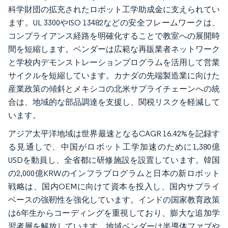
科学財団の拡充されたロボット工学助成金に支えられてい
ます。UL 3300やISO 13482などの安全フレームワークは、
コンプライアンス経路を明確化することで教室への展開時
間を短縮します。ベンダーは広範な再販業者ネットワーク
と学校内デモンストレーションプログラムを活用して営業
サイクルを短縮しています。カナダの先端製造業に向けた
産業政策の傾斜とメキシコの北米サプライチェーンへの統
合は、地域的な部品調達を支援し、関税リスクを軽減して
います。
アジア太平洋地域は世界最速となるCAGR 16.42%を記録す
る見通しで、中国がロボット工学加速のために1,380億
USDを動員し、全省都に研修施設を設置しています。韓国
の2,000億KRWのインフラプログラムと日本の新ロボット
戦略は、国内OEMに向けて資本を投入し、国内サプライ
ベースの強靭性を強化しています。インドの国家教育政策
は6年生からコーディングを重視しており、膨大な追加学
習者層を解放しています。地域ベンダーは半導体ファブや