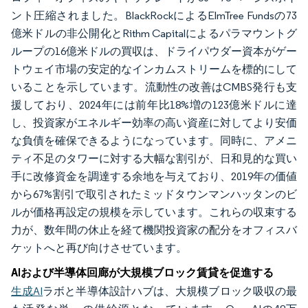
ント圧縮されました。BlackRockによるElmTree Fundsの73
億米ドルの非公開化とRithm Capitalによるパラマウントグ
ループの16億米ドルの買収は、ドライパウダー資本がゲー
トウェイ市場の安定的なインカムストリームを標的にして
いることを示しています。流動性の改善はCMBS発行も支
援しており、2024年には前年比18%増の123億米ドルに達
し、投資家がエネルギー効率の高い資産に対してより安価
な負債を確保できるようになっています。同時に、アメニ
ティ不足のタワーに対する大幅な割引が、日和見的な買い
手に改修資金を調達する余地を与えており、2019年の価値
から67%割引で取引されたミッドタウンマンハッタンのビ
ルが価格再設定の規模を示しています。これらの収束する
力が、数年間の休止を経て機関投資家の配分をオフィスバ
ケットへと再び向けさせています。
AIおよび半導体回廊が大規模ブロック賃貸を促進する
生成AI
ラボと半導体設計ハブは、大規模ブロック吸収の最