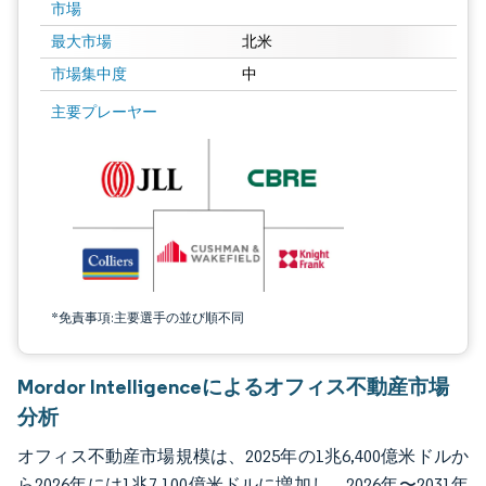
市場
最大市場
北米
市場集中度
中
画像 © Mordor Intelligence。再利用にはCC BY 4.0の表示が必要です。
主要プレーヤー
*免責事項:主要選手の並び順不同
Mordor Intelligenceによるオフィス不動産市場
分析
オフィス不動産市場規模は、2025年の1兆6,400億米ドルか
ら2026年には1兆7,100億米ドルに増加し、2026年〜2031年