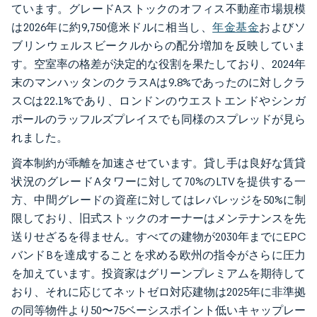
ています。グレードAストックのオフィス不動産市場規模
は2026年に約9,750億米ドルに相当し、
年金基金
およびソ
ブリンウェルスビークルからの配分増加を反映していま
す。空室率の格差が決定的な役割を果たしており、2024年
末のマンハッタンのクラスAは9.8%であったのに対しクラ
スCは22.1%であり、ロンドンのウエストエンドやシンガ
ポールのラッフルズプレイスでも同様のスプレッドが見ら
れました。
資本制約が乖離を加速させています。貸し手は良好な賃貸
状況のグレードAタワーに対して70%のLTVを提供する一
方、中間グレードの資産に対してはレバレッジを50%に制
限しており、旧式ストックのオーナーはメンテナンスを先
送りせざるを得ません。すべての建物が2030年までにEPC
バンドBを達成することを求める欧州の指令がさらに圧力
を加えています。投資家はグリーンプレミアムを期待して
おり、それに応じてネットゼロ対応建物は2025年に非準拠
の同等物件より50〜75ベーシスポイント低いキャップレー