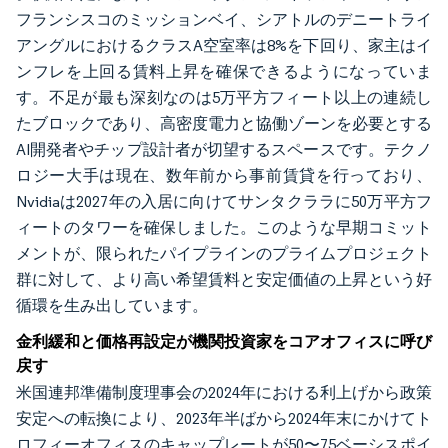
フランシスコのミッションベイ、シアトルのデニートライ
アングルにおけるクラスA空室率は8%を下回り、家主はイ
ンフレを上回る賃料上昇を確保できるようになっていま
す。不足が最も深刻なのは5万平方フィート以上の連続し
たブロックであり、高密度電力と協働ゾーンを必要とする
AI開発者やチップ設計者が切望するスペースです。テクノ
ロジー大手は現在、数年前から事前賃貸を行っており、
Nvidiaは2027年の入居に向けてサンタクララに50万平方フ
ィートのタワーを確保しました。このような早期コミット
メントが、限られたパイプラインのプライムプロジェクト
群に対して、より高い希望賃料と安定価値の上昇という好
循環を生み出しています。
金利緩和と価格再設定が機関投資家をコアオフィスに呼び
戻す
米国連邦準備制度理事会の2024年における利上げから政策
安定への転換により、2023年半ばから2024年末にかけてト
ロフィーオフィスのキャップレートが50〜75ベーシスポイ