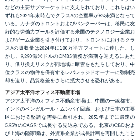
などの主要サブマーケットに支えられており、これらはい
ずれも2024年末時点でクラスAの空室率が8%未満となって
いる。カナダのトロントおよびバンクーバーは、移民に友
好的な労働力プールを評価する米国のテクノロジー企業お
よびゲーム企業を引き付けており、トロントにおけるクラ
スAの吸収量は2024年に180万平方フィートに達した。し
かし、9,290億米ドルのCMBS債務が満期を迎えるにあた
り、借り換えリスクが同地域に暗雲をもたらしており、中
位クラスの物件を保有するレバレッジドオーナーに強制売
却を迫り、品質格差をさらに拡大させる恐れがある。
アジア太平洋オフィス不動産市場
アジア太平洋のオフィス不動産市場は、中国の一線都市、
インドのベンガルール・ムンバイ回廊、および日本の主要
区における堅調な需要に牽引され、2031年までに最速の
5.95%のCAGRで成長する見込みである。北京のCBDおよ
び上海の陸家嘴は、外資系企業が成長計画を再開したこと