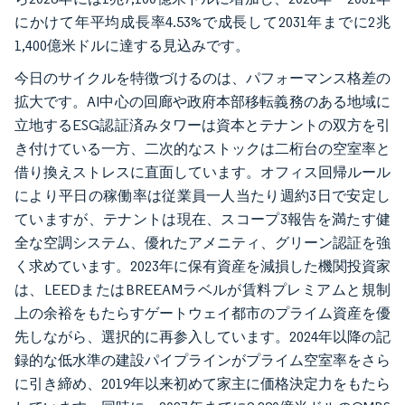
にかけて年平均成長率4.53%で成長して2031年までに2兆
1,400億米ドルに達する見込みです。
今日のサイクルを特徴づけるのは、パフォーマンス格差の
拡大です。AI中心の回廊や政府本部移転義務のある地域に
立地するESG認証済みタワーは資本とテナントの双方を引
き付けている一方、二次的なストックは二桁台の空室率と
借り換えストレスに直面しています。オフィス回帰ルール
により平日の稼働率は従業員一人当たり週約3日で安定し
ていますが、テナントは現在、スコープ3報告を満たす健
全な空調システム、優れたアメニティ、グリーン認証を強
く求めています。2023年に保有資産を減損した機関投資家
は、LEEDまたはBREEAMラベルが賃料プレミアムと規制
上の余裕をもたらすゲートウェイ都市のプライム資産を優
先しながら、選択的に再参入しています。2024年以降の記
録的な低水準の建設パイプラインがプライム空室率をさら
に引き締め、2019年以来初めて家主に価格決定力をもたら