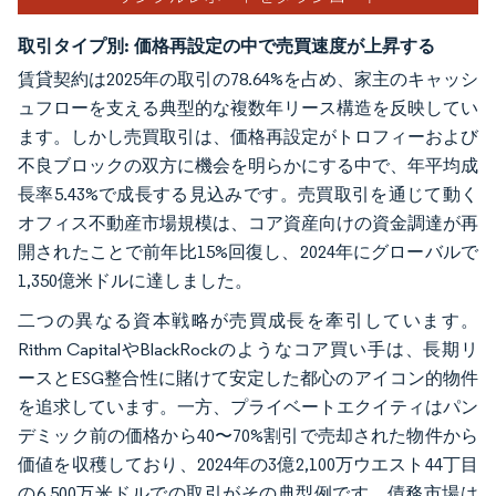
取引タイプ別:
価格再設定の中で売買速度が上昇する
賃貸契約は2025年の取引の78.64%を占め、家主のキャッシ
ュフローを支える典型的な複数年リース構造を反映してい
ます。しかし売買取引は、価格再設定がトロフィーおよび
不良ブロックの双方に機会を明らかにする中で、年平均成
長率5.43%で成長する見込みです。売買取引を通じて動く
オフィス不動産市場規模は、コア資産向けの資金調達が再
開されたことで前年比15%回復し、2024年にグローバルで
1,350億米ドルに達しました。
二つの異なる資本戦略が売買成長を牽引しています。
Rithm CapitalやBlackRockのようなコア買い手は、長期リ
ースとESG整合性に賭けて安定した都心のアイコン的物件
を追求しています。一方、プライベートエクイティはパン
デミック前の価格から40〜70%割引で売却された物件から
価値を収穫しており、2024年の3億2,100万ウエスト44丁目
の6,500万米ドルでの取引がその典型例です。債務市場は