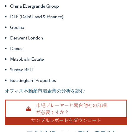
China Evergrande Group
DLF (Delhi Land & Finance)
Gecina
Derwent London
Dexus
Mitsubishi Estate
Suntec REIT
Buckingham Properties
オフィス不動産市場企業の分析を読む