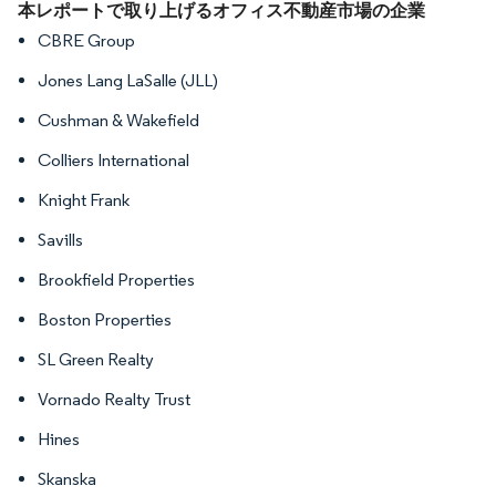
画像 © Mordor Intelligence。再利用にはCC BY 4.0の表示が必要です。
本レポートで取り上げるオフィス不動産市場の企業
CBRE Group
Jones Lang LaSalle (JLL)
Cushman & Wakefield
Colliers International
Knight Frank
Savills
Brookfield Properties
Boston Properties
SL Green Realty
Vornado Realty Trust
Hines
Skanska