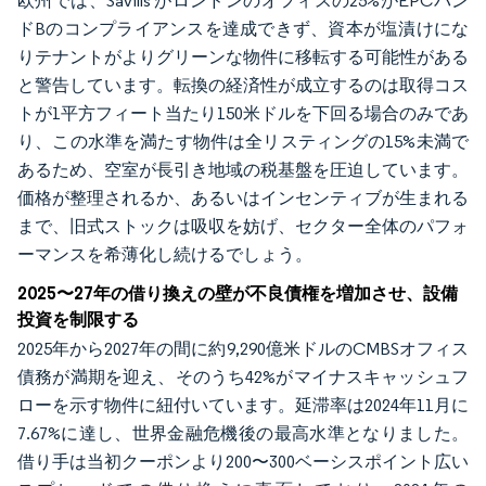
欧州では、Savills がロンドンのオフィスの25%がEPCバン
ドBのコンプライアンスを達成できず、資本が塩漬けにな
りテナントがよりグリーンな物件に移転する可能性がある
と警告しています。転換の経済性が成立するのは取得コス
トが1平方フィート当たり150米ドルを下回る場合のみであ
り、この水準を満たす物件は全リスティングの15%未満で
あるため、空室が長引き地域の税基盤を圧迫しています。
価格が整理されるか、あるいはインセンティブが生まれる
まで、旧式ストックは吸収を妨げ、セクター全体のパフォ
ーマンスを希薄化し続けるでしょう。
2025〜27年の借り換えの壁が不良債権を増加させ、設備
投資を制限する
2025年から2027年の間に約9,290億米ドルのCMBSオフィス
債務が満期を迎え、そのうち42%がマイナスキャッシュフ
ローを示す物件に紐付いています。延滞率は2024年11月に
7.67%に達し、世界金融危機後の最高水準となりました。
借り手は当初クーポンより200〜300ベーシスポイント広い