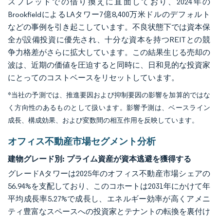
スプレッドでの借り換えに直面しており、2024年の
BrookfieldによるLAタワー7億8,400万米ドルのデフォルト
などの事例を引き起こしています。不良状態下では資本保
全が設備投資に優先され、十分な資本を持つREITとの競
争力格差がさらに拡大しています。この結果生じる売却の
波は、近期の価値を圧迫すると同時に、日和見的な投資家
にとってのコストベースをリセットしています。
*当社の予測では、推進要因および抑制要因の影響を加算的ではな
く方向性のあるものとして扱います。影響予測は、ベースライン
成長、構成効果、および変数間の相互作用を反映しています。
オフィス不動産市場セグメント分析
建物グレード別:
プライム資産が資本逃避を獲得する
グレードAタワーは2025年のオフィス不動産市場シェアの
56.94%を支配しており、このコホートは2031年にかけて年
平均成長率5.27%で成長し、エネルギー効率が高くアメニ
ティ豊富なスペースへの投資家とテナントの転換を裏付け