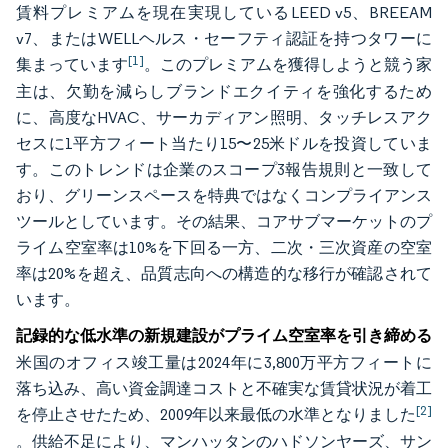
賃料プレミアムを現在実現しているLEED v5、BREEAM
v7、またはWELLヘルス・セーフティ認証を持つタワーに
[1]
集まっています
。このプレミアムを獲得しようと競う家
主は、欠勤を減らしブランドエクイティを強化するため
に、高度なHVAC、サーカディアン照明、タッチレスアク
セスに1平方フィート当たり15〜25米ドルを投資していま
す。このトレンドは企業のスコープ3報告規則と一致して
おり、グリーンスペースを特典ではなくコンプライアンス
ツールとしています。その結果、コアサブマーケットのプ
ライム空室率は10%を下回る一方、二次・三次資産の空室
率は20%を超え、品質志向への構造的な移行が確認されて
います。
記録的な低水準の新規建設がプライム空室率を引き締める
米国のオフィス竣工量は2024年に3,800万平方フィートに
落ち込み、高い資金調達コストと不確実な賃貸状況が着工
[2]
を停止させたため、2009年以来最低の水準となりました
。供給不足により、マンハッタンのハドソンヤーズ、サン