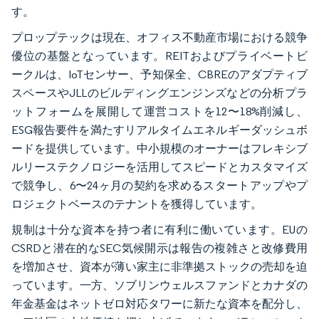
す。
プロップテックは現在、オフィス不動産市場における競争
優位の基盤となっています。REITおよびプライベートビ
ークルは、IoTセンサー、予知保全、CBREのアダプティブ
スペースやJLLのビルディングエンジンズなどの分析プラ
ットフォームを展開して運営コストを12〜18%削減し、
ESG報告要件を満たすリアルタイムエネルギーダッシュボ
ードを提供しています。中小規模のオーナーはフレキシブ
ルリーステクノロジーを活用してスピードとカスタマイズ
で競争し、6〜24ヶ月の契約を求めるスタートアップやプ
ロジェクトベースのテナントを獲得しています。
規制は十分な資本を持つ者に有利に働いています。EUの
CSRDと潜在的なSEC気候開示は報告の複雑さと改修費用
を増加させ、資本が薄い家主に非準拠ストックの売却を迫
っています。一方、ソブリンウェルスファンドとカナダの
年金基金はネットゼロ対応タワーに新たな資本を配分し、