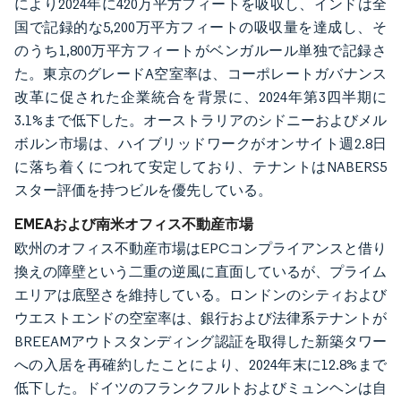
により2024年に420万平方フィートを吸収し、インドは全
国で記録的な5,200万平方フィートの吸収量を達成し、そ
のうち1,800万平方フィートがベンガルール単独で記録さ
た。東京のグレードA空室率は、コーポレートガバナンス
改革に促された企業統合を背景に、2024年第3四半期に
3.1%まで低下した。オーストラリアのシドニーおよびメル
ボルン市場は、ハイブリッドワークがオンサイト週2.8日
に落ち着くにつれて安定しており、テナントはNABERS5
スター評価を持つビルを優先している。
EMEAおよび南米オフィス不動産市場
欧州のオフィス不動産市場はEPCコンプライアンスと借り
換えの障壁という二重の逆風に直面しているが、プライム
エリアは底堅さを維持している。ロンドンのシティおよび
ウエストエンドの空室率は、銀行および法律系テナントが
BREEAMアウトスタンディング認証を取得した新築タワー
への入居を再確約したことにより、2024年末に12.8%まで
低下した。ドイツのフランクフルトおよびミュンヘンは自