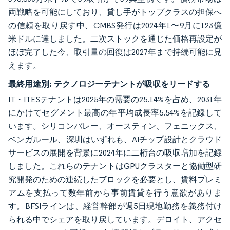
両戦略を可能にしており、貸し手がトップクラスの担保へ
の信頼を取り戻す中、CMBS発行は2024年1〜9月に123億
米ドルに達しました。二次ストックを通じた価格再設定が
ほぼ完了した今、取引量の回復は2027年まで持続可能に見
えます。
最終用途別:
テクノロジーテナントが吸収をリードする
IT・ITESテナントは2025年の需要の25.14%を占め、2031年
にかけてセグメント最高の年平均成長率5.54%を記録して
います。シリコンバレー、オースティン、フェニックス、
ベンガルール、深圳はいずれも、AIチップ設計とクラウド
サービスの展開を背景に2024年に二桁台の吸収増加を記録
しました。これらのテナントはGPUクラスターと協働型研
究開発のための連続したブロックを必要とし、賃料プレミ
アムを支払って数年前から事前賃貸を行う意欲がありま
す。BFSIラインは、経営幹部が週5日現地勤務を義務付け
られる中でシェアを取り戻しています。デロイト、アクセ