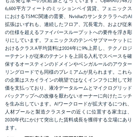
も活発な単一の供給源となっています。OpenAIの48万
6,600平方フィートのミッションベイ賃貸、フェニックス
におけるTSMC関連の需要、NvidiaのサンタクララへのAI
拡張はいずれも、連続したフロア、冗長電力、および従来
の仕様を超えるファイバースループットへの要件を浮き彫
りにしています。フェニックスのテンペサブマーケットに
おけるクラスA平均賃料は2024年に9%上昇し、テクノロジ
ーテナントが従来のテナントを上回る入札でスペースを確
保するオースティンのドメインやベンガルールのアウター
リングロードでも同様のプレミアムが見られます。これら
の企業はスカイラインの眺望ではなくインフラに対して対
価を支払っており、液冷データルームとマイクログリッド
バックアップへの改修を厭わないオーナーに向けたニッチ
を生み出しています。AIワークロードが拡大するにつれ、
人材プールと製造クラスターの近くに位置する家主は、
2030年代にかけて突出した賃料成長を獲得する立場にあり
ます。