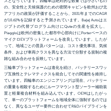
スとなっています。四輪車は絶対的な数量では小さいもの
の、安全性と天候保護のための密閉キャビンを欧州おび北
アフリカの政策が評価することから、2031年までのCAGR
が10.62%を記録すると予測されています。Bajaj Autoはエ
ジプトの代替プログラム向けにQuteの生産を拡大し、
Piaggioは欧州の密集した都市中心部向けにPorterベースの
マイクロEVプラットフォームを改良しています。したが
って、地域ごとの普及パターンは、コスト優先事項、気候
条件、および車両クラスを異なる方法で分類する規制の複
雑な組み合わせを反映しています。
三輪車プラットフォームは進化を続け、バッテリースワッ
プ互換性とテレマティクスを統合してその関連性を維持し
ています。四輪車のエンジニアリングは現在、バッテリー
の重量を相殺するためにルーフマウント型ソーラー補助装
置と軽量複合材料を組み込んでいます。OEMはしたがっ
て、単一のプラットフォームを地域全体に強制するのでは
なく、異なるユーザー要件に合わせてR&Dパイプラインを