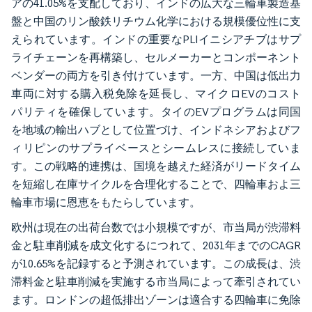
アの41.05%を支配しており、インドの広大な三輪車製造基
盤と中国のリン酸鉄リチウム化学における規模優位性に支
えられています。インドの重要なPLIイニシアチブはサプ
ライチェーンを再構築し、セルメーカーとコンポーネント
ベンダーの両方を引き付けています。一方、中国は低出力
車両に対する購入税免除を延長し、マイクロEVのコスト
パリティを確保しています。タイのEVプログラムは同国
を地域の輸出ハブとして位置づけ、インドネシアおよびフ
ィリピンのサプライベースとシームレスに接続していま
す。この戦略的連携は、国境を越えた経済がリードタイム
を短縮し在庫サイクルを合理化することで、四輪車およ三
輪車市場に恩恵をもたらしています。
欧州は現在の出荷台数では小規模ですが、市当局が渋滞料
金と駐車削減を成文化するにつれて、2031年までのCAGR
が10.65%を記録すると予測されています。この成長は、渋
滞料金と駐車削減を実施する市当局によって牽引されてい
ます。ロンドンの超低排出ゾーンは適合する四輪車に免除