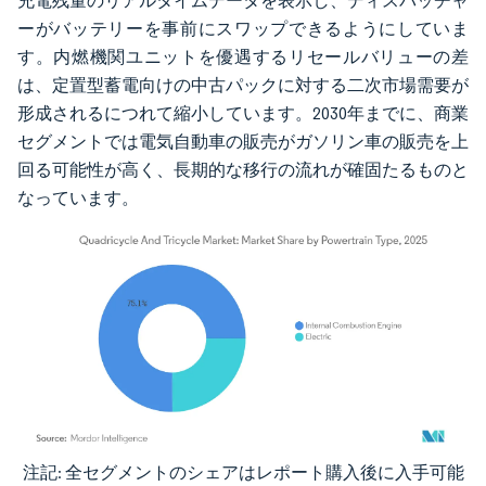
充電残量のリアルタイムデータを表示し、ディスパッチャ
ーがバッテリーを事前にスワップできるようにしていま
す。内燃機関ユニットを優遇するリセールバリューの差
は、定置型蓄電向けの中古パックに対する二次市場需要が
形成されるにつれて縮小しています。2030年までに、商業
セグメントでは電気自動車の販売がガソリン車の販売を上
回る可能性が高く、長期的な移行の流れが確固たるものと
なっています。
注記: 全セグメントのシェアはレポート購入後に入手可能
画像 © Mordor Intelligence。再利用にはCC BY 4.0の表示が必要です。