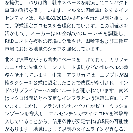
を提供し、パリは路上駐車スペースを削減してコンパクト
車両の選択を促しています。マルタの四輪車に対するイン
センティブは、規則168/2013の標準化された規制と相まっ
て、型式認定プロセスを合理化しています。この明確さを
活かして、メーカーはEU全域でのローンチを調整し、
R&Dコストを複数の市場に分散させ、四輪車および三輪車
市場における地域のシェアを強化しています。
北米は慎重ながらも着実にペースを上げており、カリフォ
ルニア州の先進クリーンフリート規則などの州レベルの義
務を活用しています。中東・アフリカでは、エジプトが四
輪タクシーを公式に認定したことで成長が牽引され、イン
ドのサプライヤーへの輸出ルートが開かれています。南米
はマクロ済問題と不安定なインフラという課題に直面して
います。しかし、ブラジルのサンパウロがゼロエミッショ
ンゾーンを導入し、アルゼンチンがマイクロEVを試験導
入していることから、信用条件が安定すれば成長の可能性
があります。地域によって規制のタイムラインが異なるこ