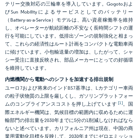
テリー交換対応の三輪車を導入しています。Gogotoおよ
びSun Mobilityによるサービスとしてのバッテリー
（Battery-as-a-Service）モデルは、高い資産稼働率を維持
し、オペレーターが航続距離の不安なく長時間シフトの運
行を可能にしています。低排出ゾーンの規制強化と相まっ
て、これらの経済性はルート計画をコンパクトな電動車両
に傾けています。小包輸送量の増加は、したがって、シャ
シー受注に直接反映され、部品メーカーにとっての好循環
を維持しています。
内燃機関から電動へのシフトを加速する排出規制
ユーロ7および将来のインドBS7基準は、Lカテゴリー車両
の粒子状物質の上限を厳しくし、ガソリンプラットフォー
[1]
ムのコンプライアンスコストを押し上げています
。国
際エネルギー機関は、気候目標の範囲内に収めるために運
輸部門の排出量を2030年までに5分の1削減しなければなら
ないと述べています。カリフォルニア州は現在、中国の商
業用電動化目標を反映して、2030年までにゼロエミッショ