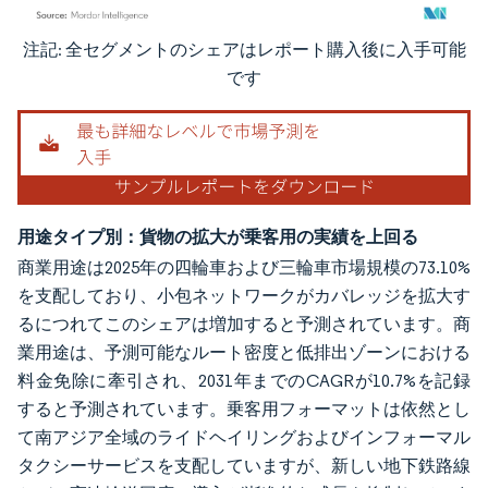
注記: 全セグメントのシェアはレポート購入後に入手可能
画像 © Mordor Intelligence。再利用にはCC BY 4.0の表示が必要です。
です
用途タイプ別：貨物の拡大が乗客用の実績を上回る
商業用途は2025年の四輪車および三輪車市場規模の73.10%
を支配しており、小包ネットワークがカバレッジを拡大す
るにつれてこのシェアは増加すると予測されています。商
業用途は、予測可能なルート密度と低排出ゾーンにおける
料金免除に牽引され、2031年までのCAGRが10.7%を記録
すると予測されています。乗客用フォーマットは依然とし
て南アジア全域のライドヘイリングおよびインフォーマル
タクシーサービスを支配していますが、新しい地下鉄路線