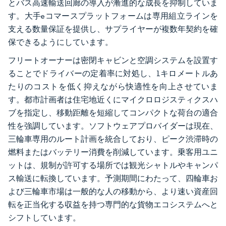
とバス高速輸送回廊の導入が漸進的な成長を抑制していま
す。大手eコマースプラットフォームは専用組立ラインを
支える数量保証を提供し、サプライヤーが複数年契約を確
保できるようにしています。
フリートオーナーは密閉キャビンと空調システムを設置す
ることでドライバーの定着率に対処し、1キロメートルあ
たりのコストを低く抑えながら快適性を向上させていま
す。都市計画者は住宅地近くにマイクロロジスティクスハ
ブを指定し、移動距離を短縮してコンパクトな荷台の適合
性を強調しています。ソフトウェアプロバイダーは現在、
三輪車専用のルート計画を統合しており、ピーク渋滞時の
燃料またはバッテリー消費を削減しています。乗客用ユニ
ットは、規制が許可する場所では観光シャトルやキャンパ
ス輸送に転換しています。予測期間にわたって、四輪車お
よび三輪車市場は一般的な人の移動から、より速い資産回
転を正当化する収益を持つ専門的な貨物エコシステムへと
シフトしています。