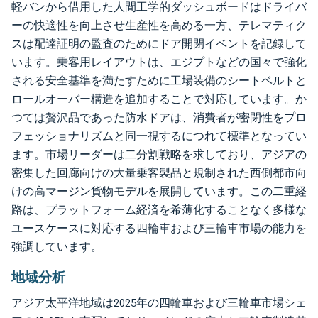
軽バンから借用した人間工学的ダッシュボードはドライバ
ーの快適性を向上させ生産性を高める一方、テレマティク
スは配達証明の監査のためにドア開閉イベントを記録して
います。乗客用レイアウトは、エジプトなどの国々で強化
される安全基準を満たすために工場装備のシートベルトと
ロールオーバー構造を追加することで対応しています。か
つては贅沢品であった防水ドアは、消費者が密閉性をプロ
フェッショナリズムと同一視するにつれて標準となってい
ます。市場リーダーは二分割戦略を求しており、アジアの
密集した回廊向けの大量乗客製品と規制された西側都市向
けの高マージン貨物モデルを展開しています。この二重経
路は、プラットフォーム経済を希薄化することなく多様な
ユースケースに対応する四輪車および三輪車市場の能力を
強調しています。
地域分析
アジア太平洋地域は2025年の四輪車および三輪車市場シェ