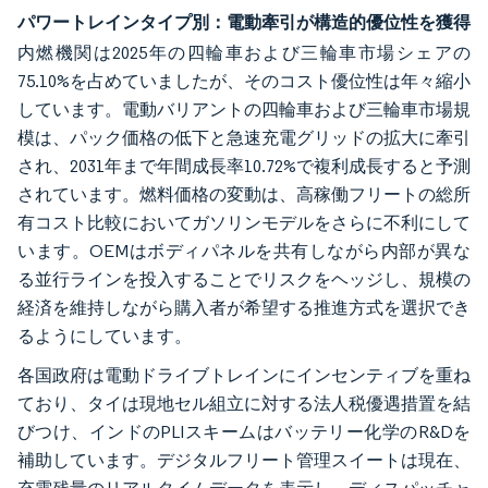
パワートレインタイプ別：電動牽引が構造的優位性を獲得
内燃機関は2025年の四輪車および三輪車市場シェアの
75.10%を占めていましたが、そのコスト優位性は年々縮小
しています。電動バリアントの四輪車および三輪車市場規
模は、パック価格の低下と急速充電グリッドの拡大に牽引
され、2031年まで年間成長率10.72%で複利成長すると予測
されています。燃料価格の変動は、高稼働フリートの総所
有コスト比較においてガソリンモデルをさらに不利にして
います。OEMはボディパネルを共有しながら内部が異な
る並行ラインを投入することでリスクをヘッジし、規模の
経済を維持しながら購入者が希望する推進方式を選択でき
るようにしています。
各国政府は電動ドライブトレインにインセンティブを重ね
ており、タイは現地セル組立に対する法人税優遇措置を結
びつけ、インドのPLIスキームはバッテリー化学のR&Dを
補助しています。デジタルフリート管理スイートは現在、