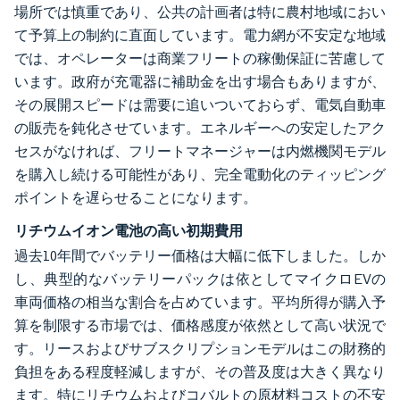
場所では慎重であり、公共の計画者は特に農村地域におい
て予算上の制約に直面しています。電力網が不安定な地域
では、オペレーターは商業フリートの稼働保証に苦慮して
います。政府が充電器に補助金を出す場合もありますが、
その展開スピードは需要に追いついておらず、電気自動車
の販売を鈍化させています。エネルギーへの安定したアク
セスがなければ、フリートマネージャーは内燃機関モデル
を購入し続ける可能性があり、完全電動化のティッピング
ポイントを遅らせることになります。
リチウムイオン電池の高い初期費用
過去10年間でバッテリー価格は大幅に低下しました。しか
し、典型的なバッテリーパックは依としてマイクロEVの
車両価格の相当な割合を占めています。平均所得が購入予
算を制限する市場では、価格感度が依然として高い状況で
す。リースおよびサブスクリプションモデルはこの財務的
負担をある程度軽減しますが、その普及度は大きく異なり
ます。特にリチウムおよびコバルトの原材料コストの不安