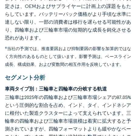
定さは、OEMおよびサプライヤーに計画上の課題をもた
らしています。バッテリーパック価格がより手頃な水準に
達しない限り、一部の消費者は移行を遅らせる可能性があ
り、四輪車および三輪車市場の短期的な成長を鈍化させる
恐れがあります。
*当社の予測では、推進要因および抑制要因の影響を加算的ではな
く方向性のあるものとして扱います。影響予測は、ベースライン
成長、構成効果、および変数間の相互作用を反映しています。
セグメント分析
車両タイプ別：三輪車と四輪車の分岐する軌道
三輪車は2025年の四輪車および三輪車市場シェアの87.05%
という圧倒的な割合を占め、インド、タイ、インドネシア
に根付いた製造クラスターによって支えられています。三
輪車の四輪車および三輪車市場規模は着実に拡大すると予
測されていますが、四輪フォーマットよりも緩やかなペー