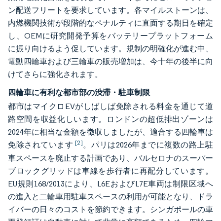
ン配送フリートを要求しています。各マイルストーンは、
内燃機関技術が段階的なペナルティに直面する期日を確定
し、OEMに研究開発予算をバッテリープラットフォーム
に振り向けるよう促しています。規制の明確化が進む中、
電動四輪車および三輪車の販売増加は、今十年の後半に向
けてさらに強化されます。
四輪車に有利な都市部の渋滞・駐車制限
都市はマイクロEVがしばしば免除される料金を通じて道
路空間を収益化しいます。ロンドンの超低排出ゾーンは
2024年に相当な金額を徴収しましたが、適合する四輪車は
[2]
免除されています
。パリは2026年までに複数の路上駐
車スペースを廃止する計画であり、バルセロナのスーパー
ブロックグリッドは車線を歩行者に再配分しています。
EU規則168/2013により、L6EおよびL7E車両は制限区域へ
の進入と二輪車用駐車スペースの利用が可能となり、ドラ
イバーの日々のコストを節約できます。シンガポールの車