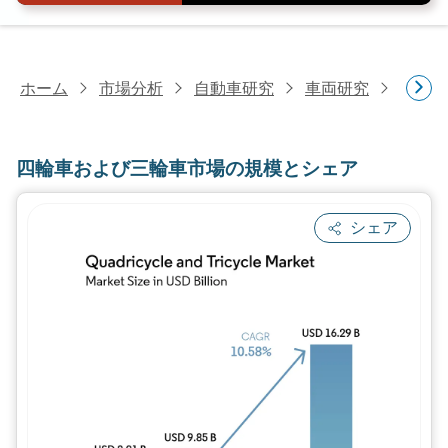
ホーム
市場分析
自動車研究
車両研究
四輪車
四輪車および三輪車市場の規模とシェア
シェア