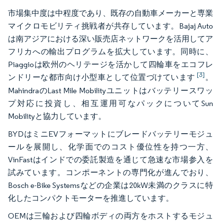
市場集中度は中程度であり、既存の自動車メーカーと専業
マイクロモビリティ挑戦者が共存しています。Bajaj Auto
は南アジアにおける深い販売店ネットワークを活用してア
フリカへの輸出プログラムを拡大しています。同時に、
Piaggioは欧州のヘリテージを活かして四輪車をエコフレ
[3]
ンドリーな都市向け小型車として位置づけています
。
MahindraのLast Mile Mobilityユニットはバッテリースワッ
プ対応に投資し、相互運用可なパックについてSun
Mobilityと協力しています。
BYDはミニEVフォーマットにブレードバッテリーモジュ
ールを展開し、化学面でのコスト優位性を持つ一方、
VinFastはインドでの委託製造を通じて急速な市場参入を
試みています。コンポーネントの専門化が進んでおり、
Bosch e-Bike Systemsなどの企業は20kW未満のクラスに特
化したコンパクトモーターを推進しています。
OEMは三輪および四輪ボディの両方をホストするモジュ