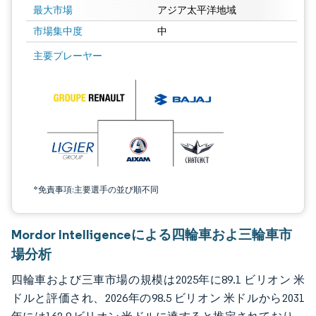
最大市場
アジア太平洋地域
市場集中度
中
画像 © Mordor Intelligence。再利用にはCC BY 4.0の表示が必要です。
主要プレーヤー
*免責事項:主要選手の並び順不同
Mordor Intelligenceによる四輪車およ三輪車市
場分析
四輪車および三車市場の規模は2025年に89.1 ビリオン 米
ドルと評価され、2026年の98.5 ビリオン 米ドルから2031