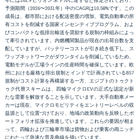
年には162.9 ビリオン 米ドルに達すると推定されており、
予測期間（2026〜2031年）中のCAGRは10.58%です。この
成長は、都市部における配送密度の増加、電気自動車の所
有コストを削減する国家インセンティブプログラム、およ
びコンパクトな低排出輸送を奨励する規制の枠組みによっ
て牽引されています。内燃機関製品が現在の出荷台数を支
配していますが、バッテリーコストが引き続き低下し、ス
ワップネットワークがダウンタイムを削減しているため、
電動モデルが工場ラインの生産時間を確保しています。欧
州における厳格な排出規制とインドで計画されているBS7
規制がコスト計算を再構築する一方、エジプトのトゥクト
ゥク代替スキームは、四輪マイクロEVの正式な認定が新
たな需要を解放することを示しています。大手自動車メー
カーは現在、マイクロモビリティをエントリーレベルの収
益源として位置づけており、地域の政策動向を反映したポ
ートフォリオ拡張を推進しています。これらの要因が相ま
って、四輪および三輪車市場は貨物および乗客の両ニッチ
にわたって急速な普及曲線を描いています。