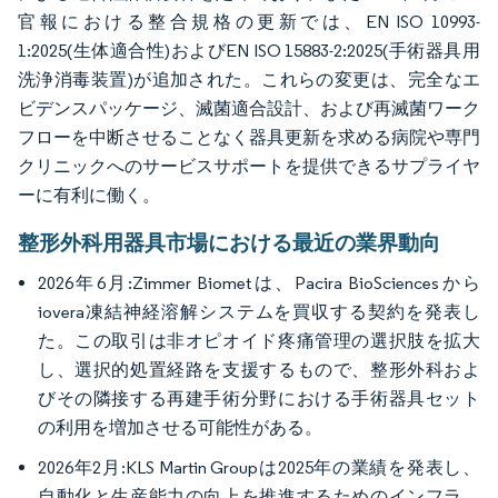
官報における整合規格の更新では、EN ISO 10993-
1:2025(生体適合性)およびEN ISO 15883-2:2025(手術器具用
洗浄消毒装置)が追加された。これらの変更は、完全なエ
ビデンスパッケージ、滅菌適合設計、および再滅菌ワーク
フローを中断させることなく器具更新を求める病院や専門
クリニックへのサービスサポートを提供できるサプライヤ
ーに有利に働く。
整形外科用器具市場における最近の業界動向
2026年6月:Zimmer Biometは、Pacira BioSciencesから
iovera凍結神経溶解システムを買収する契約を発表し
た。この取引は非オピオイド疼痛管理の選択肢を拡大
し、選択的処置経路を支援するもので、整形外科およ
びその隣接する再建手術分野における手術器具セット
の利用を増加させる可能性がある。
2026年2月:KLS Martin Groupは2025年の業績を発表し、
自動化と生産能力の向上を推進するためのインフラ、