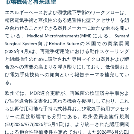
市場機会と将来展望
エネルギーベースおよび顕微鏡下手術のワークフローは、
精密電気手術と互換性のある処置特化型アクセサリーを組
み合わせることができる器具メーカーに新たな余地を開い
ている。Medical Microinstruments(MMI)による、Symani
Surgical System向けRobotic Sutureの米国での商業展開
(2026年4月)は、再建手術用途における動作スケーリング
と組織操作のために設計された専用マイクロ器具および縫
合糸への需要の高まりを浮き彫りにしており、低侵襲およ
び電気手術技術への傾向という報告テーマを補完してい
る。
欧州では、MDR適合更新が、再滅菌の検証済み手順およ
び生体適合性文書化に関わる機会を後押ししており、これ
らは再使用可能な手持ち式器具および電気手術用アクセサ
リーに直接影響する分野である。欧州委員会施行規則
(EU)2026/977(2026年5月4日)は、より統一された認証機関
による適合性評価要件を定めており、また2026年6月のEU