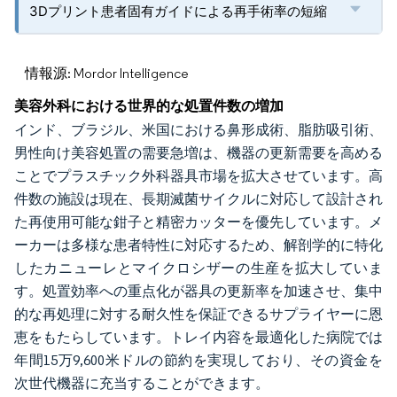
3Dプリント患者固有ガイドによる再手術率の短縮
情報源: Mordor Intelligence
美容外科における世界的な処置件数の増加
インド、ブラジル、米国における鼻形成術、脂肪吸引術、
男性向け美容処置の需要急増は、機器の更新需要を高める
ことでプラスチック外科器具市場を拡大させています。高
件数の施設は現在、長期滅菌サイクルに対応して設計され
た再使用可能な鉗子と精密カッターを優先しています。メ
ーカーは多様な患者特性に対応するため、解剖学的に特化
したカニューレとマイクロシザーの生産を拡大していま
す。処置効率への重点化が器具の更新率を加速させ、集中
的な再処理に対する耐久性を保証できるサプライヤーに恩
恵をもたらしています。トレイ内容を最適化した病院では
年間15万9,600米ドルの節約を実現しており、その資金を
次世代機器に充当することができます。