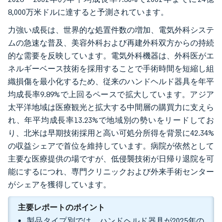
8,000万米ドルに達すると予測されています。
力強い成長は、世界的な処置件数の増加、電気外科システ
ムの急速な普及、美容外科および再建外科双方からの持続
的な需要を反映しています。電気外科機器は、外科医がエ
ネルギーベース技術を採用することで手術時間を短縮し組
織損傷を最小化するため、従来のハンドヘルド器具を年平
均成長率9.89%で上回るペースで拡大しています。アジア
太平洋地域は医療観光と拡大する中間層の購買力に支えら
れ、年平均成長率13.23%で地域別の勢いをリードしてお
り、北米は早期技術採用と高い可処分所得を背景に42.34%
の収益シェアで首位を維持しています。病院が依然として
主要な医療提供の場ですが、低侵襲技術が日帰り退院を可
能にするにつれ、専門クリニックおよび外来手術センター
がシェアを獲得しています。
主要レポートのポイント
製品タイプ別では、ハンドヘルド器具が2025年の