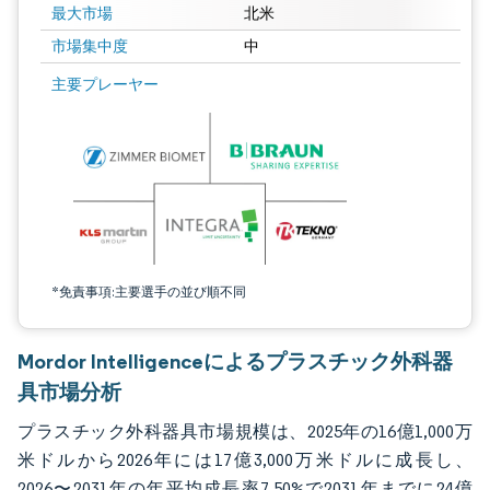
最大市場
北米
市場集中度
中
画像 © Mordor Intelligence。再利用にはCC BY 4.0の表示が必要です。
主要プレーヤー
*免責事項:主要選手の並び順不同
Mordor Intelligenceによるプラスチック外科器
具市場分析
プラスチック外科器具市場規模は、2025年の16億1,000万
米ドルから2026年には17億3,000万米ドルに成長し、
2026〜2031年の年平均成長率7.50%で2031年までに24億