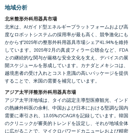
地域分析
北米整形外科用器具市場
北米は、AIガイド型エネルギープラットフォームおよび高
度なロボットシステムの採用率が最も高く、競争激化にも
かからず2025年の整形外科用器具市場シェア41.94%を維持
しています。2025年2月の真皮フィラー公聴会など、FDA
との継続的な関与が厳格な安全文化を支え、デバイスの展
開スケジュールを形成しています。カナダとメキシコは、
越境患者の受け入れとコスト意識の高いパッケージを提供
することで、米国の需要を補完しています。
アジア太平洋整形外科用器具市場
アジア太平洋地域は、タイの認定主導型医療観光、インド
の熟練外科医の余剰、中国および日本における堅調な国内
需要に牽引され、13.05%のCAGRを記録しています。韓国
のクリニックが審美的トレンドを設定し、それが地域全体
に広がることで、マイクロパワードカニューレおよび精密