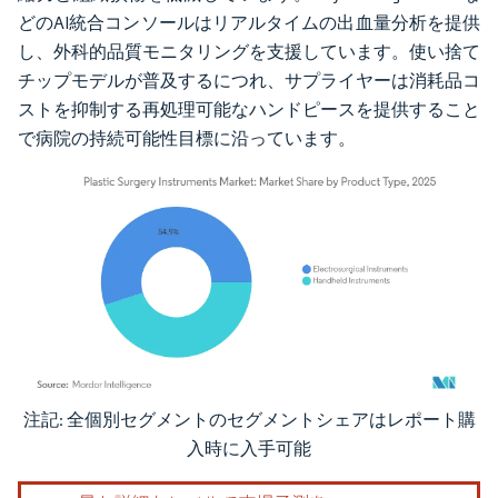
どのAI統合コンソールはリアルタイムの出血量分析を提供
し、外科的品質モニタリングを支援しています。使い捨て
チップモデルが普及するにつれ、サプライヤーは消耗品コ
ストを抑制する再処理可能なハンドピースを提供すること
で病院の持続可能性目標に沿っています。
注記: 全個別セグメントのセグメントシェアはレポート購
画像 © Mordor Intelligence。再利用にはCC BY 4.0の表示が必要です。
入時に入手可能