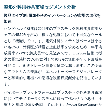
整形外科用器具市場セグメント分析
製品タイプ別:
電気外科のイノベーションが市場の進化を
加速
ハンドヘルド機器は2025年のプラスチック外科器具市場シ
ェアの45.10%を占め、様々な処置において不可欠なツール
として機能しています。電気外科システムはベースは小さ
いものの、外科医が精度と止血効率を求めるため、年平均
成長率9.77%で急成長する見込みです。LigaSure技術は従
来の電気焼灼の59.4%に対して90.2%の無血ポケット形成を
可能にし、術後ドレーン量を大幅に低減します。この明確
なアウトカムの差異が、エネルギーベースのジェネレータ
ーと革新的な電極への急速な設備投資配分を促進していま
す。
バイポーラプラットフォームはプラスチック外科器具市場
においてモノポーラシステムに取って代わりつつあり、圧
縮力と組織損傷を低減しています。Stryker SurgiCount+な