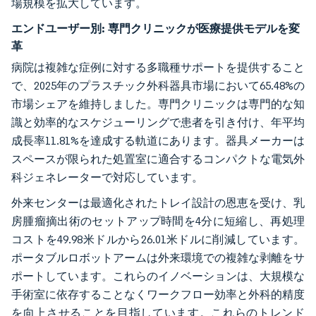
場規模を拡大しています。
エンドユーザー別:
専門クリニックが医療提供モデルを変
革
病院は複雑な症例に対する多職種サポートを提供すること
で、2025年のプラスチック外科器具市場において65.48%の
市場シェアを維持しました。専門クリニックは専門的な知
識と効率的なスケジューリングで患者を引き付け、年平均
成長率11.81%を達成する軌道にあります。器具メーカーは
スペースが限られた処置室に適合するコンパクトな電気外
科ジェネレーターで対応しています。
外来センターは最適化されたトレイ設計の恩恵を受け、乳
房腫瘤摘出術のセットアップ時間を4分に短縮し、再処理
コストを49.98米ドルから26.01米ドルに削減しています。
ポータブルロボットアームは外来環境での複雑な剥離をサ
ポートしています。これらのイノベーションは、大規模な
手術室に依存することなくワークフロー効率と外科的精度
を向上させることを目指しています。これらのトレンド