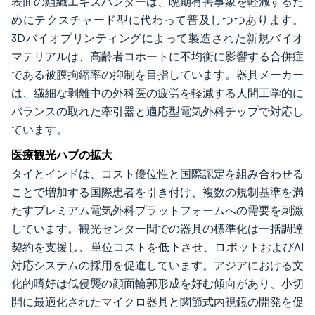
表面の組織エキスパンダーは、晩期有害事象を軽減するた
めにテクスチャード型に代わって普及しつつあります。
3Dバイオプリンティングによって製造された新規バイオ
マテリアルは、高齢者コホートに不均衡に影響する合併症
である被膜拘縮率の抑制を目指しています。器具メーカー
は、繊細な剥離中の外科医の疲労を軽減する人間工学的に
バランスの取れた牽引器と適応型電気外科チップで対応し
ています。
医療観光ハブの拡大
タイとインドは、コスト優位性と国際認定を組み合わせる
ことで増加する国際患者を引き付け、複数の規制基準を満
たすプレミアム電気外科プラットフォームへの需要を刺激
しています。観光センター間での器具の標準化は一括調達
契約を支援し、単位コストを低下させ、ロボットおよびAI
対応システムの採用を促進しています。アジアにおける文
化的嗜好は低侵襲の顔面輪郭形成を好む傾向があり、小切
開に最適化されたマイクロ器具と関節式内視鏡の開発を促