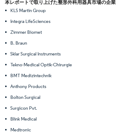
画像 © Mordor Intelligence。再利用にはCC BY 4.0の表示が必要です。
本レポートで取り上げた整形外科用器具市場の企業
KLS Martin Group
Integra LifeSciences
Zimmer Biomet
B. Braun
Sklar Surgical Instruments
Tekno-Medical Optik-Chirurgie
BMT Medizintechnik
Anthony Products
Bolton Surgical
Surgicon Pvt.
Blink Medical
Medtronic