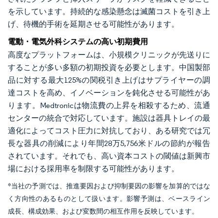
を示しています。持続的な感染懸念は滅菌コストを引き上
げ、待機的手術を延期させる可能性があります。
電動・電気外科システムの高い初期費用
高度なプラットフォームは、小規模クリニックが先送りに
することが多い多額の初期投資を必要とします。中国製部
品に対する最大125%の関税引き上げはサプライヤーの調
達コストを高め、イノベーションを鈍化させる可能性があ
ります。Medtronicは物流費の上昇を相殺するため、流通
センターの統合で対応しています。施設は器具トレイの最
適化によってコスト圧力に対抗しており、ある研究では冗
長な器具の削減により年間28万5,756米ドルの節約が報告
されています。それでも、高い資本コストの閾値は新興市
場における採用率を制限する可能性があります。
*当社の予測では、推進要因および抑制要因の影響を加算的ではな
く方向性のあるものとして扱います。影響予測は、ベースライン
成長、構成効果、および変数間の相互作用を反映しています。