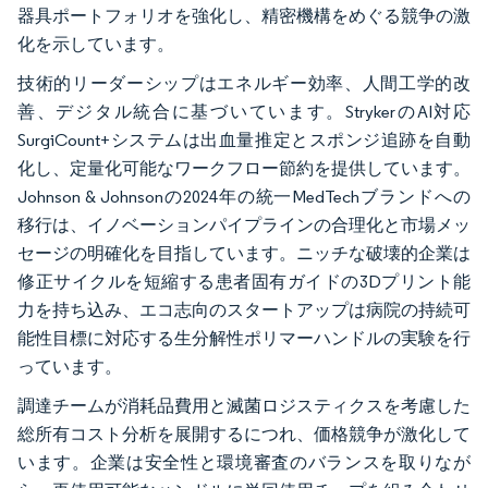
器具ポートフォリオを強化し、精密機構をめぐる競争の激
化を示しています。
技術的リーダーシップはエネルギー効率、人間工学的改
善、デジタル統合に基づいています。StrykerのAI対応
SurgiCount+システムは出血量推定とスポンジ追跡を自動
化し、定量化可能なワークフロー節約を提供しています。
Johnson & Johnsonの2024年の統一MedTechブランドへの
移行は、イノベーションパイプラインの合理化と市場メッ
セージの明確化を目指しています。ニッチな破壊的企業は
修正サイクルを短縮する患者固有ガイドの3Dプリント能
力を持ち込み、エコ志向のスタートアップは病院の持続可
能性目標に対応する生分解性ポリマーハンドルの実験を行
っています。
調達チームが消耗品費用と滅菌ロジスティクスを考慮した
総所有コスト分析を展開するにつれ、価格競争が激化して
います。企業は安全性と環境審査のバランスを取りなが