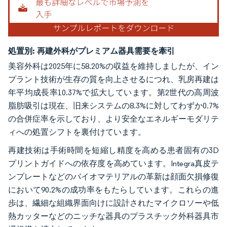
処置別:
再建外科がプレミアム器具需要を牽引
美容外科は2025年に58.20%の収益を維持しましたが、イン
プラント技術が生存の質を向上させるにつれ、乳房再建は
年平均成長率10.37%で拡大しています。第2世代の高周波
脂肪吸引は現在、旧来システムの8.3%に対してわずか0.7%
の合併症率を示しており、より安全なエネルギーモダリテ
ィへの処置シフトを裏付けています。
再建技術は手術時間を短縮し精度を高める患者固有の3D
プリントガイドへの依存度を高めています。Integra真皮テ
ンプレートなどのバイオマテリアルの革新は顔面欠損修復
において90.2%の成功率をもたらしています。これらの進
歩は、繊細な組織界面向けに設計されたマイクロソーや低
熱カッターなどのニッチな器具のプラスチック外科器具市