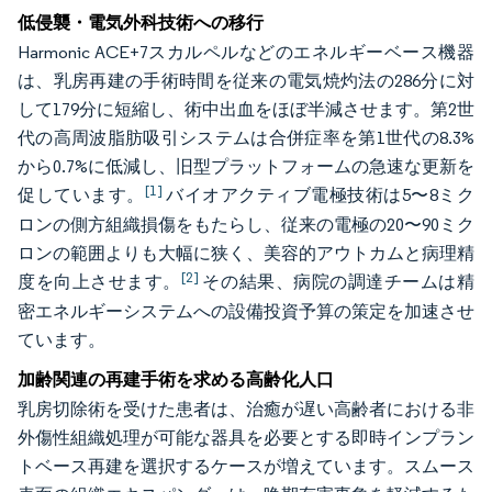
低侵襲・電気外科技術への移行
Harmonic ACE+7スカルペルなどのエネルギーベース機器
は、乳房再建の手術時間を従来の電気焼灼法の286分に対
して179分に短縮し、術中出血をほぼ半減させます。第2世
代の高周波脂肪吸引システムは合併症率を第1世代の8.3%
から0.7%に低減し、旧型プラットフォームの急速な更新を
[1]
促しています。
バイオアクティブ電極技術は5〜8ミク
ロンの側方組織損傷をもたらし、従来の電極の20〜90ミク
ロンの範囲よりも大幅に狭く、美容的アウトカムと病理精
[2]
度を向上させます。
その結果、病院の調達チームは精
密エネルギーシステムへの設備投資予算の策定を加速させ
ています。
加齢関連の再建手術を求める高齢化人口
乳房切除術を受けた患者は、治癒が遅い高齢者における非
外傷性組織処理が可能な器具を必要とする即時インプラン
トベース再建を選択するケースが増えています。スムース