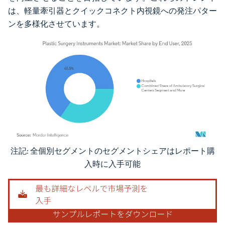
は、軽量牽引器とクイックコネクト内視鏡への発注パター
ンを多様化させています。
注記: 全個別セグメントのセグメントシェアはレポート購
画像 © Mordor Intelligence。再利用にはCC BY 4.0の表示が必要です。
入時に入手可能