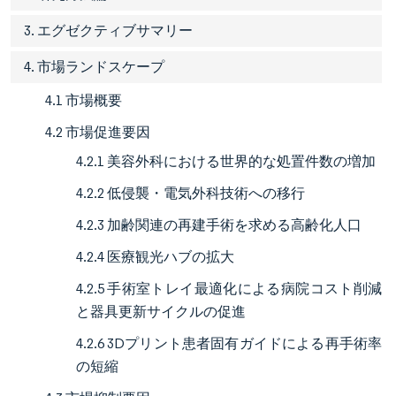
3. エグゼクティブサマリー
4. 市場ランドスケープ
4.1 市場概要
4.2 市場促進要因
4.2.1 美容外科における世界的な処置件数の増加
4.2.2 低侵襲・電気外科技術への移行
4.2.3 加齢関連の再建手術を求める高齢化人口
4.2.4 医療観光ハブの拡大
4.2.5 手術室トレイ最適化による病院コスト削減
と器具更新サイクルの促進
4.2.6 3Dプリント患者固有ガイドによる再手術率
の短縮