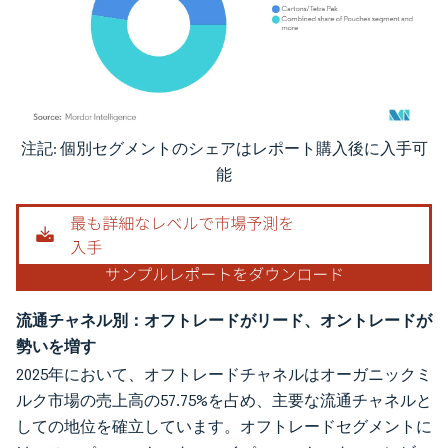
注記: 個別セグメントのシェアはレポート購入後に入手可
画像 © Mordor Intelligence。再利用にはCC BY 4.0の表示が必要です。
能
流通チャネル別：オフトレードがリード、オントレードが
勢いを増す
2025年において、オフトレードチャネルはオーガニックミ
ルク市場の売上高の57.75%を占め、主要な流通チャネルと
しての地位を確立しています。オフトレードセグメントに