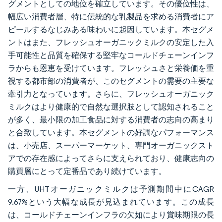
グメントとしての地位を確立しています。その優位性は、
幅広い消費者層、特に伝統的な乳製品を求める消費者にア
ピールするなじみある味わいに起因しています。本セグメ
ントはまた、フレッシュオーガニックミルクの安定した入
手可能性と品質を確保する堅牢なコールドチェーンインフ
ラからも恩恵を受けています。フレッシュさと栄養価を重
視する都市部の消費者が、このセグメントの需要の主要な
牽引力となっています。さらに、フレッシュオーガニック
ミルクはより健康的で自然な選択肢として認知されること
が多く、最小限の加工食品に対する消費者の志向の高まり
と合致しています。本セグメントの好調なパフォーマンス
は、小売店、スーパーマーケット、専門オーガニックスト
アでの存在感によってさらに支えられており、健康志向の
購買層にとって定番品であり続けています。
一方、UHTオーガニックミルクは予測期間中にCAGR
9.67%という大幅な成長が見込まれています。この成長
は、コールドチェーンインフラの欠如により賞味期限の長