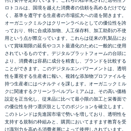
付け要件を定めています。これらの標準化された透明性プ
ロトコルは、国境を越えた消費者の信頼を高めるだけでな
く、基準を遵守する生産者の市場拡大への道を開きます。
オーガニックミルクはクリーンラベルとしての優位性を誇
っており、特に合成添加物、人工保存料、加工助剤の不使
用という点が際立っています。これらは従来の乳製品にお
いて賞味期限の延長やコスト最適化のために一般的に使用
されているものです。デジタルプラットフォームの台頭に
より、消費者は容易に成分を精査し、ブランドを比較する
ことができます。このデジタルエンパワーメントは、透明
性を重視する生産者に報い、複雑な添加物プロファイルを
持つ生産者にはペナルティを課します。オーガニックミル
クに関連するクリーンラベルプレミアムは、その高い価格
設定を正当化し、従来品に比べて最小限の加工と栄養面で
の優位性を持つ選択肢としてのポジションを確立します。
このトレンドは先進国市場で勢いを増しており、透明性を
支持する規制の枠組みと、購買においてますます教育を受
け識別力を高める消費者層によって後押しされています。