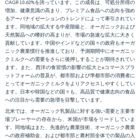
CAGR 10.62%を誇っています。この成長は、可処分所得の
増加、健康意識の高まり、プレミアム食品への志向を強め
るアーバナイゼーションのトレンドによって牽引されてい
ます。同地域の拡大する中産階級と、オーガニックおよび
天然製品への嗜好の高まりが、市場の急速な拡大に大きく
貢献しています。中国やインドなどの国々の政府もオーガ
ニック農業慣行を推進しており、予測期間中にオーガニッ
クミルクへの需要をさらに後押しすることが期待されてい
ます。また、西洋の食習慣の影響の拡大とeコマースプラ
ットフォームの普及が、都市部および準都市部の消費者に
とってオーガニックミルクをよりアクセスしやすくしてい
ます。日本や韓国などの国々も、高品質で健康志向の食品
への注目から需要の急増を目撃しています。
北米では、オーガニック乳製品に対する強い需要と主要市
場プレーヤーの存在から、米国が市場をリードしていま
す。同地域はまた、先進的な農業技術、オーガニック農業
への政府補助金、および都市部と農村部全体での製品の入