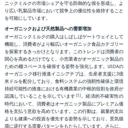
ニックミルクの市場シェアを守る防御的な堀を形成し、よ
り広い乳製品市場において競争上の優位性を維持すること
を可能にしています。
オーガニックおよび天然製品への需要増加
オーガニックミルクの購入はしばしばゲートウェイとして
機能し、消費者がより幅広いオーガニック食品カテゴリー
を探索するきっかけとなります。このトレンドは消費者の
関心を高めるだけでなく、小売業者がオーガニック製品の
ための棚スペースを確保する姿勢を強化します。USDAの
オーガニック移行推進イニシアチブは、生産者支援に3億
米ドルを配分しており、食料システムの強靭性確保と環境
持続可能性の推進における有機農業の中枢的役割を政府が
[1]
認識していることを示しています
。経済的不確実性の
時代において、消費者はオーガニック製品にプレミアム価
格を支払う意欲を高めています。この行動は、裁量的支出
よりも健康への投資を優先する姿勢を示しており、景気循
環に逆行する需要パターンをもたらしています。さらに、