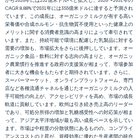
から2026年には232億米ドルへと拡大し、2026〜2031年の
CAGR 8.88%で2031年には355億米ドルに達すると予測され
ています。この成長は、オーガニックミルクが有する高い
栄養価や合成ホルモン・抗生物質不使用といった健康上の
メリットに関する消費者意識の高まりによって牽引されて
います。また、持続可能で環境に配慮した乳製品に対する
需要の増加も、市場拡大をさらに後押ししています。オー
ガニック食品・飲料に対する志向の高まりと、オーガニッ
ク農業慣行を推進する政府の支援策が相まって、市場参加
者に大きな機会をもたらすと期待されています。さらに、
スーパーマーケット、オンラインプラットフォーム、専門
店など各種流通チャネルを通じたオーガニックミルクの入
手可能性の向上が、アクセシビリティを高め、市場の成長
軌道に貢献しています。欧州は引き続き売上高のリーダー
であり、可処分所得の増加と乳糖感受性への対応策が相ま
って、アジア太平洋地域が最も高い成長ペースを示してい
ます。市場は中程度の分散状態にあるものの、コンプライ
アンスコストの上昇が、規模効率に優れた生産者間の統合