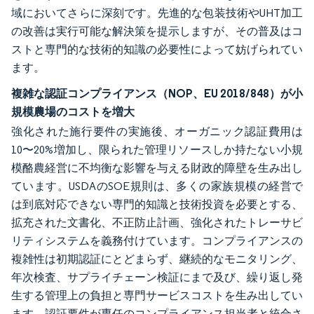
域においてさらに深刻です。先進的な包装技術やUHT加工
の改善は実行可能な解決策を提示しますが、その普及はコ
ストと専門的な技術的知識の必要性によって妨げられてい
ます。
複雑な認証コンプライアンス（NOP、EU 2018/848）が小
規模農場のコストを増大
強化された施行要件の実施後、オーガニック認証費用は
10〜20%増加し、限られた管理リソースしか持たない小規
模酪農経営に不均衡な影響を与える財政的障壁を生み出し
ています。USDAのSOE規則は、多くの家族規模の経営で
は到底対応できない専門的知識と技術投資を必要とする、
拡充された文書化、不正防止計画、強化されたトレーサビ
リティシステムを義務付けています。コンプライアンスの
複雑性は初期認証にとどまらず、継続的なモニタリング、
年次検査、サプライチェーン検証にまで及び、繰り返し発
生する管理上の負担と専門サービスコストを生み出してい
ます。認証要件が専任のコンプライアンス担当者と統合さ