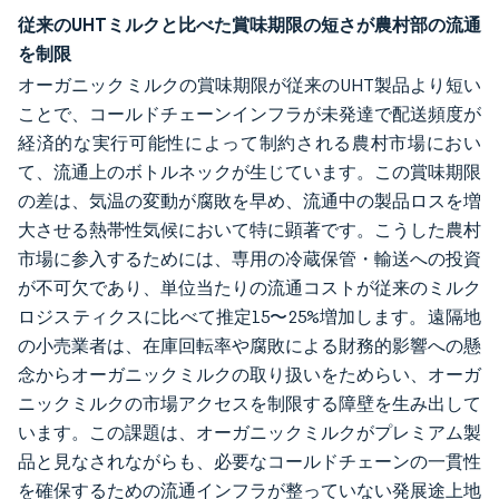
従来のUHTミルクと比べた賞味期限の短さが農村部の流通
を制限
オーガニックミルクの賞味期限が従来のUHT製品より短い
ことで、コールドチェーンインフラが未発達で配送頻度が
経済的な実行可能性によって制約される農村市場におい
て、流通上のボトルネックが生じています。この賞味期限
の差は、気温の変動が腐敗を早め、流通中の製品ロスを増
大させる熱帯性気候において特に顕著です。こうした農村
市場に参入するためには、専用の冷蔵保管・輸送への投資
が不可欠であり、単位当たりの流通コストが従来のミルク
ロジスティクスに比べて推定15〜25%増加します。遠隔地
の小売業者は、在庫回転率や腐敗による財務的影響への懸
念からオーガニックミルクの取り扱いをためらい、オーガ
ニックミルクの市場アクセスを制限する障壁を生み出して
います。この課題は、オーガニックミルクがプレミアム製
品と見なされながらも、必要なコールドチェーンの一貫性
を確保するための流通インフラが整っていない発展途上地