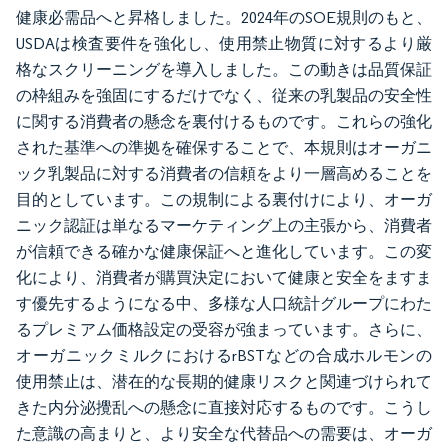
健康必需品へと昇格しました。2024年のSOE規則のもと、
USDAは検査要件を強化し、使用禁止物質に対するより厳
格なスクリーニングを導入しました。この動きは品質保証
の枠組みを強固にするだけでなく、従来の乳製品の安全性
に関する消費者の懸念を裏付けるものです。これらの強化
された基準への準拠を確保することで、本規則はオーガニ
ック乳製品に対する消費者の信頼をより一層高めることを
目的としています。この規制による裏付けにより、オーガ
ニック認証は単なるマーケティング上の主張から、消費者
が信頼できる確かな健康保証へと進化しています。この変
化により、消費者が購買決定において健康と安全をますま
す優先するようになる中、多様な人口統計グループにわた
るプレミアム価格設定の受容が強まっています。さらに、
オーガニックミルクにおけるrBSTなどの合成ホルモンの
使用禁止は、潜在的な長期的健康リスクと関連づけられて
きた内分泌攪乱への懸念に直接対応するものです。こうし
た意識の高まりと、より安全な代替品への需要は、オーガ