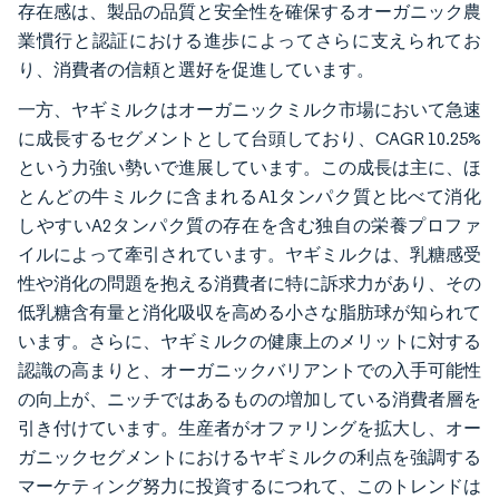
存在感は、製品の品質と安全性を確保するオーガニック農
業慣行と認証における進歩によってさらに支えられてお
り、消費者の信頼と選好を促進しています。
一方、ヤギミルクはオーガニックミルク市場において急速
に成長するセグメントとして台頭しており、CAGR 10.25%
という力強い勢いで進展しています。この成長は主に、ほ
とんどの牛ミルクに含まれるA1タンパク質と比べて消化
しやすいA2タンパク質の存在を含む独自の栄養プロファ
イルによって牽引されています。ヤギミルクは、乳糖感受
性や消化の問題を抱える消費者に特に訴求力があり、その
低乳糖含有量と消化吸収を高める小さな脂肪球が知られて
います。さらに、ヤギミルクの健康上のメリットに対する
認識の高まりと、オーガニックバリアントでの入手可能性
の向上が、ニッチではあるものの増加している消費者層を
引き付けています。生産者がオファリングを拡大し、オー
ガニックセグメントにおけるヤギミルクの利点を強調する
マーケティング努力に投資するにつれて、このトレンドは