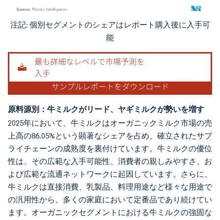
注記: 個別セグメントのシェアはレポート購入後に入手可
画像 © Mordor Intelligence。再利用にはCC BY 4.0の表示が必要です。
能
原料源別：牛ミルクがリード、ヤギミルクが勢いを増す
2025年において、牛ミルクはオーガニックミルク市場の売
上高の86.05%という顕著なシェアを占め、確立されたサプ
ライチェーンの成熟度を裏付けています。牛ミルクの優位
性は、その広範な入手可能性、消費者の親しみやすさ、お
よび広範な流通ネットワークに起因しています。さらに、
牛ミルクは直接消費、乳製品、料理用途など様々な用途で
の汎用性から、多くの家庭において定番品であり続けてい
ます。オーガニックセグメントにおける牛ミルクの強固な