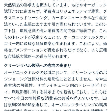
天然製品の訴求力も拡大しています。もはやオーガニック
認証だけに留まらず、消費者はリジェネラティブ農業、グ
ラスフェッドソーシング、カーボンニュートラルな生産方
法といった主張にますます引き寄せられています。このシ
フトは、環境意識の高い消費者の間で特に顕著です。これ
らのトレンドが収束することで、オーガニックミルクカテ
ゴリー内に多様な価値提案が生まれます。これにより、価
格セグメンテーションが促進されるだけでなく、より広範
な市場拡大戦略への道も開かれます。
クリーンラベル製品への志向の高まり
オーガニックミルクの領域において、クリーンラベルのポ
ジショニングは原材料の透明性にとどまりません。今や生
産方法の可視性、サプライチェーン内のトレーサビリテ
ィ、環境影響に関する開示までを包含しており、これらは
すべて今日の情報通な消費者の共感を呼んでいます。EU
は規則2018/848を通じて、オーガニックラベリングの義務