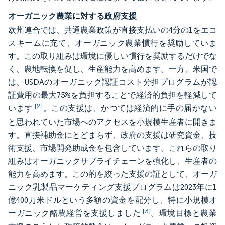
オーガニック農業に対する政府支援
欧州連合では、共通農業政策が直接支払いの4分の1をエコ
スキームに充て、オーガニック農業慣行を奨励していま
す。この取り組みは環境に優しい慣行を奨励するだけでな
く、農地転換を促し、生産能力を高めます。一方、米国で
は、USDAのオーガニック認証コスト分担プログラムが認
証費用の最大75%を負担することで経済的負担を軽減して
[2]
います
。この支援は、かつては経済的に手の届かない
と思われていた市場へのアクセスを小規模生産者に開きま
す。直接補助金にとどまらず、政府の支援は研究資金、技
術支援、市場開発助成金を包含しています。これらの取り
組みはオーガニックサプライチェーンを強化し、生産者の
能力を高めます。この的を絞った支援の証として、オーガ
ニック乳製品マーケティング支援プログラムは2023年に1
億400万米ドルという多額の資金を配分し、特に小規模オ
[3]
ーガニック酪農経営を支援しました
。環境目標と農業