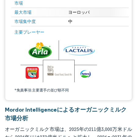
市場
最大市場
ヨーロッパ
市場集中度
中
画像 © Mordor Intelligence。再利用にはCC BY 4.0の表示が必要です。
主要プレーヤー
*免責事項:主要選手の並び順不同
Mordor Intelligenceによるオーガニックミルク
市場分析
オーガニックミルク市場は、2025年の211億3,000万米ドル