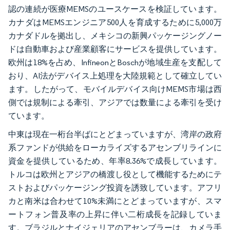
認の連続が医療MEMSのユースケースを検証しています。
カナダはMEMSエンジニア500人を育成するために5,000万
カナダドルを拠出し、メキシコの新興パッケージングノー
ドは自動車および産業顧客にサービスを提供しています。
欧州は18%を占め、InfineonとBoschが地域生産を支配して
おり、AI法がデバイス上処理を大陸規範として確立してい
ます。したがって、モバイルデバイス向けMEMS市場は西
側では規制による牽引、アジアでは数量による牽引を受け
ています。
中東は現在一桁台半ばにとどまっていますが、湾岸の政府
系ファンドが供給をローカライズするアセンブリラインに
資金を提供しているため、年率8.36%で成長しています。
トルコは欧州とアジアの橋渡し役として機能するためにテ
ストおよびパッケージング投資を誘致しています。アフリ
カと南米は合わせて10%未満にとどまっていますが、スマ
ートフォン普及率の上昇に伴い二桁成長を記録していま
す。ブラジルとナイジェリアのアセンブラーは、カメラ手