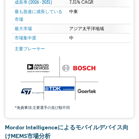
成長率 (2026 - 2031)
7.31% CAGR
最も急速に成長している
中東
市場
最大市場
アジア太平洋地域
市場集中度
中
画像 © Mordor Intelligence。再利用にはCC BY 4.0の表示が必要です。
主要プレーヤー
*免責事項:主要選手の並び順不同
Mordor Intelligenceによるモバイルデバイス向
けMEMS市場分析