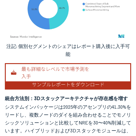
注記: 個別セグメントのシェアはレポート購入後に入手可
画像 © Mordor Intelligence。再利用にはCC BY 4.0の表示が必要です。
能
統合方法別：3Dスタックアーキテクチャが存在感を増す
システムインパッケージは2025年のアセンブリの41.30%を
リードし、複数ノードのダイを組み合わせることでモノリ
シックソリューションと比較してNREを30〜40%削減して
います。ハイブリッドおよび3Dスタックモジュールは、