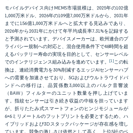
モバイルデバイス向けMEMS市場規模は、2025年の102億
1,000万米ドル、2026年の109億7,000万米ドルから、2031年
までに156億1,000万米ドルへと拡大する見込みであり、
2026年から2031年にかけて年平均成長率7.31%を記録する
と予測されています。デバイスメーカーは、欧州連合のプ
ライバシー規制への対応と、混合使用条件下で48時間を超
えるバッテリー寿命の実現を目的として、センサーレベル
[1]
でのインテリジェンス組み込みを進めています。
この転
換は、連続消費電力を30%削減するエッジAIセンサーハブ
への需要を加速させており、5Gおよびウルトラワイドバ
ンドへの移行は、品質係数3,000以上のバルク音響波
（BAW）フィルターのユニット数量を押し上げていま
す。指紋センサーは引き続き収益の中核を担っています
が、折りたたみ式スマートフォンのヒンジモジュールが
6×6ミリメートルのフットプリントを必要とするため、ハ
イブリッドおよび3Dスタックパッケージが存在感を増し
ています。競争の激しさは依然として高く、上位5社のベ