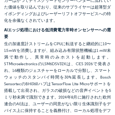
カーはかつてディスクリートセンサーベンダーに流れてい
た価値を取り込んでおり、従来のサプライヤーは超薄型ダ
イボンディングおよびレーザーリフトオフサービスへの特
化を余儀なくされています。
AIエッジ処理における低消費電力常時オンセンサーへの需
要
生の加速度計ストリームをCPUに転送すると継続的に10〜
15 mWを消費しますが、組み込み有限状態機械は1 mW未
満で動作し、異常時のみホストを起動します。
STMicroelectronicsのLSM6DSV32Xは、CES 2026で発表さ
れ、16種類のジェスチャーをローカルで分類し、スマート
ウォッチのスタンバイ時間を30%延長します。Bosch
SensortecのBHI360ハブはTensorFlow Lite Microサポートを
搭載して出荷され、ガラスの破損などの音声イベントを5
ミリ秒未満で識別できます。2024年8月に施行された欧州
連合のAI法は、ユーザーの同意がない限り生体識別子をデ
バイス上に保持することを義務付け、ローカル処理をデフ