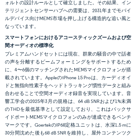
ォルトの設計ルールとして確立しました。その結果、イン
テリジェントセンサーハブへの需要は、2031年までモバイ
ルデバイス向けMEMS市場を押し上げる構造的な追い風と
なっています。
スマートフォンにおけるアコースティックズームおよび空
間オーディオの標準化
プレミアムハンドセットには現在、群衆の騒音の中で話者
の声を分離するビームフォーミングをサポートするため
に、4〜6個のマッチングされたMEMSマイクロフォンが搭
載されています。AppleのiPhone 15 Proは、カーディオイ
ドと無指向性素子をヘッドトラッキング慣性データと組み
合わせることで空間オーディオ録音を実現しています。音
響工学会の2025年3月の規格は、64 dB SNRおよび1%未満
のTHDを最低基準として設定しており、これはバックサ
イドポートMEMSマイクロフォンのみが達成できるベンチ
マークです。GoertekのIP68定格ユニットは、水深1.5 mに
30分間沈めた後も68 dB SNRを維持し、屋外コンテンツク