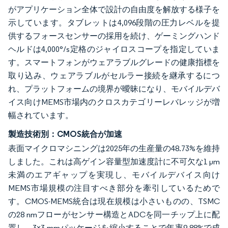
がアプリケーション全体で設計の自由度を解放する様子を
示しています。タブレットは4,096段階の圧力レベルを提
供するフォースセンサーの採用を続け、ゲーミングハンド
ヘルドは4,000°/s定格のジャイロスコープを指定していま
す。スマートフォンがウェアラブルグレードの健康指標を
取り込み、ウェアラブルがセルラー接続を継承するにつ
れ、プラットフォームの境界が曖昧になり、モバイルデバ
イス向けMEMS市場内のクロスカテゴリーレバレッジが増
幅されています。
製造技術別：CMOS統合が加速
表面マイクロマシニングは2025年の生産量の48.73%を維持
しました。これは高ゲイン容量型加速度計に不可欠な1 µm
未満のエアギャップを実現し、モバイルデバイス向け
MEMS市場規模の注目すべき部分を牽引しているためで
す。CMOS-MEMS統合は現在規模は小さいものの、TSMC
の28 nmフローがセンサー構造とADCを同一チップ上に配
置し、3×3 mmパッケージを縮小することで年率9.88%で成