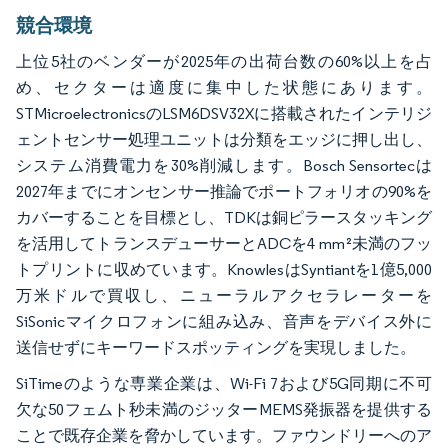
競合環境
上位5社のベンダーが2025年の出荷台数の60%以上を占
め、セクターは適度に集中した状態にあります。
STMicroelectronicsのLSM6DSV32Xに搭載されたインテリジ
ェントセンサー処理ユニットは分類をエッジに押し出し、
システム消費電力を30%削減します。Bosch Sensortecは
2027年までにオンセンサー推論でポートフォリオの90%を
カバーすることを目標とし、TDKは銅ピラースタッキング
を活用してトランスデューサーとADCを4 mm²未満のフッ
トプリントに収めています。KnowlesはSyntiantを1億5,000
万米ドルで買収し、ニューラルアクセラレーターを
SiSonicマイクロフォンに組み込み、音声をデバイス外に
送信せずにキーワードスポッティングを実現しました。
SiTimeのような専業企業は、Wi-Fi 7および5G同期に不可
欠な50フェムト秒未満のジッターMEMS発振器を提供する
ことで既存企業を脅かしています。ファウンドリーへのア