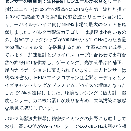
センサーの種類別：生体認証モジュールが収益をリード
指紋ユニットは2025年の収益の35.21%を占め、濡れた指で
も0.3秒で認証できる第2世代超音波ソリューションによ
り、モバイルデバイス向けMEMS市場で最大のシェアを確
保しました。バルク音響波カテゴリーは規模は小さいもの
の、各5Gフラッグシップが600 MHzから41 GHzにわたる最
大60個のフィルターを搭載するため、年率9.32%で成長し
ています。加速度計とジャイロスコープは合わせて出荷台
数の約4分の1を供給し、ゲーミング、光学式手ぶれ補正、
屋内ナビゲーションに支えられています。圧力センサーは
約8%を占め、MEMSマイクロフォンは空間オーディオとノ
イズキャンセリングがプレミアムデバイスの標準となった
ことで18%を獲得しました。環境センシング（磁力計、湿
度センサー、ガス検出器）が残りを占め、大気汚染に敏感
な地域で増加しています。
バルク音響波共振器は精密タイミングの分野にも進出して
おり、高いQ値がWi-Fi 7ルーターで-160 dBc/Hz未満の位相