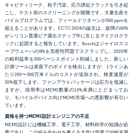
キャビティリーク、粒子汚染、応力誘起クラックを引き起
こし、テスト前のスクリーニングが困難です。大量生産モ
バイルプログラムでは、フィールドリターンが500 ppmを
超えることがあります。ECTC 2024の論文は、故障の60%
がシリコン貫通ビア露出ステップ中に生じるマイクロクラ
ックに起因すると報告しています。Boschはジャイロスコ
ープウェーハの8%を気密性問題でスクラップし、2025年
の粗利益率を300ベーシスポイント削減しました。新しい
計測ツールは表面下のボイドを検出しますが、1ラインあ
たり200〜500万米ドルのコストが追加され、検査速度が
30%低下します。ファンアウトパッケージは応力を低減し
ますが、採用率はMEMS数量の10%未満にとどまってお
り、モバイルデバイス向けMEMS市場への悪影響が長引い
ています。
資格を持つMEMS設計エンジニアの不足
MEMS設計には機械工学、電子工学、材料科学の知識が必
要であり、この組み合わせを教える大学は世界で50校未満