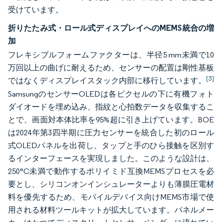
受けています。
折りたたみ式・ロール式ディスプレイへのMEMS統合の増
加
フレキシブルフォームファクターは、半径5 mm未満で10
万回以上の曲げに耐えるため、センサーの配置は剛性基板
[3]
ではなくディスプレイスタック内部に移行しています。
SamsungのセンサーOLEDは各ピクセルの下に有機フォト
ダイオードを埋め込み、指紋と心拍数データを収集するこ
とで、画面対本体比率を95%超に引き上げています。BOE
は2024年第3四半期に圧力センサーを統合した初のロール
式OLEDパネルを出荷し、タップと手のひら接触を区別す
るインターフェースを実現しました。このような設計は、
250°C未満で動作するポリイミド互換MEMSプロセスを必
要とし、シリコンオンインシュレーターよりも薄膜圧電材
料を優先するため、モバイルデバイス向けMEMS市場で使
用される材料ツールキットが拡大しています。パネルメー