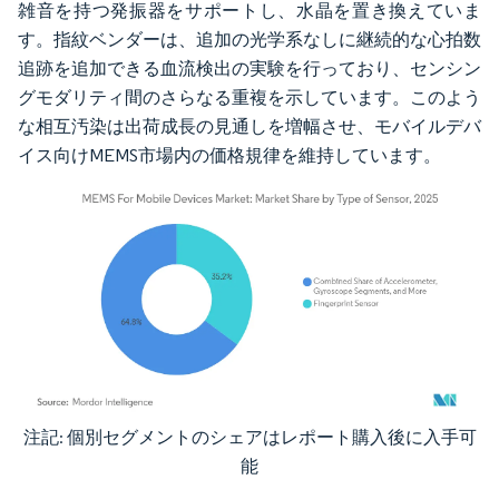
雑音を持つ発振器をサポートし、水晶を置き換えていま
す。指紋ベンダーは、追加の光学系なしに継続的な心拍数
追跡を追加できる血流検出の実験を行っており、センシン
グモダリティ間のさらなる重複を示しています。このよう
な相互汚染は出荷成長の見通しを増幅させ、モバイルデバ
イス向けMEMS市場内の価格規律を維持しています。
注記: 個別セグメントのシェアはレポート購入後に入手可
画像 © Mordor Intelligence。再利用にはCC BY 4.0の表示が必要です。
能