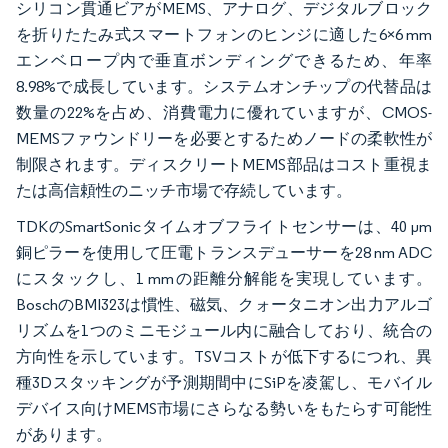
シリコン貫通ビアがMEMS、アナログ、デジタルブロック
を折りたたみ式スマートフォンのヒンジに適した6×6 mm
エンベロープ内で垂直ボンディングできるため、年率
8.98%で成長しています。システムオンチップの代替品は
数量の22%を占め、消費電力に優れていますが、CMOS-
MEMSファウンドリーを必要とするためノードの柔軟性が
制限されます。ディスクリートMEMS部品はコスト重視ま
たは高信頼性のニッチ市場で存続しています。
TDKのSmartSonicタイムオブフライトセンサーは、40 µm
銅ピラーを使用して圧電トランスデューサーを28 nm ADC
にスタックし、1 mmの距離分解能を実現しています。
BoschのBMI323は慣性、磁気、クォータニオン出力アルゴ
リズムを1つのミニモジュール内に融合しており、統合の
方向性を示しています。TSVコストが低下するにつれ、異
種3Dスタッキングが予測期間中にSiPを凌駕し、モバイル
デバイス向けMEMS市場にさらなる勢いをもたらす可能性
があります。