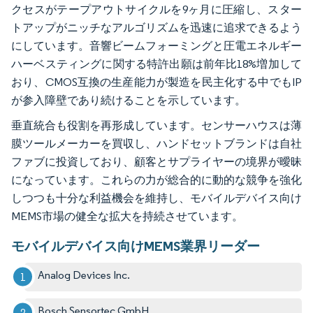
クセスがテープアウトサイクルを9ヶ月に圧縮し、スター
トアップがニッチなアルゴリズムを迅速に追求できるよう
にしています。音響ビームフォーミングと圧電エネルギー
ハーベスティングに関する特許出願は前年比18%増加して
おり、CMOS互換の生産能力が製造を民主化する中でもIP
が参入障壁であり続けることを示しています。
垂直統合も役割を再形成しています。センサーハウスは薄
膜ツールメーカーを買収し、ハンドセットブランドは自社
ファブに投資しており、顧客とサプライヤーの境界が曖昧
になっています。これらの力が総合的に動的な競争を強化
しつつも十分な利益機会を維持し、モバイルデバイス向け
MEMS市場の健全な拡大を持続させています。
モバイルデバイス向けMEMS業界リーダー
Analog Devices Inc.
Bosch Sensortec GmbH