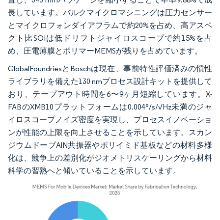
長しています。バルクマイクロマシニングは圧力センサー
とマイクロフォンダイアフラムで約20%を占め、高アスペ
クト比SOIは低ドリフトジャイロスコープで約15%を占
め、圧電薄膜とポリマーMEMSが残りを占めています。
GlobalFoundriesとBoschは現在、事前特性評価済みの慣性
ライブラリを備えた130 nmプロセス設計キットを提供して
おり、テープアウト時間を6〜9ヶ月短縮しています。X-
FABのXMB10プラットフォームは0.004°/s/√Hz未満のジャ
イロスコープノイズ密度を実現し、プロセスイノベーショ
ンが性能の上限を向上させることを示しています。スカン
ジウムドープAlN共振器やポリイミド基板などの材料多様
化は、競争上の差別化がジオメトリスケーリングから材料
科学の習熟へと傾いていることを示しています。