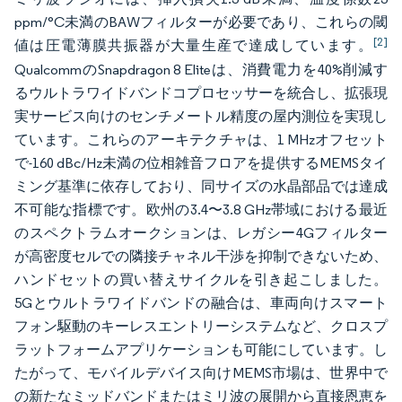
ppm/°C未満のBAWフィルターが必要であり、これらの閾
[2]
値は圧電薄膜共振器が大量生産で達成しています。
QualcommのSnapdragon 8 Eliteは、消費電力を40%削減す
るウルトラワイドバンドコプロセッサーを統合し、拡張現
実サービス向けのセンチメートル精度の屋内測位を実現し
ています。これらのアーキテクチャは、1 MHzオフセット
で-160 dBc/Hz未満の位相雑音フロアを提供するMEMSタイ
ミング基準に依存しており、同サイズの水晶部品では達成
不可能な指標です。欧州の3.4〜3.8 GHz帯域における最近
のスペクトラムオークションは、レガシー4Gフィルター
が高密度セルでの隣接チャネル干渉を抑制できないため、
ハンドセットの買い替えサイクルを引き起こしました。
5Gとウルトラワイドバンドの融合は、車両向けスマート
フォン駆動のキーレスエントリーシステムなど、クロスプ
ラットフォームアプリケーションも可能にしています。し
たがって、モバイルデバイス向けMEMS市場は、世界中で
の新たなミッドバンドまたはミリ波の展開から直接恩恵を