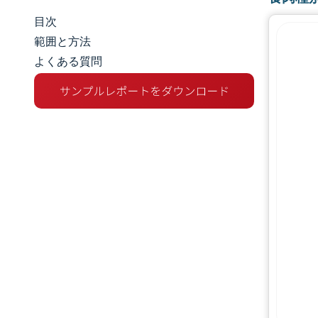
目次
市場規模とシェア
範囲と方法
よくある質問
市場分析
トレンドとインサイト
セグメント分析
地理分析
規制環境
競争環境
主要プレーヤー
機会と展望