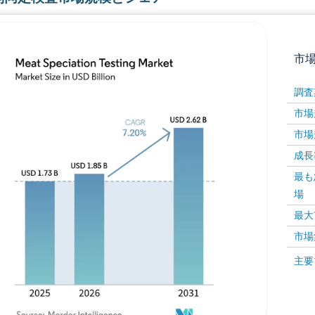
市
調査
市場規
市場規
成長率 
最も
場
画像 © Mordor Intelligence。再利用にはCC BY 4
最大
市場
画像 ©
主要