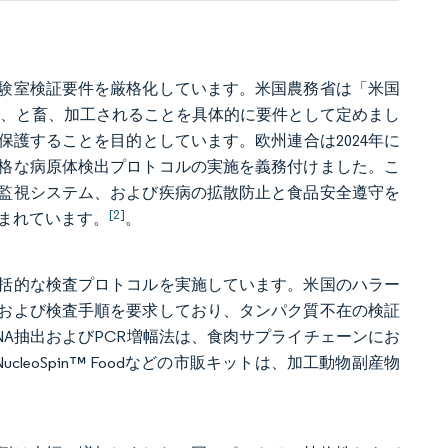
験室検証要件を厳格化しています。米国農務省は「米国
生、飼育、と畜、加工されることを具体的に要件として定めまし
護することを目的としています。欧州連合は2024年に
格な病原体検出プロトコルの実施を義務付けました。こ
監視システム、および疾病の拡散防止と食品安全遵守を
[2]
まれています。
。
括的な検査プロトコルを実施しています。米国のハラー
および検査手順を要求しており、タンパク質不在の検証
A抽出およびPCR増幅法は、食肉サプライチェーンにお
eoSpin™ Foodなどの市販キットは、加工動物副産物