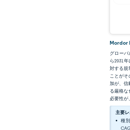
業界の動向
Mordo
グローバル
ら2031
対する規
ことがそ
加が、信
る厳格な
必要性が
主要レ
種別
CA