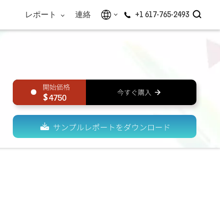
レポート
連絡
+1 617-765-2493
4750