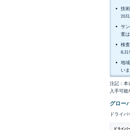
技術
20
サン
査は
検査
8.
地域
い
注記：本レ
入手可能
グロー
ドライバ
ドライバ