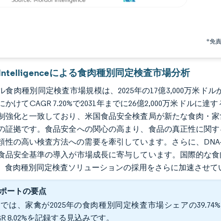
*免
r Intelligenceによる食肉種別同定検査市場分析
食肉種別同定検査市場規模は、2025年の17億3,000万米ドルから
年にかけてCAGR 7.20%で2031年までに26億2,000万
制強化と一致しており、米国食品安全検査局が新たな食肉・家禽
の証拠です。食品安全への関心の高まり、食品の真正性に関す
頼性の高い検査方法への需要を牽引しています。さらに、DN
食品安全基準の導入が市場成長に寄与しています。国際的な食
、食肉種別同定検査ソリューションの採用をさらに加速させて
ポートの要点
では、家禽が2025年の食肉種別同定検査市場シェアの39.74%
GR 8.02%を記録する見込みです。