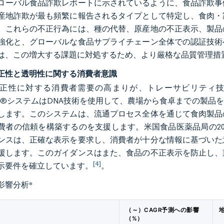
年グローバル食品詐欺レポートに示されているように、食品詐欺
産地詐欺が最も頻繁に報告されるタイプとして特定し、食肉・
。これらの不正行為には、種の代替、原産地の不正表示、製品
強化と、グローバルな食品サプライチェーン全体での認証技術
は、この増大する課題に対処するため、より厳格な品質管理措
正性と透明性に関する消費者意識
正性に対する消費者需要の高まりが、トレーサビリティ技術の進歩を促
eBack®システムはDNA技術を使用して、農場から食卓までの
します。このシステムは、流通プロセス全体を通じて食肉製品
費者の信頼を構築するのを支援します。米国食品医薬品局の20
ンスは、正確な表示を要求し、消費者が十分な情報に基づいた
援します。このガイダンスはまた、食品の不正表示を防止し、
[4]
示要件を確立しています。
。
影響分析
*
（～）CAGR予測への影響
（%）