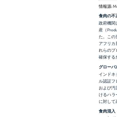
情報源: Mord
食肉の不
政府機関
産（Pr
た。この
アフリカ
れらのプ
確保する
グローバ
インドネ
ル認証フ
および汚
けるハラー
に対して
食肉混入