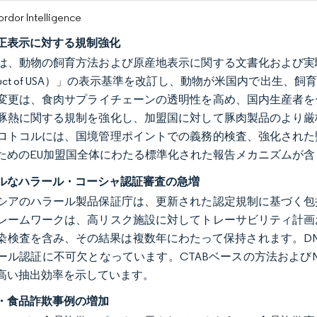
or Intelligence
正表示に対する規制強化
は、動物の飼育方法および原産地表示に関する文書化および実
oduct of USA）」の表示基準を改訂し、動物が米国内で出
変更は、食肉サプライチェーンの透明性を高め、国内生産者を保
豚熱に関する規制を強化し、加盟国に対して豚肉製品のより厳
ロトコルには、国境管理ポイントでの義務的検査、強化された
ためのEU加盟国全体にわたる標準化された報告メカニズムが含
ルなハラール・コーシャ認証審査の急増
シアのハラール製品保証庁は、更新された認定規制に基づく包
レームワークは、高リスク施設に対してトレーサビリティ計画
染検査を含み、その結果は複数年にわたって保持されます。DN
ル認証に不可欠となっています。CTABベースの方法およびNucl
高い抽出効率を示しています。
・食品詐欺事例の増加