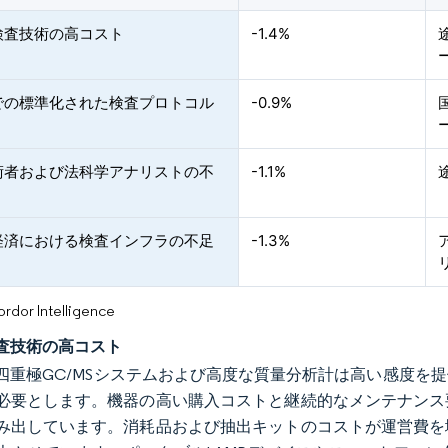
検査技術の高コスト
-1.4%
での標準化された検査プロトコル
-0.9%
術者および法科学アナリストの不
-1.1%
経済における検査インフラの不足
-1.3%
or Intelligence
査技術の高コスト
四重極GC/MSシステムおよび高度な質量分析計は高い感度を
必要とします。機器の高い購入コストと継続的なメンテナンス
み出しています。消耗品および抽出キットのコストが運営費を