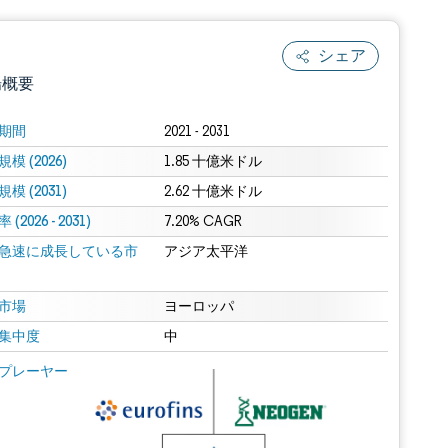
シェア
場概要
期間
2021 - 2031
模 (2026)
1.85 十億米ドル
模 (2031)
2.62 十億米ドル
(2026 - 2031)
7.20% CAGR
急速に成長している市
アジア太平洋
.0の表示が必要です。
市場
ヨーロッパ
集中度
中
 Mordor Intelligence。再利用にはCC BY 4.0の表示が必要です。
プレーヤー