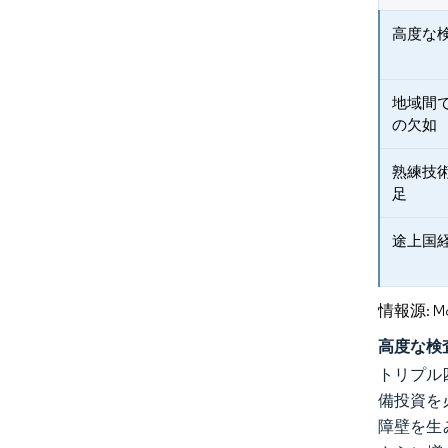
高度な
地域間
の欠如
熟練技
足
途上国
情報源: Mord
高度な検
トリプル
備投資を
障壁を生