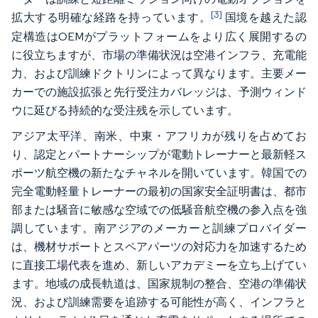
[3]
拡大する明確な経路を持っています。
国境を越えた認
定構造はOEMがプラットフォームをより広く展開するの
に役立ちますが、市場の準備状況は空港インフラ、充電能
力、および訓練ドクトリンによって異なります。主要メー
カーでの施設拡張と先行受注カバレッジは、予測ウィンド
ウに延びる持続的な受注残を示しています。
アジア太平洋、南米、中東・アフリカが残りを占めてお
り、認定とパートナーシップが電動トレーナーと最新軽ス
ポーツ航空機の新たなチャネルを開いています。韓国での
完全電動軽量トレーナーの最初の国家安全証明書は、都市
部または騒音に敏感な空域での低騒音航空機の参入点を強
調しています。南アジアのメーカーと訓練プロバイダー
は、機材サポートとスペアパーツの対応力を加速するため
に直接工場代表を進め、新しいアカデミーを立ち上げてい
ます。地域の成長軌道は、国家規制の整合、空港の準備状
況、および訓練需要を追跡する可能性が高く、インフラと