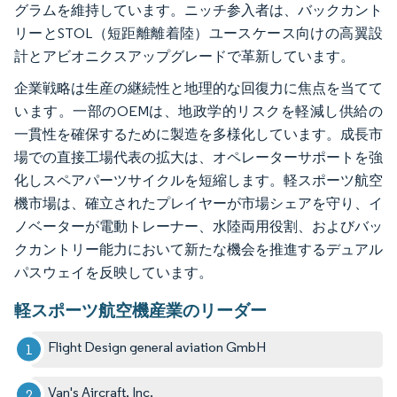
グラムを維持しています。ニッチ参入者は、バックカント
リーとSTOL（短距離離着陸）ユースケース向けの高翼設
計とアビオニクスアップグレードで革新しています。
企業戦略は生産の継続性と地理的な回復力に焦点を当てて
います。一部のOEMは、地政学的リスクを軽減し供給の
一貫性を確保するために製造を多様化しています。成長市
場での直接工場代表の拡大は、オペレーターサポートを強
化しスペアパーツサイクルを短縮します。軽スポーツ航空
機市場は、確立されたプレイヤーが市場シェアを守り、イ
ノベーターが電動トレーナー、水陸両用役割、およびバッ
クカントリー能力において新たな機会を推進するデュアル
パスウェイを反映しています。
軽スポーツ航空機産業のリーダー
Flight Design general aviation GmbH
Van's Aircraft, Inc.