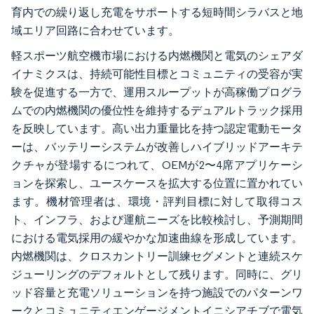
育内での繰り返し充電をサポートする短時間シラバスと地
域エリア回路に合わせています。
軽スポーツ航空機市場における内燃機関と電気のシェアダ
イナミクスは、持続可能性目標とコミュニティの受容が実
験を促進する一方で、運用スループットが高稼働プログラ
ムでの内燃機関の優位性を維持するデュアルトラック採用
を反映しています。高い出力重量比を持つ認定電動モータ
ーは、バッテリーシステムが改善しハイブリッドアーキテ
クチャが登場するにつれて、OEMが2〜4席アプリケーシ
ョンを探索し、ユースケースを拡大する位置に置かれてい
ます。機材管理者は、環境・評判目標に対して取得コス
ト、インフラ、および運航ニーズを比較検討し、予測期間
における電気採用の緩やかな加速曲線を形成しています。
内燃機関は、クロスカントリー訓練セグメントと連続スケ
ジューリングのデフォルトとして残ります。同時に、グリ
ッド容量と充電ソリューションを持つ施設でのパターンワ
ークとコミュニティエンゲージメントイニシアチブで電気