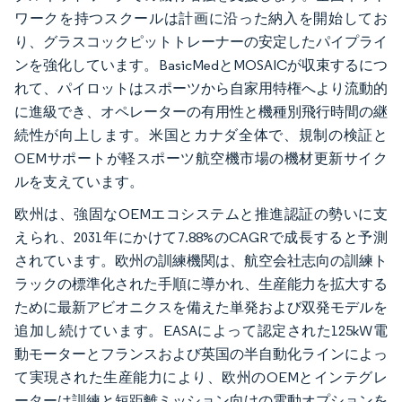
ワークを持つスクールは計画に沿った納入を開始してお
り、グラスコックピットトレーナーの安定したパイプライ
ンを強化しています。BasicMedとMOSAICが収束するにつ
れて、パイロットはスポーツから自家用特権へより流動的
に進級でき、オペレーターの有用性と機種別飛行時間の継
続性が向上します。米国とカナダ全体で、規制の検証と
OEMサポートが軽スポーツ航空機市場の機材更新サイク
ルを支えています。
欧州は、強固なOEMエコシステムと推進認証の勢いに支
えられ、2031年にかけて7.88%のCAGRで成長すると予測
されています。欧州の訓練機関は、航空会社志向の訓練ト
ラックの標準化された手順に導かれ、生産能力を拡大する
ために最新アビオニクスを備えた単発および双発モデルを
追加し続けています。EASAによって認定された125kW電
動モーターとフランスおよび英国の半自動化ラインによっ
て実現された生産能力により、欧州のOEMとインテグレ
ーターは訓練と短距離ミッション向けの電動オプションを