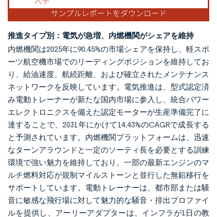
推進タイプ別：電気が急増、内燃機関がシェアを維持
内燃機関は2025年に90.45%の市場シェアを保持し、軽スポ
ーツ航空機市場でのリーディングポジションを維持してお
り、給油速度、航続距離、および確立されたメンテナンス
ネットワークを反映しています。電気推進は、型式認定済
み電動トレーナーが新たな国内市場に参入し、統合パワー
エレクトロニクスを備えた認定モーターが生産準備完了に
達することで、2031年にかけて14.43%のCAGRで成長する
と予測されています。内燃機関プラットフォームは、迅速
なターンアラウンドと一定のソーティ長を必要とする訓練
環境で強い魅力を維持しており、一部の最新エンジンのマ
ルチ燃料対応が規制マイルストーンと並行した無鉛移行を
サポートしています。電動トレーナーは、都市部または騒
音に敏感な飛行場に対して魅力的な騒音・排出プロファイ
ルを提供し、アーリーアダプターは、インフラが1日の教