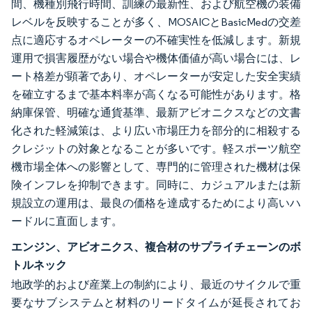
間、機種別飛行時間、訓練の最新性、および航空機の装備
レベルを反映することが多く、MOSAICとBasicMedの交差
点に適応するオペレーターの不確実性を低減します。新規
運用で損害履歴がない場合や機体価値が高い場合には、レ
ート格差が顕著であり、オペレーターが安定した安全実績
を確立するまで基本料率が高くなる可能性があります。格
納庫保管、明確な通貨基準、最新アビオニクスなどの文書
化された軽減策は、より広い市場圧力を部分的に相殺する
クレジットの対象となることが多いです。軽スポーツ航空
機市場全体への影響として、専門的に管理された機材は保
険インフレを抑制できます。同時に、カジュアルまたは新
規設立の運用は、最良の価格を達成するためにより高いハ
ードルに直面します。
エンジン、アビオニクス、複合材のサプライチェーンのボ
トルネック
地政学的および産業上の制約により、最近のサイクルで重
要なサブシステムと材料のリードタイムが延長されてお