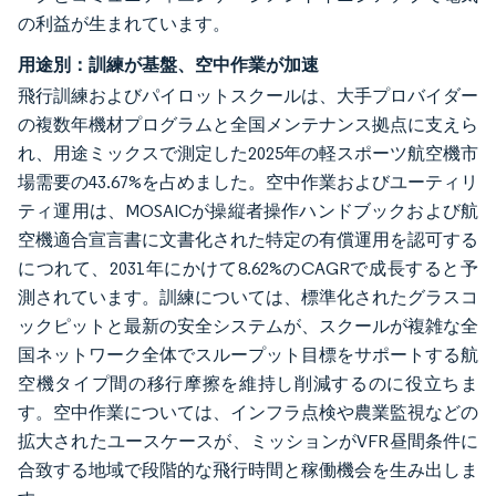
の利益が生まれています。
用途別：訓練が基盤、空中作業が加速
飛行訓練およびパイロットスクールは、大手プロバイダー
の複数年機材プログラムと全国メンテナンス拠点に支えら
れ、用途ミックスで測定した2025年の軽スポーツ航空機市
場需要の43.67%を占めました。空中作業およびユーティリ
ティ運用は、MOSAICが操縦者操作ハンドブックおよび航
空機適合宣言書に文書化された特定の有償運用を認可する
につれて、2031年にかけて8.62%のCAGRで成長すると予
測されています。訓練については、標準化されたグラスコ
ックピットと最新の安全システムが、スクールが複雑な全
国ネットワーク全体でスループット目標をサポートする航
空機タイプ間の移行摩擦を維持し削減するのに役立ちま
す。空中作業については、インフラ点検や農業監視などの
拡大されたユースケースが、ミッションがVFR昼間条件に
合致する地域で段階的な飛行時間と稼働機会を生み出しま