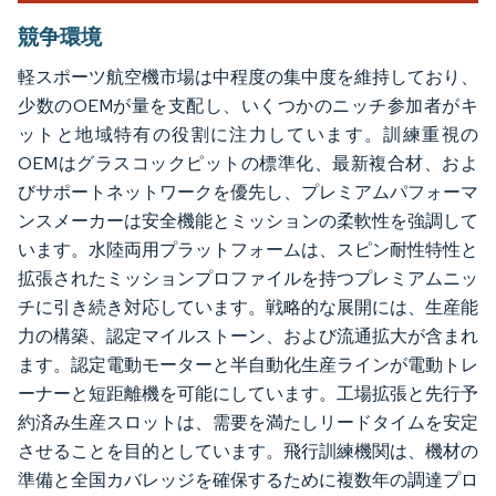
競争環境
軽スポーツ航空機市場は中程度の集中度を維持しており、
少数のOEMが量を支配し、いくつかのニッチ参加者がキ
ットと地域特有の役割に注力しています。訓練重視の
OEMはグラスコックピットの標準化、最新複合材、およ
びサポートネットワークを優先し、プレミアムパフォーマ
ンスメーカーは安全機能とミッションの柔軟性を強調して
います。水陸両用プラットフォームは、スピン耐性特性と
拡張されたミッションプロファイルを持つプレミアムニッ
チに引き続き対応しています。戦略的な展開には、生産能
力の構築、認定マイルストーン、および流通拡大が含まれ
ます。認定電動モーターと半自動化生産ラインが電動トレ
ーナーと短距離機を可能にしています。工場拡張と先行予
約済み生産スロットは、需要を満たしリードタイムを安定
させることを目的としています。飛行訓練機関は、機材の
準備と全国カバレッジを確保するために複数年の調達プロ