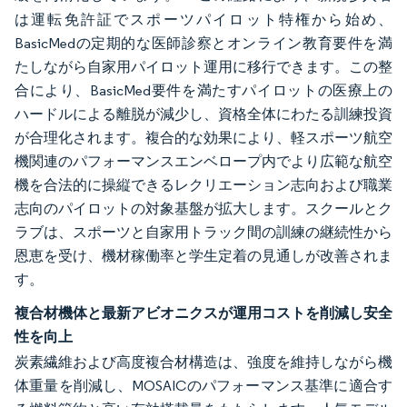
は運転免許証でスポーツパイロット特権から始め、
BasicMedの定期的な医師診察とオンライン教育要件を満
たしながら自家用パイロット運用に移行できます。この整
合により、BasicMed要件を満たすパイロットの医療上の
ハードルによる離脱が減少し、資格全体にわたる訓練投資
が合理化されます。複合的な効果により、軽スポーツ航空
機関連のパフォーマンスエンベロープ内でより広範な航空
機を合法的に操縦できるレクリエーション志向および職業
志向のパイロットの対象基盤が拡大します。スクールとク
ラブは、スポーツと自家用トラック間の訓練の継続性から
恩恵を受け、機材稼働率と学生定着の見通しが改善されま
す。
複合材機体と最新アビオニクスが運用コストを削減し安全
性を向上
炭素繊維および高度複合材構造は、強度を維持しながら機
体重量を削減し、MOSAICのパフォーマンス基準に適合す