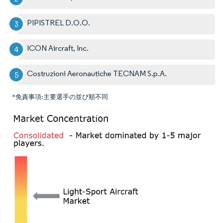
PIPISTREL D.O.O.
ICON Aircraft, Inc.
Costruzioni Aeronautiche TECNAM S.p.A.
*免責事項:主要選手の並び順不同