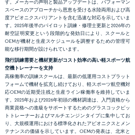
す。メーカーの声明と製品アップデートは、パフォーマン
スベースのアプローチから恩恵を受ける水陸両用および高
度アビオニクスバリアントを含む迅速な対応を示していま
す。2025年後半のパイロット訓練・修理士更新と2026年の
耐空証明変更という段階的な発効日により、スクールと
OEMが機材と生産スケジュールを調整するための管理可
能な移行期間が設けられています。
飛行訓練需要と機材更新がコスト効率の高い軽スポーツ航
空機トレーナーを支持
高稼働率の訓練スクールは、最新の低運用コストプラット
フォームで機材を拡充し続けており、軽スポーツ航空機対
応OEMの近期受注残と生産ライン稼働率を維持していま
す。2025年および2026年初頭の機材調達は、入門資格から
商業資格への進級をサポートするためのグラスコックピッ
トトレーナーおよびマルチエンジンタイプに集中してお
り、大規模運用における標準化されたアビオニクスとメン
テナンスの価値を示しています。OEMの発表は、北米と