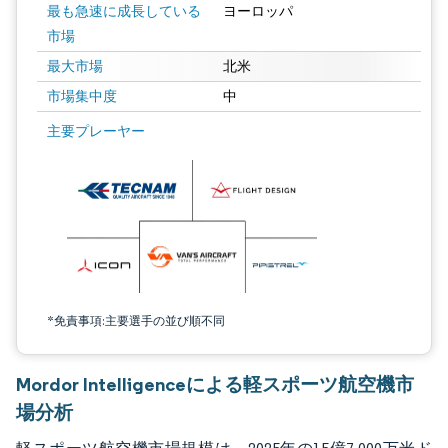
最も急速に成長している
ヨーロッパ
市場
最大市場
北米
市場集中度
中
画像 © Mordor Intelligence。再利用にはCC BY 4.0の表示が必要です。
主要プレーヤー
*免責事項:主要選手の並び順不同
Mordor Intelligenceによる軽スポーツ航空機市
場分析