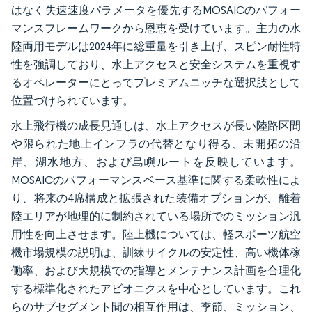
はなく失速速度パラメータを優先するMOSAICのパフォー
マンスフレームワークから恩恵を受けています。主力の水
陸両用モデルは2024年に総重量を引き上げ、スピン耐性特
性を強調しており、水上アクセスと安全システムを重視す
るオペレーターにとってプレミアムニッチな選択肢として
位置づけられています。
水上飛行機の成長見通しは、水上アクセスが長い陸路区間
や限られた地上インフラの代替となり得る、未開拓の沿
岸、湖水地方、および島嶼ルートを反映しています。
MOSAICのパフォーマンスベース基準に関する柔軟性によ
り、将来の4席構成と拡張された装備オプションが、離着
陸エリアが地理的に制約されている場所でのミッション汎
用性を向上させます。陸上機については、軽スポーツ航空
機市場規模の説明は、訓練サイクルの安定性、高い機体稼
働率、および大規模での指導とメンテナンス計画を合理化
する標準化されたアビオニクスを中心としています。これ
らのサブセグメント間の相互作用は、季節、ミッション、