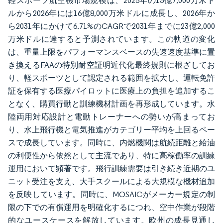
軽スポーツ航空機市場規模は、2025年の15億7,000万米ド
ルから2026年には16億8,000万米ドルに成長し、2026年か
ら2031年にかけて6.71%のCAGRで2031年までに23億2,000
万米ドルに達すると予測されています。この軌道の変化
は、重量上限をパフォーマンスベースの失速速度基準に置
き換えるFAAの特別耐空証明近代化最終規則に根ざしてお
り、軽スポーツとして認定される範囲を拡大し、運転免許
証を保有する医療パイロットに医療上の負担を追加するこ
となく、購買行動と訓練機材計画を再形成しています。水
陸両用対応設計と電動トレーナーへの勢いが高まってお
り、水上飛行機と電気推進がカテゴリー平均を上回るペー
スで成長しています。同時に、内燃機関は航続距離と給油
の利便性から依然として主流であり、特に高稼働率の訓練
運用において顕著です。飛行訓練需要は引き続き近期のユ
ニット受注を支え、大手スクールによる大規模な機材追加
を反映しています。同時に、MOSAICがメーカー規定の制
限の下での有償運用を明確化するにつれ、空中作業が段階
的なユースケースを解放しています。欧州の成長見通し