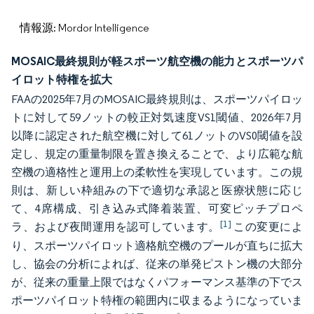
情報源: Mordor Intelligence
MOSAIC最終規則が軽スポーツ航空機の能力とスポーツパ
イロット特権を拡大
FAAの2025年7月のMOSAIC最終規則は、スポーツパイロッ
トに対して59ノットの較正対気速度VS1閾値、2026年7月
以降に認定された航空機に対して61ノットのVS0閾値を設
定し、規定の重量制限を置き換えることで、より広範な航
空機の適格性と運用上の柔軟性を実現しています。この規
則は、新しい枠組みの下で適切な承認と医療状態に応じ
て、4席構成、引き込み式降着装置、可変ピッチプロペ
[1]
ラ、および夜間運用を認可しています。
この変更によ
り、スポーツパイロット適格航空機のプールが直ちに拡大
し、協会の分析によれば、従来の単発ピストン機の大部分
が、従来の重量上限ではなくパフォーマンス基準の下でス
ポーツパイロット特権の範囲内に収まるようになっていま