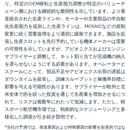
り、特定のOEM移転と生産能力調整が特定のバリューチ
ェーン層における継続的な脆弱性を示しています。より垂
直統合された生産ラインや、モーターや主要部品の半自動
化生産能力を追加した生産ラインは、MOSAICなどの規制
変更に続く需要急増をより適切に緩衝できます。施設を拡
張し生産スロットを先行予約している機体メーカーは需要
の可視性を示していますが、アビオニクスおよびエンジン
サプライヤーと調整して、キット割り当てが完成機の納入
を遅らせないようにする必要があります。オペレーターと
スクールにとって、部品不足やアビオニクス出荷の遅延は
ダウンタイムを延長し、訓練スループットと稼働率目標に
影響を与える可能性があります。サプライヤーが欧州と北
米全体で的を絞った投資を通じて生産量を増加させるにつ
れて、リスクは複数年にわたって低減します。ただし、軽
スポーツ航空機市場では、戦術的なスケジューリングと多
様化した調達が引き続き賢明です。
*当社の予測では、推進要因および抑制要因の影響を加算的ではな