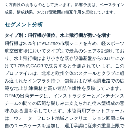
く方向性のあるものとして扱います。影響予測は、ベースライン
成長、構成効果、および変数間の相互作用を反映しています。
セグメント分析
タイプ別：飛行機が優位、水上飛行機が勢いを増す
飛行機は2025年に94.32%の市場シェアを占め、軽スポーツ
航空機市場においてタイプ別で最高のシェアを記録してお
り、水上飛行機はより小さな既存設備基盤から2031年にか
けて7.78%のCAGRで成長すると予測されています。この
プロファイルは、北米と欧州全体のスクールとクラブに組
み込まれたインフラを持つ、舗装および草地滑走路での広
範な地上訓練機材と高い運航信頼性を反映しています。
OEMの出荷データは、インストラクターとメンテナンス
チームの間での広範な親しみに支えられた従来型構成の意
味のある量を示しています。水陸両用プラットフォーム
は、ウォーターフロント地域とレクリエーション回廊に独
自のユースケースを追加し、運用承認に従来の重量上限で