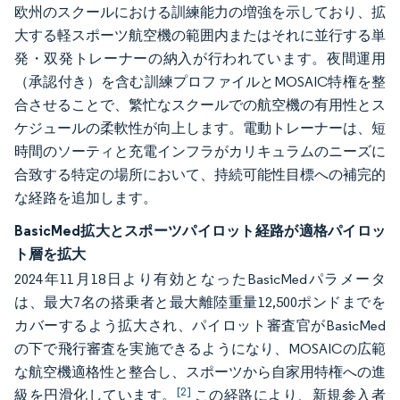
欧州のスクールにおける訓練能力の増強を示しており、拡
大する軽スポーツ航空機の範囲内またはそれに並行する単
発・双発トレーナーの納入が行われています。夜間運用
（承認付き）を含む訓練プロファイルとMOSAIC特権を整
合させることで、繁忙なスクールでの航空機の有用性とス
ケジュールの柔軟性が向上します。電動トレーナーは、短
時間のソーティと充電インフラがカリキュラムのニーズに
合致する特定の場所において、持続可能性目標への補完的
な経路を追加します。
BasicMed拡大とスポーツパイロット経路が適格パイロッ
ト層を拡大
2024年11月18日より有効となったBasicMedパラメータ
は、最大7名の搭乗者と最大離陸重量12,500ポンドまでを
カバーするよう拡大され、パイロット審査官がBasicMed
の下で飛行審査を実施できるようになり、MOSAICの広範
な航空機適格性と整合し、スポーツから自家用特権への進
[2]
級を円滑化しています。
この経路により、新規参入者