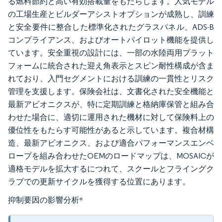
る燃料節約と高い有効搭載量をもたらします。人気モデル
の工場生産とビルダーアシストオプションが成熟し、訓練
と安全要件に整合した標準化されたグラスパネル、ADS-B
コンプライアンス、およびオートパイロット機能を提供し
ています。安全重視の設計には、一部の水陸両用プラット
フォームに統合された迎え角表示とスピン耐性構成が含ま
れており、入門セグメントにおける訓練の一貫性とリスク
管理を支援します。保険会社は、文書化された安全機能と
最新アビオニクスが、特に定期訓練と格納庫保管と組み合
わせた場合に、適切に運用された機材に対して保険料上の
優位性をもたらす可能性があると示しています。複合材構
造、最新アビオニクス、および適合パフォーマンスエンベ
ロープを組み合わせたOEMのロードマップは、MOSAICが
適格モデルを拡大するにつれて、スクールとフライングク
ラブでの更新サイクルを獲得する位置にあります。
抑制要因の影響分析
*