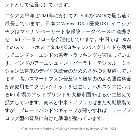
ントとして位置づけています。
アジア太平洋は2031年にかけて22.70%のCAGRで最も速く
成長しています。日本のMedical DX（医療DX）イニシア
チブはマイナンバーカードを保険データベースに連携さ
せ、IoTデータフローを合理化しています。中国では100以
上のスマートホスピタルが5Gキャンパスグリッドを活用
してエンドツーエンドの患者トラッキングを実現していま
す。インドのアーユシュマン・バーラト・デジタル・ミッ
ションは将来のデバイス統合のための基盤IDを整備してい
ます。高いスマートフォン普及率と競争力のある通信料金
が家庭用モニタリングキットを促進し、ヘルスケアにおけ
るIoT市場のフットプリントを大都市圏をはるかに超えて
拡大しています。南米と中東・アフリカはまだ初期段階で
すが、ブロードバンドのギャップが縮小すれば、リープフ
ロッグ型の普及に向けた準備が整っています。