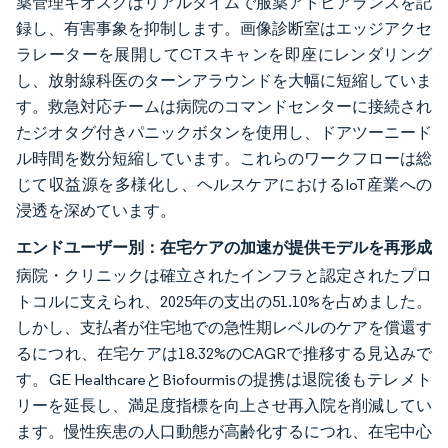
薬管理キオスクはリアルタイムで服薬アドヒアランスを記
録し、有害事象を抑制します。画像診断室はエッジアクセ
ラレーターを展開してCTスキャンを即座にレンダリング
し、放射線科医のターンアラウンドを大幅に短縮していま
す。救急対応チームは病院のコマンドセンターに接続され
たジオタグ付きパニックボタンを使用し、ドアツーニード
ル時間を数分短縮しています。これらのワークフローは総
じて収益源を多様化し、ヘルスケアにおけるIoT産業への
浸透を深めています。
エンドユーザー別：在宅ケアの加速が提供モデルを再形成
病院・クリニックは確立されたインフラと認定されたプロ
トコルに支えられ、2025年の支出の51.10%を占めました。
しかし、支払者が住宅地での急性期レベルのケアを償還す
るにつれ、在宅ケアは18.32%のCAGRで推移する見込みで
す。GE HealthcareとBiofourmisの提携は退院後もテレメト
リーを延長し、満足度指標を向上させ再入院を削減してい
ます。慢性疾患の人口動態が高齢化するにつれ、在宅中心