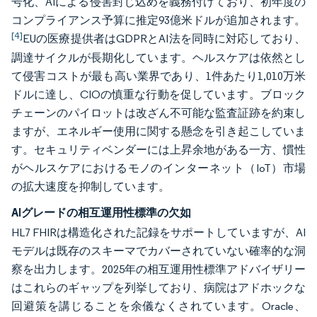
号化、AIによる侵害封じ込めを義務付けており、初年度の
コンプライアンス予算に推定93億米ドルが追加されます。
[4]
EUの医療提供者はGDPRとAI法を同時に対応しており、
調達サイクルが長期化しています。ヘルスケアは依然とし
て侵害コストが最も高い業界であり、1件あたり1,010万米
ドルに達し、CIOの慎重な行動を促しています。ブロック
チェーンのパイロットは改ざん不可能な監査証跡を約束し
ますが、エネルギー使用に関する懸念を引き起こしていま
す。セキュリティベンダーには上昇余地がある一方、慣性
がヘルスケアにおけるモノのインターネット（IoT）市場
の拡大速度を抑制しています。
AIグレードの相互運用性標準の欠如
HL7 FHIRは構造化された記録をサポートしていますが、AI
モデルは既存のスキーマでカバーされていない確率的な洞
察を出力します。2025年の相互運用性標準アドバイザリー
はこれらのギャップを列挙しており、病院はアドホックな
回避策を講じることを余儀なくされています。Oracle、