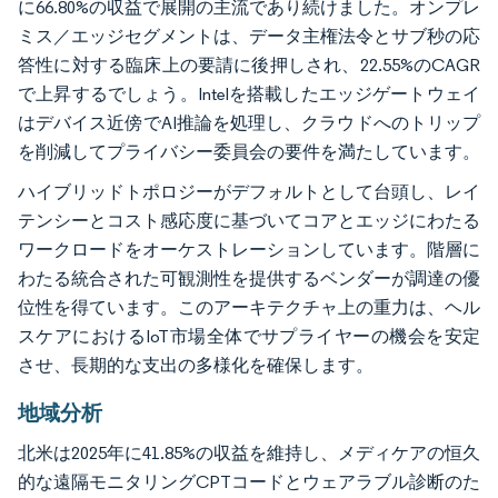
に66.80%の収益で展開の主流であり続けました。オンプレ
ミス／エッジセグメントは、データ主権法令とサブ秒の応
答性に対する臨床上の要請に後押しされ、22.55%のCAGR
で上昇するでしょう。Intelを搭載したエッジゲートウェイ
はデバイス近傍でAI推論を処理し、クラウドへのトリップ
を削減してプライバシー委員会の要件を満たしています。
ハイブリッドトポロジーがデフォルトとして台頭し、レイ
テンシーとコスト感応度に基づいてコアとエッジにわたる
ワークロードをオーケストレーションしています。階層に
わたる統合された可観測性を提供するベンダーが調達の優
位性を得ています。このアーキテクチャ上の重力は、ヘル
スケアにおけるIoT市場全体でサプライヤーの機会を安定
させ、長期的な支出の多様化を確保します。
地域分析
北米は2025年に41.85%の収益を維持し、メディケアの恒久
的な遠隔モニタリングCPTコードとウェアラブル診断のた