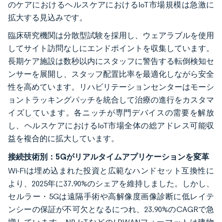
のケアにおけるヘルスケアにおけるIoT市場規模は急激に
拡大する見込みです。
臨床研究機関は分散型試験を採用し、ウェアラブルを使用
してサイト訪問なしにエンドポイントを収集しています。
長期ケア施設は数秒以内にスタッフに警告する転倒検知セ
ンサーを展開し、スタッフ配置比率を最適化しながら安全
性を高めています。リハビリテーションセンターはモーシ
ョントラッキングパッチを統合して治療の進行をカスタマ
イズしています。各ニッチが専門デバイスの需要を解放
し、ヘルスケアにおけるIoT市場全体の総アドレス可能収
益を複合的に拡大しています。
接続技術別：5Gがリアルタイムアプリケーションを変革
Wi-Fiは埋め込まれた投資と広範なハンドセット互換性に
より、2025年に37.90%のシェアを維持しました。しかし、
セルラー・5Gは遠隔手術や高解像度画像診断に低レイテ
ンシーの保証が不可欠となるにつれ、23.90%のCAGRで急