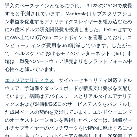
導入のベースラインとなるにつれ、19.12%のCAGRで成長
すると予測されています。Medtronicはサブスクリプショ
ン収益を促進するアナリティクスレイヤーを組み込むため
に27億米ドルの研究開発費を投資しました。Philipsはすで
にAWS上で130万のIoTエンドポイントを管理しており、コ
ンピューティング費用を36%削減しています。したがっ
て、ヘルスケアにおけるモノのインターネット（IoT）市
場は、単発のハードウェア販売よりもプラットフォーム中
心性へと傾いています。
エッジアナリティクス
、サイバーセキュリティ対応ミドル
ウェア、予知保全ダッシュボードが新規支出要求を支配し
ています。病院はデバイスリースとリアルタイムアナリテ
ィクスおよび24時間365日のサービスデスクをバンドルし
た成果ベースの契約を交渉しています。エンドツーエンド
のオーケストレーションを習得したベンダーは、組織がマ
ルチサプライヤーのパッチワークを段階的に廃止するにつ
れ、より高いウォレットシェアを獲得します。2030年まで