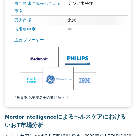
最も急速に成長している
アジア太平洋
市場
最大市場
北米
市場集中度
中
画像 © Mordor Intelligence。再利用にはCC BY 4.0の表示が必要です。
主要プレーヤー
*免責事項:主要選手の並び順不同
Mordor Intelligenceによるヘルスケアにおける
いおT市場分析