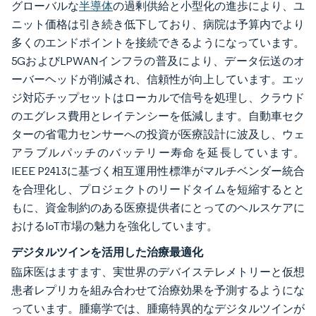
グローバルな
半導体
の過剰供給と小型化の進歩により、ユ
ニット価格は引き続き低下しており、病院は予算内でより
多くのエンドポイントを接続できるようになっています。
5GおよびLPWANインフラの普及により、データ伝送のオ
ーバーヘッドが削減され、信頼性が向上しています。エッ
ジ対応チップセットはローカルで信号を処理し、クラウド
のエグレス費用とレイテンシーを低減します。自動車セク
ターの省電力センサーへの投資が医療設計に波及し、ウェ
アラブルパッチのバッテリー寿命を延長しています。
IEEE P2413に基づく相互運用性標準がマルチベンダー統合
を合理化し、プロジェクトのリードタイムを短縮するとと
もに、資金制約のある医療提供者にとってのヘルスケアに
おけるIoT市場の魅力を強化しています。
デジタルツインを活用した治療最適化
臨床医はますます、実世界のデバイステレメトリーと仮想
患者レプリカを組み合わせて治療効果を予測するようにな
っています。腫瘍学では、腫瘍特異的なデジタルツインが