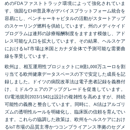
めのFDAファストトラック環境によって強化されていま
す。強固なEHR普及率がデバイスプラットフォーム統合を
容易にし、ベンチャーキャピタルの活動がスタートアップ
のスケーリング燃料を供給しています。州のメディケイド
プログラムは連邦の診療報酬制度をますます模倣し、アド
レス可能な人口を拡大しています。その結果、ヘルスケア
におけるIoT市場は米国とカナダ全体で予測可能な需要曲
線を享受しています。
欧州は、相互運用性プロジェクトに8億1,000万ユーロを割
り当てる欧州健康データスペースの下で安定した成長を記
録しました。ドイツの病院改革法は電子患者記録を義務付
け、ミドルウェアのアップグレードを促進しています。
EU電池規則2023/1542は設計の複雑性を高めますが、持続
可能性の義務と整合しています。同時に、AI法はアルゴリ
ズムの透明性ルールを明確化し、臨床医の信頼を育んでい
ます。これらの協調した政策は、欧州をヘルスケアにおけ
るIoT市場の品質主導かつコンプライアンス準拠のセグメ