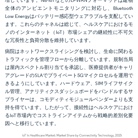
増しています。NB-IoTなどのLPWANフォーマットは建物
全体のアンビエントモニタリングに対応し、Bluetooth
Low Energyはバッテリー感応型ウェアラブルを支配してい
ます。これらのチャネルは総じて、ヘルスケアにおけるモ
ノのインターネット（IoT）市場シェアの継続性に不可欠
な冗長性と負荷分散を維持しています。
病院はネットワークスライシングを検討し、生命に関わる
トラフィックを管理フローから分離しています。規制当局
は屋内スペクトル割り当てを承認し、医療提供者がキャリ
アグレードのSLAでプライベート5Gマイクロセルを運用で
きるようにしています。ハードウェア、SIMライフサイク
ル管理、アナリティクスダッシュボードをバンドルするサ
プライヤーは、コモディティモジュールベンダーよりも支
持を得ています。したがって、接続性はヘルスケアにおけ
るIoT市場内でコストラインアイテムから戦略的差別化要
因へと移行しています。