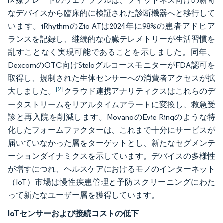
医療グレードのウェアラブルは、フィットネス向けの新奇
なデバイスから臨床的に検証された診断機器へと移行して
います。iRhythmのZio ATは2024年に98%の患者アドヒア
ランスを記録し、継続的な心臓テレメトリーが生活習慣を
乱すことなく実現可能であることを示しました。同年、
DexcomのOTC向けSteloグルコースモニターがFDA認可を
取得し、規制された生体センサーへの消費者アクセスが拡
[2]
大しました。
クラウド連携アナリティクスはこれらのデ
ータストリームをリアルタイムアラートに変換し、救急受
診と再入院を削減します。MovanoのEvie Ringのような特
化したフォームファクターは、これまで十分にサービスが
届いていなかった層をターゲットとし、新たなセグメンテ
ーションダイナミクスを示しています。デバイスの多様性
が増すにつれ、ヘルスケアにおけるモノのインターネット
（IoT）市場は慢性疾患管理と予防スクリーニングにわた
って新たなユーザー層を獲得しています。
IoTセンサーおよび接続コストの低下