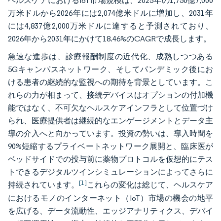
ヘルスケアにおけるIoT市場規模は、2025年の1,750億7,000
万米ドルから2026年には2,074億米ドルに増加し、2031年
には4,837億2,000万米ドルに達すると予測されており、
2026年から2031年にかけて18.46%のCAGRで成長します。
急速な進歩は、診療報酬制度の近代化、成熟しつつある
5Gキャンパスネットワーク、そしてパンデミック後にお
ける患者の継続的な監視への期待を背景としています。こ
れらの力が相まって、接続デバイスはオプションの付加機
能ではなく、不可欠なヘルスケアインフラとして位置づけ
られ、医療提供者は継続的なエンゲージメントとデータ主
導の介入へと向かっています。投資の勢いは、導入時間を
90%短縮するプライベートネットワーク展開と、臨床医が
ベッドサイドでの投与前に薬物プロトコルを仮想的にテス
トできるデジタルツインシミュレーションによってさらに
[1]
持続されています。
これらの変化は総じて、ヘルスケア
におけるモノのインターネット（IoT）市場の機会の地平
を広げる、データ流動性、エッジアナリティクス、デバイ