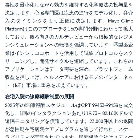
毒性を最小化しながら効力を維持する化学療法の投与量を
決定します。心臓専門医は疾患の進行をモデル化し、弁介
入のタイミングをより正確に決定します。Mayo Clinic
Platformはこのアプローチを16の専門分野にわたって拡大
しており、後ろ向きのカルテレビューから積極的なレジメ
[3]
ンシミュレーションへの転換を強調しています。
製薬企
業はインシリココホートを活用して試験プロトコルをスク
リーニングし、開発サイクルを短縮しています。これらの
アプリケーションはデータ需要を深め、プラットフォーム
収益を押し上げ、ヘルスケアにおけるモノのインターネッ
ト（IoT）市場に重みを加えています。
在宅入院の診療報酬制度の展開
2025年の医師報酬スケジュールはCPT 99453-99458を成文
化し、1回のインタラクションあたり19.73～82.16米ドルで
遠隔モニタリングを償還しています。23,000件以上の退院
が急性期在宅病院ケアプログラムを通じて行われ、スケー
ラビリティが実証されています。民間保険会社はメディケ