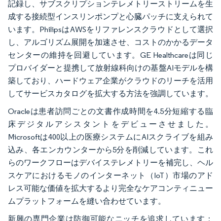
記録し、サブスクリプションテレメトリーストリームを生
成する接続型インスリンポンプと心臓パッチに支えられて
います。PhilipsはAWSをリファレンスクラウドとして選択
し、アルゴリズム展開を加速させ、コストのかかるデータ
センターの維持を回避しています。GE Healthcareは同じ
プロバイダーと提携して放射線科向けの基盤AIモデルを構
築しており、ハードウェア企業がクラウドのリーチを活用
してサービスカタログを拡大する方法を強調しています。
Oracleは患者訪問ごとの文書作成時間を4.5分短縮する臨
床デジタルアシスタントをデビューさせました。
Microsoftは400以上の医療システムにAIスクライブを組み
込み、各エンカウンターから5分を削減しています。これ
らのワークフローはデバイステレメトリーを補完し、ヘル
スケアにおけるモノのインターネット（IoT）市場のアド
レス可能な価値を拡大するより完全なケアコンティニュー
ムプラットフォームを縫い合わせています。
新興の専門企業は防御可能なニッチを追求しています：