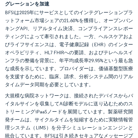
グレーションを加速
BFSIは2025年にサービスとしてのインテグレーションプラ
ットフォーム市場シェアの21.60%を獲得し、オープンバン
キングAPI、リアルタイム決済、コンプライアンスレポー
ティングによって牽引されました。一方、ヘルスケアおよ
びライフサイエンスは、電子健康記録（EHR）のインター
オペラビリティ、HL7 FHIRへの要請、およびテレヘルスイ
ンフラの整備を背景に、年平均成長率29.95%という最も急
な成長を示しています。プロバイダーは、価値基盤型医療
を支援するために、臨床、請求、分析システム間のリアル
タイムデータ同期を必要としています。
大規模な病院ネットワークは、接続されたデバイスからバ
イタルサインを収集してAI診断モデルに送り込むためのス
トリーミングiPaaSノードを展開しています。製薬研究開
発チームは、サイクルタイムを短縮するために実験情報管
理システム（LIMS）を分子シミュレーションエンジンと
統合しています。BFSIは引き続きセキュアなメッセージプ