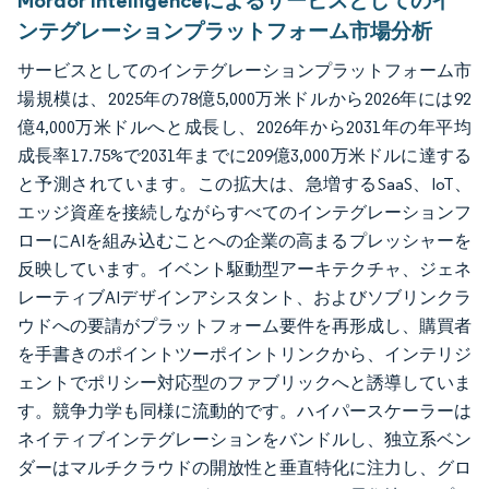
Mordor Intelligenceによるサービスとしてのイ
ンテグレーションプラットフォーム市場分析
サービスとしてのインテグレーションプラットフォーム市
場規模は、2025年の78億5,000万米ドルから2026年には92
億4,000万米ドルへと成長し、2026年から2031年の年平均
成長率17.75%で2031年までに209億3,000万米ドルに達する
と予測されています。この拡大は、急増するSaaS、IoT、
エッジ資産を接続しながらすべてのインテグレーションフ
ローにAIを組み込むことへの企業の高まるプレッシャーを
反映しています。イベント駆動型アーキテクチャ、ジェネ
レーティブAIデザインアシスタント、およびソブリンクラ
ウドへの要請がプラットフォーム要件を再形成し、購買者
を手書きのポイントツーポイントリンクから、インテリジ
ェントでポリシー対応型のファブリックへと誘導していま
す。競争力学も同様に流動的です。ハイパースケーラーは
ネイティブインテグレーションをバンドルし、独立系ベン
ダーはマルチクラウドの開放性と垂直特化に注力し、グロ