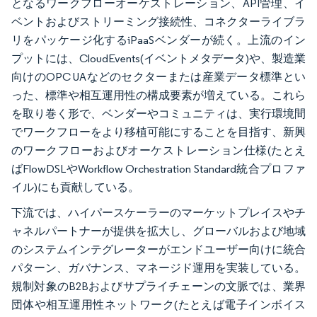
となるワークフローオーケストレーション、API管理、イ
ベントおよびストリーミング接続性、コネクターライブラ
リをパッケージ化するiPaaSベンダーが続く。上流のイン
プットには、CloudEvents(イベントメタデータ)や、製造業
向けのOPC UAなどのセクターまたは産業データ標準とい
った、標準や相互運用性の構成要素が増えている。これら
を取り巻く形で、ベンダーやコミュニティは、実行環境間
でワークフローをより移植可能にすることを目指す、新興
のワークフローおよびオーケストレーション仕様(たとえ
ばFlowDSLやWorkflow Orchestration Standard統合プロファ
イル)にも貢献している。
下流では、ハイパースケーラーのマーケットプレイスやチ
ャネルパートナーが提供を拡大し、グローバルおよび地域
のシステムインテグレーターがエンドユーザー向けに統合
パターン、ガバナンス、マネージド運用を実装している。
規制対象のB2Bおよびサプライチェーンの文脈では、業界
団体や相互運用性ネットワーク(たとえば電子インボイス