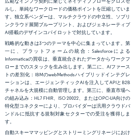
広範なインフラ契約に乗じてネイティブフローをクロスセ
ルし、単純なワークロードの価格ポイントを圧縮していま
す。独立系ベンダーは、マルチクラウドの中立性、ソブリ
ンクラウド展開ブループリント、およびジェネレーティブ
AI搭載のデザインコパイロットで対抗しています。
戦略的な動きは3つのテーマを中心に集まっています。第
一に、プラットフォームの統合：Salesforceによる
Informaticaの買収は、垂直統合されたデータからワークフ
ローまでのスタックを生み出します。第二に、AIファース
トの差別化：IBMのwebMethodsハイブリッドインテグレ
ーションは、エージェンティックAIを注入してAPIとB2B
チャネルを大規模に自動管理します。第三に、垂直市場へ
の組み込み：HL7 FHIR、ISO 20022、またはOPC-UA向けの
特化型コネクターにより、プロバイダーは汎用クラウドバ
ンドルに抵抗する規制対象セクターでの受注を獲得しま
す。
自動スキーママッピングとストリーミングリネージにおけ