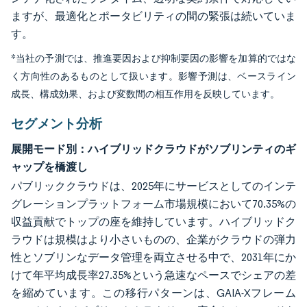
ますが、最適化とポータビリティの間の緊張は続いていま
す。
*当社の予測では、推進要因および抑制要因の影響を加算的ではな
く方向性のあるものとして扱います。影響予測は、ベースライン
成長、構成効果、および変数間の相互作用を反映しています。
セグメント分析
展開モード別：ハイブリッドクラウドがソブリンティのギ
ャップを橋渡し
パブリッククラウドは、2025年にサービスとしてのインテ
グレーションプラットフォーム市場規模において70.35%の
収益貢献でトップの座を維持しています。ハイブリッドク
ラウドは規模はより小さいものの、企業がクラウドの弾力
性とソブリンなデータ管理を両立させる中で、2031年にか
けて年平均成長率27.35%という急速なペースでシェアの差
を縮めています。この移行パターンは、GAIA-Xフレーム