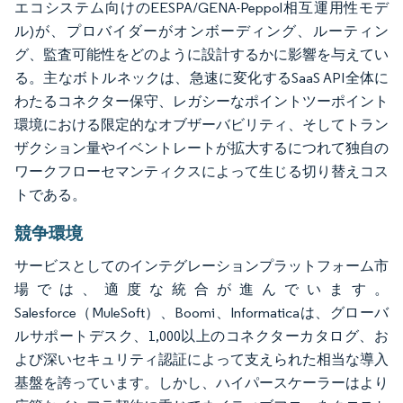
エコシステム向けのEESPA/GENA-Peppol相互運用性モデ
ル)が、プロバイダーがオンボーディング、ルーティン
グ、監査可能性をどのように設計するかに影響を与えてい
る。主なボトルネックは、急速に変化するSaaS API全体に
わたるコネクター保守、レガシーなポイントツーポイント
環境における限定的なオブザーバビリティ、そしてトラン
ザクション量やイベントレートが拡大するにつれて独自の
ワークフローセマンティクスによって生じる切り替えコス
トである。
競争環境
サービスとしてのインテグレーションプラットフォーム市
場では、適度な統合が進んでいます。
Salesforce（MuleSoft）、Boomi、Informaticaは、グローバ
ルサポートデスク、1,000以上のコネクターカタログ、お
よび深いセキュリティ認証によって支えられた相当な導入
基盤を誇っています。しかし、ハイパースケーラーはより