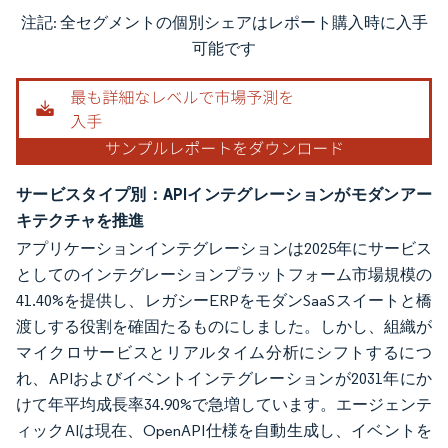
注記: 全セグメントの個別シェアはレポート購入時に入手
画像 © Mordor Intelligence。再利用にはCC BY 4.0の表示が必要です。
可能です
サービスタイプ別：APIインテグレーションがモダンアー
キテクチャを推進
アプリケーションインテグレーションは2025年にサービス
としてのインテグレーションプラットフォーム市場規模の
41.40%を提供し、レガシーERPをモダンSaaSスイートと橋
渡しする役割を確固たるものにしました。しかし、組織が
マイクロサービスとリアルタイム分析にシフトするにつ
れ、APIおよびイベントインテグレーションが2031年にか
けて年平均成長率34.90%で急増しています。エージェンテ
ィックAIは現在、OpenAPI仕様を自動生成し、イベントを