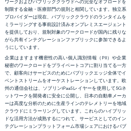
ワークおよびパブリッククラウドへの完全なオフロードを
制限する金融・医療部門の規則と相関しています。独立系
プロバイダーは現在、パブリッククラウドのランタイムを
ミラーリングする事前設計済みオンプレミスエージェント
を提供しており、規制対象のワークロードが国内に残りな
がら共有インテグレーションファブリックに参加できるよ
うにしています。
企業はますます機密性の高い個人識別情報（PII）や企業
秘密のワークロードをプライベートコアに割り当てる一方
で、顧客向けサービスのためにパブリックエッジ全体でイ
ベントストリームをオーケストレーションしています。欧
州の通信会社は、ソブリンiPaaSレイヤーを使用して5Gネ
ットワークを開発者に安全に公開し、日本の自動車メーカ
ーは高度な分析のために生産ラインのテレメトリーを地域
クラウドにミラーリングしています。これらのハイブリッ
ドな活用方法が成熟するにつれて、サービスとしてのイン
テグレーションプラットフォーム市場シェアにおけるパブ