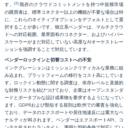
[3]
す。
既存のクラウドコミットメントを持つ中規模市場
の購買者は、標準コネクター以上の機能が不要な場合は特
に、これらのネイティブオプションをデフォルトとして選
択することが多いです。独立系ベンダーは、マルチクラウ
ドへの対応範囲、業界固有のコネクター、およびハイパー
スケーラーがまだ対応していない高度なAIオーケストレー
ションを強調することで対抗しています。
ベンダーロックインと切替コストへの不安
インテグレーションはミッションクリティカルな業務に組
み込まれ、プラットフォームの移行をコスト高にしていま
す。ロックイン動態に関する調査は、依存レベルと直接的
な財務リスクを結びつけており、企業はオープンスタンダ
ードとポータブルな設計成果物を要求するようになってい
ます。GDPRおよび類似する規則は欧州での審査を強化し
ており、データのエクスポートや居住地違反には重大なペ
ナルティが科されます。ベンダーはエクスポートAPI、コ
ンテナ化されたランタイム、透明な契約条件で対応してい