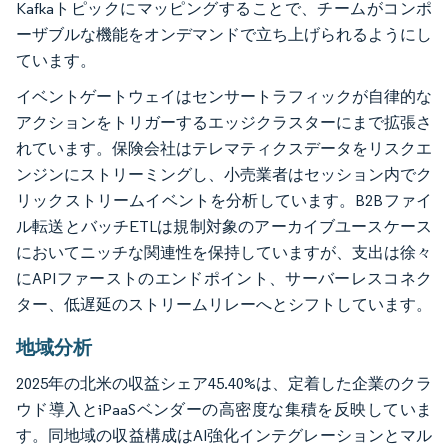
Kafkaトピックにマッピングすることで、チームがコンポ
ーザブルな機能をオンデマンドで立ち上げられるようにし
ています。
イベントゲートウェイはセンサートラフィックが自律的な
アクションをトリガーするエッジクラスターにまで拡張さ
れています。保険会社はテレマティクスデータをリスクエ
ンジンにストリーミングし、小売業者はセッション内でク
リックストリームイベントを分析しています。B2Bファイ
ル転送とバッチETLは規制対象のアーカイブユースケース
においてニッチな関連性を保持していますが、支出は徐々
にAPIファーストのエンドポイント、サーバーレスコネク
ター、低遅延のストリームリレーへとシフトしています。
地域分析
2025年の北米の収益シェア45.40%は、定着した企業のクラ
ウド導入とiPaaSベンダーの高密度な集積を反映していま
す。同地域の収益構成はAI強化インテグレーションとマル