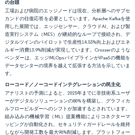
の台頭
工場および病院のエッジノードは現在、分析層へのサブセ
カンドの往復応答を必要としています。Apache Kafkaを使
用した展開では、エッジセンサー、クラウドAI、および製
造実行システム（MES）が継続的なループで接続され、デ
ジタルツインのパイロットで生産性14.53%向上およびエネ
ルギー消費13.9%削減が実現しています。Crosserのような
ベンダーは、エッジMLOpsパイプラインがiPaaSの機能を
データセンターの境界を越えて拡張する方法を示していま
す。
ローコード／ノーコードインテグレーションの民主化
アナリストの予測によると、2025年までに非技術系ユーザ
ーがデジタルソリューションの80%を構築し、グラフィカ
ルフロービルダーへのシフトが加速するとされています。
組み込みの機械学習（ML）提案機能によりコネクターマ
ッピングが自動化され、セキュリティガードレールを維持
しながら開発工数を最大90%削減します。プラットフォー