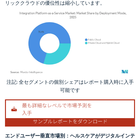
リッククラウドの優位性は縮小しています。
注記: 全セグメントの個別シェアはレポート購入時に入手
画像 © Mordor Intelligence。再利用にはCC BY 4.0の表示が必要です。
可能です
エンドユーザー垂直市場別：ヘルスケアがデジタルインテ