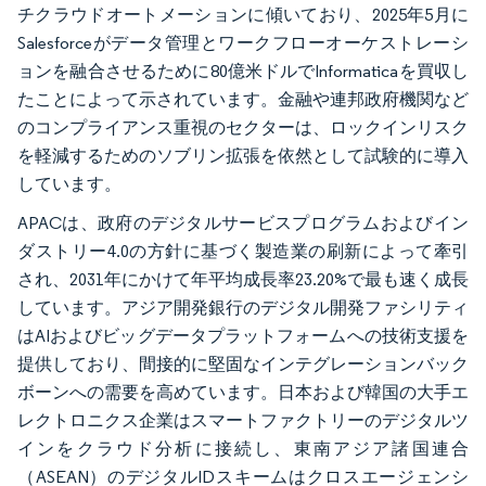
チクラウドオートメーションに傾いており、2025年5月に
Salesforceがデータ管理とワークフローオーケストレーシ
ョンを融合させるために80億米ドルでInformaticaを買収し
たことによって示されています。金融や連邦政府機関など
のコンプライアンス重視のセクターは、ロックインリスク
を軽減するためのソブリン拡張を依然として試験的に導入
しています。
APACは、政府のデジタルサービスプログラムおよびイン
ダストリー4.0の方針に基づく製造業の刷新によって牽引
され、2031年にかけて年平均成長率23.20%で最も速く成長
しています。アジア開発銀行のデジタル開発ファシリティ
はAIおよびビッグデータプラットフォームへの技術支援を
提供しており、間接的に堅固なインテグレーションバック
ボーンへの需要を高めています。日本および韓国の大手エ
レクトロニクス企業はスマートファクトリーのデジタルツ
インをクラウド分析に接続し、東南アジア諸国連合
（ASEAN）のデジタルIDスキームはクロスエージェンシ