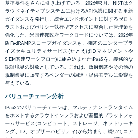
基準要件をさらに引き上げている。2026年3月、NISTはク
ラウドネイティブシステムにおけるAPI保護に関する更新
ガイダンスを発行し、統合エンドポイントに対するゼロト
ラストおよびポリシー執行型アクセスに整合した管理策を
強化した。米国連邦政府ワークロードについては、2026年
版FedRAMPスコープガイダンスも、機関のエンタープラ
イズセキュリティサービス(たとえばIDマネジメントや
SIEM関連ワークフロー)に組み込まれたiPaaSを、義務的な
認証境界の対象としている。これは、政府機関やその他の
規制業界に販売するベンダーの調達・提供モデルに影響を
与えている。
バリューチェーン分析
iPaaSのバリューチェーンは、マルチテナントランタイム
をホストするクラウドインフラおよび基盤的プラットフォ
ームサービス(コンピュート、ストレージ、ネットワーキ
ング、ID、オブザーバビリティ)から始まり、続いてコア