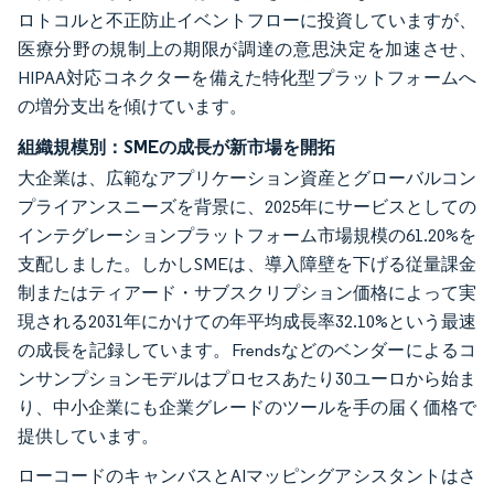
ロトコルと不正防止イベントフローに投資していますが、
医療分野の規制上の期限が調達の意思決定を加速させ、
HIPAA対応コネクターを備えた特化型プラットフォームへ
の増分支出を傾けています。
組織規模別：SMEの成長が新市場を開拓
大企業は、広範なアプリケーション資産とグローバルコン
プライアンスニーズを背景に、2025年にサービスとしての
インテグレーションプラットフォーム市場規模の61.20%を
支配しました。しかしSMEは、導入障壁を下げる従量課金
制またはティアード・サブスクリプション価格によって実
現される2031年にかけての年平均成長率32.10%という最速
の成長を記録しています。Frendsなどのベンダーによるコ
ンサンプションモデルはプロセスあたり30ユーロから始ま
り、中小企業にも企業グレードのツールを手の届く価格で
提供しています。
ローコードのキャンバスとAIマッピングアシスタントはさ