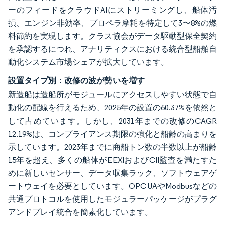
ーのフィードをクラウドAIにストリーミングし、船体汚
損、エンジン非効率、プロペラ摩耗を特定して3〜8%の燃
料節約を実現します。クラス協会がデータ駆動型保全契約
を承認するにつれ、アナリティクスにおける統合型船舶自
動化システム市場シェアが拡大しています。
設置タイプ別：改修の波が勢いを増す
新造船は造船所がモジュールにアクセスしやすい状態で自
動化の配線を行えるため、2025年の設置の60.37%を依然と
して占めています。しかし、2031年までの改修のCAGR
12.19%は、コンプライアンス期限の強化と船齢の高まりを
示しています。2023年までに商船トン数の半数以上が船齢
15年を超え、多くの船体がEEXIおよびCII監査を満たすた
めに新しいセンサー、データ収集ラック、ソフトウェアゲ
ートウェイを必要としています。OPC UAやModbusなどの
共通プロトコルを使用したモジュラーパッケージがプラグ
アンドプレイ統合を簡素化しています。