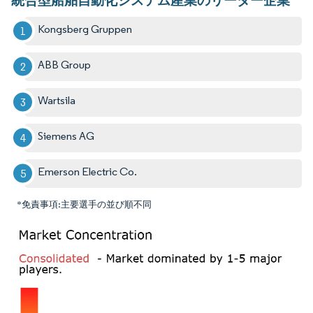
Kongsberg Gruppen
ABB Group
Wartsila
Siemens AG
Emerson Electric Co.
*免責事項:主要選手の並び順不同