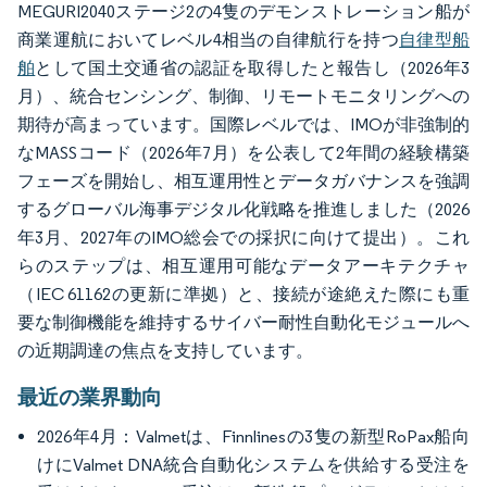
MEGURI2040ステージ2の4隻のデモンストレーション船が
商業運航においてレベル4相当の自律航行を持つ
自律型船
舶
として国土交通省の認証を取得したと報告し（2026年3
月）、統合センシング、制御、リモートモニタリングへの
期待が高まっています。国際レベルでは、IMOが非強制的
なMASSコード（2026年7月）を公表して2年間の経験構築
フェーズを開始し、相互運用性とデータガバナンスを強調
するグローバル海事デジタル化戦略を推進しました（2026
年3月、2027年のIMO総会での採択に向けて提出）。これ
らのステップは、相互運用可能なデータアーキテクチャ
（IEC 61162の更新に準拠）と、接続が途絶えた際にも重
要な制御機能を維持するサイバー耐性自動化モジュールへ
の近期調達の焦点を支持しています。
最近の業界動向
2026年4月：Valmetは、Finnlinesの3隻の新型RoPax船向
けにValmet DNA統合自動化システムを供給する受注を