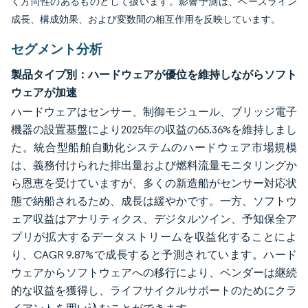
く方向性のあるものとして扱います。影響予測は、ベースライン
成長、構成効果、および変数間の相互作用を反映しています。
セグメント分析
製品タイプ別：ハードウェアが優位を維持しながらソフト
ウェアが加速
ハードウェアはセンサー、制御モジュール、ブリッジ電子
機器の設置基盤により2025年の収益の65.36%を維持しまし
た。統合型船舶自動化システムのハードウェア市場規模
は、義務付けられた排出量および燃料流量モニタリングか
ら恩恵を受けていますが、多くの新造船がセンサー対応状
態で納船されるため、成長は緩やかです。一方、ソフトウ
ェア収益はアナリティクス、デジタルツイン、予知保全ア
プリが拡大するデータストリームを収益化することによ
り、CAGR 9.87%で成長すると予測されています。ハード
ウェアからソフトウェアへの移行により、ベンダーは継続
的な収益を獲得し、ライフサイクルサポートのためにクラ