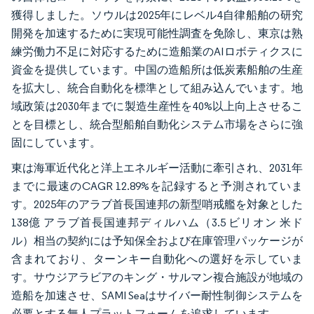
獲得しました。ソウルは2025年にレベル4自律船舶の研究
開発を加速するために実現可能性調査を免除し、東京は熟
練労働力不足に対応するために造船業のAIロボティクスに
資金を提供しています。中国の造船所は低炭素船舶の生産
を拡大し、統合自動化を標準として組み込んでいます。地
域政策は2030年までに製造生産性を40%以上向上させるこ
とを目標とし、統合型船舶自動化システム市場をさらに強
固にしています。
東は海軍近代化と洋上エネルギー活動に牽引され、2031年
までに最速のCAGR 12.89%を記録すると予測されていま
す。2025年のアラブ首長国連邦の新型哨戒艦を対象とした
138億 アラブ首長国連邦ディルハム（3.5 ビリオン 米ド
ル）相当の契約には予知保全および在庫管理パッケージが
含まれており、ターンキー自動化への選好を示していま
す。サウジアラビアのキング・サルマン複合施設が地域の
造船を加速させ、SAMI Seaはサイバー耐性制御システムを
必要とする無人プラットフォームを追求しています。