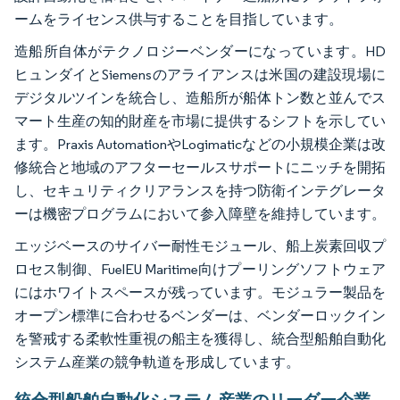
ームをライセンス供与することを目指しています。
造船所自体がテクノロジーベンダーになっています。HD
ヒュンダイとSiemensのアライアンスは米国の建設現場に
デジタルツインを統合し、造船所が船体トン数と並んでス
マート生産の知的財産を市場に提供するシフトを示してい
ます。Praxis AutomationやLogimaticなどの小規模企業は改
修統合と地域のアフターセールスサポートにニッチを開拓
し、セキュリティクリアランスを持つ防衛インテグレータ
ーは機密プログラムにおいて参入障壁を維持しています。
エッジベースのサイバー耐性モジュール、船上炭素回収プ
ロセス制御、FuelEU Maritime向けプーリングソフトウェア
にはホワイトスペースが残っています。モジュラー製品を
オープン標準に合わせるベンダーは、ベンダーロックイン
を警戒する柔軟性重視の船主を獲得し、統合型船舶自動化
システム産業の競争軌道を形成しています。
統合型船舶自動化システム産業のリーダー企業