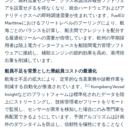
ング、燃料流量センサー、クラス承認済み報告ソフトウェ
アを設置せざるを得なくなり、統合ハードウェアおよびア
ナリティクスへの即時調達需要が生まれています。FuelEU
Maritimeにおけるフリートレベルのプーリングにより、航
海ごとのバランスを計算し、船主間でクレジットを配分す
る最適化ツールへの需要が倍増しています。欧州の早期採
用者は陸上電力インターフェースを船陸間電力管理ソフト
ウェアに接続し、補助エンジンの節約効果を高め、港湾排
出量を削減しています。
船員不足を背景とした乗組員コストの最適化
航海士不足の拡大により、定常的な当直業務や診断作業を
[1]
削減する自動化が推進されています。
Kongsberg Vessel
Insightなどのプラットフォームは標準化されたデータを陸
上にストリーミングし、技術管理者がフリートをリモート
で監視し、センサーが異常を検知した場合にのみ専門家を
再配置できるようにしています。予測アルゴリズムは計画
外のダウンタイムを防止し、信頼性を犠牲にすることなく