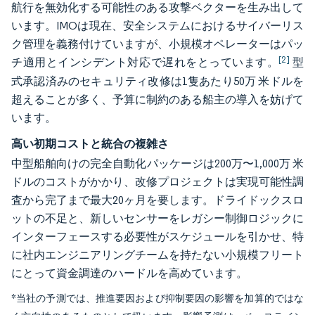
航行を無効化する可能性のある攻撃ベクターを生み出して
います。IMOは現在、安全システムにおけるサイバーリス
ク管理を義務付けていますが、小規模オペレーターはパッ
[2]
チ適用とインシデント対応で遅れをとっています。
型
式承認済みのセキュリティ改修は1隻あたり50万 米ドルを
超えることが多く、予算に制約のある船主の導入を妨げて
います。
高い初期コストと統合の複雑さ
中型船舶向けの完全自動化パッケージは200万〜1,000万 米
ドルのコストがかかり、改修プロジェクトは実現可能性調
査から完了まで最大20ヶ月を要します。ドライドックスロ
ットの不足と、新しいセンサーをレガシー制御ロジックに
インターフェースする必要性がスケジュールを引かせ、特
に社内エンジニアリングチームを持たない小規模フリート
にとって資金調達のハードルを高めています。
*当社の予測では、推進要因および抑制要因の影響を加算的ではな