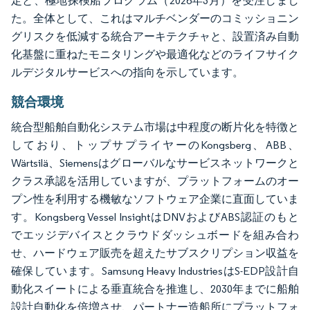
定と、極地探検船プログラム（2026年3月）を受注しまし
た。全体として、これはマルチベンダーのコミッショニン
グリスクを低減する統合アーキテクチャと、設置済み自動
化基盤に重ねたモニタリングや最適化などのライフサイク
ルデジタルサービスへの指向を示しています。
競合環境
統合型船舶自動化システム市場は中程度の断片化を特徴と
しており、トップサプライヤーのKongsberg、ABB、
Wärtsilä、Siemensはグローバルなサービスネットワークと
クラス承認を活用していますが、プラットフォームのオー
プン性を利用する機敏なソフトウェア企業に直面していま
す。Kongsberg Vessel InsightはDNVおよびABS認証のもと
でエッジデバイスとクラウドダッシュボードを組み合わ
せ、ハードウェア販売を超えたサブスクリプション収益を
確保しています。Samsung Heavy IndustriesはS-EDP設計自
動化スイートによる垂直統合を推進し、2030年までに船舶
設計自動化を倍増させ、パートナー造船所にプラットフォ