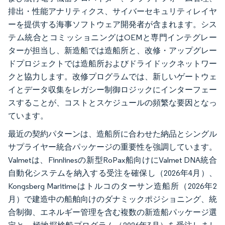
排出・性能アナリティクス、サイバーセキュリティレイヤ
ーを提供する海事ソフトウェア開発者が含まれます。シス
テム統合とコミッショニングはOEMと専門インテグレー
ターが担当し、新造船では造船所と、改修・アップグレー
ドプロジェクトでは造船所およびドライドックネットワー
クと協力します。改修プログラムでは、新しいゲートウェ
イとデータ収集をレガシー制御ロジックにインターフェー
スすることが、コストとスケジュールの頻繁な要因となっ
ています。
最近の契約パターンは、造船所に合わせた納品とシングル
サプライヤー統合パッケージの重要性を強調しています。
Valmetは、Finnlinesの新型RoPax船向けにValmet DNA統合
自動化システムを納入する受注を確保し（2026年4月）、
Kongsberg Maritimeはトルコのターサン造船所（2026年2
月）で建造中の船舶向けのダナミックポジショニング、統
合制御、エネルギー管理を含む複数の新造船パッケージ選