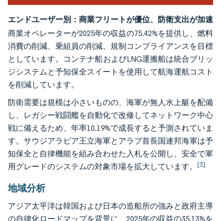
エンドユーザー別：商業フリートが優位、防衛支出が加速
商業オペレーターが2025年の収益の75.42%を提供し、燃料
消費の削減、乗組員の削減、規制コンプライアンスを目標
としています。コンテナ船およびLNG運搬船は統合ブリッ
ジシステムと予知保全スイートを使用して航海運航コスト
を削減しています。
防衛需要は規模は小さいものの、海軍が無人水上艇を配備
し、レガシー戦闘艦を自動化で改修してネットワーク中心
戦に備えるため、年率10.19%で成長すると予測されていま
す。サウジアラビア王立海軍とアラブ首長国連邦海軍は予
知保全と自律機能を組み合わせた入札を公開し、安全で軍
[3]
用グレードのシステムの対象市場を拡大しています。
地域分析
アジア太平洋は韓国および日本の造船所の強みと政府主導
の自律化ロードマップを背景に、2025年の収益の35.13%を