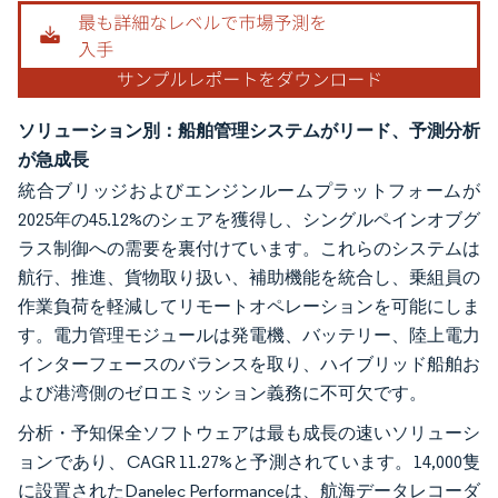
画像 © Mordor Intelligence。再利用にはCC BY 4.0の表示が必要です。
ソリューション別：船舶管理システムがリード、予測分析
が急成長
統合ブリッジおよびエンジンルームプラットフォームが
2025年の45.12%のシェアを獲得し、シングルペインオブグ
ラス制御への需要を裏付けています。これらのシステムは
航行、推進、貨物取り扱い、補助機能を統合し、乗組員の
作業負荷を軽減してリモートオペレーションを可能にしま
す。電力管理モジュールは発電機、バッテリー、陸上電力
インターフェースのバランスを取り、ハイブリッド船舶お
よび港湾側のゼロエミッション義務に不可欠です。
分析・予知保全ソフトウェアは最も成長の速いソリューシ
ョンであり、CAGR 11.27%と予測されています。14,000隻
に設置されたDanelec Performanceは、航海データレコーダ