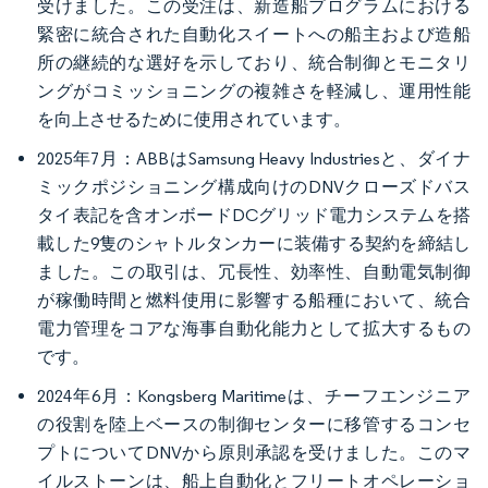
受けました。この受注は、新造船プログラムにおける
緊密に統合された自動化スイートへの船主および造船
所の継続的な選好を示しており、統合制御とモニタリ
ングがコミッショニングの複雑さを軽減し、運用性能
を向上させるために使用されています。
2025年7月：ABBはSamsung Heavy Industriesと、ダイナ
ミックポジショニング構成向けのDNVクローズドバス
タイ表記を含オンボードDCグリッド電力システムを搭
載した9隻のシャトルタンカーに装備する契約を締結し
ました。この取引は、冗長性、効率性、自動電気制御
が稼働時間と燃料使用に影響する船種において、統合
電力管理をコアな海事自動化能力として拡大するもの
です。
2024年6月：Kongsberg Maritimeは、チーフエンジニア
の役割を陸上ベースの制御センターに移管するコンセ
プトについてDNVから原則承認を受けました。このマ
イルストーンは、船上自動化とフリートオペレーショ