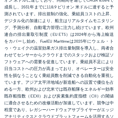
オン 米ドルに達しており、同期間を通じてCAGR 8.08%で
成長し、2031年までに118.9 ビリオン 米ドルに達すると予
測されています。排出規制の強化、乗組員コストの上昇、
デジタル化の加速により、船主はリアルタイムモニタリン
グ、予測分析、自動電力管理に注力し続けています。欧州
連合の排出量取引制度（EU ETS）は2024年から海上輸送
をカバーし始め、FuelEU Maritimeは2025年にウェル・ト
ゥ・ウェイクの温室効果ガス排出量制限を導入し、両者合
わせてセンサーからクラウドまでのスタックおよび検証ソ
フトウェアへの需要を促進しています。乗組員不足により
日当コストへの圧力が高まっており、オペレーターは安全
性を損なうことなく乗組員数を削減できる自動化を重視し
ています。アジア太平洋地域が新造船への設置で優位を占
める一方、欧州および北米では既存船隊をエネルギー効率
既存船指数（EEXI）および炭素集約度指標（CII）の閾値
に適合させるための改修活動が加速しています。競争は中
程度であり、レガシーハードウェアサプライヤーがエッジ
アナリティクスとクラウドプラットフォームを活用するソ