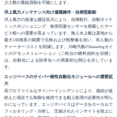
少人数の乗組員制を可能にします。
洋上風力メンテナンス向け遠隔操作・自律型船舶
洋上風力の急速な建設拡大により、自律航行、自動ダイナ
ミックポジショニング、衝突回避センサーを搭載したサー
ビス船への需要が高まっています。無人水上艇は基地から
最大150海里の範囲で点検および軽整備を担い、有人船の
チャーターコストを削減します。川崎汽船のSeawingカイ
トのデモンストレーション（二桁台の燃料節約を目標）
は、自動化による効率化への商業的な関心を示していま
す。
エッジベースのサイバー耐性自動化モジュールへの需要拡
大
高プロファイルなサイバーインシデントにより、接続が途
絶えた場合でも制御を維持できる船上処理の必要性が明ら
かになっています。エッジデバイスはデータをローカルで
フィルタリング・分析し、圧縮されたインサイトを陸上に