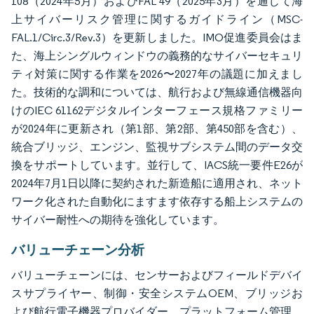
108（2024年5月）およびFAL 49（2025年3月）を通じて海
上サイバーリスク管理に関するガイドライン（MSC-
FAL.1/Circ.3/Rev.3）を更新しました。IMO促進委員会はま
た、海上シングルウィンドウの義務的なサイバーセキュリ
ティ対策に関する作業を2026〜2027年の議題に加えまし
た。技術的な調和については、航行および無線通信機器向
けのIEC 61162デジタルインターフェース規格ファミリー
が2024年に更新され（第1部、第2部、第450部を含む）、
統合ブリッジ、エンジン、監視サブシステム間のデータ交
換をサポートしています。並行して、IACS統一要件E26が
2024年7月1日以降に契約された新造船に適用され、ネット
ワーク化された自動化にますます依存する船上システムの
サイバー耐性への期待を強化しています。
バリューチェーン分析
バリューチェーンには、センサーおよびフィールドデバイ
スサプライヤー、制御・安全システムOEM、ブリッジお
よび航行電子機器プロバイダー、プラットフォーム管理、