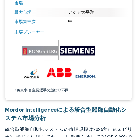
市場
最大市場
アジア太平洋
市場集中度
中
画像 © Mordor Intelligence。再利用にはCC BY 4.0の表示が必要です。
主要プレーヤー
*免責事項:主要選手の並び順不同
Mordor Intelligenceによる統合型船舶自動化シ
ステム市場分析
統合型船舶自動化システムの市場規模は2026年に80.6 ビリ