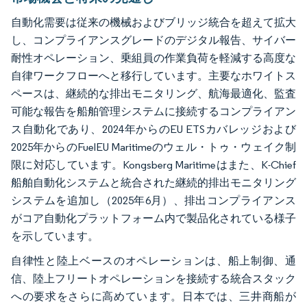
自動化需要は従来の機械およびブリッジ統合を超えて拡大
し、コンプライアンスグレードのデジタル報告、サイバー
耐性オペレーション、乗組員の作業負荷を軽減する高度な
自律ワークフローへと移行しています。主要なホワイトス
ペースは、継続的な排出モニタリング、航海最適化、監査
可能な報告を船舶管理システムに接続するコンプライアン
ス自動化であり、2024年からのEU ETSカバレッジおよび
2025年からのFuelEU Maritimeのウェル・トゥ・ウェイク制
限に対応しています。Kongsberg Maritimeはまた、K-Chief
船舶自動化システムと統合された継続的排出モニタリング
システムを追加し（2025年6月）、排出コンプライアンス
がコア自動化プラットフォーム内で製品化されている様子
を示しています。
自律性と陸上ベースのオペレーションは、船上制御、通
信、陸上フリートオペレーションを接続する統合スタック
への要求をさらに高めています。日本では、三井商船が