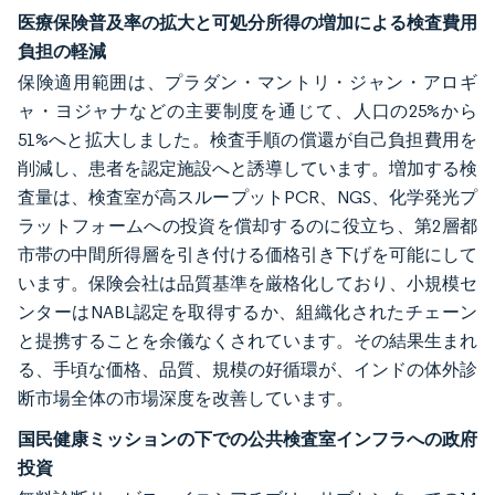
医療保険普及率の拡大と可処分所得の増加による検査費用
負担の軽減
保険適用範囲は、プラダン・マントリ・ジャン・アロギ
ャ・ヨジャナなどの主要制度を通じて、人口の25%から
51%へと拡大しました。検査手順の償還が自己負担費用を
削減し、患者を認定施設へと誘導しています。増加する検
査量は、検査室が高スループットPCR、NGS、化学発光プ
ラットフォームへの投資を償却するのに役立ち、第2層都
市帯の中間所得層を引き付ける価格引き下げを可能にして
います。保険会社は品質基準を厳格化しており、小規模セ
ンターはNABL認定を取得するか、組織化されたチェーン
と提携することを余儀なくされています。その結果生まれ
る、手頃な価格、品質、規模の好循環が、インドの体外診
断市場全体の市場深度を改善しています。
国民健康ミッションの下での公共検査室インフラへの政府
投資