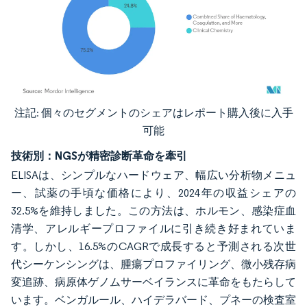
注記: 個々のセグメントのシェアはレポート購入後に入手
画像 © Mordor Intelligence。再利用にはCC BY 4.0の表示が必要です。
可能
技術別：NGSが精密診断革命を牽引
ELISAは、シンプルなハードウェア、幅広い分析物メニュ
ー、試薬の手頃な価格により、2024年の収益シェアの
32.5%を維持しました。この方法は、ホルモン、感染症血
清学、アレルギープロファイルに引き続き好まれていま
す。しかし、16.5%のCAGRで成長すると予測される次世
代シーケンシングは、腫瘍プロファイリング、微小残存病
変追跡、病原体ゲノムサーベイランスに革命をもたらして
います。ベンガルール、ハイデラバード、プネーの検査室