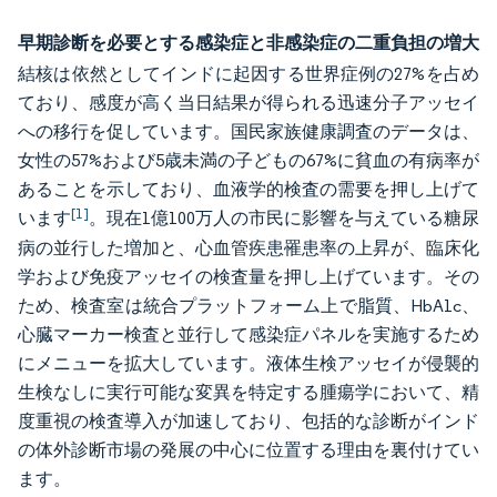
早期診断を必要とする感染症と非感染症の二重負担の増大
結核は依然としてインドに起因する世界症例の27%を占め
ており、感度が高く当日結果が得られる迅速分子アッセイ
への移行を促しています。国民家族健康調査のデータは、
女性の57%および5歳未満の子どもの67%に貧血の有病率が
あることを示しており、血液学的検査の需要を押し上げて
[1]
います
。現在1億100万人の市民に影響を与えている糖尿
病の並行した増加と、心血管疾患罹患率の上昇が、臨床化
学および免疫アッセイの検査量を押し上げています。その
ため、検査室は統合プラットフォーム上で脂質、HbA1c、
心臓マーカー検査と並行して感染症パネルを実施するため
にメニューを拡大しています。液体生検アッセイが侵襲的
生検なしに実行可能な変異を特定する腫瘍学において、精
度重視の検査導入が加速しており、包括的な診断がインド
の体外診断市場の発展の中心に位置する理由を裏付けてい
ます。