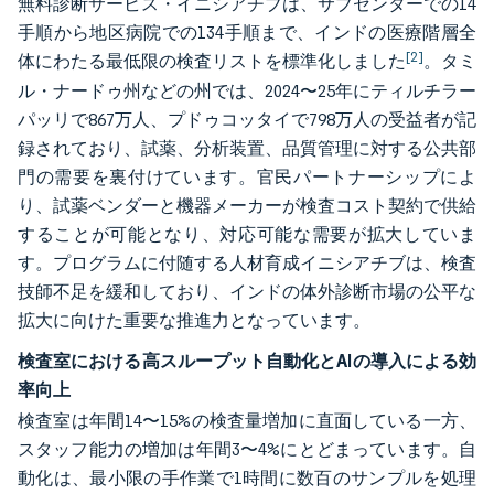
無料診断サービス・イニシアチブは、サブセンターでの14
手順から地区病院での134手順まで、インドの医療階層全
[2]
体にわたる最低限の検査リストを標準化しました
。タミ
ル・ナードゥ州などの州では、2024〜25年にティルチラー
パッリで867万人、プドゥコッタイで798万人の受益者が記
録されており、試薬、分析装置、品質管理に対する公共部
門の需要を裏付けています。官民パートナーシップによ
り、試薬ベンダーと機器メーカーが検査コスト契約で供給
することが可能となり、対応可能な需要が拡大していま
す。プログラムに付随する人材育成イニシアチブは、検査
技師不足を緩和しており、インドの体外診断市場の公平な
拡大に向けた重要な推進力となっています。
検査室における高スループット自動化とAIの導入による効
率向上
検査室は年間14〜15%の検査量増加に直面している一方、
スタッフ能力の増加は年間3〜4%にとどまっています。自
動化は、最小限の手作業で1時間に数百のサンプルを処理