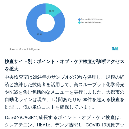
画像 © Mordor Intelligence。再利用にはCC BY 4.0の表示が必要です。
検査サイト別：ポイント・オブ・ケア検査が診断アクセス
を拡大
中央検査室は2024年のサンプルの70%を処理し、規模の経
済と熟練した技術者を活用して、高スループット化学発光
やNGSを含む包括的なメニューを実行しました。大都市の
自動化ラインは現在、1時間あたり8,000件を超える検査を
処理し、低い単位コストを確保しています。
15.5%のCAGRで成長するポイント・オブ・ケア検査は、
クレアチニン、HbA1c、デング熱NS1、COVID-19抗原アッ