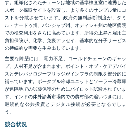
す。組織化されたチェーンは地域の基準検査室に連携した
スポーク採取サイトを設置し、より多くのサンプル量にコ
ストを分散させています。政府の無料診断制度が、タミ
ル・ナードゥ州、パンジャブ州、オディシャ州の地区病院
での検査利用をさらに高めています。所得の上昇と雇用主
負担保険が、化学、免疫アッセイ、基本的な分子サービス
の持続的な需要を生み出しています。
主要な障壁には、電力不足、コールドチェーンのギャッ
プ、人材不足が含まれます。ポイント・オブ・ケアデバイ
スとテレパソロジーブリッジがインフラの制限を部分的に
補っています。ポータブル冷却ユニットとソーラー冷蔵庫
が遠隔地での試薬保護のためにパイロット試験されていま
す。インドの体外診断市場内での農村部の追いつきには、
継続的な公共投資とデジタル接続が必要となるでしょ
う。
競合状況