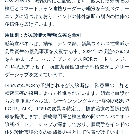
CoV-2 RNAを20分以内に定量化します。拡大した分析物の
検証とスマートフォン連携リーダーが唾液を主流スクリー
ニングに近づけており、インドの体外診断市場内の検体の
多様性を広げています。
用途別：がん診断が精密医療を牽引
感染症パネルは、結核、デング熱、新興ウイルス性脅威が
公衆衛生の優先事項を支配する中、2024年の収益の28.3%
を占めました。マルチプレックスPCRカートリッジ、
CLIA抗原アッセイ、抗菌薬耐性遺伝子型検査がこのリー
ダーシップを支えています。
14.6%のCAGRで予測されるがん診断は、罹患率の上昇と
精密医療の採用によって推進されています。組織と血漿か
らの肺腫瘍パネルは、シーケンシングされた症例の52%で
EGFR、ALK、ROS1の変異を特定し、標的治療の選択に情
報を提供します。腫瘍専門医と検査室の間のコンパニオン
診断パートナーシップが深まっており、腫瘍学をインドの
体外診断市場の次の高成長の柱として位置づけています。