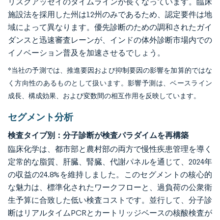
リスクアッセイのタイムラインが長くなっています。臨床
施設法を採用した州は12州のみであるため、認定要件は地
域によって異なります。優先診断のための調和されたガイ
ダンスと迅速審査レーンが、インドの体外診断市場内での
イノベーション普及を加速させるでしょう。
*当社の予測では、推進要因および抑制要因の影響を加算的ではな
く方向性のあるものとして扱います。影響予測は、ベースライン
成長、構成効果、および変数間の相互作用を反映しています。
セグメント分析
検査タイプ別：分子診断が検査パラダイムを再構築
臨床化学は、都市部と農村部の両方で慢性疾患管理を導く
定常的な脂質、肝臓、腎臓、代謝パネルを通じて、2024年
の収益の24.8%を維持しました。このセグメントの核心的
な魅力は、標準化されたワークフローと、過負荷の公衆衛
生予算に合致した低い検査コストです。並行して、分子診
断はリアルタイムPCRとカートリッジベースの核酸検査が