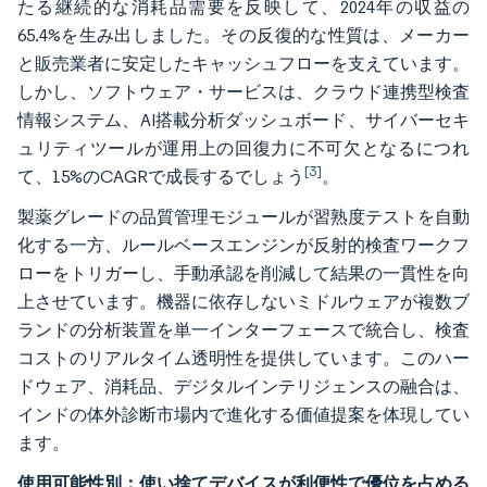
たる継続的な消耗品需要を反映して、2024年の収益の
65.4%を生み出しました。その反復的な性質は、メーカー
と販売業者に安定したキャッシュフローを支えています。
しかし、ソフトウェア・サービスは、クラウド連携型検査
情報システム、AI搭載分析ダッシュボード、サイバーセキ
ュリティツールが運用上の回復力に不可欠となるにつれ
[3]
て、15%のCAGRで成長するでしょう
。
製薬グレードの品質管理モジュールが習熟度テストを自動
化する一方、ルールベースエンジンが反射的検査ワークフ
ローをトリガーし、手動承認を削減して結果の一貫性を向
上させています。機器に依存しないミドルウェアが複数ブ
ランドの分析装置を単一インターフェースで統合し、検査
コストのリアルタイム透明性を提供しています。このハー
ドウェア、消耗品、デジタルインテリジェンスの融合は、
インドの体外診断市場内で進化する価値提案を体現してい
ます。
使用可能性別：使い捨てデバイスが利便性で優位を占める