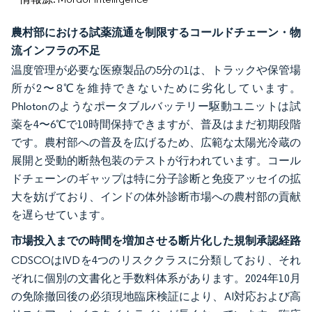
農村部における試薬流通を制限するコールドチェーン・物
流インフラの不足
温度管理が必要な医療製品の5分の1は、トラックや保管場
所が2〜8℃を維持できないために劣化しています。
Phlotonのようなポータブルバッテリー駆動ユニットは試
薬を4〜6℃で10時間保持できますが、普及はまだ初期段階
です。農村部への普及を広げるため、広範な太陽光冷蔵の
展開と受動的断熱包装のテストが行われています。コール
ドチェーンのギャップは特に分子診断と免疫アッセイの拡
大を妨げており、インドの体外診断市場への農村部の貢献
を遅らせています。
市場投入までの時間を増加させる断片化した規制承認経路
CDSCOはIVDを4つのリスククラスに分類しており、それ
ぞれに個別の文書化と手数料体系があります。2024年10月
の免除撤回後の必須現地臨床検証により、AI対応および高