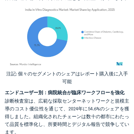
注記: 個々のセグメントのシェアはレポート購入後に入手
画像 © Mordor Intelligence。再利用にはCC BY 4.0の表示が必要です。
可能
エンドユーザー別：病院統合が臨床ワークフローを強化
診断検査室は、広範な採取センターネットワークと規模主
導のコスト優位性を通じて、2024年に54.6%のシェアを獲
得しました。組織化されたチェーンは数十の都市にわたっ
て品質を標準化し、所要時間とデジタル報告で競争してい
ます。