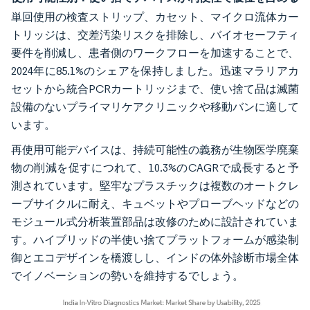
単回使用の検査ストリップ、カセット、マイクロ流体カー
トリッジは、交差汚染リスクを排除し、バイオセーフティ
要件を削減し、患者側のワークフローを加速することで、
2024年に85.1%のシェアを保持しました。迅速マラリアカ
セットから統合PCRカートリッジまで、使い捨て品は滅菌
設備のないプライマリケアクリニックや移動バンに適して
います。
再使用可能デバイスは、持続可能性の義務が生物医学廃棄
物の削減を促すにつれて、10.3%のCAGRで成長すると予
測されています。堅牢なプラスチックは複数のオートクレ
ーブサイクルに耐え、キュベットやプローブヘッドなどの
モジュール式分析装置部品は改修のために設計されていま
す。ハイブリッドの半使い捨てプラットフォームが感染制
御とエコデザインを橋渡しし、インドの体外診断市場全体
でイノベーションの勢いを維持するでしょう。