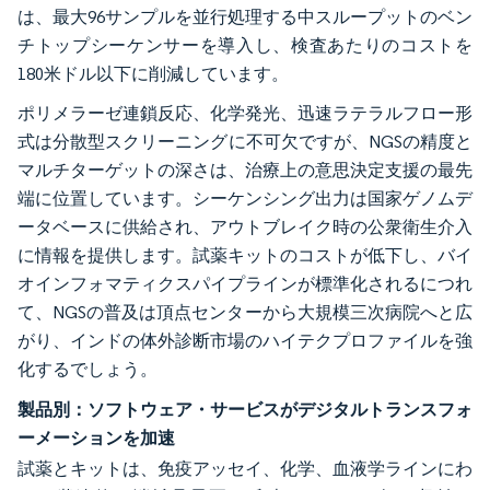
は、最大96サンプルを並行処理する中スループットのベン
チトップシーケンサーを導入し、検査あたりのコストを
180米ドル以下に削減しています。
ポリメラーゼ連鎖反応、化学発光、迅速ラテラルフロー形
式は分散型スクリーニングに不可欠ですが、NGSの精度と
マルチターゲットの深さは、治療上の意思決定支援の最先
端に位置しています。シーケンシング出力は国家ゲノムデ
ータベースに供給され、アウトブレイク時の公衆衛生介入
に情報を提供します。試薬キットのコストが低下し、バイ
オインフォマティクスパイプラインが標準化されるにつれ
て、NGSの普及は頂点センターから大規模三次病院へと広
がり、インドの体外診断市場のハイテクプロファイルを強
化するでしょう。
製品別：ソフトウェア・サービスがデジタルトランスフォ
ーメーションを加速
試薬とキットは、免疫アッセイ、化学、血液学ラインにわ