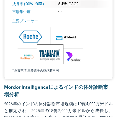
成長率 (2026 - 2031)
6.49% CAGR
市場集中度
中
画像 © Mordor Intelligence。再利用にはCC BY 4.0の表示が必要です。
主要プレーヤー
*免責事項:主要選手の並び順不同
Mordor Intelligenceによるインドの体外診断市
場分析
2026年のインドの体外診断市場規模は19億4,000万米ドル
と推定され、2025年の18億2,000万米ドルから成長し、