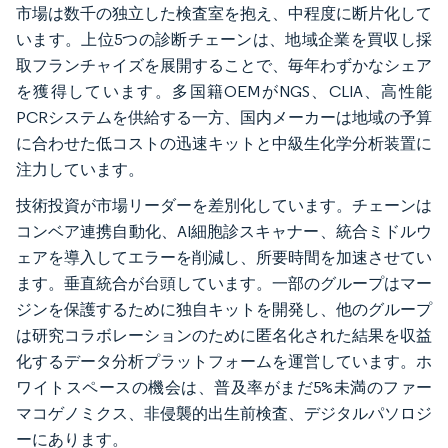
市場は数千の独立した検査室を抱え、中程度に断片化して
います。上位5つの診断チェーンは、地域企業を買収し採
取フランチャイズを展開することで、毎年わずかなシェア
を獲得しています。多国籍OEMがNGS、CLIA、高性能
PCRシステムを供給する一方、国内メーカーは地域の予算
に合わせた低コストの迅速キットと中級生化学分析装置に
注力しています。
技術投資が市場リーダーを差別化しています。チェーンは
コンベア連携自動化、AI細胞診スキャナー、統合ミドルウ
ェアを導入してエラーを削減し、所要時間を加速させてい
ます。垂直統合が台頭しています。一部のグループはマー
ジンを保護するために独自キットを開発し、他のグループ
は研究コラボレーションのために匿名化された結果を収益
化するデータ分析プラットフォームを運営しています。ホ
ワイトスペースの機会は、普及率がまだ5%未満のファー
マコゲノミクス、非侵襲的出生前検査、デジタルパソロジ
ーにあります。