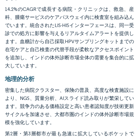
14.2%のCAGRで成長する病院・クリニックは、救急、産
科、腫瘍サービスのケアパスウェイ内に検査室を組み込ん
でいます。統合されたLIS-HISインターフェースは、同一受
診での処方に影響を与えるリアルタイムアラートを提供し
ます。血糖計から自己採取HPVサンプリングキットまでの
在宅ケアと自己検査の代替手段が柔軟なアクセスポイント
を追加し、インドの体外診断市場全体の需要を集合的に拡
大しています。
地理的分析
密集した病院クラスター、保険の普及、高度な検査施設に
より、NGS、質量分析、AIスライド読み取りが繁栄してい
ます。競争力のある価格設定と高い患者認知度が技術更新
サイクルを加速させ、大都市圏のインドの体外診断市場規
模を強化しています。
第2層・第3層都市が最も急速に拡大しているポケットで