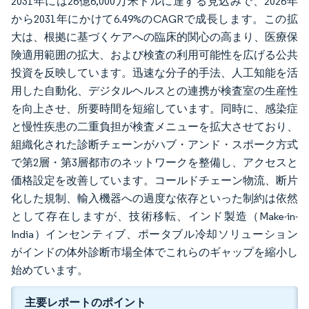
2031年には26億6,000万米ドルに達する見込みで、2026年
から2031年にかけて6.49%のCAGRで成長します。この拡
大は、根拠に基づくケアへの臨床的関心の高まり、医療保
険適用範囲の拡大、および検査の利用可能性を広げる公共
投資を反映しています。迅速な分子的手法、人工知能を活
用した自動化、デジタルヘルスとの連携が検査室の生産性
を向上させ、所要時間を短縮しています。同時に、感染症
と慢性疾患の二重負担が検査メニューを拡大させており、
組織化された診断チェーンがハブ・アンド・スポーク方式
で第2層・第3層都市のネットワークを整備し、アクセスと
価格設定を改善しています。コールドチェーン物流、断片
化した規制、輸入機器への過度な依存といった制約は依然
として存在しますが、技術移転、インド製造（Make-in-
India）インセンティブ、ポータブル冷却ソリューション
がインドの体外診断市場全体でこれらのギャップを縮小し
始めています。
主要レポートのポイント