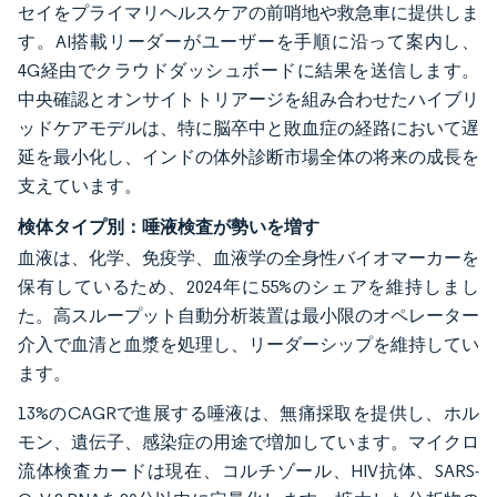
セイをプライマリヘルスケアの前哨地や救急車に提供しま
す。AI搭載リーダーがユーザーを手順に沿って案内し、
4G経由でクラウドダッシュボードに結果を送信します。
中央確認とオンサイトトリアージを組み合わせたハイブリ
ッドケアモデルは、特に脳卒中と敗血症の経路において遅
延を最小化し、インドの体外診断市場全体の将来の成長を
支えています。
検体タイプ別：唾液検査が勢いを増す
血液は、化学、免疫学、血液学の全身性バイオマーカーを
保有しているため、2024年に55%のシェアを維持しまし
た。高スループット自動分析装置は最小限のオペレーター
介入で血清と血漿を処理し、リーダーシップを維持してい
ます。
13%のCAGRで進展する唾液は、無痛採取を提供し、ホル
モン、遺伝子、感染症の用途で増加しています。マイクロ
流体検査カードは現在、コルチゾール、HIV抗体、SARS-