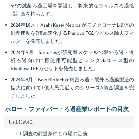
m²の滅菌ろ過工場を開設し、将来的なウイルスろ過拡
張計画を持ちます。
2024年10月：Asahi Kasei MedicalがモノクローナL抗体の
処理速度を7倍高速化するPlanova FG1ウイルス除去フィ
ルターを発売しました。
2024年9月：Sartoriusが研究室スケールの限外ろ過・透
析ろ過向けに再使用可能型とシングルユース型の
Vivaflow TFFカセットを発売しました。
2024年8月：Boln BioTechが精密ろ過・限外ろ過膜製造の
拡大に向けて1億人民元近くのシリーズA資金調達を完
了しました。
ホロー・ファイバー・ろ過産業レポートの目次
1. はじめに
1.1 調査の前提条件と市場の定義