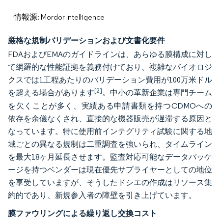
情報源: Mordor Intelligence
厳格な規制バリデーションおよび文書化要件
FDAおよびEMAのガイドラインは、あらゆる膜構成に対し
て網羅的な性能証拠を義務付けており、複雑なバイオロジ
クスでは1工程あたりのバリデーション費用が100万米ドル
[2]
を超える場合があります
。中小の革新企業は専門チーム
を欠くことが多く、実績ある申請書類を持つCDMOへの
依存を余儀なくされ、直接的な機器販売が遅滞する原因と
なっています。特に使用前インテグリティ試験に関する地
域ごとの異なる規制は二重調査を強いられ、タイムライン
を最大18ヶ月延長させます。監査対応可能なデータパッケ
ージを持つベンダーは現在優先サプライヤーとしての地位
を享受していますが、そうしたドシエの作成はリソース集
約的であり、新規参入者の障壁を引き上げています。
膜ファウリングによる繰り返し交換コスト