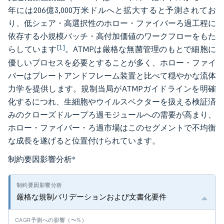
年には206億3,000万米ドルへと拡大すると予測されてお
り、低シェア・高選択性のホロー・ファイバーろ過工程に
依存する小規模バッチ・高付加価値のワークフローをもた
[1]
らしています
。ATMPは厳格な無菌管理のもとで細胞に
優しいプロセスを必要とすることが多く、ホロー・ファイ
バーはプレートアンドフレーム装置と比べて穏やかな流体
力学を提供します。規制当局がATMPガイドラインを明確
化するにつれ、生細胞やウイルスベクターを扱える検証済
みのクローズドループろ過モジュールへの需要が高まり、
ホロー・ファイバー・ろ過市場はこのセグメントで不均衡
な成長を遂げると位置付けられています。
制約要因影響分析
*
厳格な規制バリデーションおよび文書化要件