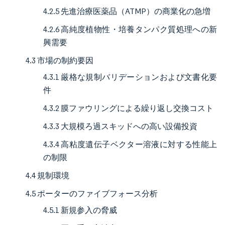
4.2.5 先進治療医薬品（ATMP）の商業化の急増
4.2.6 高純度植物性・培養タンパク質処理への新
興需要
4.3 市場の制約要因
4.3.1 厳格な規制バリデーションおよび文書化要
件
4.3.2 膜ファウリングによる繰り返し交換コスト
4.3.3 大規模ろ過スキッドへの高い設備投資
4.3.4 高粘度遺伝子ベクター溶液に対する性能上
の制限
4.4 規制環境
4.5 ポーターのファイブフォース分析
4.5.1 新規参入の脅威