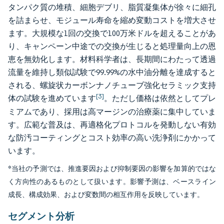
タンパク質の堆積、細胞デブリ、脂質凝集体が徐々に細孔
を詰まらせ、モジュール寿命を縮め変動コストを増大させ
ます。大規模な1回の交換で100万米ドルを超えることがあ
り、キャンペーン中途での交換が生じると処理量向上の恩
恵を無効化します。材料科学者は、長期間にわたって透過
流量を維持し類似試験で99.99%の水中油分離を達成すると
される、螺旋状カーボンナノチューブ強化セラミック支持
[3]
体の試験を進めています
。ただし価格は依然としてプレ
ミアムであり、採用は高マージンの治療薬に集中していま
す。広範な普及は、再適格化プロトコルを発動しない有効
な防汚コーティングとコスト効率の高い洗浄剤にかかって
います。
*当社の予測では、推進要因および抑制要因の影響を加算的ではな
く方向性のあるものとして扱います。影響予測は、ベースライン
成長、構成効果、および変数間の相互作用を反映しています。
セグメント分析