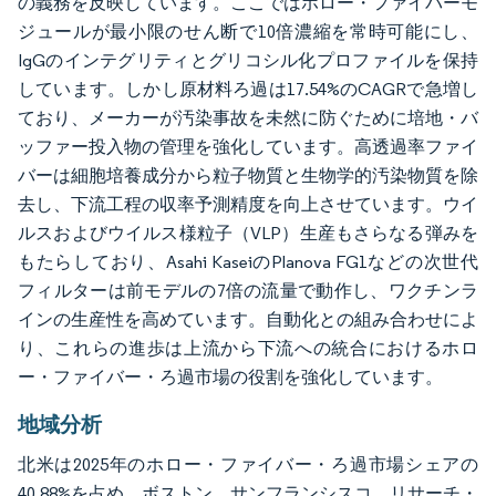
の義務を反映しています。ここではホロー・ファイバーモ
ジュールが最小限のせん断で10倍濃縮を常時可能にし、
IgGのインテグリティとグリコシル化プロファイルを保持
しています。しかし原材料ろ過は17.54%のCAGRで急増し
ており、メーカーが汚染事故を未然に防ぐために培地・バ
ッファー投入物の管理を強化しています。高透過率ファイ
バーは細胞培養成分から粒子物質と生物学的汚染物質を除
去し、下流工程の収率予測精度を向上させています。ウイ
ルスおよびウイルス様粒子（VLP）生産もさらなる弾みを
もたらしており、Asahi KaseiのPlanova FG1などの次世代
フィルターは前モデルの7倍の流量で動作し、ワクチンラ
インの生産性を高めています。自動化との組み合わせによ
り、これらの進歩は上流から下流への統合におけるホロ
ー・ファイバー・ろ過市場の役割を強化しています。
地域分析
北米は2025年のホロー・ファイバー・ろ過市場シェアの
40.88%を占め、ボストン、サンフランシスコ、リサーチ・