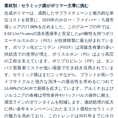
素材別：セラミック膜がポリマー主導に挑む
合成ポリマーは、成熟したサプライチェーンと魅力的な単
位コストを背景に、2025年のホロー・ファイバー・ろ過市
場シェアの77.88%を占めました。このグループの中では、
4.52 L/m²·h·atmの清水透過率と安定したpH耐性を持つポリ
エーテルスルホン（PES）が抗体精製に最も好まれていま
す。ポリフッ化ビニリデン（PVDF）は溶媒含有量の多い
供給流での使用が増え、ポリスルホン（PS）はより高圧
の工程を支えています。ポリプロピレン（PP）は、タン
パク質吸着リスクが低い場面で引き続き活用されていま
す。セラミック膜はまだニッチながら、プラントが長いラ
イフサイクルと強力な洗浄への適合性を求めるにつれて
16.48%のCAGRで規模を拡大しています。アルミナおよび
ジルコニアの各種は苛性条件やバックパルス操作に耐え、
灌流ラインのダウンタイムを削減します。連続処理の拡大
に伴い多年キャンペーンにわたるコスト償却がセラミック
の魅力を高めており、このトレンドは2031年までにホロ