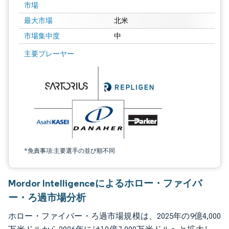
市場
最大市場
北米
市場集中度
中
画像 © Mordor Intelligence。再利用にはCC BY 4.0の表示が必要です。
主要プレーヤー
*免責事項:主要選手の並び順不同
Mordor Intelligenceによるホロー・ファイバ
ー・ろ過市場分析
ホロー・ファイバー・ろ過市場規模は、2025年の9億4,000