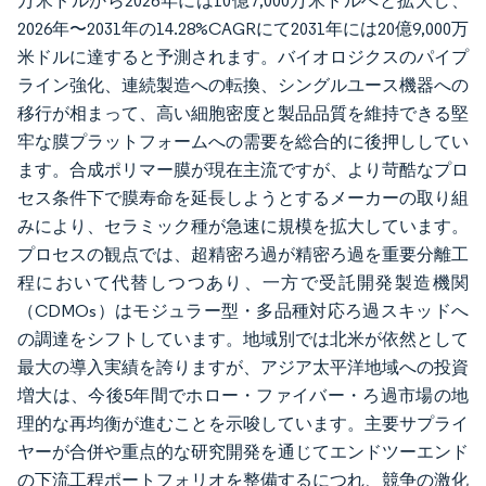
万米ドルから2026年には10億7,000万米ドルへと拡大し、
2026年〜2031年の14.28%CAGRにて2031年には20億9,000万
米ドルに達すると予測されます。バイオロジクスのパイプ
ライン強化、連続製造への転換、シングルユース機器への
移行が相まって、高い細胞密度と製品品質を維持できる堅
牢な膜プラットフォームへの需要を総合的に後押ししてい
ます。合成ポリマー膜が現在主流ですが、より苛酷なプロ
セス条件下で膜寿命を延長しようとするメーカーの取り組
みにより、セラミック種が急速に規模を拡大しています。
プロセスの観点では、超精密ろ過が精密ろ過を重要分離工
程において代替しつつあり、一方で受託開発製造機関
（CDMOs）はモジュラー型・多品種対応ろ過スキッドへ
の調達をシフトしています。地域別では北米が依然として
最大の導入実績を誇りますが、アジア太平洋地域への投資
増大は、今後5年間でホロー・ファイバー・ろ過市場の地
理的な再均衡が進むことを示唆しています。主要サプライ
ヤーが合併や重点的な研究開発を通じてエンドツーエンド
の下流工程ポートフォリオを整備するにつれ、競争の激化