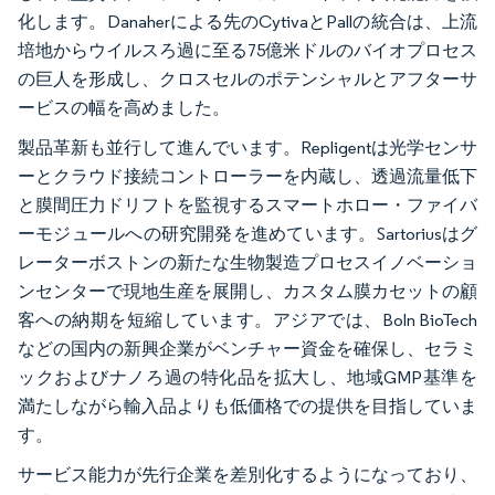
化します。Danaherによる先のCytivaとPallの統合は、上流
培地からウイルスろ過に至る75億米ドルのバイオプロセス
の巨人を形成し、クロスセルのポテンシャルとアフターサ
ービスの幅を高めました。
製品革新も並行して進んでいます。Repligentは光学センサ
ーとクラウド接続コントローラーを内蔵し、透過流量低下
と膜間圧力ドリフトを監視するスマートホロー・ファイバ
ーモジュールへの研究開発を進めています。Sartoriusはグ
レーターボストンの新たな生物製造プロセスイノベーショ
ンセンターで現地生産を展開し、カスタム膜カセットの顧
客への納期を短縮しています。アジアでは、Boln BioTech
などの国内の新興企業がベンチャー資金を確保し、セラミ
ックおよびナノろ過の特化品を拡大し、地域GMP基準を
満たしながら輸入品よりも低価格での提供を目指していま
す。
サービス能力が先行企業を差別化するようになっており、