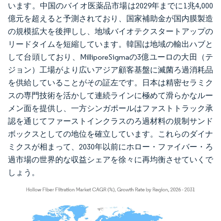
います。中国のバイオ医薬品市場は2029年までに1兆4,000
億元を超えると予測されており、国家補助金が国内膜製造
の規模拡大を後押しし、地域バイオテクスタートアップの
リードタイムを短縮しています。韓国は地域の輸出ハブと
して台頭しており、MilliporeSigmaの3億ユーロの大田（テ
ジョン）工場がより広いアジア顧客基盤に滅菌ろ過消耗品
を供給していることがその証左です。日本は精密セラミク
スの専門技術を活かして連続ラインに極めて滑らかなルー
メン面を提供し、一方シンガポールはファストトラック承
認を通じてファーストインクラスのろ過材料の規制サンド
ボックスとしての地位を確立しています。これらのダイナ
ミクスが相まって、2030年以前にホロー・ファイバー・ろ
過市場の世界的な収益シェアを徐々に再均衡させていくで
しょう。