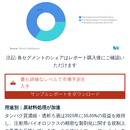
注記: 各セグメントのシェアはレポート購入後にご確認い
画像 © Mordor Intelligence。再利用にはCC BY 4.0の表示が必要です。
ただけます
用途別：原材料処理が加速
タンパク質濃縮・透析ろ過は2025年に55.05%の収益を維持
し、注射用バイオロジクスの精密な製剤化に関する規制上