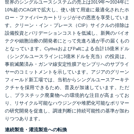
世界のシングルユースシステムの売上は2019年〜2024年に
10%超のCAGRで拡大し、使い捨て用途に最適化されたホ
ロー・ファイバーカートリッジがその恩恵を享受していま
す。クリーン・イン・プレース（CIP）サイクルの排除は
設備投資とバリデーションコストを低減し、新興のバイオ
テクや細胞治療の開発者にとって先進ろ過が手の届くもの
となっています。CytivаおよびPallによる合計15億米ドル
（シングルユースラインに3億米ドルを充当）の投資は、
事前滅菌済み・ガンマ線安定性膜アセンブリへのサプライ
ヤーのコミットメントを示しています。アジアのグリーン
フィールド新工場では、当初からシングルユースアーキテ
クチャを採用できるため、普及が加速しています。ただ
し、プラスチック廃棄物への環境的な注目が高まってお
り、リサイクル可能なハウジングや堆肥化可能なポリマー
の研究開発を促進し、調達判断に持続可能性の基準が加わ
りつつあります。
連続製造・灌流製造への転換