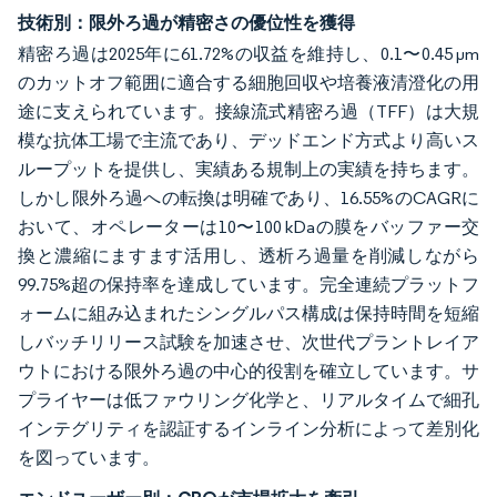
技術別：限外ろ過が精密さの優位性を獲得
精密ろ過は2025年に61.72%の収益を維持し、0.1〜0.45 µm
のカットオフ範囲に適合する細胞回収や培養液清澄化の用
途に支えられています。接線流式精密ろ過（TFF）は大規
模な抗体工場で主流であり、デッドエンド方式より高いス
ループットを提供し、実績ある規制上の実績を持ちます。
しかし限外ろ過への転換は明確であり、16.55%のCAGRに
おいて、オペレーターは10〜100 kDaの膜をバッファー交
換と濃縮にますます活用し、透析ろ過量を削減しながら
99.75%超の保持率を達成しています。完全連続プラットフ
ォームに組み込まれたシングルパス構成は保持時間を短縮
しバッチリリース試験を加速させ、次世代プラントレイア
ウトにおける限外ろ過の中心的役割を確立しています。サ
プライヤーは低ファウリング化学と、リアルタイムで細孔
インテグリティを認証するインライン分析によって差別化
を図っています。