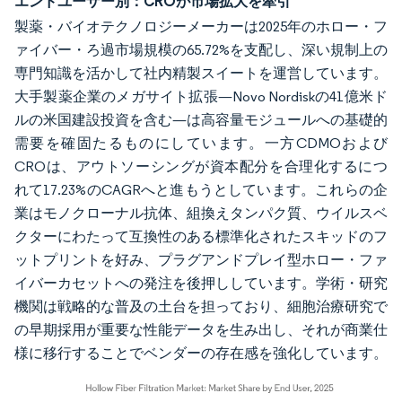
エンドユーザー別：CROが市場拡大を牽引
製薬・バイオテクノロジーメーカーは2025年のホロー・フ
ァイバー・ろ過市場規模の65.72%を支配し、深い規制上の
専門知識を活かして社内精製スイートを運営しています。
大手製薬企業のメガサイト拡張—Novo Nordiskの41億米ド
ルの米国建設投資を含む—は高容量モジュールへの基礎的
需要を確固たるものにしています。一方CDMOおよび
CROは、アウトソーシングが資本配分を合理化するにつ
れて17.23%のCAGRへと進もうとしています。これらの企
業はモノクローナル抗体、組換えタンパク質、ウイルスベ
クターにわたって互換性のある標準化されたスキッドのフ
ットプリントを好み、プラグアンドプレイ型ホロー・ファ
イバーカセットへの発注を後押ししています。学術・研究
機関は戦略的な普及の土台を担っており、細胞治療研究で
の早期採用が重要な性能データを生み出し、それが商業仕
様に移行することでベンダーの存在感を強化しています。