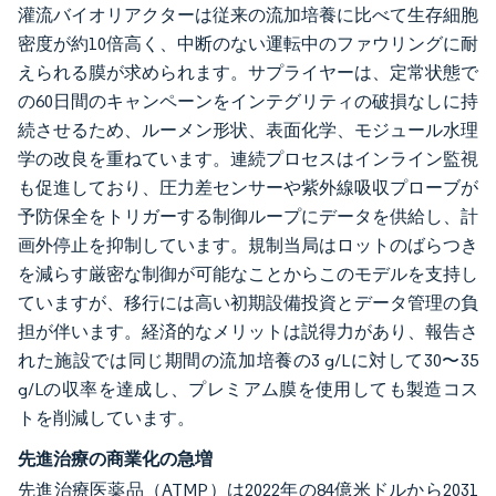
灌流バイオリアクターは従来の流加培養に比べて生存細胞
密度が約10倍高く、中断のない運転中のファウリングに耐
えられる膜が求められます。サプライヤーは、定常状態で
の60日間のキャンペーンをインテグリティの破損なしに持
続させるため、ルーメン形状、表面化学、モジュール水理
学の改良を重ねています。連続プロセスはインライン監視
も促進しており、圧力差センサーや紫外線吸収プローブが
予防保全をトリガーする制御ループにデータを供給し、計
画外停止を抑制しています。規制当局はロットのばらつき
を減らす厳密な制御が可能なことからこのモデルを支持し
ていますが、移行には高い初期設備投資とデータ管理の負
担が伴います。経済的なメリットは説得力があり、報告さ
れた施設では同じ期間の流加培養の3 g/Lに対して30〜35
g/Lの収率を達成し、プレミアム膜を使用しても製造コス
トを削減しています。
先進治療の商業化の急増
先進治療医薬品（ATMP）は2022年の84億米ドルから2031