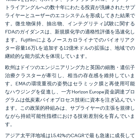
トライアングルへの数十年にわたる投資が洗練されたサプ
ライヤーとユーザーのエコシステムを形成してきた結果で
す。微生物保持、抽出物、インテグリティ試験に関する
FDAのガイダンスは、新規膜化学の適格性評価を迅速化し
ます。Fujifilmによるノースカロライナでのバイオリアク
ター容量16万Lを追加する12億米ドルの拡張は、地域での
継続的な能力拡大を体現しています。
欧州はドイツのエンジニアリング力と英国の細胞・遺伝子
治療クラスターが牽引し、相当の存在感を維持していま
す。EMAの環境重視の姿勢はセラミック膜と再使用可能
なハウジングを促進し、一方Horizon Europe資金調達プロ
グラムは低炭素バイオプロセス技術に資本を注ぎ込んでい
ます。この政策的枠組みは、サプライヤーの主張を規律し
ながら持続可能性指標における技術差別化を育んでいま
す。
アジア太平洋地域は15.42%のCAGRで最も急速に成長して