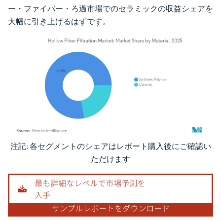
ー・ファイバー・ろ過市場でのセラミックの収益シェアを
大幅に引き上げるはずです。
注記: 各セグメントのシェアはレポート購入後にご確認い
画像 © Mordor Intelligence。再利用にはCC BY 4.0の表示が必要です。
ただけます