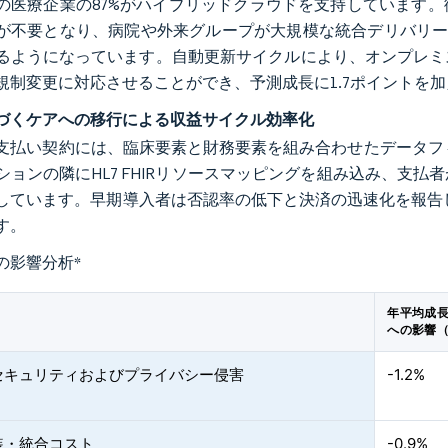
の医療企業の87%がハイブリッドクラウドを支持しています
が不要となり、病院や外来グループが大規模な統合デリバリー
るようになっています。自動更新サイクルにより、オンプレミ
規制変更に対応させることができ、予測成長に1.7ポイントを
づくケアへの移行による収益サイクル効率化
支払い契約には、臨床要素と財務要素を組み合わせたデータフィ
ションの隣にHL7 FHIRリソースマッピングを組み込み、支
しています。早期導入者は否認率の低下と決済の迅速化を報告し
す。
の影響分析
*
年平均成長
への影響
セキュリティおよびプライバシー侵害
-1.2%
装・統合コスト
-0.9%