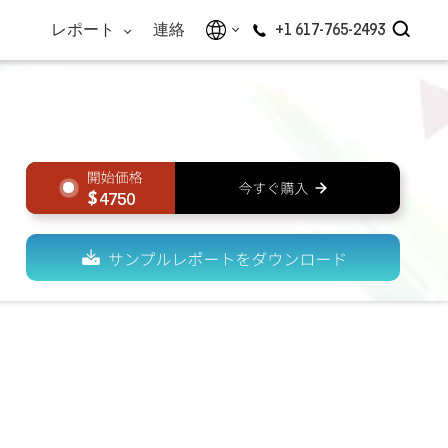
レポート
連絡
+1 617-765-2493
4750