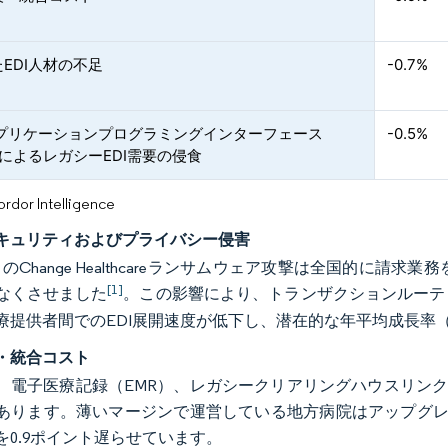
EDI人材の不足
-0.7%
Rアプリケーションプログラミングインターフェース
-0.5%
）によるレガシーEDI需要の侵食
or Intelligence
キュリティおよびプライバシー侵害
月のChange Healthcareランサムウェア攻撃は全国的に請求業務を
[1]
なくさせました
。この影響により、トランザクションルーテ
療提供者間でのEDI展開速度が低下し、潜在的な年平均成長率（C
・統合コスト
、電子医療記録（EMR）、レガシークリアリングハウスリンク
あります。薄いマージンで運営している地方病院はアップグレ
を0.9ポイント遅らせています。