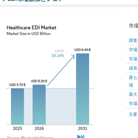
市
調査
市場規
市場規
成長率 
最も
場
画像 © Mordor Intelligence。再利用にはCC BY 4
最大
市場
画像 ©
主要