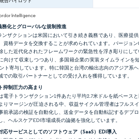
I統合パイロット
or Intelligence
Aの義務化とグローバルな規制推進
Aトランザクションは米国において引き続き義務であり、医療提
、資格データを交換することが求められています。バージョン8
除した近代化されたフレームワークの緊急性を浮き彫りにして
に向けて収束しつつあり、多国籍企業の実装タイムラインを短縮
ポイント寄与しています。特に韓国と台湾の輸出志向のアジア系
域での取引パートナーとしての受け入れを獲得しています。
ト抑制圧力の高まり
は電子トランザクション1件あたり平均2.7米ドルを紙ベース
よりマージンが圧迫される中、収益サイクル管理者はフルスイ
事前承認の検証を自動化し、送金データを自動転記するデプロイ
し、ヘルスケアEDI市場成長の論拠を強化しています。
対応サービスとしてのソフトウェア（SaaS）EDI導入