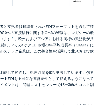
以上）
供者と支払者は標準化されたEDIフォーマットを通じて請
010への直接移行に関するCMSの審議は、レガシーの曖
[3]
います
。欧州およびアジアにおける同様の義務化が共
し、ヘルスケアEDI市場の年平均成長率（CAGR）に
ヘルステック企業は、この整合性を活用して北米および欧
と比較して節約し、処理時間を82%削減しています。償還
ートEDIを不可欠な運営要件として捉えるようになって
メントは、管理コストセンターで15〜30%のコスト削