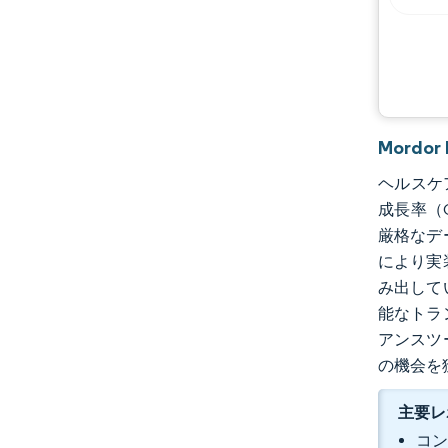
機会と展望
業界の動向
Mordo
ヘルスケア
成長率（
厳格なデ
により実
み出してい
能なトラ
アンスツ
の機会を
主要レ
コン