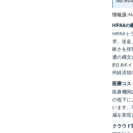
間のED
情報源: Mord
HIPA
HIPA
求、送金
昧さを排
通の構文
約2.8
州経済領
医療コス
医療機関
の低下に
います。
減を実現
クラウド