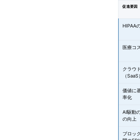
促進要因
HIPA
医療コ
クラウ
（SaaS
価値に
率化
AI駆動
の向上
ブロッ