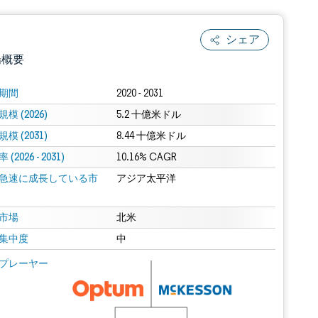
シェア
場概要
期間
2020 - 2031
模 (2026)
5.2 十億米ドル
模 (2031)
8.44 十億米ドル
(2026 - 2031)
10.16% CAGR
急速に成長している市
アジア太平洋
.0の表示が必要です。
市場
北米
集中度
中
 Mordor Intelligence。再利用にはCC BY 4.0の表示が必要です。
プレーヤー