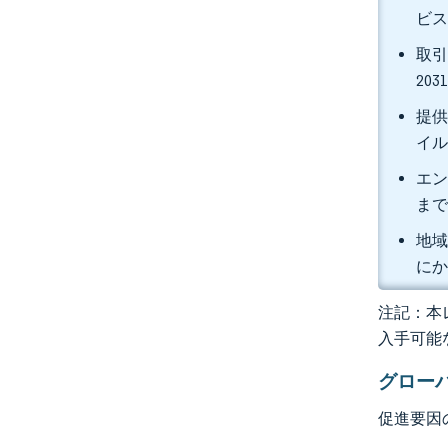
ビス
取引
20
提供
イル
エン
まで
地域
にか
注記：本レ
入手可能
グロー
促進要因