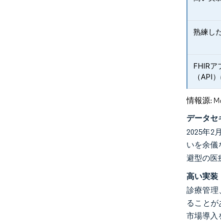
熟練した
FHI
（API
情報源: Mord
データセ
2025年2
いを余儀
避型の医
高い実装
診療管理
ることが
市場導入