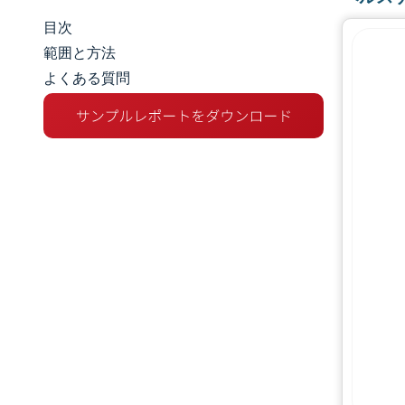
目次
市場規模とシェア
範囲と方法
よくある質問
市場分析
トレンドとインサイト
セグメント分析
地理分析
規制環境
バリューチェーン分析
競争環境
主要プレーヤー