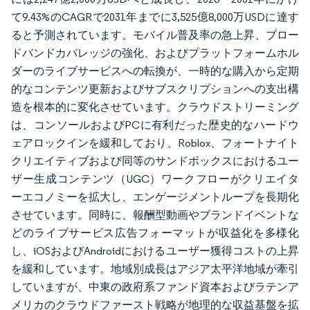
て9.43%のCAGRで2031年までに3,525億8,000万USDに達す
ると予測されています。モバイル普及率の急上昇、ブロー
ドバンドカバレッジの強化、およびプラットフォームホル
ダーのライブサービスへの転換が、一時的な購入から定期
的なコンテンツ更新およびサブスクリプションへの支出構
造を根本的に変化させています。クラウドストリーミング
は、コンソールおよびPCに有利だった歴史的なハードウ
ェアロックインを緩和しており、Roblox、フォートナイト
クリエイティブおよび同等のサンドボックスにおけるユー
ザー生成コンテンツ（UGC）ワークフローがクリエイタ
ーエコノミーを拡大し、エンゲージメントループを長期化
させています。同時に、報酬型動画やブランドイベントな
どのライブサービス広告フォーマットが収益化を多様化
し、iOSおよびAndroidにおけるユーザー獲得コストの上昇
を緩和しています。地域別成長はアジア太平洋地域が牽引
していますが、中東の政府系ファンド資本およびラテンア
メリカのクラウドファースト戦略が地理的な収益基盤を拡