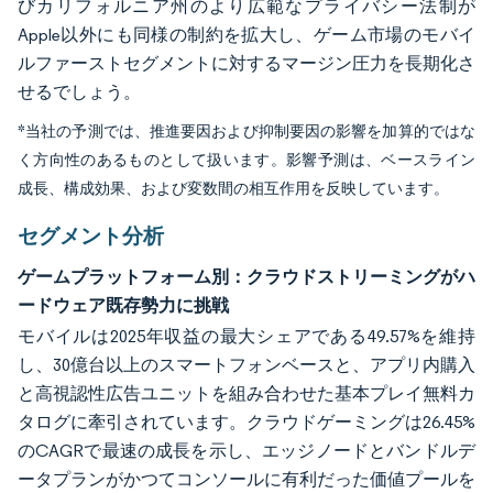
びカリフォルニア州のより広範なプライバシー法制が
Apple以外にも同様の制約を拡大し、ゲーム市場のモバイ
ルファーストセグメントに対するマージン圧力を長期化さ
せるでしょう。
*当社の予測では、推進要因および抑制要因の影響を加算的ではな
く方向性のあるものとして扱います。影響予測は、ベースライン
成長、構成効果、および変数間の相互作用を反映しています。
セグメント分析
ゲームプラットフォーム別：クラウドストリーミングがハ
ードウェア既存勢力に挑戦
モバイルは2025年収益の最大シェアである49.57%を維持
し、30億台以上のスマートフォンベースと、アプリ内購入
と高視認性広告ユニットを組み合わせた基本プレイ無料カ
タログに牽引されています。クラウドゲーミングは26.45%
のCAGRで最速の成長を示し、エッジノードとバンドルデ
ータプランがかつてコンソールに有利だった価値プールを