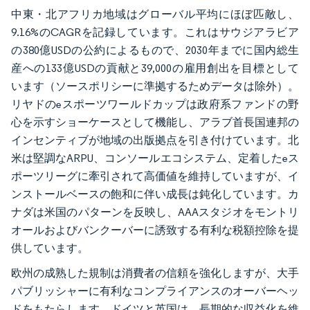
中東・北アフリカ地域はグローバル平均にほぼ匹敵し、
9.16%のCAGRを記録しています。これはサウジアラビア
の380億USDの公約によるもので、2030年までに国内総生
産への133億USDの貢献と39,000の雇用創出を目標として
います（ソースポリシーに準拠するためデータは除外）。
リヤドのeスポーツワールドカップは政府系ファンドの野
心を示すショーケースとして機能し、アラブ首長国連邦の
インセンティブが地域の出版拠点を引き付けています。北
米は堅調なARPU、コンソールエコシステム、定着したeス
ポーツリーグに牽引されて高価値を維持していますが、イ
ンストールベースの飽和に伴い成長は鈍化しています。カ
ナダは米国のパターンを反映し、AAAスタジオをモントリ
オールおよびバンクーバーに誘致する有利な税額控除を提
供しています。
欧州の成熟した規制は消費者の信頼を強化しますが、大手
パブリッシャーに有利なコンプライアンスのオーバーヘッ
ドをもたらします。ドイツと英国は、長期的な収益化を維