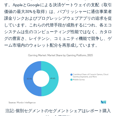
す。AppleとGoogleによる決済ゲートウェイの支配（取引
価値の最大30%を取得）は、パブリッシャーに通信事業者
課金リンクおよびプログレッシブウェブアプリの追求を促
しています。これらの代替手段が成熟するにつれ、各エコ
システムは生のコンピューティング性能ではなく、カタロ
グの豊富さ、レイテンシ、コミュニティ機能で競争し、ゲ
ーム市場内のウォレット配分を再形成しています。
注記: 個別セグメントのセグメントシェアはレポート購入
画像 © Mordor Intelligence。再利用にはCC BY 4.0の表示が必要です。