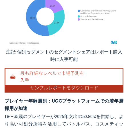
注記: 個別セグメントのセグメントシェアはレポート購入
画像 © Mordor Intelligence。再利用にはCC BY 4.0の表示が必要です。
時に入手可能
プレイヤー年齢層別：UGCプラットフォームでの若年層
採用が加速
18〜35歳のプレイヤーが2025年支出の50.80%を供給し、よ
り高い可処分所得を活用してバトルパス、コスメティッ