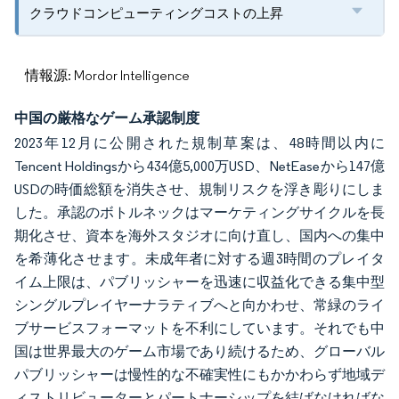
クラウドコンピューティングコストの上昇
情報源: Mordor Intelligence
中国の厳格なゲーム承認制度
2023年12月に公開された規制草案は、48時間以内に
Tencent Holdingsから434億5,000万USD、NetEaseから147億
USDの時価総額を消失させ、規制リスクを浮き彫りにしま
した。承認のボトルネックはマーケティングサイクルを長
期化させ、資本を海外スタジオに向け直し、国内への集中
を希薄化させます。未成年者に対する週3時間のプレイタ
イム上限は、パブリッシャーを迅速に収益化できる集中型
シングルプレイヤーナラティブへと向かわせ、常緑のライ
ブサービスフォーマットを不利にしています。それでも中
国は世界最大のゲーム市場であり続けるため、グローバル
パブリッシャーは慢性的な不確実性にもかかわらず地域デ
ィストリビューターとパートナーシップを結ばなければな