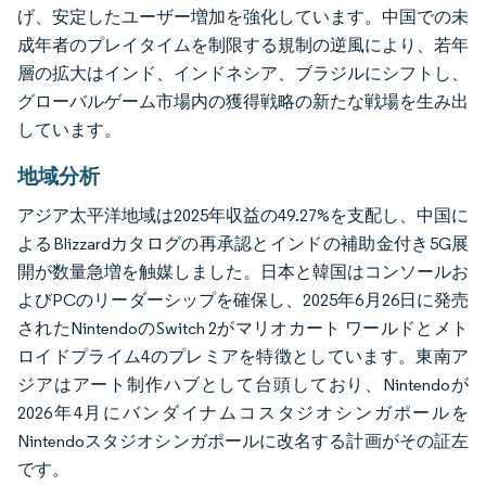
げ、安定したユーザー増加を強化しています。中国での未
成年者のプレイタイムを制限する規制の逆風により、若年
層の拡大はインド、インドネシア、ブラジルにシフトし、
グローバルゲーム市場内の獲得戦略の新たな戦場を生み出
しています。
地域分析
アジア太平洋地域は2025年収益の49.27%を支配し、中国に
よるBlizzardカタログの再承認とインドの補助金付き5G展
開が数量急増を触媒しました。日本と韓国はコンソールお
よびPCのリーダーシップを確保し、2025年6月26日に発売
されたNintendoのSwitch 2がマリオカート ワールドとメト
ロイドプライム4のプレミアを特徴としています。東南ア
ジアはアート制作ハブとして台頭しており、Nintendoが
2026年4月にバンダイナムコスタジオシンガポールを
Nintendoスタジオシンガポールに改名する計画がその証左
です。