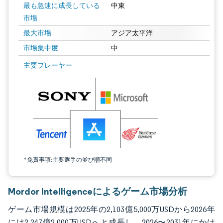
最も急速に成長している
中東
市場
最大市場
アジア太平洋
市場集中度
中
画像 © Mordor Intelligence。再利用にはCC BY 4.0の表示が必要です。
主要プレーヤー
*免責事項:主要選手の並び順不同
Mordor Intelligenceによるゲーム市場分析
ゲーム市場規模は2025年の2,103億5,000万USDから2026年
には2,247億2,000万USDへと成長し、2026〜2031年にかけ