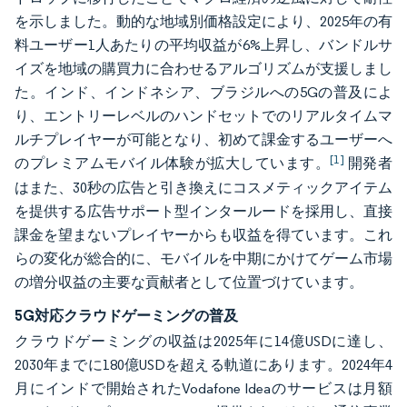
を示しました。動的な地域別価格設定により、2025年の有
料ユーザー1人あたりの平均収益が6%上昇し、バンドルサ
イズを地域の購買力に合わせるアルゴリズムが支援しまし
た。インド、インドネシア、ブラジルへの5Gの普及によ
り、エントリーレベルのハンドセットでのリアルタイムマ
ルチプレイヤーが可能となり、初めて課金するユーザーへ
[1]
のプレミアムモバイル体験が拡大しています。
開発者
はまた、30秒の広告と引き換えにコスメティックアイテム
を提供する広告サポート型インタールードを採用し、直接
課金を望まないプレイヤーからも収益を得ています。これ
らの変化が総合的に、モバイルを中期にかけてゲーム市場
の増分収益の主要な貢献者として位置づけています。
5G対応クラウドゲーミングの普及
クラウドゲーミングの収益は2025年に14億USDに達し、
2030年までに180億USDを超える軌道にあります。2024年4
月にインドで開始されたVodafone Ideaのサービスは月額