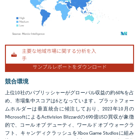
画像 © Mordor Intelligence。再利用にはCC BY 4.0の表示が必要です。
競合環境
上位10社のパブリッシャーがグローバル収益の約60%を占
め、市場集中スコアは6となっています。プラットフォー
ムホルダーは垂直統合に傾注しており、2023年10月の
MicrosoftによるActivision Blizzardの690億USD買収が象徴
的で、コール オブ デューティ、ワールド オブ ウォークラ
フト、キャンディクラッシュをXbox Game Studiosに組み