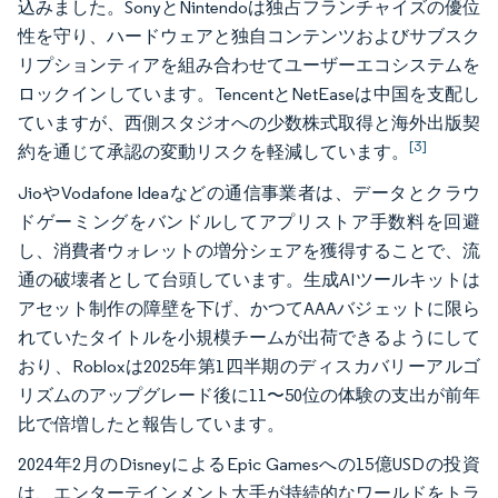
込みました。SonyとNintendoは独占フランチャイズの優位
性を守り、ハードウェアと独自コンテンツおよびサブスク
リプションティアを組み合わせてユーザーエコシステムを
ロックインしています。TencentとNetEaseは中国を支配し
ていますが、西側スタジオへの少数株式取得と海外出版契
[3]
約を通じて承認の変動リスクを軽減しています。
JioやVodafone Ideaなどの通信事業者は、データとクラウ
ドゲーミングをバンドルしてアプリストア手数料を回避
し、消費者ウォレットの増分シェアを獲得することで、流
通の破壊者として台頭しています。生成AIツールキットは
アセット制作の障壁を下げ、かつてAAAバジェットに限ら
れていたタイトルを小規模チームが出荷できるようにして
おり、Robloxは2025年第1四半期のディスカバリーアルゴ
リズムのアップグレード後に11〜50位の体験の支出が前年
比で倍増したと報告しています。
2024年2月のDisneyによるEpic Gamesへの15億USDの投資
は、エンターテインメント大手が持続的なワールドをトラ