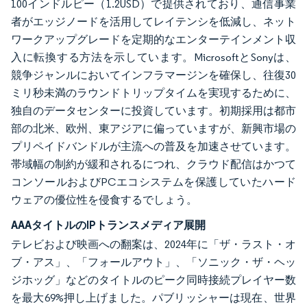
100インドルピー（1.2USD）で提供されており、通信事業
者がエッジノードを活用してレイテンシを低減し、ネット
ワークアップグレードを定期的なエンターテインメント収
入に転換する方法を示しています。MicrosoftとSonyは、
競争ジャンルにおいてインフラマージンを確保し、往復30
ミリ秒未満のラウンドトリップタイムを実現するために、
独自のデータセンターに投資しています。初期採用は都市
部の北米、欧州、東アジアに偏っていますが、新興市場の
プリペイドバンドルが主流への普及を加速させています。
帯域幅の制約が緩和されるにつれ、クラウド配信はかつて
コンソールおよびPCエコシステムを保護していたハード
ウェアの優位性を侵食するでしょう。
AAAタイトルのIPトランスメディア展開
テレビおよび映画への翻案は、2024年に「ザ・ラスト・オ
ブ・アス」、「フォールアウト」、「ソニック・ザ・ヘッ
ジホッグ」などのタイトルのピーク同時接続プレイヤー数
を最大69%押し上げました。パブリッシャーは現在、世界