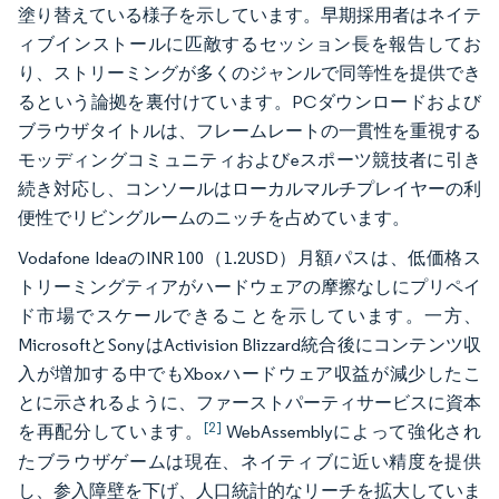
塗り替えている様子を示しています。早期採用者はネイテ
ィブインストールに匹敵するセッション長を報告してお
り、ストリーミングが多くのジャンルで同等性を提供でき
るという論拠を裏付けています。PCダウンロードおよび
ブラウザタイトルは、フレームレートの一貫性を重視する
モッディングコミュニティおよびeスポーツ競技者に引き
続き対応し、コンソールはローカルマルチプレイヤーの利
便性でリビングルームのニッチを占めています。
Vodafone IdeaのINR 100（1.2USD）月額パスは、低価格ス
トリーミングティアがハードウェアの摩擦なしにプリペイ
ド市場でスケールできることを示しています。一方、
MicrosoftとSonyはActivision Blizzard統合後にコンテンツ収
入が増加する中でもXboxハードウェア収益が減少したこ
とに示されるように、ファーストパーティサービスに資本
[2]
を再配分しています。
WebAssemblyによって強化され
たブラウザゲームは現在、ネイティブに近い精度を提供
し、参入障壁を下げ、人口統計的なリーチを拡大していま