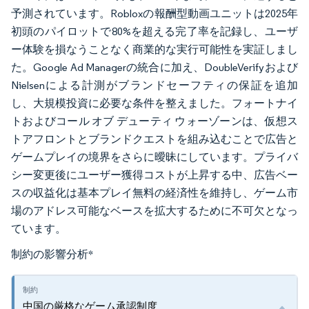
予測されています。Robloxの報酬型動画ユニットは2025年
初頭のパイロットで80%を超える完了率を記録し、ユーザ
ー体験を損なうことなく商業的な実行可能性を実証しまし
た。Google Ad Managerの統合に加え、DoubleVerifyおよび
Nielsenによる計測がブランドセーフティの保証を追加
し、大規模投資に必要な条件を整えました。フォートナイ
トおよびコール オブ デューティ ウォーゾーンは、仮想ス
トアフロントとブランドクエストを組み込むことで広告と
ゲームプレイの境界をさらに曖昧にしています。プライバ
シー変更後にユーザー獲得コストが上昇する中、広告ベー
スの収益化は基本プレイ無料の経済性を維持し、ゲーム市
場のアドレス可能なベースを拡大するために不可欠となっ
ています。
制約の影響分析
*
中国の厳格なゲーム承認制度