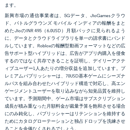
ます。
新興市場の通信事業者は、5Gデータ、JioGamesクラウ
ド、バトルグラウンズ モバイル インディアの報酬をまと
めたJioのINR 495（6.0USD）月額パックに見られるよう
に、データとクラウドライブラリを単一の請求書にバンド
ルしています。Robloxの報酬型動画フォーマットなどの広
告サポート型ハイブリッドは、広告がアプリ内購入を侵食
するのではなく共存できることを証明し、デイリーアクテ
ィブユーザー1人あたりの増分収益を追加しています。プ
レミアムパブリッシャーは、70USD基本ゲームにシーズナ
ルパスを組み合わせたハイブリッド構造で対応し、高エン
ゲージメントユーザーを取り込みながら知覚品質を維持し
ています。予測期間中、ゲーム市場はサブスクリプション
成長が積み重なった月額料金が裁量予算を飽和させる場合
にのみ鈍化し、パブリッシャーはリテンションを維持する
ためにカタログローテーションと独占ドロップを洗練させ
ることを余儀なくされるでしょう。