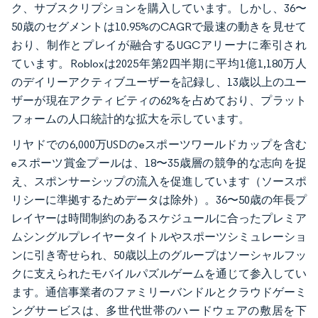
ク、サブスクリプションを購入しています。しかし、36〜
50歳のセグメントは10.95%のCAGRで最速の動きを見せて
おり、制作とプレイが融合するUGCアリーナに牽引され
ています。Robloxは2025年第2四半期に平均1億1,180万人
のデイリーアクティブユーザーを記録し、13歳以上のユー
ザーが現在アクティビティの62%を占めており、プラット
フォームの人口統計的な拡大を示しています。
リヤドでの6,000万USDのeスポーツワールドカップを含む
eスポーツ賞金プールは、18〜35歳層の競争的な志向を捉
え、スポンサーシップの流入を促進しています（ソースポ
リシーに準拠するためデータは除外）。36〜50歳の年長プ
レイヤーは時間制約のあるスケジュールに合ったプレミア
ムシングルプレイヤータイトルやスポーツシミュレーショ
ンに引き寄せられ、50歳以上のグループはソーシャルフッ
クに支えられたモバイルパズルゲームを通じて参入してい
ます。通信事業者のファミリーバンドルとクラウドゲーミ
ングサービスは、多世代世帯のハードウェアの敷居を下