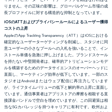
りません。その正味の影響は、グローバルゲーム市場の成
長プロファイルに対する構造的な抑制となっています。
iOSのATTおよびプライバシールールによるユーザー獲得
コストの上昇
AppleのApp Tracking Transparency（ATT）はiOSにおける
確定的なユーザーターゲティングを削減し、スタジオに同
意ユーザーの小さなプールへの入札を強いることで、イン
ストール単価を急激に押し上げました。ブランドスケール
を持たない中堅開発者は、確率的アトリビューションモデ
ルを構築するためのデータサイエンスのオーバーヘッドに
直面し、マーケティング効率が低下しています。一部のス
タジオはAndroidまたはウェブ配信に再注力しています
が、ライフタイムバリューの低下と解約率の上昇に直面し
ています。通信事業者はアプリストアの摩擦を相殺する直
接課金バンドルで空白を埋めていますが、この回避策は相
当な5Gカバレッジを持つキャリアに有利です。欧州およ