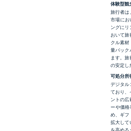
体験型観
旅行者は
市場にお
ングにリ
おいて旅
クル素材
量バック
ます。旅
の安定し
可処分所
デジタル
ており、
ントの広
ーや価格
め、ギフ
拡大して
を高める