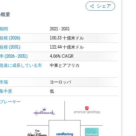
シェア
場概要
期間
2021 - 2031
模 (2026)
100.33 十億米ドル
模 (2031)
122.44 十億米ドル
(2026 - 2031)
4.06% CAGR
急速に成長している市
中東とアフリカ
.0の表示が必要です。
市場
ヨーロッパ
集中度
低
 Mordor Intelligence。再利用にはCC BY 4.0の表示が必要です。
プレーヤー