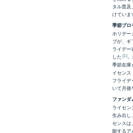
タル普及
けていま
季節プロ
ホリデー
プが、ギ
ライデー
[1]
した
。
季節在庫
イセンス
フライデ
いて月後
ファンダ
ライセン
生み出し
センスは
能するア