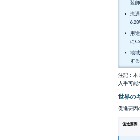
装飾
流通
6.
用途
にC
地域
す
注記：本レ
入手可能
世界の
促進要因
促進要因