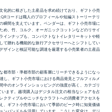
文化的に根ざした土産品を求め続けており、ギフト小売
QRコードは職人のプロフィールや短編ストーリーテリ
の瞬間を支えています。ベンダーは、ギフト小売市場に
ため、竹、コルク、オーガニックコットンなどのリサイ
ラインナップも、コンパクトなトイレタリーキットや軽
して贈れる機能的な旅行アクセサリーへとシフトしてい
デザインと検証可能な調達を厳選する小売業者の土産品
な都市部・準都市部の顧客層にリーチできるようになっ
0%に達し、ギフト小売市場における商品発見とフルフィルメ
間中のオンラインショッピングの強度が高く、カテゴリ
ています。越境購入はデジタル注文の相当なシェアを占
レクティブルやニッチなクラフトへの消費者アクセスを
え、ギフト小売市場において季節のピーク時に知覚価値
ョンバンドルを活用しています。こうした変化は、デジ