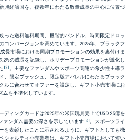
新興経済国を、複数年にわたる数量成長の中心に位置づ
絞った送料無料期間、段階的バンドル、時間限定ドロッ
コンバージョンを高めています。2025年、ブラックフ
、高成長市場における同期プロモーションの効果を裏付けま
9.2%の成長を記録し、ホリデープロモーションが激化し
[2]
た
。主要なファンダムやスポーツ関連の希少性主導ラ
ド、限定プラッシュ、限定版アパレルにわたるブラック
クルに合わせてオファーを設定し、ギフト小売市場にお
ズムを平準化しています。
ィングカードは2025年の米国玩具売上でUSD 25億を
[3]
るファンダム需要の深さを示しています
。スポーツライ
ンシーを表彰したことに示されるように、ギフトとしても機
ペシャルティ小売業者は、ギフト小売市場において短い