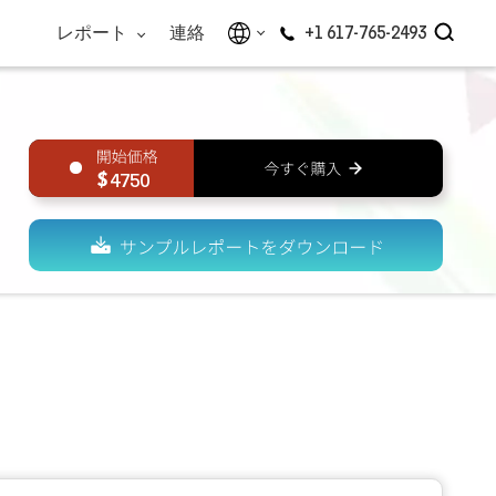
レポート
連絡
+1 617-765-2493
4750