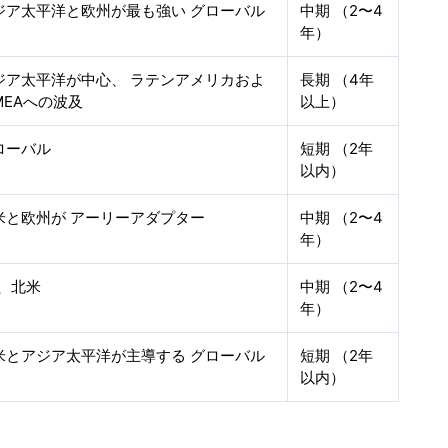
ジア太平洋と欧州が最も強い グローバル
中期 （2〜4
年）
ジア太平洋が中心、 ラテンアメリカおよ
長期 （4年
MEAへの波及
以上）
ローバル
短期 （2年
以内）
米と欧州が アーリーアダプター
中期 （2〜4
年）
U、北米
中期 （2〜4
年）
米とアジア太平洋が主導する グローバル
短期 （2年
以内）