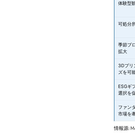
体験型
可処分
季節プ
拡大
3Dプ
ズを可
ESGギ
選択を
ファン
市場を
情報源: Mord