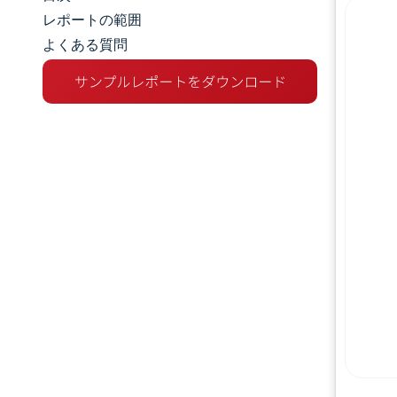
市場規模とシェア
レポートの範囲
よくある質問
市場分析
トレンドとインサイト
セグメント分析
地理分析
競争環境
主要プレーヤー
業界の動向