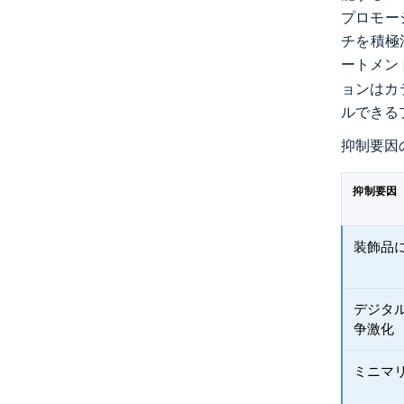
プロモー
チを積極
ートメン
ョンはカ
ルできる
抑制要因
抑制要因
装飾品
デジタ
争激化
ミニマ