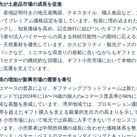
光が土産品市場の成長を促進
、産地証明付きの地元産陶器、テキスタイル、職人食品など、
いてプレミアム価格設定を促しています。包装に埋め込まれた
ンクし、知覚価値を高め、記念旅行に結びついたギフティング
行者や法人バイヤーからの高まる持続可能性への期待に応える
・天然素材を優先しています。ホスピタリティ・観光グッズの
パックなど、ミニマルな荷造りの規範に合いながらもギフトと
行セクターの継続的な回復は、ギフト小売市場において本物の
た流通を支えています。
得の増加が新興市場の需要を牽引
コマースの普及により、ギフティングプラットフォームは新た
インドでは2024年に16〜74歳の個人のeコマース普及率が8
範な基盤を形成しています。湾岸地域では、プロモーション週
帯を超えたギフト購入を支える裁量的支出力の高まりを示し
ト小売市場において地元では容易に入手できないライセンスコ
います。小売業者は中間所得層の成長に合わせた価格体系を整
グッド・ベター・ベストのマーチャンダイジングとキュレーシ