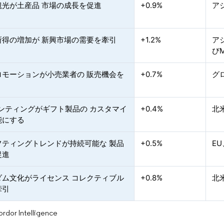
観光が土産品 市場の成長を促進
+0.9%
ア
所得の増加が 新興市場の需要を牽引
+1.2%
ア
び
ロモーションが小売業者の 販売機会を
+0.7%
グ
リンティングがギフト製品の カスタマイ
+0.4%
北
能にする
フティングトレンドが持続可能な 製品
+0.5%
E
促進
ダム文化がライセンス コレクティブル
+0.8%
北
牽引
or Intelligence