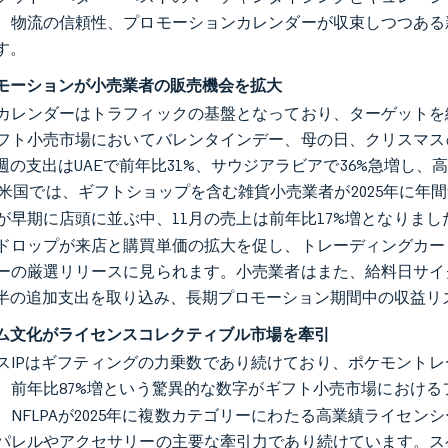
、物流の信頼性、プロモーションカレンダーが収束しつつある
す。
モーションが小売業者の販売機会を拡大
カレンダーはトラフィックの基盤となっており、ターゲットを
フト小売市場においてバレンタインデー、母の日、クリスマスの
週の支出はUAEで前年比31%、サウジアラビアで36%急増し
米国では、ギフトショップを含む雑貨小売業者が2025年に年間
が早期に店頭に並ぶ中、11月の売上は前年比17%増となりまし
ドロップが来店と購買単価の拡大を促し、トレーディングカー
ーの厳選リリースに見られます。小売業者はまた、給料日サイ
半の追加支出を取り込み、長期プロモーション期間中の収益リ
ム文化がライセンスコレクティブル市場を牽引
スIPはギフティングの力乗数であり続けており、ポケモントレーデ
、前年比87%増という驚異的な数字がギフト小売市場におけ
、NFLPAが2025年に複数カテゴリーにわたる高業績ライセ
パレルやアクセサリーの主要な牽引力であり続けています。ス