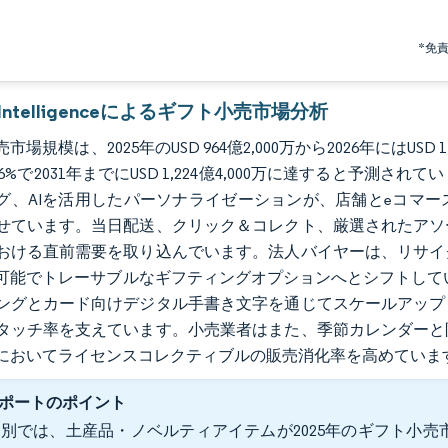
*免
r Intelligenceによるギフト小売市場分析
場規模は、2025年のUSD 964億2,000万から2026年にはUSD 
4.06%で2031年までにUSD 1,224億4,000万に達すると
グ、AIを活用したパーソナライゼーションが、店舗とeコマ
せています。当日配送、クリック＆コレクト、厳選されたアソ
おける直前需要を取り込んでいます。法人バイヤーは、リサイ
可能でトレーサブルなギフティングオプションへとシフトして
ングとカード向けデジタル手書き文字を通じてスケールアップ
タッチ率を支えています。小売業者はまた、季節カレンダーと
においてライセンスコレクティブルの販売消化率を高めていま
ポートのポイント
別では、土産品・ノベルティアイテムが2025年のギフト小売市