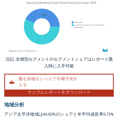
注記: 全個別セグメントのセグメントシェアはレポート購
画像 © Mordor Intelligence。再利用にはCC BY 4.0の表示が必要です。
入時に入手可能
地域分析
アジア太平洋地域は46.02%のシェアと年平均成長率5.72%