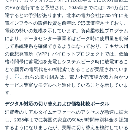
のEVが走行すると予想され、2035年までには1,250万台に
達するとの予測があります。北米の電力会社は2024年に充
電インフラへの設備投資を前年比でほぼ倍増させており、
電化の勢いの規模を示しています。負荷柔軟性プログラム
により、データセンター事業者はピーク時に使用量を削減
して系統連系を確保できるようになっており、テキサス州
の仮想発電所（VPP）パイロットプロジェクトでは、低価
格時間帯に蓄電池を充電しシステムピーク時に放電するこ
とで顧客の電気代を40%削減できることが実証されていま
(1)
す。
これらの取り組みは、電力小売市場が双方向かつ
サービス豊富なモデルへと進化していることを示していま
す。
デジタル対応の切り替えおよび価格比較ポータル
消費者のリアルタイムオファーへのアクセスが急速に拡大
し、2025年までに英国の家庭の90%が時間帯別料金を認知
するようになりましたが、実際に切り替えを検討している