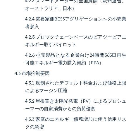
4.2.3 スマートメーターの全国展開（欧州連合、
オーストラリア、日本）
4.2.4 需要家側BESSアグリゲーションへの小売業
者参入
4.2.5 ブロックチェーンベースのピアツーピアエ
ネルギー取引パイロット
4.2.6 小売製品となる企業向け24時間365日再生
可能エネルギー電力購入契約（PPA）
4.3 市場抑制要因
4.3.1 規制されたデフォルト料金および価格上限
によるマージン圧縮
4.3.2 屋根置き太陽光発電（PV）によるプロシュ
ーマーの自家消費からの負荷侵食
4.3.3 家庭のエネルギー債務増加に伴う信用リス
クの急増