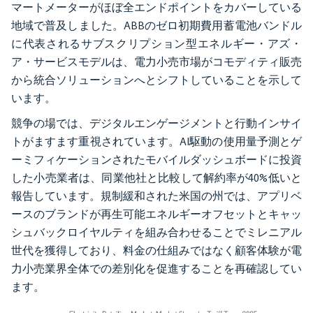
マートメーターがほぼ全エンドポイントをカバーしている
地域で普及しました。ABBのゼロ初期費用蓄電池バンドル
に代表されるサブスクリプション型エネルギー・アズ・
ア・サービスモデルは、電力小売市場がコモディティ販売
から統合ソリューションへとシフトしていることを示して
います。
競争の場では、デジタルエンゲージメントと行動インサイ
トがますます重視されています。AI駆動の使用量予測とゲ
ーミフィケーションされたモバイルダッシュボードに投資
した小売業者は、同業他社と比較して解約率が40%低いと
報告しています。規制緩和された米国の州では、アプリベ
ースのブランドが再生可能エネルギーオフセットとキャッ
シュバックロイヤルティを組み合わせることでミレニアル
世代を獲得しており、料金の仕組みではなく顧客体験が電
力小売業界全体での差別化を促進することを再確認してい
ます。