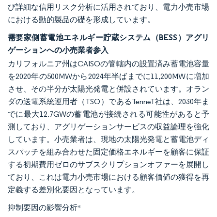
び詳細な信用リスク分析に活用されており、電力小売市場
における動的製品の礎を形成しています。
需要家側蓄電池エネルギー貯蔵システム（BESS）アグリ
ゲーションへの小売業者参入
カリフォルニア州はCAISOの管轄内の設置済み蓄電池容量
を2020年の500MWから2024年半ばまでに11,200MWに増加
させ、その半分が太陽光発電と併設されています。オラン
ダの送電系統運用者（TSO）であるTenneT社は、2030年ま
でに最大12.7GWの蓄電池が接続される可能性があると予
測しており、アグリゲーションサービスの収益論理を強化
しています。小売業者は、現地の太陽光発電と蓄電池ディ
スパッチを組み合わせた固定価格エネルギーを顧客に保証
する初期費用ゼロのサブスクリプションオファーを展開し
ており、これは電力小売市場における顧客価値の獲得を再
定義する差別化要因となっています。
抑制要因の影響分析
*