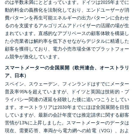
のは半数未満にとどまっています。ドイツは2025年までに
動的料金の義務化を法制化しており、エンドユーザーが消
費パターンを再生可能エネルギーの出力パターンに合わせ
るのを支援するアルゴリズムアドバイザーの活躍の場が生
まれています。直感的なアプリベースの顧客体験を構築し
た小売業者は解約率を低下させながらデジタルに精通した
顧客を獲得しており、電力小売市場全体でプラットフォー
ム競争が激化しています。
スマートメーターの全国展開（欧州連合、オーストラリ
ア、日本）
スペイン、スウェーデン、フィンランドはすでにメーター
普及率95%を超えていますが、ドイツと英国は技術的・プ
ライバシー関連の遅延を経験した後に追いつこうとしてい
ます。オーストラリアは2030年までにほぼ全国展開を目指
していますが、最新の会計年度では推定請求に関する顧客
苦情が13%に上昇しました。スマートメーターのデータは
現在、需要応答、車両から電力網への給電（V2G）、およ