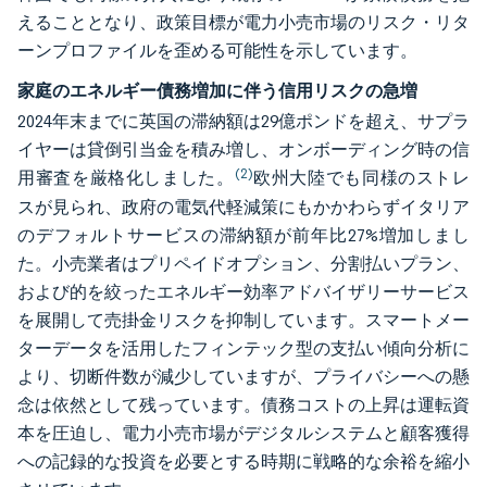
えることとなり、政策目標が電力小売市場のリスク・リタ
ーンプロファイルを歪める可能性を示しています。
家庭のエネルギー債務増加に伴う信用リスクの急増
2024年末までに英国の滞納額は29億ポンドを超え、サプラ
イヤーは貸倒引当金を積み増し、オンボーディング時の信
(2)
用審査を厳格化しました。
欧州大陸でも同様のストレ
スが見られ、政府の電気代軽減策にもかかわらずイタリア
のデフォルトサービスの滞納額が前年比27%増加しまし
た。小売業者はプリペイドオプション、分割払いプラン、
および的を絞ったエネルギー効率アドバイザリーサービス
を展開して売掛金リスクを抑制しています。スマートメー
ターデータを活用したフィンテック型の支払い傾向分析に
より、切断件数が減少していますが、プライバシーへの懸
念は依然として残っています。債務コストの上昇は運転資
本を圧迫し、電力小売市場がデジタルシステムと顧客獲得
への記録的な投資を必要とする時期に戦略的な余裕を縮小