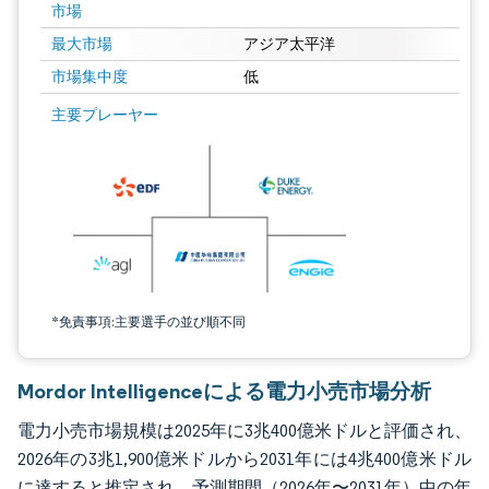
市場
最大市場
アジア太平洋
市場集中度
低
画像 © Mordor Intelligence。再利用にはCC BY 4.0の表示が必要です。
主要プレーヤー
*免責事項:主要選手の並び順不同
Mordor Intelligenceによる電力小売市場分析
電力小売市場規模は2025年に3兆400億米ドルと評価され、
2026年の3兆1,900億米ドルから2031年には4兆400億米ドル
に達すると推定され、予測期間（2026年〜2031年）中の年