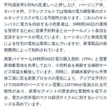
平均成長率5.92%の見通しへと押し上げ、バージニア州、
オハイオ州、フランクフルトでは地域の電力網容量のボト
ルネックリスクが生じる可能性があります。これらのキャ
ンパスに電力を供給する小売業者は、24時間365日の運用
を管理するために容量予約料金とカーテールメント条項を
交渉するケースが増えています。ヒートポンプと車両充電
による住宅の電化は着実に進んでいますが、家電製品の初
期費用によって制約されています。
商業バイヤーも24時間365日電力購入契約（PPA）と需要
家側蓄電池を先導しており、小売料金を相殺する補助サー
ビス収益を解放しています。同時に、鉄鋼水素炉から半導
体工場に至る産業プロセスの電化により、アジア太平洋だ
けで2030年のベースライン需要に120TWhが追加される可
能性があり、産業セグメントの歴史的な変動性を低下さ
せ、電力小売市場のマクロ経済サイクルに対するレジリエ
ンスを高めています。