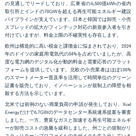
の見通しでリードしており、広東省の6,500億kWhの省内
取引所とインドの70GWを超える再生可能エネルギー建設
パイプラインが支えています。日本と韓国では卸売・小売
スプレッドの拡大がフィンテック対応の新規参入者を引き
付けていますが、料金上限の不確実性も存在します。
欧州は構造的に高い税金と課徴金に悩まされており、2024
年のドイツの家庭用電気代の54%を占めていましたが、高
度な電力網のデジタル化が動的料金と需要応答のプラット
フォームを提供しています。北欧の小売業者はほぼ100%
のスマートメーター普及率を活用して時間単位のグリーン
証書を販売しており、イノベーションが規制上の障壁を相
殺する方法を示しています。
北米では前例のない商業負荷の申請が発生しており、Xcel
Energyだけで6.7GWのデータセンター系統連系提案を審査
しました。一方、豊富なガスと加速する再生可能エネルギ
ーが卸売コストの急騰を緩和しました。州ごとの規制がリ
スク・リターンプロファイルのモザイクを生み出していま