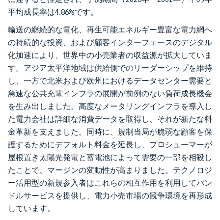
平均成長率は4.86%です。
輸送の継続的な電化、再生可能エネルギー豊富な電力網へ
の持続的な投資、および顧客インターフェースのデジタル
化加速により、世界中の小売業者の収益源が拡大していま
す。アジア太平洋地域は供給側でのリーダーシップを維持
し、一方で北米および欧州におけるデータセンター需要と
急速な公共充電インフラの展開が前例のない負荷成長機会
を生み出しました。高度なメータリングインフラを導入し
た電力会社は詳細な消費データを取得し、それが新たな料
金革新を支えました。同時に、規制当局が脆弱な顧客を保
護するためにデフォルト料金を延長し、プロシューマーが
屋根置き太陽光発電と蓄電池によって需要の一部を相殺し
たことで、マージンの変動性が高まりました。テクノロジ
ー活用型の新規参入者はこれらの相互作用を利用してバン
ドルサービスを提供し、電力小売市場の競争環境を再形成
しています。