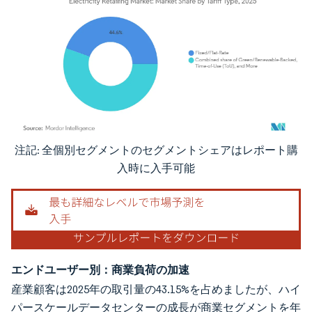
注記: 全個別セグメントのセグメントシェアはレポート購
画像 © Mordor Intelligence。再利用にはCC BY 4.0の表示が必要です。
入時に入手可能
エンドユーザー別：商業負荷の加速
産業顧客は2025年の取引量の43.15%を占めましたが、ハイ
パースケールデータセンターの成長が商業セグメントを年