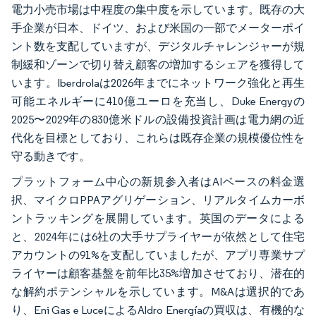
電力小売市場は中程度の集中度を示しています。既存の大
手企業が日本、ドイツ、および米国の一部でメーターポイ
ント数を支配していますが、デジタルチャレンジャーが規
制緩和ゾーンで切り替え顧客の増加するシェアを獲得して
います。Iberdrolaは2026年までにネットワーク強化と再生
可能エネルギーに410億ユーロを充当し、Duke Energyの
2025〜2029年の830億米ドルの設備投資計画は電力網の近
代化を目標としており、これらは既存企業の規模優位性を
守る動きです。
プラットフォーム中心の新規参入者はAIベースの料金選
択、マイクロPPAアグリゲーション、リアルタイムカーボ
ントラッキングを展開しています。英国のデータによる
と、2024年には6社の大手サプライヤーが依然として住宅
アカウントの91%を支配していましたが、アプリ専業サプ
ライヤーは顧客基盤を前年比35%増加させており、潜在的
な解約ポテンシャルを示しています。M&Aは選択的であ
り、Eni Gas e LuceによるAldro Energíaの買収は、有機的な