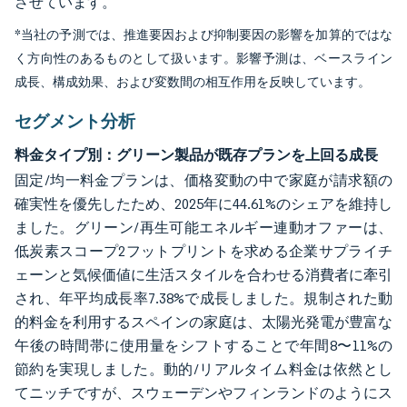
させています。
*当社の予測では、推進要因および抑制要因の影響を加算的ではな
く方向性のあるものとして扱います。影響予測は、ベースライン
成長、構成効果、および変数間の相互作用を反映しています。
セグメント分析
料金タイプ別：グリーン製品が既存プランを上回る成長
固定/均一料金プランは、価格変動の中で家庭が請求額の
確実性を優先したため、2025年に44.61%のシェアを維持し
ました。グリーン/再生可能エネルギー連動オファーは、
低炭素スコープ2フットプリントを求める企業サプライチ
ェーンと気候価値に生活スタイルを合わせる消費者に牽引
され、年平均成長率7.38%で成長しました。規制された動
的料金を利用するスペインの家庭は、太陽光発電が豊富な
午後の時間帯に使用量をシフトすることで年間8〜11%の
節約を実現しました。動的/リアルタイム料金は依然とし
てニッチですが、スウェーデンやフィンランドのようにス