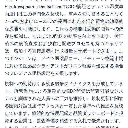
Eurotranspharma DeutschlandのGDP認証とデュアル温度車
両運用はこの専門化を反映し、車両を切り替えることなく
2～8°Cおよび15～25°Cの範囲にわたる混合荷物の効率的
な流通を可能にします。これらの機能は受動的包装への依
存を低減し、マルチSKU配送の効率を向上させます。検証
済みの病院直接および在宅配送プロセスを持つキャリア
は、増加する直接患者向け取扱量をサポートできます。こ
のポジションは、ドイツ医薬品コールドチェーン物流市場
において医薬品クライアントがリスク軽減を優先する場合
のプレミアム価格設定を支援します。
規制への期待は引き続き競争ダイナミクスを形成していま
す。所管当局による定期的なGDP監督は監査可能なシス
テムと訓練された人員への圧力を維持し、規制更新に関す
る国内対話は適時アクセスと一貫した基準への推進を反映
しています。継続的な温度記録と品質ダッシュボードに投
資する企業は、監査準備を精査する入札で優先されます。