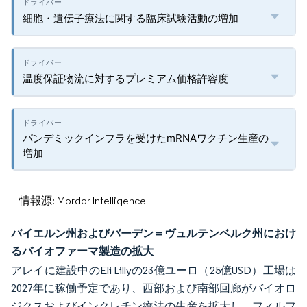
細胞・遺伝子療法に関する臨床試験活動の増加
温度保証物流に対するプレミアム価格許容度
パンデミックインフラを受けたmRNAワクチン生産の
増加
情報源: Mordor Intelligence
バイエルン州およびバーデン＝ヴュルテンベルク州におけ
るバイオファーマ製造の拡大
アレイに建設中のEli Lillyの23億ユーロ（25億USD）工場は
2027年に稼働予定であり、西部および南部回廊がバイオロ
ジクスおよびインクレチン療法の生産を拡大し、フィルフ