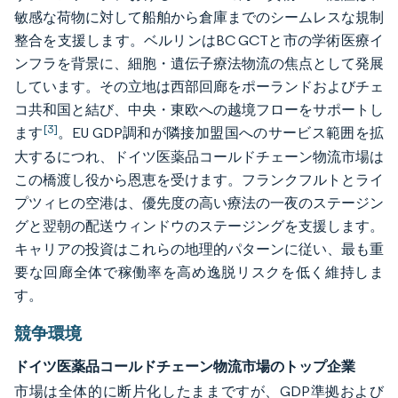
敏感な荷物に対して船舶から倉庫までのシームレスな規制
整合を支援します。ベルリンはBC GCTと市の学術医療イ
ンフラを背景に、細胞・遺伝子療法物流の焦点として発展
しています。その立地は西部回廊をポーランドおよびチェ
コ共和国と結び、中央・東欧への越境フローをサポートし
[3]
ます
。EU GDP調和が隣接加盟国へのサービス範囲を拡
大するにつれ、ドイツ医薬品コールドチェーン物流市場は
この橋渡し役から恩恵を受けます。フランクフルトとライ
プツィヒの空港は、優先度の高い療法の一夜のステージン
グと翌朝の配送ウィンドウのステージングを支援します。
キャリアの投資はこれらの地理的パターンに従い、最も重
要な回廊全体で稼働率を高め逸脱リスクを低く維持しま
す。
競争環境
ドイツ医薬品コールドチェーン物流市場のトップ企業
市場は全体的に断片化したままですが、GDP準拠および