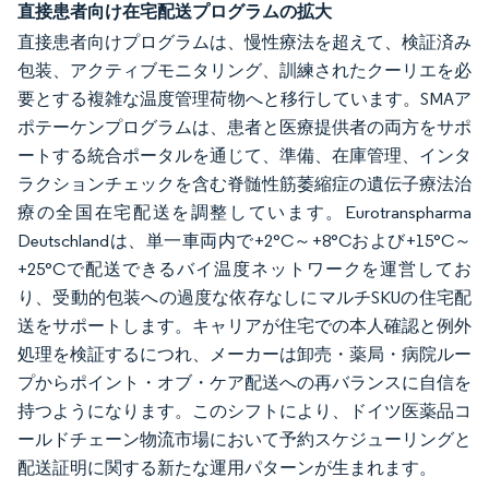
直接患者向け在宅配送プログラムの拡大
直接患者向けプログラムは、慢性療法を超えて、検証済み
包装、アクティブモニタリング、訓練されたクーリエを必
要とする複雑な温度管理荷物へと移行しています。SMAア
ポテーケンプログラムは、患者と医療提供者の両方をサポ
ートする統合ポータルを通じて、準備、在庫管理、インタ
ラクションチェックを含む脊髄性筋萎縮症の遺伝子療法治
療の全国在宅配送を調整しています。Eurotranspharma
Deutschlandは、単一車両内で+2°C～+8°Cおよび+15°C～
+25°Cで配送できるバイ温度ネットワークを運営してお
り、受動的包装への過度な依存なしにマルチSKUの住宅配
送をサポートします。キャリアが住宅での本人確認と例外
処理を検証するにつれ、メーカーは卸売・薬局・病院ルー
プからポイント・オブ・ケア配送への再バランスに自信を
持つようになります。このシフトにより、ドイツ医薬品コ
ールドチェーン物流市場において予約スケジューリングと
配送証明に関する新たな運用パターンが生まれます。