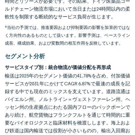
時間とリソースが必要です。その結果、ドイツ医薬品コー
ルドチェーン物流市場において当日または24時間以内の柔
軟性を制限する断続的なサービス負荷が生じます。
*当社の予測では、推進要因および抑制要因の影響を加算的ではな
く方向性のあるものとして扱います。影響予測は、ベースライン
成長、構成効果、および変数間の相互作用を反映しています。
セグメント分析
サービスタイプ別：統合物流が価値分配を再形成
輸送は2025年のセグメント価値の41.78%を占め、付加価値
サービスが2031年にかけてCAGR 6.87%で最速の成長を記
録する中でも現在のミックスを支えています。道路流通は
バイエルン州、ノルトライン＝ヴェストファーレン州、ヘ
ッセン州の生産拠点にわたる国内フローのバックボーンで
あり続け、航空貨物はフランクフルトを通じて時間的に重
要なバイオロジクスと臨床材料を橋渡しします。海上およ
び鉄道は国内輸送では役割が小さいものの、輸出入回廊お