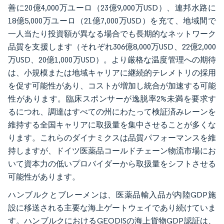
善に20億4,000万ユーロ（23億9,000万USD）、連邦水路に
18億5,000万ユーロ（21億7,000万USD）を充て、地域間で
一人当たり投資額が異なる場合でも長期的なネットワーク
品質を支援します（それぞれ306億8,000万USD、22億2,000
万USD、20億1,000万USD）。より厳格な温度管理への期待
は、小規模または地域キャリアに継続的テレメトリの採用
を促す可能性があり、コストが増加し統合が加速する可能
性があります。臨床スポンサーが逸脱率2%未満を要求す
るにつれ、調達はすべての州にわたって検証済みレーンを
維持する全国キャリアに取扱量を集中させることが多くな
ります。これらのダイナミクスは品質パフォーマンスを維
持しますが、ドイツ医薬品コールドチェーン物流市場にお
いて資本力の低いプロバイダーから取扱量をシフトさせる
可能性があります。
ハンブルクとブレーメンは、医薬品輸入品が内陸GDP施
設に移送される主要な海上ゲートウェイであり続けていま
す。ハンブルクにおけるGEODISの海上貨物GDP認証は、