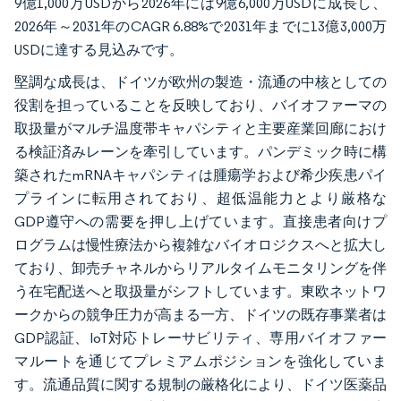
9億1,000万USDから2026年には9億6,000万USDに成長し、
2026年～2031年のCAGR 6.88%で2031年までに13億3,000万
USDに達する見込みです。
堅調な成長は、ドイツが欧州の製造・流通の中核としての
役割を担っていることを反映しており、バイオファーマの
取扱量がマルチ温度帯キャパシティと主要産業回廊におけ
る検証済みレーンを牽引しています。パンデミック時に構
築されたmRNAキャパシティは腫瘍学および希少疾患パイ
プラインに転用されており、超低温能力とより厳格な
GDP遵守への需要を押し上げています。直接患者向けプ
ログラムは慢性療法から複雑なバイオロジクスへと拡大し
ており、卸売チャネルからリアルタイムモニタリングを伴
う在宅配送へと取扱量がシフトしています。東欧ネットワ
ークからの競争圧力が高まる一方、ドイツの既存事業者は
GDP認証、IoT対応トレーサビリティ、専用バイオファー
マルートを通じてプレミアムポジションを強化していま
す。流通品質に関する規制の厳格化により、ドイツ医薬品