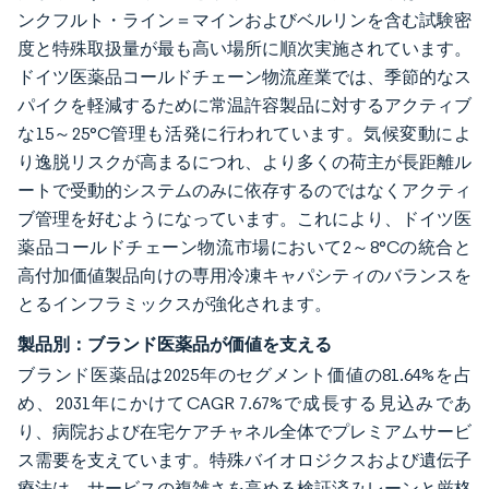
ンクフルト・ライン＝マインおよびベルリンを含む試験密
度と特殊取扱量が最も高い場所に順次実施されています。
ドイツ医薬品コールドチェーン物流産業では、季節的なス
パイクを軽減するために常温許容製品に対するアクティブ
な15～25°C管理も活発に行われています。気候変動によ
り逸脱リスクが高まるにつれ、より多くの荷主が長距離ル
ートで受動的システムのみに依存するのではなくアクティ
ブ管理を好むようになっています。これにより、ドイツ医
薬品コールドチェーン物流市場において2～8°Cの統合と
高付加価値製品向けの専用冷凍キャパシティのバランスを
とるインフラミックスが強化されます。
製品別：ブランド医薬品が価値を支える
ブランド医薬品は2025年のセグメント価値の81.64%を占
め、2031年にかけてCAGR 7.67%で成長する見込みであ
り、病院および在宅ケアチャネル全体でプレミアムサービ
ス需要を支えています。特殊バイオロジクスおよび遺伝子
療法は、サービスの複雑さを高める検証済みレーンと厳格