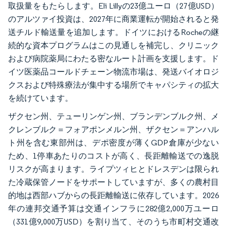
取扱量をもたらします。Eli Lillyの23億ユーロ（27億USD）
のアルツァイ投資は、2027年に商業運転が開始されると発
送チルド輸送量を追加します。ドイツにおけるRocheの継
続的な資本プログラムはこの見通しを補完し、クリニック
および病院薬局にわたる密なルート計画を支援します。ド
イツ医薬品コールドチェーン物流市場は、発送バイオロジ
クスおよび特殊療法が集中する場所でキャパシティの拡大
を続けています。
ザクセン州、テューリンゲン州、ブランデンブルク州、メ
クレンブルク＝フォアポンメルン州、ザクセン＝アンハル
ト州を含む東部州は、デポ密度が薄くGDP倉庫が少ない
ため、1停車あたりのコストが高く、長距離輸送での逸脱
リスクが高まります。ライプツィヒとドレスデンは限られ
た冷蔵保管ノードをサポートしていますが、多くの農村目
的地は西部ハブからの長距離輸送に依存しています。2026
年の連邦交通予算は交通インフラに282億2,000万ユーロ
（331億9,000万USD）を割り当て、そのうち市町村交通改