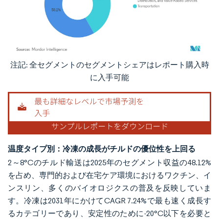
注記: 全セグメントのセグメントシェアはレポート購入時
画像 © Mordor Intelligence。再利用にはCC BY 4.0の表示が必要です。
に入手可能
温度タイプ別：冷凍の成長がチルドの優位性を上回る
2～8°Cのチルド輸送は2025年のセグメント収益の48.12%
を占め、専門的および在宅ケア環境におけるワクチン、イ
ンスリン、多くのバイオロジクスの普及を反映していま
す。冷凍は2031年にかけてCAGR 7.24%で最も速く成長す
るカテゴリーであり、安定性のために-20°C以下を必要と