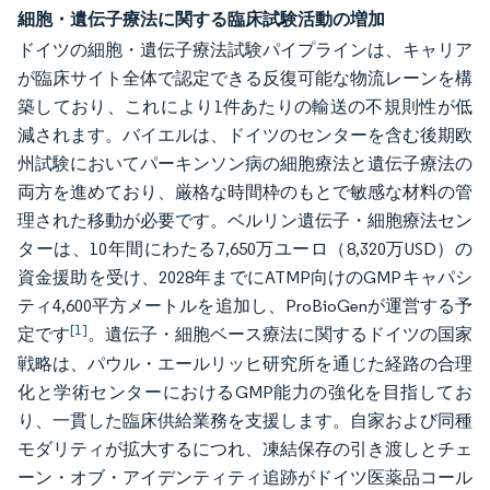
細胞・遺伝子療法に関する臨床試験活動の増加
ドイツの細胞・遺伝子療法試験パイプラインは、キャリア
が臨床サイト全体で認定できる反復可能な物流レーンを構
築しており、これにより1件あたりの輸送の不規則性が低
減されます。バイエルは、ドイツのセンターを含む後期欧
州試験においてパーキンソン病の細胞療法と遺伝子療法の
両方を進めており、厳格な時間枠のもとで敏感な材料の管
理された移動が必要です。ベルリン遺伝子・細胞療法セン
ターは、10年間にわたる7,650万ユーロ（8,320万USD）の
資金援助を受け、2028年までにATMP向けのGMPキャパシ
ティ4,600平方メートルを追加し、ProBioGenが運営する予
[1]
定です
。遺伝子・細胞ベース療法に関するドイツの国家
戦略は、パウル・エールリッヒ研究所を通じた経路の合理
化と学術センターにおけるGMP能力の強化を目指してお
り、一貫した臨床供給業務を支援します。自家および同種
モダリティが拡大するにつれ、凍結保存の引き渡しとチェ
ーン・オブ・アイデンティティ追跡がドイツ医薬品コール