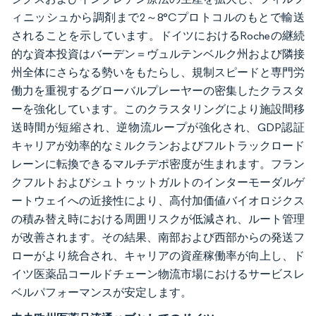
ィニッシュから調剤まで2～8°Cプロトコルのもとで輸送
されることを示しています。ドイツにおけるRocheの継続
的な資本投資はバーデン＝ヴュルテンベルク州および隣接
州全体にさらなる勢いをもたらし、規制スピードと専門労
働力を重視するグローバルプレーヤーの密集したクラスタ
ーを強化しています。このクラスタリングにより施設間移
送時間が短縮され、逆物流ループが強化され、GDP認証
キャリアが効率的なミルクランおよびフルトラックロード
レーンに転換できるマルチデポ密度が生まれます。フラン
クフルトおよびシュトゥットガルトのインターモーダルゲ
ートウェイへの近接性により、高付加価値バイオロジクス
の積み替え時における周囲リスクが低減され、ルート管理
が改善されます。その結果、南部および西部からの発送フ
ローがより統合され、キャリアの資産稼働率が向上し、ド
イツ医薬品コールドチェーン物流市場におけるサービスレ
ベルパフォーマンスが安定します。