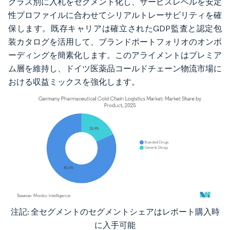
クラス別に入札をセグメント化し、サービスレベルを安定
性プロファイルに合わせてシリアルトレーサビリティを確
保します。既存キャリアは確立されたGDP監査と認定包
装カタログを活用して、ブランドポートフォリオのオンボ
ーディングを簡素化します。このアライメントはプレミア
ム層を維持し、ドイツ医薬品コールドチェーン物流市場に
おける収益ミックスを強化します。
注記: 全セグメントのセグメントシェアはレポート購入時
画像 © Mordor Intelligence。再利用にはCC BY 4.0の表示が必要です。
に入手可能