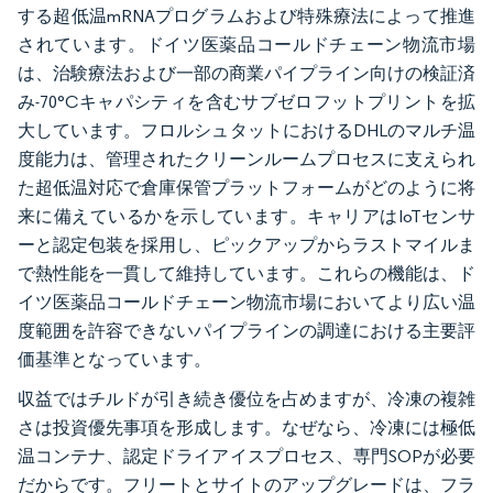
する超低温mRNAプログラムおよび特殊療法によって推進
されています。ドイツ医薬品コールドチェーン物流市場
は、治験療法および一部の商業パイプライン向けの検証済
み-70°Cキャパシティを含むサブゼロフットプリントを拡
大しています。フロルシュタットにおけるDHLのマルチ温
度能力は、管理されたクリーンルームプロセスに支えられ
た超低温対応で倉庫保管プラットフォームがどのように将
来に備えているかを示しています。キャリアはIoTセンサ
ーと認定包装を採用し、ピックアップからラストマイルま
で熱性能を一貫して維持しています。これらの機能は、ド
イツ医薬品コールドチェーン物流市場においてより広い温
度範囲を許容できないパイプラインの調達における主要評
価基準となっています。
収益ではチルドが引き続き優位を占めますが、冷凍の複雑
さは投資優先事項を形成します。なぜなら、冷凍には極低
温コンテナ、認定ドライアイスプロセス、専門SOPが必要
だからです。フリートとサイトのアップグレードは、フラ