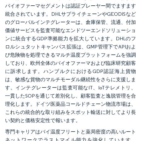
バイオファーマセグメントは認証プレーヤー間でますます
統合されています。DHLサプライチェーンやGEODISなど
のグローバルインテグレーターは、倉庫保管、流通、付加
価値サービスを監査可能なエンドツーエンドソリューショ
ンに統合するGDP準拠能力を拡大しています。DHLのフ
ロルシュタットキャンパス拡張は、GMP管理下でAPIおよ
び危険物を処理できるマルチ温度プラットフォームを強調
しており、欧州全体のバイオファーマおよび臨床研究顧客
に訴求します。ハンブルクにおけるGDP認証海上貨物
は、敏感な貨物のマルチモーダル継続性をさらに支援しま
す。インテグレーターは監査可能なIT、IoTテレメトリ、
一貫したSOPを通じて差別化し、顧客監査と逸脱管理を合
理化します。ドイツ医薬品コールドチェーン物流市場は、
これらの統合的な取り組みをスポット輸送に対してより長
い契約と価格安定性で報います。
専門キャリアはバイ温度フリートと薬局密度の高いルート
ネットワークでラストマイル能力を強化しています。