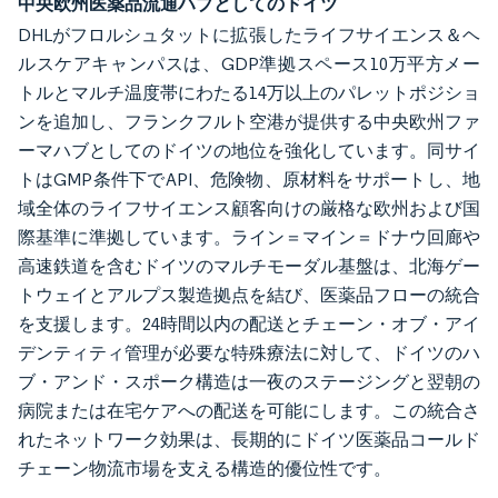
中央欧州医薬品流通ハブとしてのドイツ
DHLがフロルシュタットに拡張したライフサイエンス＆ヘ
ルスケアキャンパスは、GDP準拠スペース10万平方メー
トルとマルチ温度帯にわたる14万以上のパレットポジショ
ンを追加し、フランクフルト空港が提供する中央欧州ファ
ーマハブとしてのドイツの地位を強化しています。同サイ
トはGMP条件下でAPI、危険物、原材料をサポートし、地
域全体のライフサイエンス顧客向けの厳格な欧州および国
際基準に準拠しています。ライン＝マイン＝ドナウ回廊や
高速鉄道を含むドイツのマルチモーダル基盤は、北海ゲー
トウェイとアルプス製造拠点を結び、医薬品フローの統合
を支援します。24時間以内の配送とチェーン・オブ・アイ
デンティティ管理が必要な特殊療法に対して、ドイツのハ
ブ・アンド・スポーク構造は一夜のステージングと翌朝の
病院または在宅ケアへの配送を可能にします。この統合さ
れたネットワーク効果は、長期的にドイツ医薬品コールド
チェーン物流市場を支える構造的優位性です。