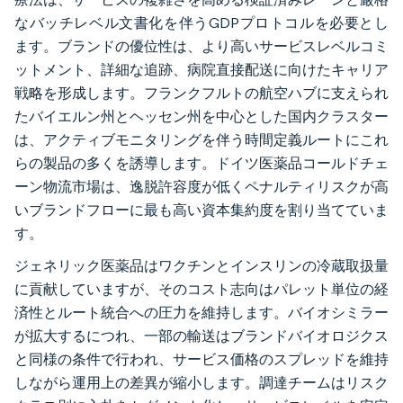
なバッチレベル文書化を伴うGDPプロトコルを必要とし
ます。ブランドの優位性は、より高いサービスレベルコミ
ットメント、詳細な追跡、病院直接配送に向けたキャリア
戦略を形成します。フランクフルトの航空ハブに支えられ
たバイエルン州とヘッセン州を中心とした国内クラスター
は、アクティブモニタリングを伴う時間定義ルートにこれ
らの製品の多くを誘導します。ドイツ医薬品コールドチェ
ーン物流市場は、逸脱許容度が低くペナルティリスクが高
いブランドフローに最も高い資本集約度を割り当てていま
す。
ジェネリック医薬品はワクチンとインスリンの冷蔵取扱量
に貢献していますが、そのコスト志向はパレット単位の経
済性とルート統合への圧力を維持します。バイオシミラー
が拡大するにつれ、一部の輸送はブランドバイオロジクス
と同様の条件で行われ、サービス価格のスプレッドを維持
しながら運用上の差異が縮小します。調達チームはリスク