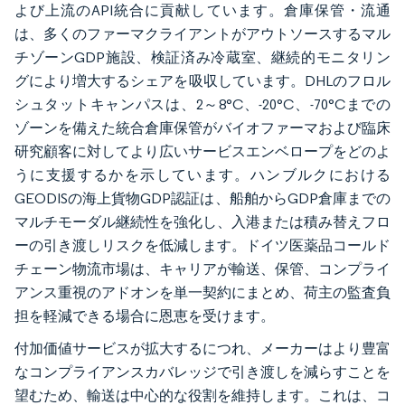
よび上流のAPI統合に貢献しています。倉庫保管・流通
は、多くのファーマクライアントがアウトソースするマル
チゾーンGDP施設、検証済み冷蔵室、継続的モニタリン
グにより増大するシェアを吸収しています。DHLのフロル
シュタットキャンパスは、2～8°C、-20°C、-70°Cまでの
ゾーンを備えた統合倉庫保管がバイオファーマおよび臨床
研究顧客に対してより広いサービスエンベロープをどのよ
うに支援するかを示しています。ハンブルクにおける
GEODISの海上貨物GDP認証は、船舶からGDP倉庫までの
マルチモーダル継続性を強化し、入港または積み替えフロ
ーの引き渡しリスクを低減します。ドイツ医薬品コールド
チェーン物流市場は、キャリアが輸送、保管、コンプライ
アンス重視のアドオンを単一契約にまとめ、荷主の監査負
担を軽減できる場合に恩恵を受けます。
付加価値サービスが拡大するにつれ、メーカーはより豊富
なコンプライアンスカバレッジで引き渡しを減らすことを
望むため、輸送は中心的な役割を維持します。これは、コ