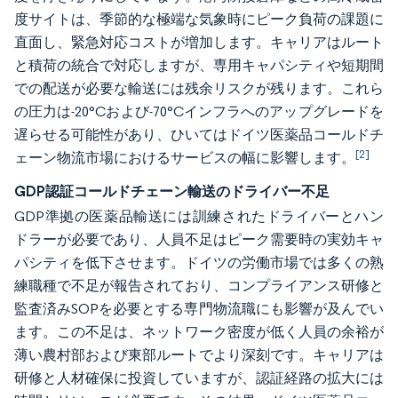
度サイトは、季節的な極端な気象時にピーク負荷の課題に
直面し、緊急対応コストが増加します。キャリアはルート
と積荷の統合で対応しますが、専用キャパシティや短期間
での配送が必要な輸送には残余リスクが残ります。これら
の圧力は-20°Cおよび-70°Cインフラへのアップグレードを
遅らせる可能性があり、ひいてはドイツ医薬品コールドチ
[2]
ェーン物流市場におけるサービスの幅に影響します。
GDP認証コールドチェーン輸送のドライバー不足
GDP準拠の医薬品輸送には訓練されたドライバーとハン
ドラーが必要であり、人員不足はピーク需要時の実効キャ
パシティを低下させます。ドイツの労働市場では多くの熟
練職種で不足が報告されており、コンプライアンス研修と
監査済みSOPを必要とする専門物流職にも影響が及んでい
ます。この不足は、ネットワーク密度が低く人員の余裕が
薄い農村部および東部ルートでより深刻です。キャリアは
研修と人材確保に投資していますが、認証経路の拡大には