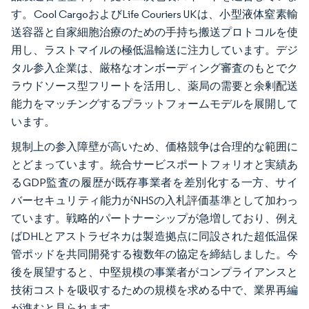
す。Cool CargoおよびLife Couriers UKは、小型液体窒素輸
送容器と自家細胞治療のための手持ち搬送プロトコルを使
用し、ラストマイルの極低温輸送に注力しています。デジ
タル参入企業は、厳格なオンボーディング審査のもとでク
ラウドソース型フリートを活用し、薬局の需要と余剰配送
能力をマッチングするプラットフォームモデルを展開して
います。
規制上の参入障壁が高いため、価格競争は合理的な範囲に
とどまっています。統合サービスポートフォリオと実績あ
るGDP監査の履歴が既存事業者を差別化する一方、サイ
バーセキュリティ能力がNHSの入札評価基準として加わっ
ています。戦略的パートナーシップが急増しており、例え
ばDHLとアストラゼネカは製造拠点に同設された超低温保
管ポッドを共同開発する複数年の協定を締結しました。今
後を展望すると、中堅規模の事業者がコンプライアンスと
技術コストを吸収するための規模を求める中で、業界再編
が進むと見られます。