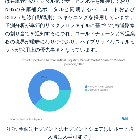
は在庫管理のデジタル化でサービス水準を維持しており、
NHSの在庫補充ポータルと同期するバーコードおよび
RFID（無線自動識別）スキャニングを採用しています。
予測分析が季節的リスクプロファイルに基づいて輸送路線
の割り当てを通知するにつれ、コールドチェーンと常温業
務の境界が曖昧になりつつあり、ハイブリッドなスキルセ
ットが採用上の優先事項となっています。
注記: 全個別セグメントのセグメントシェアはレポート購
画像 © Mordor Intelligence。再利用にはCC BY 4.0の表示が必要です。
入時に入手可能です