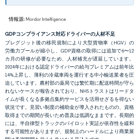
情報源: Mordor Intelligence
GDPコンプライアンス対応ドライバーの人材不足
ブレグジット後の移民規制により大型貨物車（HGV）の
労働力プールが縮小し、GDP資格の取得には追加で6〜12
カ月の研修が必要なため、人材補充が遅延しています。
2024年における認定ドライバーの給与プレミアムは前年比
14%上昇し、薄利の冷蔵車両を運行する中小輸送業者を圧
迫しています。農村部の薬局では繁忙期に配送時間が守ら
れないケースが報告されており、NHSトラストはリードタ
イムが長くなる多拠点集約サービスを活用せざるを得ない
状況です。見習い制度の補助金が導入されたものの、資格
取得までの期間が長いため普及は低調なままです。長期的
には、半自律型トラックのパイロット実証が依存性を緩和
する可能性がありますが、規制上のハードルにより商業展