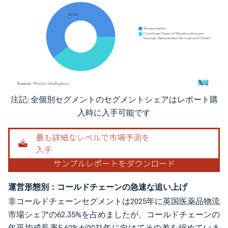
注記: 全個別セグメントのセグメントシェアはレポート購
画像 © Mordor Intelligence。再利用にはCC BY 4.0の表示が必要です。
入時に入手可能です
運営形態別：コールドチェーンの急速な追い上げ
非コールドチェーンセグメントは2025年に英国医薬品物流
市場シェアの62.35%を占めましたが、コールドチェーンの
年平均成長率5.62%が2031年に向けてその差を縮めていま