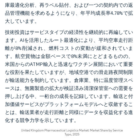
庫最適化分析、再ラベル貼付、および一つの契約内での返
品管理機能を求めるようになり、年平均成長率4.78%で拡
大しています。
技術投資はサービスタイプの経済性を継続的に再編してい
ます。AIを活用したルート最適化により、平均空車走行距
離が8%削減され、燃料コストの変動が緩和されていま
す。航空貨物は金額ベースで8%未満にとどまるものの、
米国からのATMP輸入と迅速なワクチン展開において重要
な役割を果たしていますが、地域空港での滑走路夜間制限
が輸送能力を制約しています。倉庫業、特に温度管理スペ
ースは、無菌製造の拡大が検証済み清潔保管室への需要を
押し上げる中、一桁台の成長を記録しています。輸送と付
加価値サービスがプラットフォームモデルへと収斂するこ
とは、輸送業者が走行距離と同様にデータを収益化する進
化する競争力学を示しています。