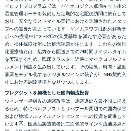
イロットプログラムでは、バイオロジクス点滴キット用の
温度管理ポーチを装備した定期的な宅配便訪問に依存して
おり、安全なラストマイル実行における訓練されたスタッ
フへの需要が高まっています。ゲノムスワブは配列解析ラ
ボへの搬送中に2〜8℃の温度基準を満たす必要があるた
め、検体採取物流には逆流課題が生じます。これらの個別
化医療経路は、処方から配送までの24時間サイクルタイム
を実現するため、臨床クラスター近傍にマイクロフルフィ
ルメント施設を生み出しています。その結果、時間・温度
暴露をモデル化するデジタルツインの統合が、NHS契約入
札における調達基準となりつつあります。
ブレグジットを契機とした国内物流投資
ウィンザー枠組みの通関改革は、通関遅延を最小限に抑え
るため、特にベルファストとリバプール周辺での国内保管
および地域フルフィルメントセンターへの投資を促進して
[3]
います
。医薬品製造業者は二次包装ラインを流通拠点と