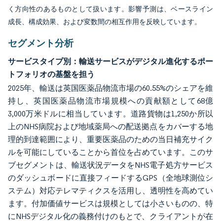
く方向性のあるものとして扱います。影響予測は、ベースライン
成長、構成効果、および変数間の相互作用を反映しています。
セグメント分析
サービスタイプ別：輸送サービスがデジタル進化するポー
トフォリオの基盤を担う
2025年、輸送は英国医薬品物流市場の60.55%のシェアを維
持し、英国医薬品物流市場規模への貢献額として68億
3,000万米ドルに相当しています。道路貨物は1,250か所以
上のNHS病院および地域薬局への配送拠点をカバーする地
理的到達範囲により、重要医薬品のための当日補充サイク
ルを可能にしていることから首位を占めています。このサ
ブセグメントは、輸送状況データをNHS電子処方サービス
のダッシュボードに直接フィードするGPS（全地球測位シ
ステム）対応テレマティクスを活用し、透明性を高めてい
ます。付加価値サービスは規模としては小さいものの、特
にNHSデジタル化の義務付けのもとで、クライアントが在