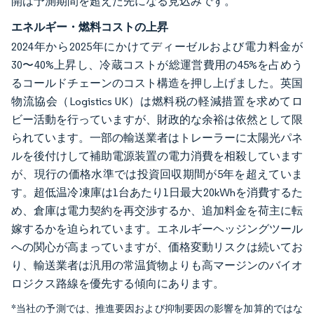
開は予測期間を超えた先になる見込みです。
エネルギー・燃料コストの上昇
2024年から2025年にかけてディーゼルおよび電力料金が
30〜40%上昇し、冷蔵コストが総運営費用の45%を占めう
るコールドチェーンのコスト構造を押し上げました。英国
物流協会（Logistics UK）は燃料税の軽減措置を求めてロ
ビー活動を行っていますが、財政的な余裕は依然として限
られています。一部の輸送業者はトレーラーに太陽光パネ
ルを後付けして補助電源装置の電力消費を相殺しています
が、現行の価格水準では投資回収期間が5年を超えていま
す。超低温冷凍庫は1台あたり1日最大20kWhを消費するた
め、倉庫は電力契約を再交渉するか、追加料金を荷主に転
嫁するかを迫られています。エネルギーヘッジングツール
への関心が高まっていますが、価格変動リスクは続いてお
り、輸送業者は汎用の常温貨物よりも高マージンのバイオ
ロジクス路線を優先する傾向にあります。
*当社の予測では、推進要因および抑制要因の影響を加算的ではな