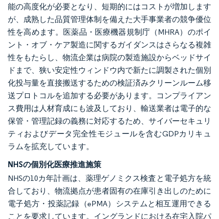
能の高度化が必要となり、短期的にはコストが増加します
が、成熟した品質管理体制を備えた大手事業者の競争優位
性を高めます。医薬品・医療機器規制庁（MHRA）のポイ
ント・オブ・ケア製造に関するガイダンスはさらなる複雑
性をもたらし、物流企業は病院の製造施設からベッドサイ
ドまで、狭い安定性ウィンドウ内で新たに調製された個別
化投与量を直接搬送するための検証済みクリーンルーム移
送プロトコルを追加する必要があります。コンプライアン
ス費用は人材育成にも波及しており、輸送業者は電子的な
保管・管理記録の義務に対応するため、サイバーセキュリ
ティおよびデータ完全性モジュールを含むGDPカリキュ
ラムを拡充しています。
NHSの個別化医療推進施策
NHSの10カ年計画は、薬理ゲノミクス検査と電子処方を統
合しており、物流拠点が患者固有の在庫引き出しのために
電子処方・投薬記録（ePMA）システムと相互運用できる
ことを要求しています。イングランドにおける在宅入院パ