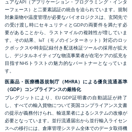
ュアなAPI（アプリケーション・プログラミング・インタ
ーフェース）と二要素認証の統合を迫られています。規制
対象薬物や温度管理が必要なバイオロジクスは、玄関先で
の受け渡し時にセキュリティとGDPの両要件を満たす必
要があることから、ラストマイルの複雑性が増していま
す。その結果、IoT（モノのインターネット）対応のロッ
クボックスや時刻記録付き配送検証ツールの採用が拡大
し、デジタルネイティブな物流事業者が在宅ケアの拡充を
目指すNHSトラストの魅力的なパートナーとなっていま
す。
医薬品・医療機器規制庁（MHRA）による優良流通基準
（GDP）コンプライアンスの厳格化
ブレグジットにより、EU GDP証明書の自動認証が終了
し、すべての輸入貨物について英国コンプライアンス文書
の提示が義務付けられ、輸送業者によるシステムの改修が
必要となっています。並行流通届出から並行輸入ライセン
スへの移行には、倉庫管理システム全体でのデータ取得機