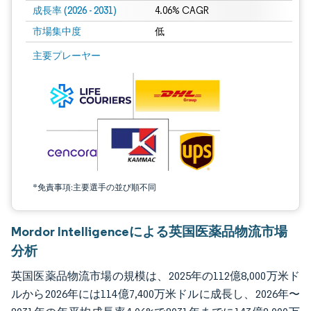
成長率 (2026 - 2031)
4.06% CAGR
市場集中度
低
画像 © Mordor Intelligence。再利用にはCC BY 4.0の表示が必要です。
主要プレーヤー
*免責事項:主要選手の並び順不同
Mordor Intelligenceによる英国医薬品物流市場
分析
英国医薬品物流市場の規模は、2025年の112億8,000万米ド
ルから2026年には114億7,400万米ドルに成長し、2026年〜