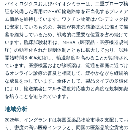
バイオロジクスおよびバイオシミラーは、二重プローブ検
証を装備した専用の2〜8℃輸送路線を正当化するプレミア
ム価格を維持しています。ワクチン物流はパンデミック後
に安定しているものの、英国が将来の感染拡大に備えて備
蓄を維持しているため、戦略的に重要な位置を占め続けて
います。臨床試験材料は、MHRA（医薬品・医療機器規制
庁）の効率化された規制体制とともに拡大しており、試験
開始時間を40%短縮し、輸送頻度を高めることが期待され
ています。医療機器および診断薬は、流通を家庭に近づけ
るオンライン診療の普及と相関して、緩やかながら継続的
な成長を示しています。全体として、製品タイプの多様化
により、輸送業者はマルチ温度対応能力と高度な規制知識
を培うことを迫られています。
地域分析
2025年、イングランドは英国医薬品物流市場を支配してお
り、密度の高い医療インフラと、同国の医薬品航空貨物の