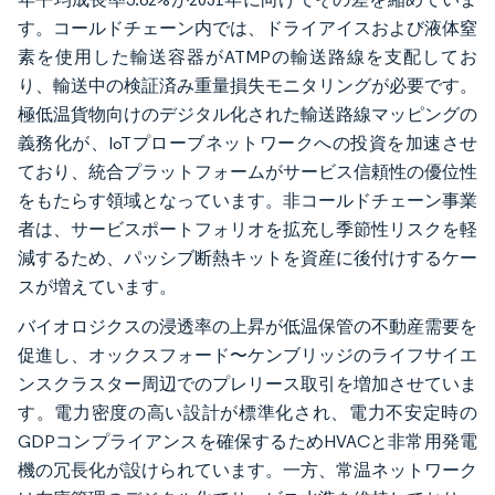
す。コールドチェーン内では、ドライアイスおよび液体窒
素を使用した輸送容器がATMPの輸送路線を支配してお
り、輸送中の検証済み重量損失モニタリングが必要です。
極低温貨物向けのデジタル化された輸送路線マッピングの
義務化が、IoTプローブネットワークへの投資を加速させ
ており、統合プラットフォームがサービス信頼性の優位性
をもたらす領域となっています。非コールドチェーン事業
者は、サービスポートフォリオを拡充し季節性リスクを軽
減するため、パッシブ断熱キットを資産に後付けするケー
スが増えています。
バイオロジクスの浸透率の上昇が低温保管の不動産需要を
促進し、オックスフォード〜ケンブリッジのライフサイエ
ンスクラスター周辺でのプレリース取引を増加させていま
す。電力密度の高い設計が標準化され、電力不安定時の
GDPコンプライアンスを確保するためHVACと非常用発電
機の冗長化が設けられています。一方、常温ネットワーク