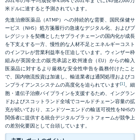
2031年の年平均成長率4.06%で2031年までに143億2,000万
米ドルに達すると予測されています。
先進治療医薬品（ATMP）への持続的な需要、国民保健サ
ービス（NHS）処方箋履行の急速なデジタル化、およびブ
レグジットを契機としたサプライチェーンの国内化が成長
を下支えする一方、慢性的な人材不足とエネルギーコスト
のインフレが営業利益率を圧迫しています。ウィンザー枠
組みが英国全土の販売承認と欧州連合（EU）からの輸入
医薬品に対するより厳格な安全性申告を義務付けたこと
で、国内物流投資は加速し、輸送業者は通関処理およびコ
[1]
ンプライアンスシステムの高度化を迫られています
。細
胞・遺伝子治療パイプラインを支援するため、イングラン
ドおよびスコットランド全域でコールドチェーン容量の拡
充が続いており、エンドツーエンドの輸送可視性をNHSの
関係者に提供する統合デジタルプラットフォームが競争上
の差別化要因として台頭しています。