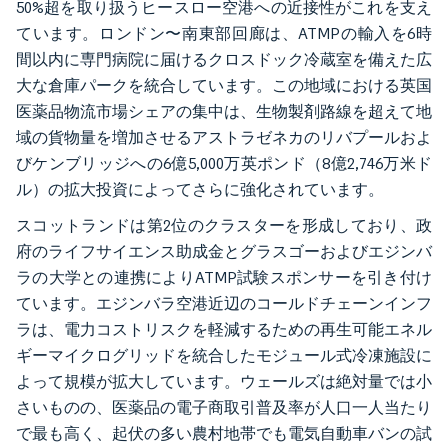
50%超を取り扱うヒースロー空港への近接性がこれを支え
ています。ロンドン〜南東部回廊は、ATMPの輸入を6時
間以内に専門病院に届けるクロスドック冷蔵室を備えた広
大な倉庫パークを統合しています。この地域における英国
医薬品物流市場シェアの集中は、生物製剤路線を超えて地
域の貨物量を増加させるアストラゼネカのリバプールおよ
びケンブリッジへの6億5,000万英ポンド（8億2,746万米ド
ル）の拡大投資によってさらに強化されています。
スコットランドは第2位のクラスターを形成しており、政
府のライフサイエンス助成金とグラスゴーおよびエジンバ
ラの大学との連携によりATMP試験スポンサーを引き付け
ています。エジンバラ空港近辺のコールドチェーンインフ
ラは、電力コストリスクを軽減するための再生可能エネル
ギーマイクログリッドを統合したモジュール式冷凍施設に
よって規模が拡大しています。ウェールズは絶対量では小
さいものの、医薬品の電子商取引普及率が人口一人当たり
で最も高く、起伏の多い農村地帯でも電気自動車バンの試