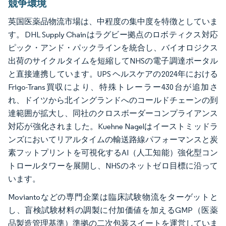
競争環境
英国医薬品物流市場は、中程度の集中度を特徴としていま
す。DHL Supply Chainはラグビー拠点のロボティクス対応
ピック・アンド・パックラインを統合し、バイオロジクス
出荷のサイクルタイムを短縮してNHSの電子調達ポータル
と直接連携しています。UPS ヘルスケアの2024年における
Frigo-Trans買収により、特殊トレーラー430台が追加さ
れ、ドイツから北イングランドへのコールドチェーンの到
達範囲が拡大し、同社のクロスボーダーコンプライアンス
対応が強化されました。Kuehne Nagelはイーストミッドラ
ンズにおいてリアルタイムの輸送路線パフォーマンスと炭
素フットプリントを可視化するAI（人工知能）強化型コン
トロールタワーを展開し、NHSのネットゼロ目標に沿って
います。
Moviantoなどの専門企業は臨床試験物流をターゲットと
し、盲検試験材料の調製に付加価値を加えるGMP（医薬
品製造管理基準）準拠の二次包装スイートを運営していま