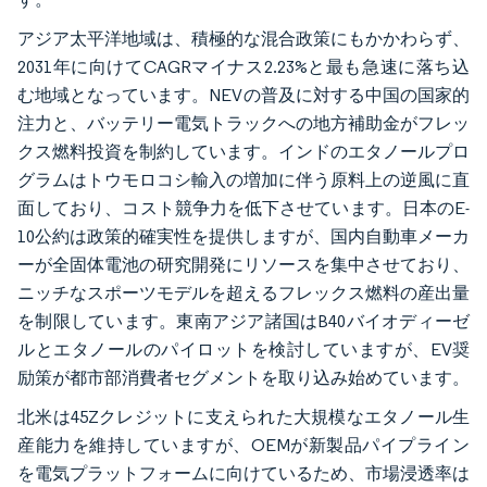
アジア太平洋地域は、積極的な混合政策にもかかわらず、
2031年に向けてCAGRマイナス2.23%と最も急速に落ち込
む地域となっています。NEVの普及に対する中国の国家的
注力と、バッテリー電気トラックへの地方補助金がフレッ
クス燃料投資を制約しています。インドのエタノールプロ
グラムはトウモロコシ輸入の増加に伴う原料上の逆風に直
面しており、コスト競争力を低下させています。日本のE-
10公約は政策的確実性を提供しますが、国内自動車メーカ
ーが全固体電池の研究開発にリソースを集中させており、
ニッチなスポーツモデルを超えるフレックス燃料の産出量
を制限しています。東南アジア諸国はB40バイオディーゼ
ルとエタノールのパイロットを検討していますが、EV奨
励策が都市部消費者セグメントを取り込み始めています。
北米は45Zクレジットに支えられた大規模なエタノール生
産能力を維持していますが、OEMが新製品パイプライン
を電気プラットフォームに向けているため、市場浸透率は