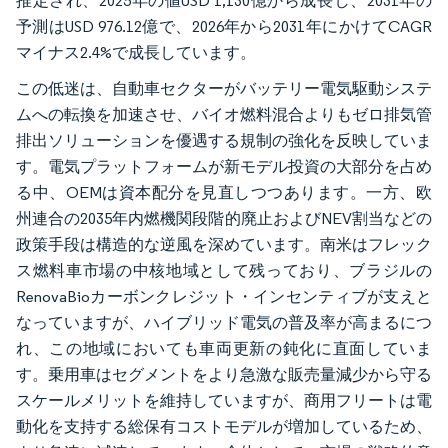
推定され、2025年の値USD 1,130億から成長し、2031年の
予測はUSD 976.12億で、2026年から2031年にかけてCAGR
マイナス2.4%で成長しています。
この低迷は、自動車セクターがバッテリー電気駆動システ
ムへの転換を加速させ、バイオ燃料混合よりもゼロ排気管
排出ソリューションを優遇する規制の強化を反映していま
す。電気プラットフォームが新モデル投資の大部分を占め
る中、OEMは資本配分を見直しつつあります。一方、欧
州連合の2035年内燃機関段階的廃止およびNEV割当などの
政策手段は構造的な逆風を深めています。南米はフレック
ス燃料車市場の中核地域として残っており、ブラジルの
RenovaBioカーボンクレジット・インセンティブが支えと
なっていますが、ハイブリッド電気の普及率が高まるにつ
れ、この地域においても車両更新の鈍化に直面していま
す。乗用車はセグメントをより急激な販売量減少から守る
スケールメリットを維持していますが、商用フリートは電
動化を支持する総保有コストモデルが増加しているため、