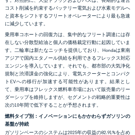
す。対照的に、大型トラックおよびバスは、長期的な運営
コスト削減を約束するバッテリー電気および水素モデルへ
と資本をシフトするフリートオペレーターにより最も急速
に減少しています。
乗用車コホートの回復力は、集中的なフリート調達には存
在しない分散型給油と個人の価格裁定行動に起因していま
す。二輪車は新たなニッチを提供しており、Hondaは東南
アジアで国内エタノール供給を利用できるフレックス対応
エンジンを導入しています。それでも、都市部の大気浄化
規制と渋滞課金の強化により、電気スクーターとコンパク
トEVへの移行が加速する可能性があります。結果とし
て、乗用車はフレックス燃料車市場において販売量のリー
ダーシップを維持しますが、セグメントの戦略的重要性は
次の10年間で低下することが予想されます。
燃料タイプ別：イノベーションにもかかわらずガソリンの
基盤が持続
ガソリンベースのシステムは2025年の収益の82.91%を占め