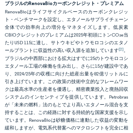
ブラジルのRenovaBioカーボンクレジット・プレミアム
RenovaBioはライフサイクルベースのカーボンクレジッ
ト・ベンチマークを設定し、エタノールサプライチェーン
全体での効率向上の増分をマネタイズします。低炭素
CBIOクレジットのプレミアムは2025年初頭にトンCO₂e当
たりUSD 115に達し、サトウキビやトウモロコシのエタノ
[2]
ールプラントに収益性の高い収入源を追加しています
。
ブラジルの中西部における拡大はすでに25のトウモロコシ
エタノール工場の稼働を生み出し、さらに15が建設中であ
り、2024/25年の収穫に向けた総産出量を82億リットルに
引き上げています。この政策の技術中立的なフレームワー
クは最高水準の生産者を優遇し、精密農業投入と廃熱回収
システムのインセンティブを提供しています。Petrobras
が「未来の燃料」法のもとでより高いエタノール混合を支
持することは、この経路に対する持続的な国家支援を示し
ています。RenovaBioは砂糖価格に連動した収益の変動を
緩和しますが、電気系代替案へのマクロシフトを完全に相