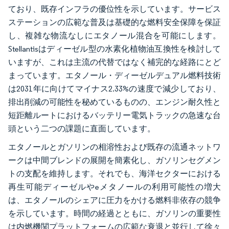
ており、既存インフラの優位性を示しています。サービス
ステーションの広範な普及は基礎的な燃料安全保障を保証
し、複雑な物流なしにエタノール混合を可能にします。
Stellantisはディーゼル型の水素化植物油互換性を検討して
いますが、これは主流の代替ではなく補完的な経路にとど
まっています。エタノール・ディーゼルデュアル燃料技術
は2031年に向けてマイナス2.33%の速度で減少しており、
排出削減の可能性を秘めているものの、エンジン耐久性と
短距離ルートにおけるバッテリー電気トラックの急速な台
頭という二つの課題に直面しています。
エタノールとガソリンの相溶性および既存の流通ネットワ
ークは中間ブレンドの展開を簡素化し、ガソリンセグメン
トの支配を維持します。それでも、海洋セクターにおける
再生可能ディーゼルやeメタノールの利用可能性の増大
は、エタノールのシェアに圧力をかける燃料非依存の競争
を示しています。時間の経過とともに、ガソリンの重要性
は内燃機関プラットフォームの広範な衰退と並行して徐々