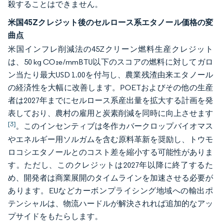
殺することはできません。
米国45Zクレジット後のセルロース系エタノール価格の変
曲点
米国インフレ削減法の45Zクリーン燃料生産クレジット
は、50 kg CO₂e/mmBTU以下のスコアの燃料に対してガロ
ン当たり最大USD 1.00を付与し、農業残渣由来エタノール
の経済性を大幅に改善します。POETおよびその他の生産
者は2027年までにセルロース系産出量を拡大する計画を発
表しており、農村の雇用と炭素削減を同時に向上させます
[3]
。このインセンティブは冬作カバークロップバイオマス
やエネルギー用ソルガムを含む原料革新を奨励し、トウモ
ロコシエタノールとのコスト差を縮小する可能性がありま
す。ただし、このクレジットは2027年以降に終了するた
め、開発者は商業展開のタイムラインを加速させる必要が
あります。EUなどカーボンプライシング地域への輸出ポ
テンシャルは、物流ハードルが解決されれば追加的なアッ
プサイドをもたらします。