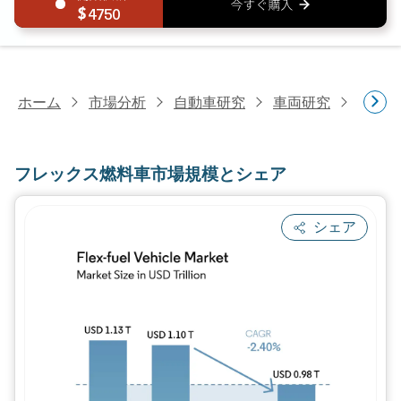
4750
ホーム
市場分析
自動車研究
車両研究
フレッ
フレックス燃料車市場規模とシェア
シェア