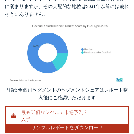
に弱まりますが、その支配的な地位は2031年以前には崩れ
そうにありません。
注記: 全個別セグメントのセグメントシェアはレポート購
画像 © Mordor Intelligence。再利用にはCC BY 4.0の表示が必要です。
入後にご確認いただけます