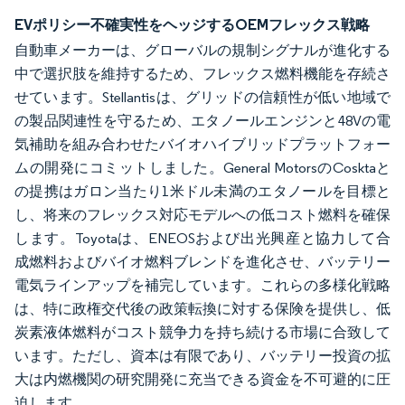
EVポリシー不確実性をヘッジするOEMフレックス戦略
自動車メーカーは、グローバルの規制シグナルが進化する
中で選択肢を維持するため、フレックス燃料機能を存続さ
せています。Stellantisは、グリッドの信頼性が低い地域で
の製品関連性を守るため、エタノールエンジンと48Vの電
気補助を組み合わせたバイオハイブリッドプラットフォー
ムの開発にコミットしました。General MotorsのCosktaと
の提携はガロン当たり1米ドル未満のエタノールを目標と
し、将来のフレックス対応モデルへの低コスト燃料を確保
します。Toyotaは、ENEOSおよび出光興産と協力して合
成燃料およびバイオ燃料ブレンドを進化させ、バッテリー
電気ラインアップを補完しています。これらの多様化戦略
は、特に政権交代後の政策転換に対する保険を提供し、低
炭素液体燃料がコスト競争力を持ち続ける市場に合致して
います。ただし、資本は有限であり、バッテリー投資の拡
大は内燃機関の研究開発に充当できる資金を不可避的に圧
迫します。