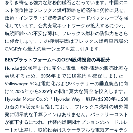
を引き寄せる強力な財務的磁石となっています。中国のコ
スト優位性はフレックス燃料戦略を経済的に劣位に見せ、
政策・インフラ・消費者選好のフィードバックループを強
化しています。公共充電ネットワークが拡大するにつれ、
航続距離への不安は薄れ、フレックス燃料の防御力をさら
に侵食します。この抑制要因はフレックス燃料車市場の
CAGRから最大の単一シェアを差し引きます。
BEVプラットフォームへのOEM設備投資の再配分
Hondaは2040年までに完全に電気・燃料電池の販売比率を
実現するため、2036年までに10兆円を確保しました。
Volkswagen AGは電動化およびバッテリーの垂直統合に向
けて2025年から2029年の間に莫大な資金を投入します。
Hyundai Motor Co.の「Hyundai Way」戦略は2030年に200
万台のEV販売を目指しており、フレックス燃料の研究開
発に明示的な予算ラインはありません。バッテリーコスト
が低下するにつれ、代替内燃機関オプションのハードルレ
ートが上昇し、取締役会はスケーラブルな電気アーキテク