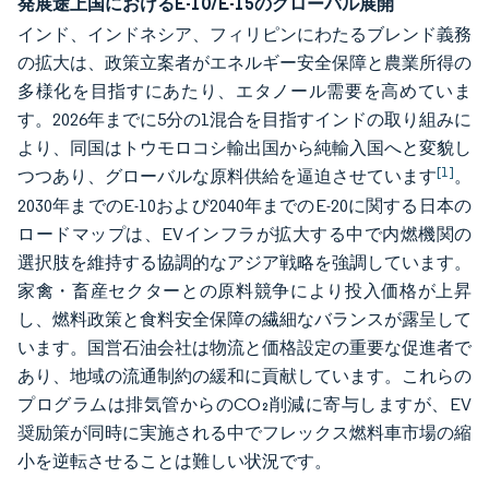
発展途上国におけるE-10/E-15のグローバル展開
インド、インドネシア、フィリピンにわたるブレンド義務
の拡大は、政策立案者がエネルギー安全保障と農業所得の
多様化を目指すにあたり、エタノール需要を高めていま
す。2026年までに5分の1混合を目指すインドの取り組みに
より、同国はトウモロコシ輸出国から純輸入国へと変貌し
[1]
つつあり、グローバルな原料供給を逼迫させています
。
2030年までのE-10および2040年までのE-20に関する日本の
ロードマップは、EVインフラが拡大する中で内燃機関の
選択肢を維持する協調的なアジア戦略を強調しています。
家禽・畜産セクターとの原料競争により投入価格が上昇
し、燃料政策と食料安全保障の繊細なバランスが露呈して
います。国営石油会社は物流と価格設定の重要な促進者で
あり、地域の流通制約の緩和に貢献しています。これらの
プログラムは排気管からのCO₂削減に寄与しますが、EV
奨励策が同時に実施される中でフレックス燃料車市場の縮
小を逆転させることは難しい状況です。