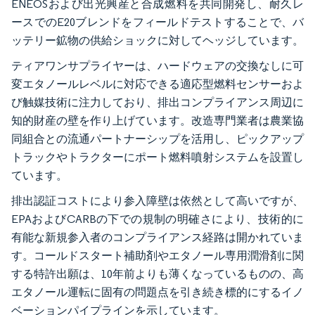
ENEOSおよび出光興産と合成燃料を共同開発し、耐久レ
ースでのE20ブレンドをフィールドテストすることで、バ
ッテリー鉱物の供給ショックに対してヘッジしています。
ティアワンサプライヤーは、ハードウェアの交換なしに可
変エタノールレベルに対応できる適応型燃料センサーおよ
び触媒技術に注力しており、排出コンプライアンス周辺に
知的財産の壁を作り上げています。改造専門業者は農業協
同組合との流通パートナーシップを活用し、ピックアップ
トラックやトラクターにポート燃料噴射システムを設置し
ています。
排出認証コストにより参入障壁は依然として高いですが、
EPAおよびCARBの下での規制の明確さにより、技術的に
有能な新規参入者のコンプライアンス経路は開かれていま
す。コールドスタート補助剤やエタノール専用潤滑剤に関
する特許出願は、10年前よりも薄くなっているものの、高
エタノール運転に固有の問題点を引き続き標的にするイノ
ベーションパイプラインを示しています。