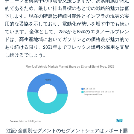
チェーンを構築中の市場を支援しますが、炭素削減が限定
的であるため、厳しい排出目標のもとでの戦略的魅力は低
下します。現在の階層は持続可能性とインフラの現実の実
用的な妥協を示しており、電動化が勢いを増す中でも続い
ています。全体として、25%から85%のエタノールブレン
ドは、高生産地域においてガソリンとの価格差が魅力的で
あり続ける限り、2031年までフレックス燃料の採用を支配
し続けるでしょう。
注記: 全個別セグメントのセグメントシェアはレポート購
画像 © Mordor Intelligence。再利用にはCC BY 4.0の表示が必要です。