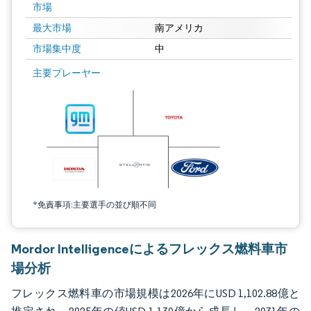
市場
最大市場
南アメリカ
市場集中度
中
画像 © Mordor Intelligence。再利用にはCC BY 4.0の表示が必要です。
主要プレーヤー
*免責事項:主要選手の並び順不同
Mordor Intelligenceによるフレックス燃料車市
場分析
フレックス燃料車の市場規模は2026年にUSD 1,102.88億と