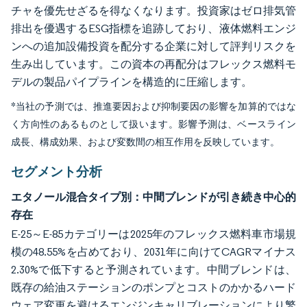
チャを優先せざるを得なくなります。投資家はゼロ排気管
排出を優遇するESG指標を追跡しており、液体燃料エンジ
ンへの追加設備投資を配分する企業に対して評判リスクを
生み出しています。この資本の再配分はフレックス燃料モ
デルの製品パイプラインを構造的に圧縮します。
*当社の予測では、推進要因および抑制要因の影響を加算的ではな
く方向性のあるものとして扱います。影響予測は、ベースライン
成長、構成効果、および変数間の相互作用を反映しています。
セグメント分析
エタノール混合タイプ別：中間ブレンドが引き続き中心的
存在
E-25～E-85カテゴリーは2025年のフレックス燃料車市場規
模の48.55%を占めており、2031年に向けてCAGRマイナス
2.30%で低下すると予測されています。中間ブレンドは、
既存の給油ステーションのポンプとコストのかかるハード
ウェア変更を避けるエンジンキャリブレーションにより繁