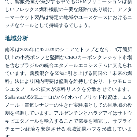
て、総販売量が減少する中でもOEMソリューションは新
しいフレックス燃料機能の主要な経路であり続け、アフタ
ーマーケット製品は特定の地域やユースケースにおけるニ
ッチなツールとして持続するでしょう。
地域分析
南米は2025年に42.10%のシェアでトップとなり、4万箇所
以上の小売ポンプと堅固なCBIOカーボンクレジット市場
を含むブラジルの統合エタノールエコシステムに支えられ
ています。義務混合を35%に引き上げる同国の「未来の燃
料」法により国内需要は堅調を維持しており、トウモロコ
シエタノールの拡大が原料リスクを分散させています。
Stellantisの56億ユーロのバイオハイブリッド投資は、エタ
ノール・電気シナジーの生きた実験場としての同地域の役
割を強調しています。アルゼンチンとパラグアイはサトウ
キビエタノールを輸入することで需要を補完し、サプライ
チェーン経済を安定させる地域貿易ハブを形成していま
す。