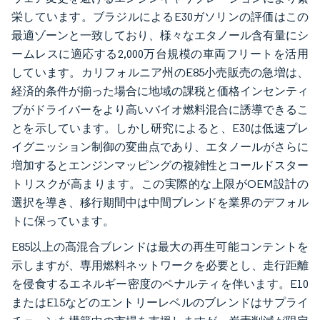
栄しています。ブラジルによるE30ガソリンの評価はこの
最適ゾーンと一致しており、様々なエタノール含有量にシ
ームレスに適応する2,000万台規模の車両フリートを活用
しています。カリフォルニア州のE85小売販売の急増は、
経済的条件が揃った場合に地域の課税と価格インセンティ
ブがドライバーをより高いバイオ燃料混合に誘導できるこ
とを示しています。しかし研究によると、E30は低速プレ
イグニッション制御の変曲点であり、エタノールがさらに
増加するとエンジンマッピングの複雑性とコールドスター
トリスクが高まります。この実際的な上限がOEM設計の
選択を導き、移行期間中は中間ブレンドを業界のデフォル
トに保っています。
E85以上の高混合ブレンドは最大の再生可能コンテントを
示しますが、専用燃料ネットワークを必要とし、走行距離
を侵食するエネルギー密度のペナルティを伴います。E10
またはE15などのエントリーレベルのブレンドはサプライ