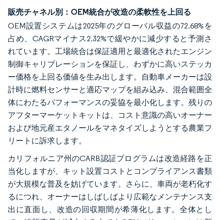
販売チャネル別：OEM統合が改造の柔軟性を上回る
OEM設置システムは2025年のグローバル収益の72.68%を
占め、CAGRマイナス2.32%で緩やかに減少すると予測さ
れています。工場統合は保証適用と最適化されたエンジン
制御キャリブレーションを保証し、わずかに高いステッカ
ー価格を上回る価値を生み出します。自動車メーカーは設
計時に燃料センサーと適応マップを組み込み、混合範囲全
体にわたるパフォーマンスの妥協を最小化します。残りの
アフターマーケットキットは、コスト意識の高いオーナー
および地元産エタノールをマネタイズしようとする農業フ
リートに訴求します。
カリフォルニア州のCARB認証プログラムは改造経路を正
当化しますが、キット設置コストとコンプライアンス書類
が大規模な普及を妨げています。さらに、車両が老朽化す
るにつれ、オーナーはしばしばより広範なメンテナンス支
出に直面し、改造の回収期間が希薄化します。全体とし