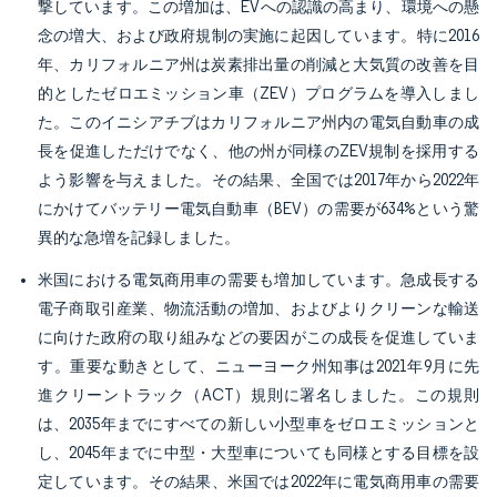
撃しています。この増加は、EVへの認識の高まり、環境への懸
念の増大、および政府規制の実施に起因しています。特に2016
年、カリフォルニア州は炭素排出量の削減と大気質の改善を目
的としたゼロエミッション車（ZEV）プログラムを導入しまし
た。このイニシアチブはカリフォルニア州内の電気自動車の成
長を促進しただけでなく、他の州が同様のZEV規制を採用する
よう影響を与えました。その結果、全国では2017年から2022年
にかけてバッテリー電気自動車（BEV）の需要が634%という驚
異的な急増を記録しました。
米国における電気商用車の需要も増加しています。急成長する
電子商取引産業、物流活動の増加、およびよりクリーンな輸送
に向けた政府の取り組みなどの要因がこの成長を促進していま
す。重要な動きとして、ニューヨーク州知事は2021年9月に先
進クリーントラック（ACT）規則に署名しました。この規則
は、2035年までにすべての新しい小型車をゼロエミッションと
し、2045年までに中型・大型車についても同様とする目標を設
定しています。その結果、米国では2022年に電気商用車の需要