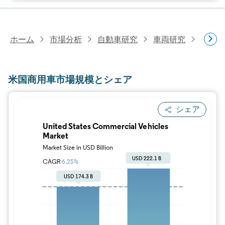
ホーム
市場分析
自動車研究
車両研究
米国商
米国商用車市場規模とシェア
シェア
画像 © Mordor Intelligence。再利用に