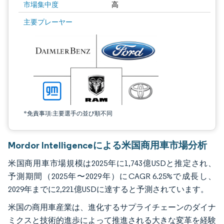
市場集中度
高
画像 © Mordor Intelligence。再利用にはCC BY 4.0の表示が必要です。
主要プレーヤー
*免責事項:主要選手の並び順不同
Mordor Intelligenceによる米国商用車市場分析
米国商用車市場規模は2025年に1,743億USDと推定され、
予測期間（2025年〜2029年）にCAGR 6.25%で成長し、
2029年までに2,221億USDに達すると予測されています。
米国の商用車産業は、進化するサプライチェーンのダイナ
ミクスと技術的進歩によって推進される大きな変革を経験