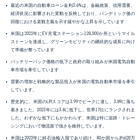
最近の米国の自動車ローン金利3.6%は、金融政策、信用需要、
経済状況に影響された変動を反映しており、パンデミック後の
回復における楽観主義を示す緩やかな上昇を示しています
米国は2022年にEV充電ステーション128,000か所というマイル
ストーンを達成し、グリーンモビリティの継続的な成長に向け
て準備が整っています
バッテリーパック価格の低下と政府の取り組みが米国電気自動
車市場を牽引しています
需要の増加と戦略的な製品投入が米国の電気自動車市場を牽引
しています。
歴史的に、米国のLPIスコアは3.99でピークに達し、3.89に落ち
着きました。2023年には3.8に低下し、世界17位にランクされま
した。わずかな低下にもかかわらず、米国は特に追跡・トレー
シングにおいて物流面で強さを維持しています。
米国は2022年に純石油輸入国であり続け、80か国から約628万