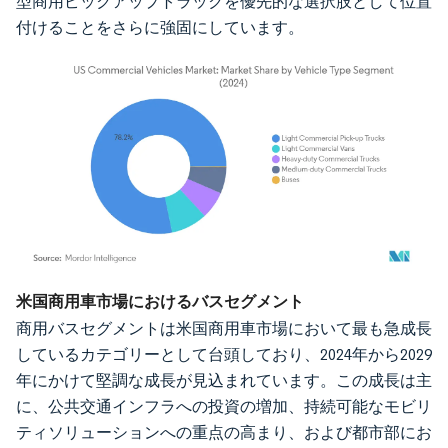
型商用ピックアップトラックを優先的な選択肢として位置
付けることをさらに強固にしています。
画像 © Mordor Intelligence。再利用にはCC BY 4.0の表示が必要です。
米国商用車市場におけるバスセグメント
商用バスセグメントは米国商用車市場において最も急成長
しているカテゴリーとして台頭しており、2024年から2029
年にかけて堅調な成長が見込まれています。この成長は主
に、公共交通インフラへの投資の増加、持続可能なモビリ
ティソリューションへの重点の高まり、および都市部にお