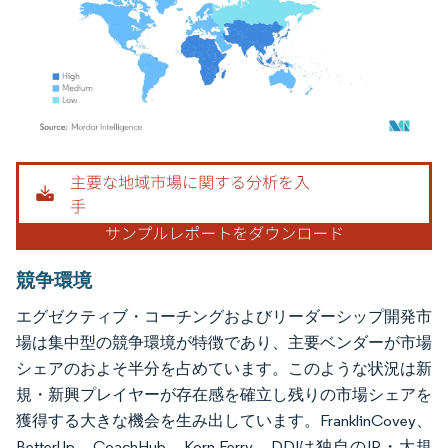
画像 © Mordor Intelligence。再利用にはCC BY 4.0の表示が必要です。
競争環境
エグゼクティブ・コーチングおよびリーダーシップ開発市
場は集中型の競争環境が特徴であり、主要ベンダーが市場
シェアのおよそ半分を占めています。このような状況は新
規・新興プレイヤーが存在感を確立し残りの市場シェアを
獲得する大きな機会を生み出しています。FranklinCovey、
BetterUp、CoachHub、Korn Ferry、DDIは独自のIP・大規