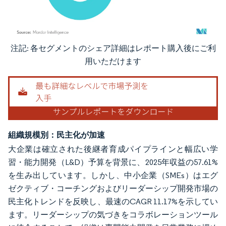
注記: 各セグメントのシェア詳細はレポート購入後にご利
画像 © Mordor Intelligence。再利用にはCC BY 4.0の表示が必要です。
用いただけます
組織規模別：民主化が加速
大企業は確立された後継者育成パイプラインと幅広い学
習・能力開発（L&D）予算を背景に、2025年収益の57.61%
を生み出しています。しかし、中小企業（SMEs）はエグ
ゼクティブ・コーチングおよびリーダーシップ開発市場の
民主化トレンドを反映し、最速のCAGR 11.17%を示してい
ます。リーダーシップの気づきをコラボレーションツール