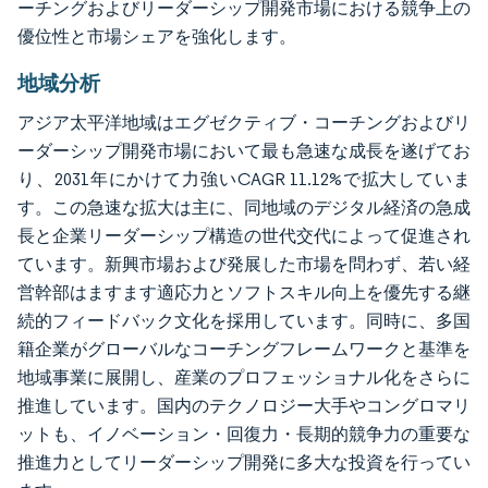
ーチングおよびリーダーシップ開発市場における競争上の
優位性と市場シェアを強化します。
地域分析
アジア太平洋地域はエグゼクティブ・コーチングおよびリ
ーダーシップ開発市場において最も急速な成長を遂げてお
り、2031年にかけて力強いCAGR 11.12%で拡大していま
す。この急速な拡大は主に、同地域のデジタル経済の急成
長と企業リーダーシップ構造の世代交代によって促進され
ています。新興市場および発展した市場を問わず、若い経
営幹部はますます適応力とソフトスキル向上を優先する継
続的フィードバック文化を採用しています。同時に、多国
籍企業がグローバルなコーチングフレームワークと基準を
地域事業に展開し、産業のプロフェッショナル化をさらに
推進しています。国内のテクノロジー大手やコングロマリ
ットも、イノベーション・回復力・長期的競争力の重要な
推進力としてリーダーシップ開発に多大な投資を行ってい