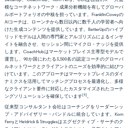
模なコーチネットワーク・成果分析機能を有してグローバ
ルポートフォリオの中核を担っています。FranklinCoveyの
AIコーチは、ローンチから数日以内に数千人の学習者へ向
けた生成コンテンツを提供しています。BetterUpのハイブ
リッドモデルは人間の専門家とアルゴリズムによるインサ
イトを融合させ、セッション間にマイクロ・ナッジを提供
します。CoachHubはマーケットプレイス主導型モデルで
運営し、90か国にわたる3,500名の認定コーチのグローバ
ルネットワークとクライアントのニーズを効率的に結びつ
けています。このアプローチはマーケットプレイスのダイ
ナミクスを活用してマッチングプロセスを最適化し、多様
なクライアント要件に対応したカスタマイズされたコーチ
[4]
ングソリューションを確保しています
。
従来型コンサルタント会社はコーチングをリーダーシッ
プ・アドバイザリー・バンドルに統合しています。Korn
FerryとHeidrick & Strugglesはエグゼクティブ・サーチのク