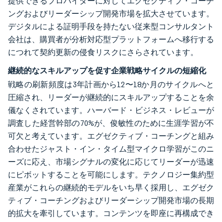
提供できるプロバイダーに対してエグゼクティブ・コーチ
ングおよびリーダーシップ開発市場を拡大させています。
デジタルによる証明手段を持たない従来型コンサルタント
会社は、購買者が分析対応型プラットフォームへ移行する
につれて契約更新の侵食リスクにさらされています。
継続的なスキルアップを促す企業戦略サイクルの短縮化
戦略の刷新頻度は3年計画から12〜18か月のサイクルへと
圧縮され、リーダーが継続的にスキルアップすることを余
儀なくされています。ハーバード・ビジネス・レビューが
調査した経営幹部の70%が、俊敏性のために生涯学習が不
可欠と考えています。エグゼクティブ・コーチングと組み
合わせたジャスト・イン・タイム型マイクロ学習がこのニ
ーズに応え、市場シグナルの変化に応じてリーダーが迅速
にピボットすることを可能にします。テクノロジー集約型
産業がこれらの継続的モデルをいち早く採用し、エグゼク
ティブ・コーチングおよびリーダーシップ開発市場の長期
的拡大を牽引しています。コンテンツを即座に再構成でき