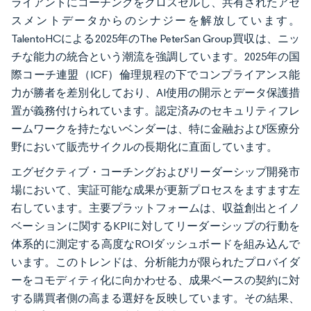
ライアントにコーチングをクロスセルし、共有されたアセ
スメントデータからのシナジーを解放しています。
TalentoHCによる2025年のThe PeterSan Group買収は、ニッ
チな能力の統合という潮流を強調しています。2025年の国
際コーチ連盟（ICF）倫理規程の下でコンプライアンス能
力が勝者を差別化しており、AI使用の開示とデータ保護措
置が義務付けられています。認定済みのセキュリティフレ
ームワークを持たないベンダーは、特に金融および医療分
野において販売サイクルの長期化に直面しています。
エグゼクティブ・コーチングおよびリーダーシップ開発市
場において、実証可能な成果が更新プロセスをますます左
右しています。主要プラットフォームは、収益創出とイノ
ベーションに関するKPIに対してリーダーシップの行動を
体系的に測定する高度なROIダッシュボードを組み込んで
います。このトレンドは、分析能力が限られたプロバイダ
ーをコモディティ化に向かわせる、成果ベースの契約に対
する購買者側の高まる選好を反映しています。その結果、