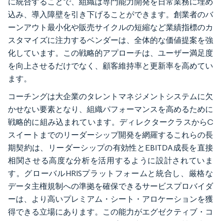
に統合することで、組織は専門能力開発を日常業務に埋め
込み、導入障壁を引き下げることができます。創業者のバ
ーンアウト最小化や販売サイクルの短縮など業績指標のカ
スタマイズに注力するベンダーは、全体的な価値提案を強
化しています。この戦略的アプローチは、ユーザー満足度
を向上させるだけでなく、顧客維持率と更新率を高めてい
ます。
コーチングは大企業のタレントマネジメントシステムに欠
かせない要素となり、組織パフォーマンスを高めるために
戦略的に組み込まれています。ディレクタークラスからC
スイートまでのリーダーシップ開発を網羅するこれらの長
期契約は、リーダーシップの有効性とEBITDA成長を直接
相関させる高度な分析を活用するように設計されていま
す。グローバルHRISプラットフォームと統合し、厳格な
データ主権規制への準拠を確保できるサービスプロバイダ
ーは、より高いプレミアム・シート・アロケーションを獲
得できる立場にあります。この能力がエグゼクティブ・コ