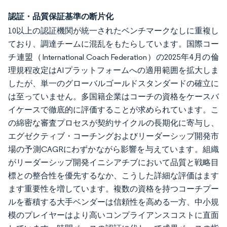
認証・品質保証基準の断片化
10以上の認証機関が統一されたベンチマークなしに重複し
ており、調達チームに混乱をもたらしています。国際コー
チ連盟（International Coach Federation）の2025年4月の倫
理規程改定はAIプラットフォームへの適用範囲を拡大しま
したが、単一のグローバルゴールドスタンダードの確立に
は至っていません。多国籍企業はコーチの資格をケースバ
イケースで徹底的に評価することが求められています。こ
の綿密な審査プロセスが契約サイクルの長期化に寄与し、
エグゼクティブ・コーチングおよびリーダーシップ開発市
場の予測CAGRにわずかながら影響を与えています。組織
がリーダーシップ開発イニシアチブにおいて品質と戦略目
標との整合性を優先するなか、こうした詳細な評価はます
ます重要性を増しています。複数の資格を持つコーチプー
ルを蓄積する大手ベンダーは信頼性を高める一方、中小規
模のプレイヤーはより高いコンプライアンスコストに直面