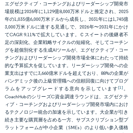
エグゼクティブ・コーチングおよびリーダーシップ開発市
場規模は2026年に1,129億8,000万米ドルと推定され、2025
年の1,035億6,000万米ドルから成長し、2031年には1,745億
3,000万米ドルに達する見通しで、2026年〜2031年にかけ
てCAGR 9.11%で拡大しています。Ｃスイートの後継者不
足の深刻化、企業戦略サイクルの短縮化、そしてコーチン
グを超個別化する生成AIツールが、エグゼクティブ・コー
チングおよびリーダーシップ開発市場全体にわたって持続
的な予算拡大を促しています。リーダーシップ開発への企
業支出はすでに3,660億米ドルを超えており、88%の企業が
パンデミック後の上級管理職への信頼回復に向けてプログ
[1]
ラムをアップグレードする意向を示しています
。
CoachHubのシリーズC資金調達ラウンドは、エグゼクテ
ィブ・コーチングおよびリーダーシップ開発市場内におけ
るテクノロジー統合の加速を示しています。大企業が引き
続き主要な購買層を占める一方、サブスクリプション型プ
ラットフォームが中小企業（SMEs）のより低い参入価格