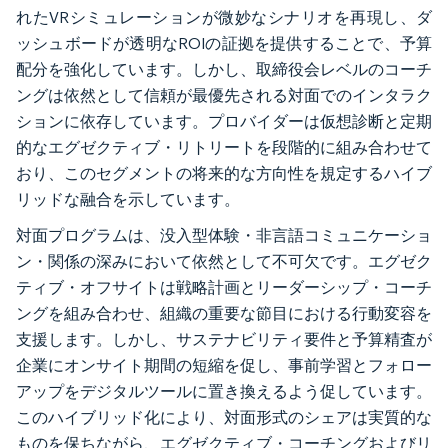
れたVRシミュレーションが微妙なシナリオを再現し、ダ
ッシュボードが透明なROIの証拠を提供することで、予算
配分を強化しています。しかし、取締役会レベルのコーチ
ングは依然として信頼が最優先される対面でのインタラク
ションに依存しています。プロバイダーは仮想診断と定期
的なエグゼクティブ・リトリートを段階的に組み合わせて
おり、このセグメントの将来的な方向性を規定するハイブ
リッドな融合を示しています。
対面プログラムは、没入型体験・非言語コミュニケーショ
ン・関係の深みにおいて依然として不可欠です。エグゼク
ティブ・オフサイトは戦略計画とリーダーシップ・コーチ
ングを組み合わせ、組織の重要な節目における行動変容を
支援します。しかし、サステナビリティ要件と予算精査が
企業にオンサイト期間の短縮を促し、事前学習とフォロー
アップをデジタルツールに置き換えるよう促しています。
このハイブリッド化により、対面形式のシェアは実質的な
ものを保ちながら、エグゼクティブ・コーチングおよびリ