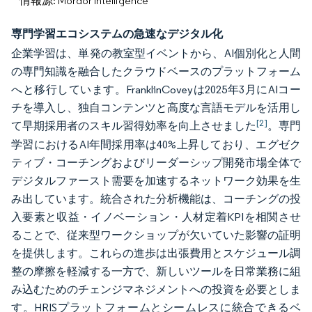
情報源: Mordor Intelligence
専門学習エコシステムの急速なデジタル化
企業学習は、単発の教室型イベントから、AI個別化と人間
の専門知識を融合したクラウドベースのプラットフォーム
へと移行しています。FranklinCoveyは2025年3月にAIコー
チを導入し、独自コンテンツと高度な言語モデルを活用し
[2]
て早期採用者のスキル習得効率を向上させました
。専門
学習におけるAI年間採用率は40%上昇しており、エグゼク
ティブ・コーチングおよびリーダーシップ開発市場全体で
デジタルファースト需要を加速するネットワーク効果を生
み出しています。統合された分析機能は、コーチングの投
入要素と収益・イノベーション・人材定着KPIを相関させ
ることで、従来型ワークショップが欠いていた影響の証明
を提供します。これらの進歩は出張費用とスケジュール調
整の摩擦を軽減する一方で、新しいツールを日常業務に組
み込むためのチェンジマネジメントへの投資を必要としま
す。HRISプラットフォームとシームレスに統合できるベ