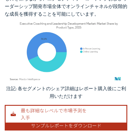
ーダーシップ開発市場全体でオンラインチャネルが段階的
な成長を獲得することを可能にしています。
注記: 各セグメントのシェア詳細はレポート購入後にご利
画像 © Mordor Intelligence。再利用にはCC BY 4.0の表示が必要です。
用いただけます