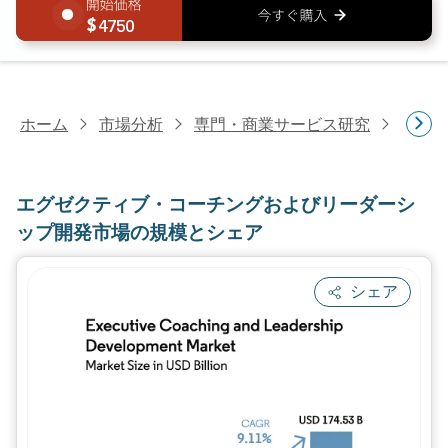
4750
ホーム
市場分析
専門・商業サービス研究
専門
エグゼクティブ・コーチングおよびリーダーシ
ップ開発市場の規模とシェア
シェア