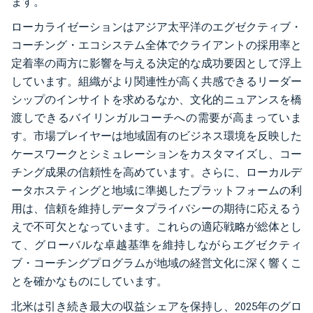
ます。
ローカライゼーションはアジア太平洋のエグゼクティブ・
コーチング・エコシステム全体でクライアントの採用率と
定着率の両方に影響を与える決定的な成功要因として浮上
しています。組織がより関連性が高く共感できるリーダー
シップのインサイトを求めるなか、文化的ニュアンスを橋
渡しできるバイリンガルコーチへの需要が高まっていま
す。市場プレイヤーは地域固有のビジネス環境を反映した
ケースワークとシミュレーションをカスタマイズし、コー
チング成果の信頼性を高めています。さらに、ローカルデ
ータホスティングと地域に準拠したプラットフォームの利
用は、信頼を維持しデータプライバシーの期待に応えるう
えで不可欠となっています。これらの適応戦略が総体とし
て、グローバルな卓越基準を維持しながらエグゼクティ
ブ・コーチングプログラムが地域の経営文化に深く響くこ
とを確かなものにしています。
北米は引き続き最大の収益シェアを保持し、2025年のグロ