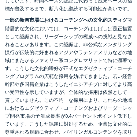
しています。時間ベースの認証に代わって成果ベースの指
標が普及するまで、断片化は継続する可能性が高いです。
一部の新興市場におけるコーチングへの文化的スティグマ
階層的な文化においては、コーチングはしばしば是正措置
として認識され、リーダーシップの権威への挑戦と見なさ
れることがあります。この認識は、非公式なメンタリング
慣行が伝統的に好まれるアジアやラテンアメリカなどの地
域にまたがるファミリー系コングロマリットで特に顕著で
す。こうした文化的嗜好が正式なエグゼクティブ・コーチ
ングプログラムの広範な採用を妨げてきました。若い経営
幹部や多国籍企業はこうしたイニシアチブに対してより高
い受容性を示していますが、全体的な採用は依然として一
貫していません。この不均一な採用により、これらの地域
におけるエグゼクティブ・コーチングおよびリーダーシッ
プ開発市場の予測成長率が0.4パーセントポイント低下し
ています。こうした課題に対処するため、企業は文化的に
尊重される規範に合わせ、バイリンガルコンテンツを取り